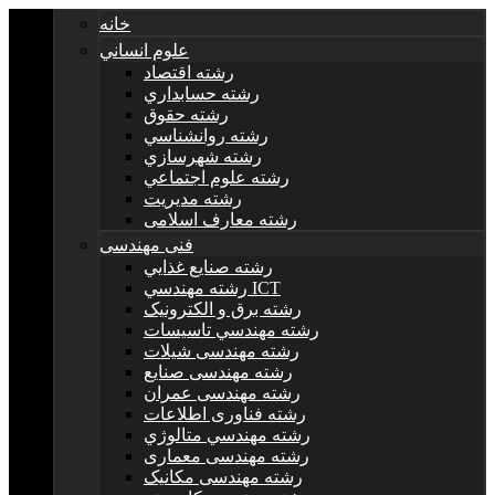
خانه
علوم انساني
رشته اقتصاد
رشته حسابداري
رشته حقوق
رشته روانشناسي
رشته شهرسازي
رشته علوم اجتماعي
رشته مديريت
رشته معارف اسلامی
فنی مهندسی
رشته صنايع غذايي
رشته مهندسي ICT
رشته برق و الکترونيک
رشته مهندسي تاسيسات
رشته مهندسی شیلات
رشته مهندسی صنایع
رشته مهندسی عمران
رشته فناوری اطلاعات
رشته مهندسي متالوژي
رشته مهندسی معماری
رشته مهندسی مکانیک