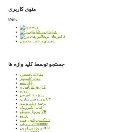
منوی کاربری
Menu
ورود
فایلهای من
فاکتورهای من
راهنمای دریافت محصول
جستجو توسط کلید واژه ها
مقالات تخصصي
مقاله کامپیوتر
پایان نامه
گزارش کارآموزي
پروژه
پروژه کارآفريني
پروژه سي شارپ C#
ترجمه و پاورپوينت
کتاب الکترونيک
ويژوال بيسيک VB
جزوه
سي پلاس پلاس C++
اسمبلي Assembly
پروژه پي اچ پي PHP