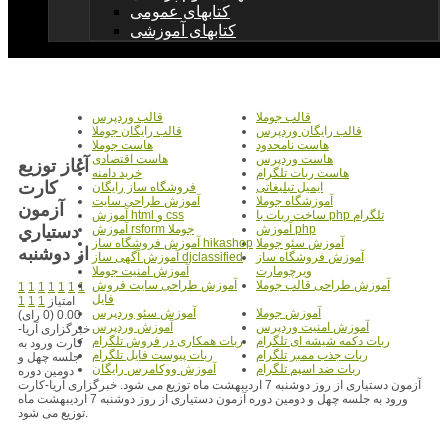
کتابهای عمومی
کتابهای آموزشی
قالب جوملا
قالب وردپرس
قالب رایگان وردپرس
قالب رایگان جوملا
هاست نامحدود
هاست جوملا
هاست وردپرس
هاست اقتصادی
آغاز توزيع
هاست ربات تلگرام
خرید دامنه
کارت
ایمیل تبلیغاتی
فروشگاه ساز رایگان
آموزشگاه جوملا
آموزش طراحی سایت
آزمون
ساخت ربات با php تلگرام
آموزش html و css
دستياري
آموزش php
آموزش rsform جوملا
آموزش سئو جوملا
آموزش فروشگاه ساز hikashop
از دوشنبه
آموزش فروشگاه ساز
آموزش آگهی ساز djclassified
ویرچومارت
آموزش امنیت جوملا
آموزش طراحی قالب جوملا
آموزش طراحی سایت فروش
1
1
1
1
1
1
1
فایل
امتیاز
1
1
1
آموزش جوملا
آموزش سئو وردپرس
0.00 (0 رای)
آموزش امنیت وردپرس
آموزش وردپرس
خبرگزاری آریا-
ربات دکمه شیشه ای تلگرام
ربات همکاری در فروش تلگرام
کارت ورود به
ربات جذب ممبر تلگرام
ربات پیوست فایل تلگرام
جلسه چهل و
ربات ضد اسپم تلگرام
آموزش ووکامرس رایگان
دومین دوره
آزمون دستیاری از روز دوشنبه 7 اردیبهشت ماه توزیع می شود. خبرگزاری آریا-کارت
ورود به جلسه چهل و دومین دوره آزمون دستیاری از روز دوشنبه 7 اردیبهشت ماه
توزیع می شود.