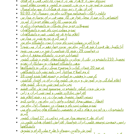
ثبت‌نام بيش از 9 هزار نفر در آزمون کارداني فني و حرفه‌اي
خدمت به آموزش و پرورش، خدمت به کشور و تقويت نظام است
اجراي طرح رتبه بندي فرهنگيان از مهرماه امسال
دانلود رایگان پاسخنامه سوالات پیام نور نیمسال اول 93-92
اختصاص 5 درصد از محل عوارض گاز مصرفي براي نوسازي مدارس
نام نويسي کارداني نظام جديد؛ از امروز
تسهيلات جديد بنياد نخبگان به دانشجويان دکتري
تمديد مهلت ثبت نام عمره دانشگاهيان
اعلام نتايج قرعه کشي عمره دانشگاهيان
ازسرگيري توزيع شير در مدارس
فردا آخرین مهلت ثبت نام بدون آزمون دانشگاه پیام نور
آیا تکمیل ظرفیت ارشد فراگیر پیام نور نوبت چهاردهم برگزار می شود؟
درخواست 29 رشته کارشناسي ارشد بررسي مي شود
انتصابات جديد در دانشگاه محقق اردبيلي
تحصيل 210 دانشجو در يکي از نوپاترين دانشکده‌هاي علوم پزشکي کشور
بدهي دانشگاه اصفهان به پيمانکاران تغذيه
عرضه 20 عنوان کتاب با موضوع سبک زندگي به دانشگاه‌ها
لزوم اصلاح ساختار آيين نامه نشريات دانشگاهي
18 کرسي پژوهشي به اساتيد برجسته اهدا شده است
اعلام آمادگي وزير آموزش و پرورش کشورمان براي در اختيار گذاشتن
تجربيات آموزشي به ديگر کشورهاي
پذيرش بدون کنکور دانشجو در موسسه آموزش عالي قشم
افزايش تبادلات علمي و آموزشي ايران و ژاپن
دستورالعمل تحصیل همزمان در دو رشته اعلام شد
اخطار : سقف مجاز انتخاب واحد را در پیام نور رعایت کنید
تمدید مهلت ثبت نام و مهمان در نیمسال اول پیام نور
دانشجويان روزانه دوره هاي دكتري تخصصي دانشگاه هاي دولتي وام مي
گيرند
اجراي طرح توسعه مدارس غير دولتي در 27 استان کشور
رئيس جمعيت توسعه علمي ايران خواستار افزايش اعضاي هيات علمي در
دانشگاهها
آموزش والدين بيسواد با طرح ملي الزام و تشويق