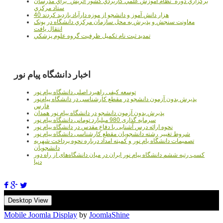
برگزاري دوره" نظام آموزش علمي كاربردي كشور اتريش" براي مدرسان
ستاد مرکزي
40 هزار دانش آموز و دانشجو از موزه دارآباد بازديد کردند
معاونت سنجش و پذيرش به محل سازمان مرکزي دانشگاه در پونک
انتقال يافت
تمديد ثبت نام تکميل ظرفيت گروه علوم پزشکي
اخبار دانشگاه پیام نور
توسعه کیفی راهبرد اصلی دانشگاه پیام نور
پذیرش بدون آزمون دانشجو در مقطع کارشناسی در دانشگاه پیام‌نور
فارس
پذیرش بدون آزمون دانشجو در دانشگاه پیام نور همدان
سرمایه گذاری 980 میلیارد تومانی دانشگاه پیام نور
نحوه ارائه درس آشنایی با دفاع مقدس در دانشگاه پیام نور
شروط تغییر رشته دانشجویان مقطع کارشناسی دانشگاه پیام نور
تصمیمات دانشگاه یام نور و کمیته امداد درباره نحوه پرداخت شهریه
دانشجویان
کسب رتبه ششم دانشگاه پیام نور ایران در میان دانشگاه‌های از راه دور
دنیا
Desktop View
Mobile Joomla Display
by
JoomlaShine