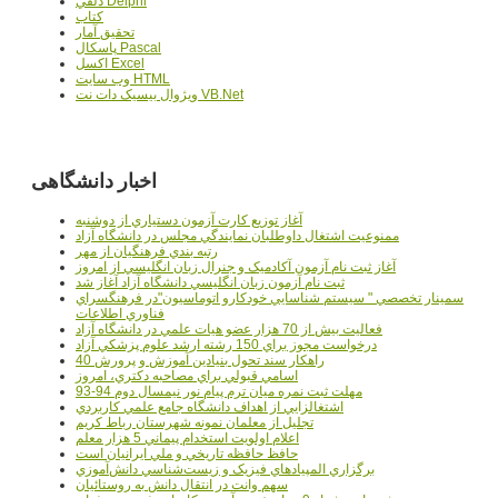
دلفي Delphi
کتاب
تحقيق آمار
پاسکال Pascal
اکسل Excel
وب سايت HTML
ويژوال بيسيک دات نت VB.Net
اخبار دانشگاهی
آغاز توزيع کارت آزمون دستياري از دوشنبه
ممنوعيت اشتغال داوطلبان نمايندگي مجلس در دانشگاه آزاد
رتبه بندي فرهنگيان از مهر
آغاز ثبت نام آزمون آکادميک و جنرال زبان انگليسي از امروز
ثبت نام آزمون زبان انگليسي دانشگاه آزاد آغاز شد
سمينار تخصصي " سيستم شناسايي خودکارو اتوماسيون"در فرهنگسراي
فناوري اطلاعات
فعاليت بيش از 70 هزار عضو هيات علمي در دانشگاه آزاد
درخواست مجوز براي 150 رشته ارشد علوم پزشکي آزاد
40 راهکار سند تحول بنيادين آموزش و پرورش
اسامي قبولي براي مصاحبه دکتري، امروز
مهلت ثبت نمره میان ترم پیام نور نیمسال دوم 94-93
اشتغالزايي از اهداف دانشگاه جامع علمي کاربردي
تجليل از معلمان نمونه شهرستان رباط کريم
اعلام اولويت استخدام پيماني 5 هزار معلم
حافظ حافظه تاريخي و ملي ايرانيان است
برگزاري المپيادهاي فيزيک و زيست‌شناسي دانش‌آموزي
سهم وانت در انتقال دانش به روستائيان