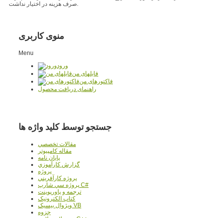
صرف هزینه در اختیار نداشت.
منوی کاربری
Menu
ورود
فایلهای من
فاکتورهای من
راهنمای دریافت محصول
جستجو توسط کلید واژه ها
مقالات تخصصي
مقاله کامپیوتر
پایان نامه
گزارش کارآموزي
پروژه
پروژه کارآفريني
پروژه سي شارپ C#
ترجمه و پاورپوينت
کتاب الکترونيک
ويژوال بيسيک VB
جزوه