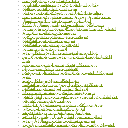
حافظ حافظه تاريخي و ملي ايرانيان است
برگزاري المپيادهاي فيزيک و زيست‌شناسي دانش‌آموزي
سهم وانت در انتقال دانش به روستائيان
ثبت‌نام بيش از 9 هزار نفر در آزمون کارداني فني و حرفه‌اي
خدمت به آموزش و پرورش، خدمت به کشور و تقويت نظام است
اجراي طرح رتبه بندي فرهنگيان از مهرماه امسال
دانلود رایگان پاسخنامه سوالات پیام نور نیمسال اول 93-92
اختصاص 5 درصد از محل عوارض گاز مصرفي براي نوسازي مدارس
نام نويسي کارداني نظام جديد؛ از امروز
تسهيلات جديد بنياد نخبگان به دانشجويان دکتري
تمديد مهلت ثبت نام عمره دانشگاهيان
اعلام نتايج قرعه کشي عمره دانشگاهيان
ازسرگيري توزيع شير در مدارس
فردا آخرین مهلت ثبت نام بدون آزمون دانشگاه پیام نور
آیا تکمیل ظرفیت ارشد فراگیر پیام نور نوبت چهاردهم برگزار می
شود؟
درخواست 29 رشته کارشناسي ارشد بررسي مي شود
انتصابات جديد در دانشگاه محقق اردبيلي
تحصيل 210 دانشجو در يکي از نوپاترين دانشکده‌هاي علوم پزشکي
کشور
بدهي دانشگاه اصفهان به پيمانکاران تغذيه
عرضه 20 عنوان کتاب با موضوع سبک زندگي به دانشگاه‌ها
لزوم اصلاح ساختار آيين نامه نشريات دانشگاهي
18 کرسي پژوهشي به اساتيد برجسته اهدا شده است
اعلام آمادگي وزير آموزش و پرورش کشورمان براي در اختيار گذاشتن
تجربيات آموزشي به ديگر کشورهاي
پذيرش بدون کنکور دانشجو در موسسه آموزش عالي قشم
افزايش تبادلات علمي و آموزشي ايران و ژاپن
دستورالعمل تحصیل همزمان در دو رشته اعلام شد
اخطار : سقف مجاز انتخاب واحد را در پیام نور رعایت کنید
تمدید مهلت ثبت نام و مهمان در نیمسال اول پیام نور
دانشجويان روزانه دوره هاي دكتري تخصصي دانشگاه هاي دولتي وام