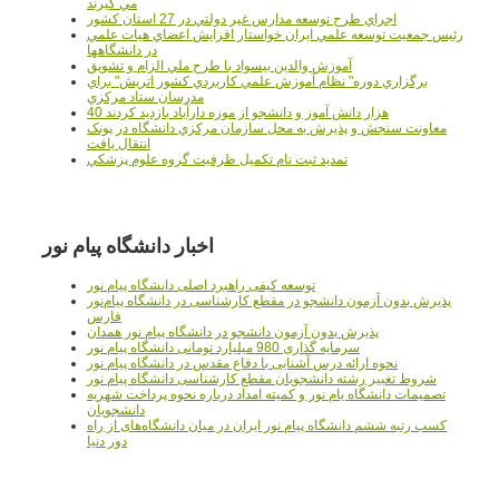
مي گيرند
اجراي طرح توسعه مدارس غير دولتي در 27 استان کشور
رئيس جمعيت توسعه علمي ايران خواستار افزايش اعضاي هيات علمي
در دانشگاهها
آموزش والدين بيسواد با طرح ملي الزام و تشويق
برگزاري دوره" نظام آموزش علمي كاربردي كشور اتريش" براي
مدرسان ستاد مرکزي
40 هزار دانش آموز و دانشجو از موزه دارآباد بازديد کردند
معاونت سنجش و پذيرش به محل سازمان مرکزي دانشگاه در پونک
انتقال يافت
تمديد ثبت نام تکميل ظرفيت گروه علوم پزشکي
اخبار دانشگاه پیام نور
توسعه کیفی راهبرد اصلی دانشگاه پیام نور
پذیرش بدون آزمون دانشجو در مقطع کارشناسی در دانشگاه پیام‌نور
فارس
پذیرش بدون آزمون دانشجو در دانشگاه پیام نور همدان
سرمایه گذاری 980 میلیارد تومانی دانشگاه پیام نور
نحوه ارائه درس آشنایی با دفاع مقدس در دانشگاه پیام نور
شروط تغییر رشته دانشجویان مقطع کارشناسی دانشگاه پیام نور
تصمیمات دانشگاه یام نور و کمیته امداد درباره نحوه پرداخت شهریه
دانشجویان
کسب رتبه ششم دانشگاه پیام نور ایران در میان دانشگاه‌های از راه
دور دنیا