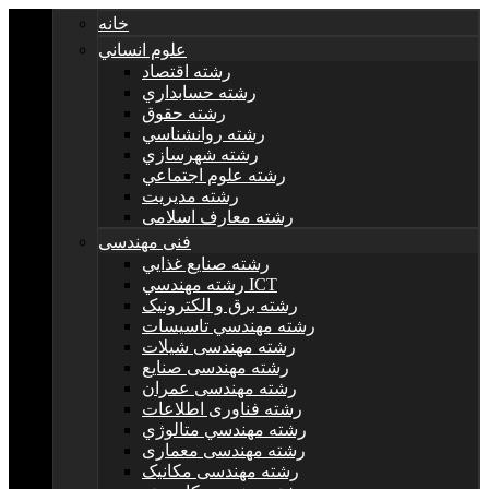
خانه
علوم انساني
رشته اقتصاد
رشته حسابداري
رشته حقوق
رشته روانشناسي
رشته شهرسازي
رشته علوم اجتماعي
رشته مديريت
رشته معارف اسلامی
فنی مهندسی
رشته صنايع غذايي
رشته مهندسي ICT
رشته برق و الکترونيک
رشته مهندسي تاسيسات
رشته مهندسی شیلات
رشته مهندسی صنایع
رشته مهندسی عمران
رشته فناوری اطلاعات
رشته مهندسي متالوژي
رشته مهندسی معماری
رشته مهندسی مکانیک