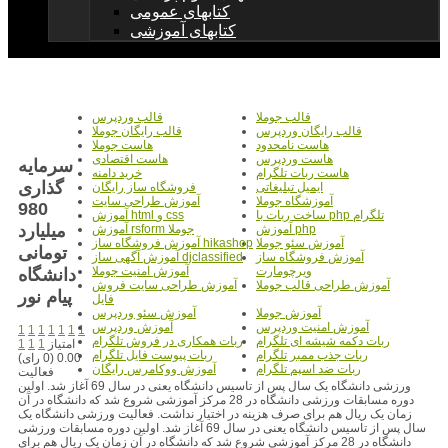
کتابهای عمومی
کتابهای آموزشی
قالب جوملا
قالب وردپرس
قالب رایگان وردپرس
قالب رایگان جوملا
هاست نامحدود
هاست جوملا
هاست وردپرس
هاست اقتصادی
سرمایه
هاست ربات تلگرام
خرید دامنه
گذاری
ایمیل تبلیغاتی
فروشگاه ساز رایگان
آموزشگاه جوملا
آموزش طراحی سایت
980
ساخت ربات با php تلگرام
آموزش html و css
میلیارد
آموزش php
آموزش rsform جوملا
آموزش سئو جوملا
آموزش فروشگاه ساز hikashop
تومانی
آموزش فروشگاه ساز
آموزش آگهی ساز djclassified
ویرچومارت
آموزش امنیت جوملا
دانشگاه
آموزش طراحی قالب جوملا
آموزش طراحی سایت فروش
پیام نور
فایل
آموزش جوملا
آموزش سئو وردپرس
آموزش امنیت وردپرس
آموزش وردپرس
1
1
1
1
1
1
1
ربات دکمه شیشه ای تلگرام
ربات همکاری در فروش تلگرام
امتیاز
1
1
1
ربات جذب ممبر تلگرام
ربات پیوست فایل تلگرام
0.00 (0 رای)
ربات ضد اسپم تلگرام
آموزش ووکامرس رایگان
فعالیت
ورزشی دانشگاه یک سال پس از تاسیس دانشگاه یعنی در سال 69 آغاز شد. اولین
دوره مسابقات ورزشی دانشگاه در 28 مرکز آموزشی شروع شد که دانشگاه در آن
زمان یک ریال هم برای صرف هزینه در اختیار نداشت. فعالیت ورزشی دانشگاه یک
سال پس از تاسیس دانشگاه یعنی در سال 69 آغاز شد. اولین دوره مسابقات ورزشی
دانشگاه در 28 مرکز آموزشی شروع شد که دانشگاه در آن زمان یک ریال هم برای