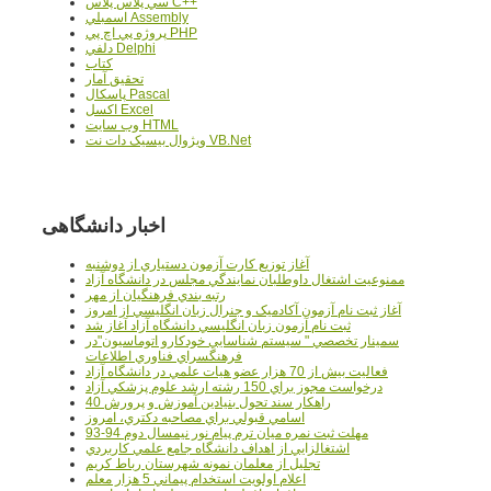
سي پلاس پلاس C++
اسمبلي Assembly
پروژه پي اچ پي PHP
دلفي Delphi
کتاب
تحقيق آمار
پاسکال Pascal
اکسل Excel
وب سايت HTML
ويژوال بيسيک دات نت VB.Net
اخبار دانشگاهی
آغاز توزيع کارت آزمون دستياري از دوشنبه
ممنوعيت اشتغال داوطلبان نمايندگي مجلس در دانشگاه آزاد
رتبه بندي فرهنگيان از مهر
آغاز ثبت نام آزمون آکادميک و جنرال زبان انگليسي از امروز
ثبت نام آزمون زبان انگليسي دانشگاه آزاد آغاز شد
سمينار تخصصي " سيستم شناسايي خودکارو اتوماسيون"در
فرهنگسراي فناوري اطلاعات
فعاليت بيش از 70 هزار عضو هيات علمي در دانشگاه آزاد
درخواست مجوز براي 150 رشته ارشد علوم پزشکي آزاد
40 راهکار سند تحول بنيادين آموزش و پرورش
اسامي قبولي براي مصاحبه دکتري، امروز
مهلت ثبت نمره میان ترم پیام نور نیمسال دوم 94-93
اشتغالزايي از اهداف دانشگاه جامع علمي کاربردي
تجليل از معلمان نمونه شهرستان رباط کريم
اعلام اولويت استخدام پيماني 5 هزار معلم