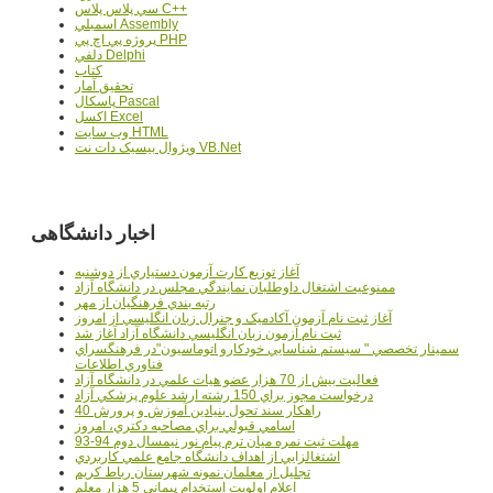
سي پلاس پلاس C++
اسمبلي Assembly
پروژه پي اچ پي PHP
دلفي Delphi
کتاب
تحقيق آمار
پاسکال Pascal
اکسل Excel
وب سايت HTML
ويژوال بيسيک دات نت VB.Net
اخبار دانشگاهی
آغاز توزيع کارت آزمون دستياري از دوشنبه
ممنوعيت اشتغال داوطلبان نمايندگي مجلس در دانشگاه آزاد
رتبه بندي فرهنگيان از مهر
آغاز ثبت نام آزمون آکادميک و جنرال زبان انگليسي از امروز
ثبت نام آزمون زبان انگليسي دانشگاه آزاد آغاز شد
سمينار تخصصي " سيستم شناسايي خودکارو اتوماسيون"در فرهنگسراي
فناوري اطلاعات
فعاليت بيش از 70 هزار عضو هيات علمي در دانشگاه آزاد
درخواست مجوز براي 150 رشته ارشد علوم پزشکي آزاد
40 راهکار سند تحول بنيادين آموزش و پرورش
اسامي قبولي براي مصاحبه دکتري، امروز
مهلت ثبت نمره میان ترم پیام نور نیمسال دوم 94-93
اشتغالزايي از اهداف دانشگاه جامع علمي کاربردي
تجليل از معلمان نمونه شهرستان رباط کريم
اعلام اولويت استخدام پيماني 5 هزار معلم