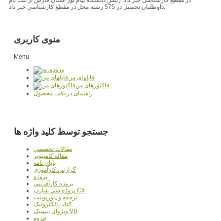
داوطلبان تحصیل در 575 رشته محل در مقطع کارشناسی خبر داد.
منوی کاربری
Menu
ورود
فایلهای من
فاکتورهای من
راهنمای دریافت محصول
جستجو توسط کلید واژه ها
مقالات تخصصي
مقاله کامپیوتر
پایان نامه
گزارش کارآموزي
پروژه
پروژه کارآفريني
پروژه سي شارپ C#
ترجمه و پاورپوينت
کتاب الکترونيک
ويژوال بيسيک VB
جزوه