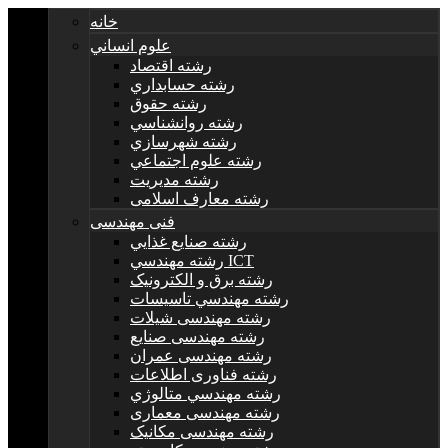
خانه
علوم انساني
رشته اقتصاد
رشته حسابداري
رشته حقوق
رشته روانشناسي
رشته شهرسازي
رشته علوم اجتماعي
رشته مديريت
رشته معارف اسلامی
فنی مهندسی
رشته صنايع غذايي
رشته مهندسي ICT
رشته برق و الکترونيک
رشته مهندسي تاسيسات
رشته مهندسی شیلات
رشته مهندسی صنایع
رشته مهندسی عمران
رشته فناوری اطلاعات
رشته مهندسي متالوژي
رشته مهندسی معماری
رشته مهندسی مکانیک