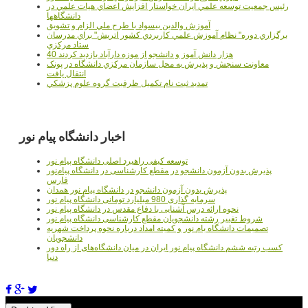
رئيس جمعيت توسعه علمي ايران خواستار افزايش اعضاي هيات علمي در
دانشگاهها
آموزش والدين بيسواد با طرح ملي الزام و تشويق
برگزاري دوره" نظام آموزش علمي كاربردي كشور اتريش" براي مدرسان
ستاد مرکزي
40 هزار دانش آموز و دانشجو از موزه دارآباد بازديد کردند
معاونت سنجش و پذيرش به محل سازمان مرکزي دانشگاه در پونک
انتقال يافت
تمديد ثبت نام تکميل ظرفيت گروه علوم پزشکي
اخبار دانشگاه پیام نور
توسعه کیفی راهبرد اصلی دانشگاه پیام نور
پذیرش بدون آزمون دانشجو در مقطع کارشناسی در دانشگاه پیام‌نور
فارس
پذیرش بدون آزمون دانشجو در دانشگاه پیام نور همدان
سرمایه گذاری 980 میلیارد تومانی دانشگاه پیام نور
نحوه ارائه درس آشنایی با دفاع مقدس در دانشگاه پیام نور
شروط تغییر رشته دانشجویان مقطع کارشناسی دانشگاه پیام نور
تصمیمات دانشگاه یام نور و کمیته امداد درباره نحوه پرداخت شهریه
دانشجویان
کسب رتبه ششم دانشگاه پیام نور ایران در میان دانشگاه‌های از راه دور
دنیا