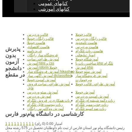
کتابهای عمومی
کتابهای آموزشی
قالب جوملا
قالب وردپرس
قالب رایگان وردپرس
قالب رایگان جوملا
هاست نامحدود
هاست جوملا
هاست وردپرس
هاست اقتصادی
پذیرش
هاست ربات تلگرام
خرید دامنه
بدون
ایمیل تبلیغاتی
فروشگاه ساز رایگان
آموزشگاه جوملا
آموزش طراحی سایت
آزمون
ساخت ربات با php تلگرام
آموزش html و css
دانشجو
آموزش php
آموزش rsform جوملا
آموزش سئو جوملا
آموزش فروشگاه ساز hikashop
در مقطع
آموزش فروشگاه ساز
آموزش آگهی ساز djclassified
ویرچومارت
آموزش امنیت جوملا
آموزش طراحی قالب جوملا
آموزش طراحی سایت فروش
فایل
آموزش جوملا
آموزش سئو وردپرس
آموزش امنیت وردپرس
آموزش وردپرس
ربات دکمه شیشه ای تلگرام
ربات همکاری در فروش تلگرام
ربات جذب ممبر تلگرام
ربات پیوست فایل تلگرام
ربات ضد اسپم تلگرام
آموزش ووکامرس رایگان
کارشناسی در دانشگاه پیام‌نور فارس
امتیاز 0.00 (0 رای)
1
1
1
1
1
1
1
1
1
1
رئیس دانشگاه پیام نور استان فارس از ثبت نام داوطلبان تحصیل در 575 رشته محل
در مقطع کارشناسی خبر داد. رئیس دانشگاه پیام نور استان فارس از ثبت نام