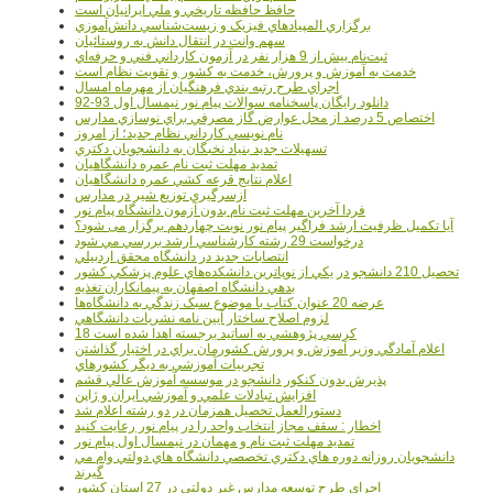
حافظ حافظه تاريخي و ملي ايرانيان است
برگزاري المپيادهاي فيزيک و زيست‌شناسي دانش‌آموزي
سهم وانت در انتقال دانش به روستائيان
ثبت‌نام بيش از 9 هزار نفر در آزمون کارداني فني و حرفه‌اي
خدمت به آموزش و پرورش، خدمت به کشور و تقويت نظام است
اجراي طرح رتبه بندي فرهنگيان از مهرماه امسال
دانلود رایگان پاسخنامه سوالات پیام نور نیمسال اول 93-92
اختصاص 5 درصد از محل عوارض گاز مصرفي براي نوسازي مدارس
نام نويسي کارداني نظام جديد؛ از امروز
تسهيلات جديد بنياد نخبگان به دانشجويان دکتري
تمديد مهلت ثبت نام عمره دانشگاهيان
اعلام نتايج قرعه کشي عمره دانشگاهيان
ازسرگيري توزيع شير در مدارس
فردا آخرین مهلت ثبت نام بدون آزمون دانشگاه پیام نور
آیا تکمیل ظرفیت ارشد فراگیر پیام نور نوبت چهاردهم برگزار می شود؟
درخواست 29 رشته کارشناسي ارشد بررسي مي شود
انتصابات جديد در دانشگاه محقق اردبيلي
تحصيل 210 دانشجو در يکي از نوپاترين دانشکده‌هاي علوم پزشکي کشور
بدهي دانشگاه اصفهان به پيمانکاران تغذيه
عرضه 20 عنوان کتاب با موضوع سبک زندگي به دانشگاه‌ها
لزوم اصلاح ساختار آيين نامه نشريات دانشگاهي
18 کرسي پژوهشي به اساتيد برجسته اهدا شده است
اعلام آمادگي وزير آموزش و پرورش کشورمان براي در اختيار گذاشتن
تجربيات آموزشي به ديگر کشورهاي
پذيرش بدون کنکور دانشجو در موسسه آموزش عالي قشم
افزايش تبادلات علمي و آموزشي ايران و ژاپن
دستورالعمل تحصیل همزمان در دو رشته اعلام شد
اخطار : سقف مجاز انتخاب واحد را در پیام نور رعایت کنید
تمدید مهلت ثبت نام و مهمان در نیمسال اول پیام نور
دانشجويان روزانه دوره هاي دكتري تخصصي دانشگاه هاي دولتي وام مي
گيرند
اجراي طرح توسعه مدارس غير دولتي در 27 استان کشور