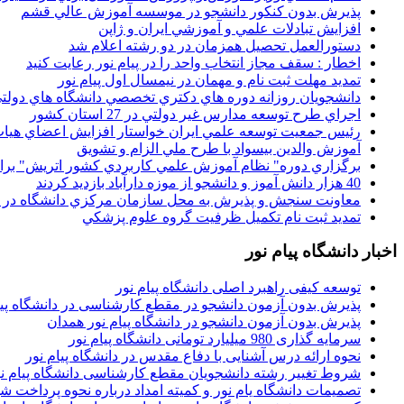
پذيرش بدون کنکور دانشجو در موسسه آموزش عالي قشم
افزايش تبادلات علمي و آموزشي ايران و ژاپن
دستورالعمل تحصیل همزمان در دو رشته اعلام شد
اخطار : سقف مجاز انتخاب واحد را در پیام نور رعایت کنید
تمدید مهلت ثبت نام و مهمان در نیمسال اول پیام نور
دانشجويان روزانه دوره هاي دكتري تخصصي دانشگاه هاي دولتي
اجراي طرح توسعه مدارس غير دولتي در 27 استان کشور
رئيس جمعيت توسعه علمي ايران خواستار افزايش اعضاي هيات
آموزش والدين بيسواد با طرح ملي الزام و تشويق
برگزاري دوره" نظام آموزش علمي كاربردي كشور اتريش" بر
40 هزار دانش آموز و دانشجو از موزه دارآباد بازديد کردند
معاونت سنجش و پذيرش به محل سازمان مرکزي دانشگاه در پو
تمديد ثبت نام تکميل ظرفيت گروه علوم پزشکي
اخبار دانشگاه پیام نور
توسعه کیفی راهبرد اصلی دانشگاه پیام نور
پذیرش بدون آزمون دانشجو در مقطع کارشناسی در دانشگاه پیا
پذیرش بدون آزمون دانشجو در دانشگاه پیام نور همدان
سرمایه گذاری 980 میلیارد تومانی دانشگاه پیام نور
نحوه ارائه درس آشنایی با دفاع مقدس در دانشگاه پیام نور
شروط تغییر رشته دانشجویان مقطع کارشناسی دانشگاه پیام ن
تصمیمات دانشگاه یام نور و کمیته امداد درباره نحوه پرداخت ش