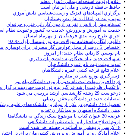
اعلام اولويت استخدام پيماني 5 هزار معلم
حافظ حافظه تاريخي و ملي ايرانيان است
برگزاري المپيادهاي فيزيک و زيست‌شناسي دانش‌آموزي
سهم وانت در انتقال دانش به روستائيان
ثبت‌نام بيش از 9 هزار نفر در آزمون کارداني فني و حرفه‌اي
خدمت به آموزش و پرورش، خدمت به کشور و تقويت نظام ا
اجراي طرح رتبه بندي فرهنگيان از مهرماه امسال
دانلود رایگان پاسخنامه سوالات پیام نور نیمسال اول 93-92
اختصاص 5 درصد از محل عوارض گاز مصرفي براي نوسازي مدارس
نام نويسي کارداني نظام جديد؛ از امروز
تسهيلات جديد بنياد نخبگان به دانشجويان دکتري
تمديد مهلت ثبت نام عمره دانشگاهيان
اعلام نتايج قرعه کشي عمره دانشگاهيان
ازسرگيري توزيع شير در مدارس
فردا آخرین مهلت ثبت نام بدون آزمون دانشگاه پیام نور
آیا تکمیل ظرفیت ارشد فراگیر پیام نور نوبت چهاردهم برگزار 
درخواست 29 رشته کارشناسي ارشد بررسي مي شود
انتصابات جديد در دانشگاه محقق اردبيلي
تحصيل 210 دانشجو در يکي از نوپاترين دانشکده‌هاي علوم پزشکي کشور
بدهي دانشگاه اصفهان به پيمانکاران تغذيه
عرضه 20 عنوان کتاب با موضوع سبک زندگي به دانشگاه‌ها
لزوم اصلاح ساختار آيين نامه نشريات دانشگاهي
18 کرسي پژوهشي به اساتيد برجسته اهدا شده است
اعلام آمادگي وزير آموزش و پرورش کشورمان براي در اختيار