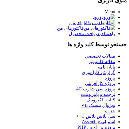
منوی کاربری
Menu
ورود
فایلهای من
فاکتورهای من
راهنمای دریافت محصول
جستجو توسط کلید واژه ها
مقالات تخصصي
مقاله کامپیوتر
پایان نامه
گزارش کارآموزي
پروژه
پروژه کارآفريني
پروژه سي شارپ C#
ترجمه و پاورپوينت
کتاب الکترونيک
ويژوال بيسيک VB
جزوه
سي پلاس پلاس C++
اسمبلي Assembly
پروژه پي اچ پي PHP