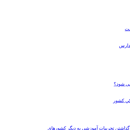
ست
می شود؟
 گذاشتن تجربيات آموزشي به ديگر کشورهاي