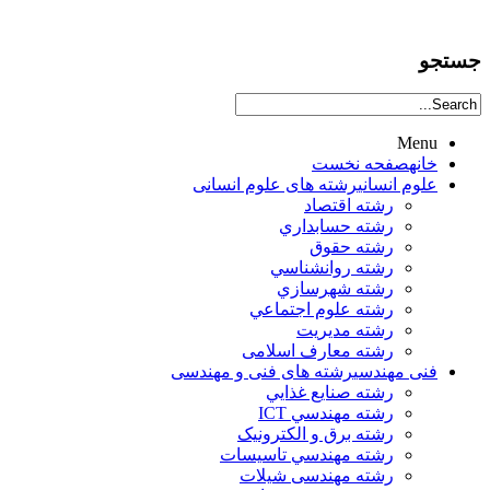
جستجو
Menu
خانه
صفحه نخست
علوم انساني
رشته های علوم انسانی
رشته اقتصاد
رشته حسابداري
رشته حقوق
رشته روانشناسي
رشته شهرسازي
رشته علوم اجتماعي
رشته مديريت
رشته معارف اسلامی
فنی مهندسی
رشته های فنی و مهندسی
رشته صنايع غذايي
رشته مهندسي ICT
رشته برق و الکترونيک
رشته مهندسي تاسيسات
رشته مهندسی شیلات