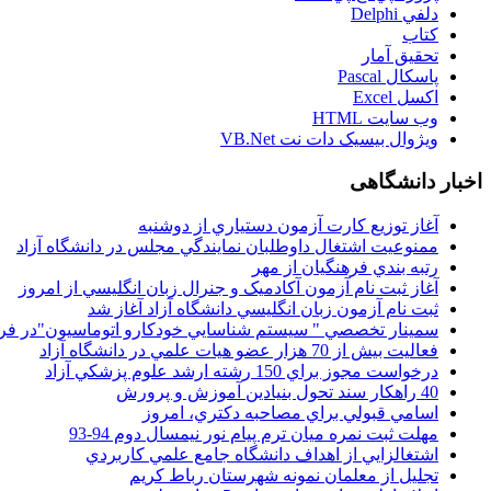
دلفي Delphi
کتاب
تحقيق آمار
پاسکال Pascal
اکسل Excel
وب سايت HTML
ويژوال بيسيک دات نت VB.Net
اخبار دانشگاهی
آغاز توزيع کارت آزمون دستياري از دوشنبه
ممنوعيت اشتغال داوطلبان نمايندگي مجلس در دانشگاه آزاد
رتبه بندي فرهنگيان از مهر
آغاز ثبت نام آزمون آکادميک و جنرال زبان انگليسي از امروز
ثبت نام آزمون زبان انگليسي دانشگاه آزاد آغاز شد
سمينار تخصصي " سيستم شناسايي خودکارو اتوماسيون"در فر
فعاليت بيش از 70 هزار عضو هيات علمي در دانشگاه آزاد
درخواست مجوز براي 150 رشته ارشد علوم پزشکي آزاد
40 راهکار سند تحول بنيادين آموزش و پرورش
اسامي قبولي براي مصاحبه دکتري، امروز
مهلت ثبت نمره میان ترم پیام نور نیمسال دوم 94-93
اشتغالزايي از اهداف دانشگاه جامع علمي کاربردي
تجليل از معلمان نمونه شهرستان رباط کريم