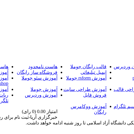
ن وردپرس
قالب رایگان جوملا
هاست نامحدود
هاست
ایمیل تبلیغاتی
فروشگاه ساز رایگان
آموز
آموزش rsform جوملا
آموزش سئو جوملا
آموز
shop
حی قالب
آموزش طراحی سایت
آموزش جوملا
آموز
فروش فایل
آموزش وردپرس
ربات
تلگرا
پم تلگرام
آموزش ووکامرس
امتیاز 0.00 (0 رای)
رایگان
خبرگزاری آریا-ثبت نام برای ر
ی دانشگاه آزاد اسلامی تا روز شنبه ادامه خواهد داشت.