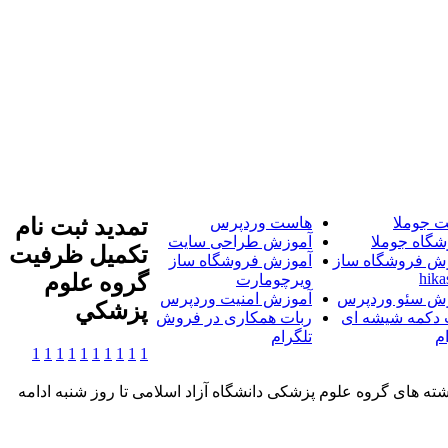
 جوملا
هاست وردپرس
تمديد ثبت نام
شگاه جوملا
آموزش طراحی سایت
تکميل ظرفيت
ش فروشگاه ساز
آموزش فروشگاه ساز
hika
گروه علوم
ویرچومارت
ش سئو وردپرس
آموزش امنیت وردپرس
پزشکي
 دکمه شیشه ای
ربات همکاری در فروش
م
تلگرام
1
1
1
1
1
1
1
1
1
1
شته های گروه علوم پزشکی دانشگاه آزاد اسلامی تا روز شنبه ادامه