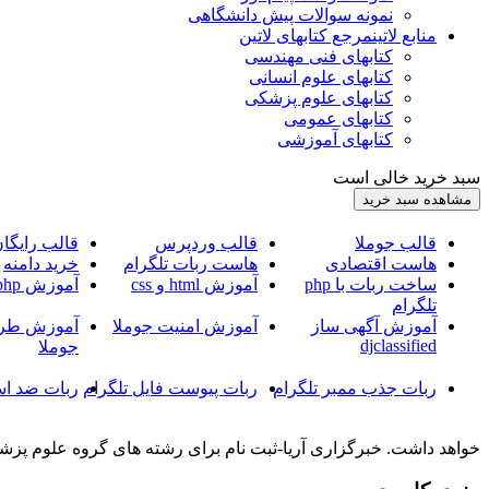
نمونه سوالات پیش دانشگاهی
منابع لاتین
مرجع کتابهای لاتین
کتابهای فنی مهندسی
کتابهای علوم انسانی
کتابهای علوم پزشکی
کتابهای عمومی
کتابهای آموزشی
سبد خرید خالی است
قالب جوملا
قالب وردپرس
قالب رایگا
هاست اقتصادی
هاست ربات تلگرام
خرید دامنه
ساخت ربات با php
آموزش html و css
آموزش php
تلگرام
آموزش آگهی ساز
آموزش امنیت جوملا
آموزش طرا
djclassified
جوملا
ربات جذب ممبر تلگرام
ربات پیوست فایل تلگرام
ربات ضد اس
خواهد داشت. خبرگزاری آریا-ثبت نام برای رشته های گروه علوم پزشک