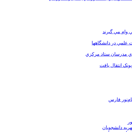
 وام مي گيرند
 علمي در دانشگاهها
اي مدرسان ستاد مرکزي
نک انتقال يافت
م‌نور فارس
ور
هریه دانشجویان