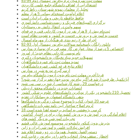
مهلت ثبت نمره میان ترم پیام نور نیمسال دوم 94-93
اشتغالزايي از اهداف دانشگاه جامع علمي کاربردي
تجليل از معلمان نمونه شهرستان رباط کريم
اعلام اولويت استخدام پيماني 5 هزار معلم
حافظ حافظه تاريخي و ملي ايرانيان است
برگزاري المپيادهاي فيزيک و زيست‌شناسي دانش‌آموزي
سهم وانت در انتقال دانش به روستائيان
ثبت‌نام بيش از 9 هزار نفر در آزمون کارداني فني و حرفه‌اي
خدمت به آموزش و پرورش، خدمت به کشور و تقويت نظام است
اجراي طرح رتبه بندي فرهنگيان از مهرماه امسال
دانلود رایگان پاسخنامه سوالات پیام نور نیمسال اول 93-92
اختصاص 5 درصد از محل عوارض گاز مصرفي براي نوسازي مدارس
نام نويسي کارداني نظام جديد؛ از امروز
تسهيلات جديد بنياد نخبگان به دانشجويان دکتري
تمديد مهلت ثبت نام عمره دانشگاهيان
اعلام نتايج قرعه کشي عمره دانشگاهيان
ازسرگيري توزيع شير در مدارس
فردا آخرین مهلت ثبت نام بدون آزمون دانشگاه پیام نور
آیا تکمیل ظرفیت ارشد فراگیر پیام نور نوبت چهاردهم برگزار می شود؟
درخواست 29 رشته کارشناسي ارشد بررسي مي شود
انتصابات جديد در دانشگاه محقق اردبيلي
تحصيل 210 دانشجو در يکي از نوپاترين دانشکده‌هاي علوم پزشکي کشور
بدهي دانشگاه اصفهان به پيمانکاران تغذيه
عرضه 20 عنوان کتاب با موضوع سبک زندگي به دانشگاه‌ها
لزوم اصلاح ساختار آيين نامه نشريات دانشگاهي
18 کرسي پژوهشي به اساتيد برجسته اهدا شده است
اعلام آمادگي وزير آموزش و پرورش کشورمان براي در اختيار گذاشتن
تجربيات آموزشي به ديگر کشورهاي
پذيرش بدون کنکور دانشجو در موسسه آموزش عالي قشم
افزايش تبادلات علمي و آموزشي ايران و ژاپن
دستورالعمل تحصیل همزمان در دو رشته اعلام شد
اخطار : سقف مجاز انتخاب واحد را در پیام نور رعایت کنید