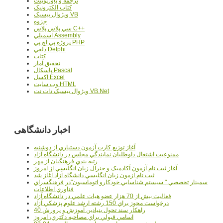
ترجمه و پاورپوينت
کتاب الکترونيک
ويژوال بيسيک VB
جزوه
سي پلاس پلاس C++
اسمبلي Assembly
پروژه پي اچ پي PHP
دلفي Delphi
کتاب
تحقيق آمار
پاسکال Pascal
اکسل Excel
وب سايت HTML
ويژوال بيسيک دات نت VB.Net
اخبار دانشگاهی
آغاز توزيع کارت آزمون دستياري از دوشنبه
ممنوعيت اشتغال داوطلبان نمايندگي مجلس در دانشگاه آزاد
رتبه بندي فرهنگيان از مهر
آغاز ثبت نام آزمون آکادميک و جنرال زبان انگليسي از امروز
ثبت نام آزمون زبان انگليسي دانشگاه آزاد آغاز شد
سمينار تخصصي " سيستم شناسايي خودکارو اتوماسيون"در فرهنگسراي
فناوري اطلاعات
فعاليت بيش از 70 هزار عضو هيات علمي در دانشگاه آزاد
درخواست مجوز براي 150 رشته ارشد علوم پزشکي آزاد
40 راهکار سند تحول بنيادين آموزش و پرورش
اسامي قبولي براي مصاحبه دکتري، امروز