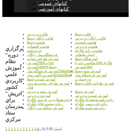
کتابهای عمومی
کتابهای آموزشی
قالب جوملا
قالب وردپرس
قالب رایگان وردپرس
قالب رایگان جوملا
هاست نامحدود
هاست جوملا
هاست وردپرس
هاست اقتصادی
برگزاري
هاست ربات تلگرام
خرید دامنه
دوره"
ایمیل تبلیغاتی
فروشگاه ساز رایگان
آموزشگاه جوملا
آموزش طراحی سایت
نظام
ساخت ربات با php تلگرام
آموزش html و css
آموزش
آموزش php
آموزش rsform جوملا
آموزش سئو جوملا
آموزش فروشگاه ساز hikashop
علمي
آموزش فروشگاه ساز
آموزش آگهی ساز djclassified
ویرچومارت
آموزش امنیت جوملا
كاربردي
آموزش طراحی قالب جوملا
آموزش طراحی سایت فروش
كشور
فایل
آموزش جوملا
آموزش سئو وردپرس
اتريش"
آموزش امنیت وردپرس
آموزش وردپرس
براي
ربات دکمه شیشه ای تلگرام
ربات همکاری در فروش تلگرام
ربات جذب ممبر تلگرام
ربات پیوست فایل تلگرام
مدرسان
ربات ضد اسپم تلگرام
آموزش ووکامرس رایگان
ستاد
مرکزي
امتیاز 0.00 (0 رای)
1
1
1
1
1
1
1
1
1
1