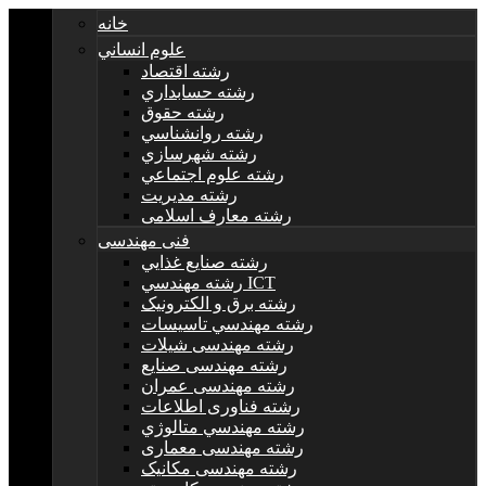
خانه
علوم انساني
رشته اقتصاد
رشته حسابداري
رشته حقوق
رشته روانشناسي
رشته شهرسازي
رشته علوم اجتماعي
رشته مديريت
رشته معارف اسلامی
فنی مهندسی
رشته صنايع غذايي
رشته مهندسي ICT
رشته برق و الکترونيک
رشته مهندسي تاسيسات
رشته مهندسی شیلات
رشته مهندسی صنایع
رشته مهندسی عمران
رشته فناوری اطلاعات
رشته مهندسي متالوژي
رشته مهندسی معماری
رشته مهندسی مکانیک