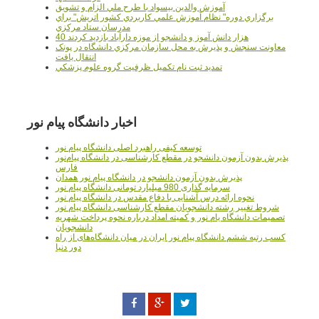
آموزش والدين بيسواد با طرح ملي الزام و تشويق
برگزاري دوره" نظام آموزش علمي كاربردي كشور اتريش" براي
مدرسان ستاد مرکزي
40 هزار دانش آموز و دانشجو از موزه دارآباد بازديد کردند
معاونت سنجش و پذيرش به محل سازمان مرکزي دانشگاه در پونک
انتقال يافت
تمديد ثبت نام تکميل ظرفيت گروه علوم پزشکي
اخبار دانشگاه پیام نور
توسعه کیفی راهبرد اصلی دانشگاه پیام نور
پذیرش بدون آزمون دانشجو در مقطع کارشناسی در دانشگاه پیام‌نور
فارس
پذیرش بدون آزمون دانشجو در دانشگاه پیام نور همدان
سرمایه گذاری 980 میلیارد تومانی دانشگاه پیام نور
نحوه ارائه درس آشنایی با دفاع مقدس در دانشگاه پیام نور
شروط تغییر رشته دانشجویان مقطع کارشناسی دانشگاه پیام نور
تصمیمات دانشگاه یام نور و کمیته امداد درباره نحوه پرداخت شهریه
دانشجویان
کسب رتبه ششم دانشگاه پیام نور ایران در میان دانشگاه‌های از راه
دور دنیا