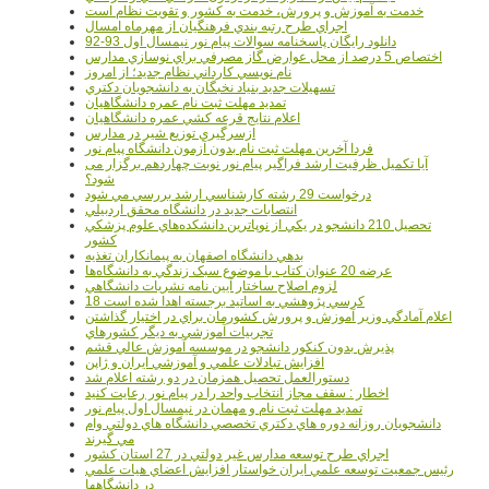
خدمت به آموزش و پرورش، خدمت به کشور و تقويت نظام است
اجراي طرح رتبه بندي فرهنگيان از مهرماه امسال
دانلود رایگان پاسخنامه سوالات پیام نور نیمسال اول 93-92
اختصاص 5 درصد از محل عوارض گاز مصرفي براي نوسازي مدارس
نام نويسي کارداني نظام جديد؛ از امروز
تسهيلات جديد بنياد نخبگان به دانشجويان دکتري
تمديد مهلت ثبت نام عمره دانشگاهيان
اعلام نتايج قرعه کشي عمره دانشگاهيان
ازسرگيري توزيع شير در مدارس
فردا آخرین مهلت ثبت نام بدون آزمون دانشگاه پیام نور
آیا تکمیل ظرفیت ارشد فراگیر پیام نور نوبت چهاردهم برگزار می
شود؟
درخواست 29 رشته کارشناسي ارشد بررسي مي شود
انتصابات جديد در دانشگاه محقق اردبيلي
تحصيل 210 دانشجو در يکي از نوپاترين دانشکده‌هاي علوم پزشکي
کشور
بدهي دانشگاه اصفهان به پيمانکاران تغذيه
عرضه 20 عنوان کتاب با موضوع سبک زندگي به دانشگاه‌ها
لزوم اصلاح ساختار آيين نامه نشريات دانشگاهي
18 کرسي پژوهشي به اساتيد برجسته اهدا شده است
اعلام آمادگي وزير آموزش و پرورش کشورمان براي در اختيار گذاشتن
تجربيات آموزشي به ديگر کشورهاي
پذيرش بدون کنکور دانشجو در موسسه آموزش عالي قشم
افزايش تبادلات علمي و آموزشي ايران و ژاپن
دستورالعمل تحصیل همزمان در دو رشته اعلام شد
اخطار : سقف مجاز انتخاب واحد را در پیام نور رعایت کنید
تمدید مهلت ثبت نام و مهمان در نیمسال اول پیام نور
دانشجويان روزانه دوره هاي دكتري تخصصي دانشگاه هاي دولتي وام
مي گيرند
اجراي طرح توسعه مدارس غير دولتي در 27 استان کشور
رئيس جمعيت توسعه علمي ايران خواستار افزايش اعضاي هيات علمي
در دانشگاهها