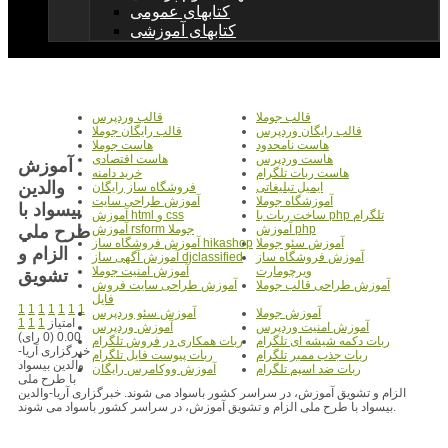
کتابهای عمومی
کتابهای آموزشی
قالب جوملا
قالب وردپرس
قالب رایگان وردپرس
قالب رایگان جوملا
هاست نامحدود
هاست جوملا
هاست وردپرس
هاست اقتصادی
آموزش
هاست ربات تلگرام
خرید دامنه
والدين
ایمیل تبلیغاتی
فروشگاه ساز رایگان
آموزشگاه جوملا
آموزش طراحی سایت
بيسواد با
ساخت ربات با php تلگرام
آموزش html و css
طرح ملي
آموزش php
آموزش rsform جوملا
آموزش سئو جوملا
آموزش فروشگاه ساز hikashop
الزام و
آموزش فروشگاه ساز
آموزش آگهی ساز djclassified
ویرچومارت
آموزش امنیت جوملا
تشويق
آموزش طراحی قالب جوملا
آموزش طراحی سایت فروش
فایل
1
1
1
1
1
1
1
آموزش جوملا
آموزش سئو وردپرس
امتیاز
1
1
1
آموزش امنیت وردپرس
آموزش وردپرس
0.00 (0 رای)
ربات دکمه شیشه ای تلگرام
ربات همکاری در فروش تلگرام
خبرگزاری آریا-
ربات جذب ممبر تلگرام
ربات پیوست فایل تلگرام
والدین بیسواد
ربات ضد اسپم تلگرام
آموزش ووکامرس رایگان
با طرح ملی
الزام و تشویق آموزش، در سراسر کشور باسواد می شوند. خبرگزاری آریا-والدین
بیسواد با طرح ملی الزام و تشویق آموزش، در سراسر کشور باسواد می شوند.