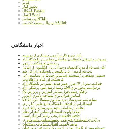
کتاب
تحقيق آمار
پاسکال Pascal
اکسل Excel
وب سايت HTML
ويژوال بيسيک دات نت VB.Net
اخبار دانشگاهی
آغاز توزيع کارت آزمون دستياري از دوشنبه
ممنوعيت اشتغال داوطلبان نمايندگي مجلس در دانشگاه آزاد
رتبه بندي فرهنگيان از مهر
آغاز ثبت نام آزمون آکادميک و جنرال زبان انگليسي از امروز
ثبت نام آزمون زبان انگليسي دانشگاه آزاد آغاز شد
سمينار تخصصي " سيستم شناسايي خودکارو اتوماسيون"در
فرهنگسراي فناوري اطلاعات
فعاليت بيش از 70 هزار عضو هيات علمي در دانشگاه آزاد
درخواست مجوز براي 150 رشته ارشد علوم پزشکي آزاد
40 راهکار سند تحول بنيادين آموزش و پرورش
اسامي قبولي براي مصاحبه دکتري، امروز
مهلت ثبت نمره میان ترم پیام نور نیمسال دوم 94-93
اشتغالزايي از اهداف دانشگاه جامع علمي کاربردي
تجليل از معلمان نمونه شهرستان رباط کريم
اعلام اولويت استخدام پيماني 5 هزار معلم
حافظ حافظه تاريخي و ملي ايرانيان است
برگزاري المپيادهاي فيزيک و زيست‌شناسي دانش‌آموزي
سهم وانت در انتقال دانش به روستائيان
ثبت‌نام بيش از 9 هزار نفر در آزمون کارداني فني و حرفه‌اي