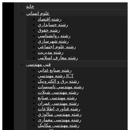
خانه
علوم انساني
رشته اقتصاد
رشته حسابداري
رشته حقوق
رشته روانشناسي
رشته شهرسازي
رشته علوم اجتماعي
رشته مديريت
رشته معارف اسلامی
فنی مهندسی
رشته صنايع غذايي
رشته مهندسي ICT
رشته برق و الکترونيک
رشته مهندسي تاسيسات
رشته مهندسی شیلات
رشته مهندسی صنایع
رشته مهندسی عمران
رشته فناوری اطلاعات
رشته مهندسي متالوژي
رشته مهندسی معماری
رشته مهندسی مکانیک