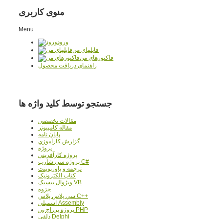
منوی کاربری
Menu
ورود
فایلهای من
فاکتورهای من
راهنمای دریافت محصول
جستجو توسط کلید واژه ها
مقالات تخصصي
مقاله کامپیوتر
پایان نامه
گزارش کارآموزي
پروژه
پروژه کارآفريني
پروژه سي شارپ C#
ترجمه و پاورپوينت
کتاب الکترونيک
ويژوال بيسيک VB
جزوه
سي پلاس پلاس C++
اسمبلي Assembly
پروژه پي اچ پي PHP
دلفي Delphi