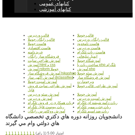
کتابهای عمومی
کتابهای آموزشی
قالب جوملا
قالب وردپرس
قالب رایگان وردپرس
قالب رایگان جوملا
هاست نامحدود
هاست جوملا
هاست وردپرس
هاست اقتصادی
هاست ربات تلگرام
خرید دامنه
ایمیل تبلیغاتی
فروشگاه ساز رایگان
آموزشگاه جوملا
آموزش طراحی سایت
ساخت ربات با php تلگرام
آموزش html و css
آموزش php
آموزش rsform جوملا
آموزش سئو جوملا
آموزش فروشگاه ساز hikashop
آموزش فروشگاه ساز
آموزش آگهی ساز djclassified
ویرچومارت
آموزش امنیت جوملا
آموزش طراحی قالب جوملا
آموزش طراحی سایت فروش
فایل
آموزش جوملا
آموزش سئو وردپرس
آموزش امنیت وردپرس
آموزش وردپرس
ربات دکمه شیشه ای تلگرام
ربات همکاری در فروش تلگرام
ربات جذب ممبر تلگرام
ربات پیوست فایل تلگرام
ربات ضد اسپم تلگرام
آموزش ووکامرس رایگان
دانشجويان روزانه دوره هاي دكتري تخصصي دانشگاه
هاي دولتي وام مي گيرند
امتیاز 5.00 (1 رای)
1
1
1
1
1
1
1
1
1
1