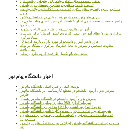
اخطار : سقف مجاز انتخاب واحد را در پیام نور رعایت کنید
تمدید مهلت ثبت نام و مهمان در نیمسال اول پیام نور
دانشجويان روزانه دوره هاي دكتري تخصصي دانشگاه هاي دولتي وام مي
گيرند
اجراي طرح توسعه مدارس غير دولتي در 27 استان کشور
رئيس جمعيت توسعه علمي ايران خواستار افزايش اعضاي هيات علمي در
دانشگاهها
آموزش والدين بيسواد با طرح ملي الزام و تشويق
برگزاري دوره" نظام آموزش علمي كاربردي كشور اتريش" براي مدرسان
ستاد مرکزي
40 هزار دانش آموز و دانشجو از موزه دارآباد بازديد کردند
معاونت سنجش و پذيرش به محل سازمان مرکزي دانشگاه در پونک
انتقال يافت
تمديد ثبت نام تکميل ظرفيت گروه علوم پزشکي
اخبار دانشگاه پیام نور
توسعه کیفی راهبرد اصلی دانشگاه پیام نور
پذیرش بدون آزمون دانشجو در مقطع کارشناسی در دانشگاه پیام‌نور
فارس
پذیرش بدون آزمون دانشجو در دانشگاه پیام نور همدان
سرمایه گذاری 980 میلیارد تومانی دانشگاه پیام نور
نحوه ارائه درس آشنایی با دفاع مقدس در دانشگاه پیام نور
شروط تغییر رشته دانشجویان مقطع کارشناسی دانشگاه پیام نور
تصمیمات دانشگاه یام نور و کمیته امداد درباره نحوه پرداخت شهریه
دانشجویان
کسب رتبه ششم دانشگاه پیام نور ایران در میان دانشگاه‌های از راه دور
دنیا