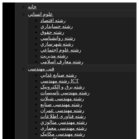
خانه
علوم انساني
رشته اقتصاد
رشته حسابداري
رشته حقوق
رشته روانشناسي
رشته شهرسازي
رشته علوم اجتماعي
رشته مديريت
رشته معارف اسلامی
فنی مهندسی
رشته صنايع غذايي
رشته مهندسي ICT
رشته برق و الکترونيک
رشته مهندسي تاسيسات
رشته مهندسی شیلات
رشته مهندسی صنایع
رشته مهندسی عمران
رشته فناوری اطلاعات
رشته مهندسي متالوژي
رشته مهندسی معماری
رشته مهندسی مکانیک