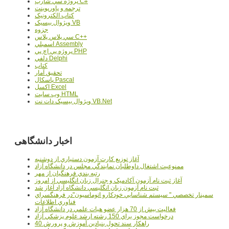
پروژه سي شارپ C#
ترجمه و پاورپوينت
کتاب الکترونيک
ويژوال بيسيک VB
جزوه
سي پلاس پلاس C++
اسمبلي Assembly
پروژه پي اچ پي PHP
دلفي Delphi
کتاب
تحقيق آمار
پاسکال Pascal
اکسل Excel
وب سايت HTML
ويژوال بيسيک دات نت VB.Net
اخبار دانشگاهی
آغاز توزيع کارت آزمون دستياري از دوشنبه
ممنوعيت اشتغال داوطلبان نمايندگي مجلس در دانشگاه آزاد
رتبه بندي فرهنگيان از مهر
آغاز ثبت نام آزمون آکادميک و جنرال زبان انگليسي از امروز
ثبت نام آزمون زبان انگليسي دانشگاه آزاد آغاز شد
سمينار تخصصي " سيستم شناسايي خودکارو اتوماسيون"در فرهنگسراي
فناوري اطلاعات
فعاليت بيش از 70 هزار عضو هيات علمي در دانشگاه آزاد
درخواست مجوز براي 150 رشته ارشد علوم پزشکي آزاد
40 راهکار سند تحول بنيادين آموزش و پرورش