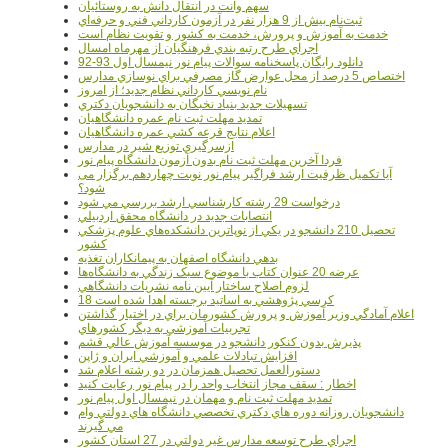
سهم وانت در انتقال دانش به روستائيان
ثبت‌نام بيش از 9 هزار نفر در آزمون کارداني فني و حرفه‌اي
خدمت به آموزش و پرورش، خدمت به کشور و تقويت نظام است
اجراي طرح رتبه بندي فرهنگيان از مهرماه امسال
دانلود رایگان پاسخنامه سوالات پیام نور نیمسال اول 93-92
اختصاص 5 درصد از محل عوارض گاز مصرفي براي نوسازي مدارس
نام نويسي کارداني نظام جديد؛ از امروز
تسهيلات جديد بنياد نخبگان به دانشجويان دکتري
تمديد مهلت ثبت نام عمره دانشگاهيان
اعلام نتايج قرعه کشي عمره دانشگاهيان
ازسرگيري توزيع شير در مدارس
فردا آخرین مهلت ثبت نام بدون آزمون دانشگاه پیام نور
آیا تکمیل ظرفیت ارشد فراگیر پیام نور نوبت چهاردهم برگزار می
شود؟
درخواست 29 رشته کارشناسي ارشد بررسي مي شود
انتصابات جديد در دانشگاه محقق اردبيلي
تحصيل 210 دانشجو در يکي از نوپاترين دانشکده‌هاي علوم پزشکي
کشور
بدهي دانشگاه اصفهان به پيمانکاران تغذيه
عرضه 20 عنوان کتاب با موضوع سبک زندگي به دانشگاه‌ها
لزوم اصلاح ساختار آيين نامه نشريات دانشگاهي
18 کرسي پژوهشي به اساتيد برجسته اهدا شده است
اعلام آمادگي وزير آموزش و پرورش کشورمان براي در اختيار گذاشتن
تجربيات آموزشي به ديگر کشورهاي
پذيرش بدون کنکور دانشجو در موسسه آموزش عالي قشم
افزايش تبادلات علمي و آموزشي ايران و ژاپن
دستورالعمل تحصیل همزمان در دو رشته اعلام شد
اخطار : سقف مجاز انتخاب واحد را در پیام نور رعایت کنید
تمدید مهلت ثبت نام و مهمان در نیمسال اول پیام نور
دانشجويان روزانه دوره هاي دكتري تخصصي دانشگاه هاي دولتي وام
مي گيرند
اجراي طرح توسعه مدارس غير دولتي در 27 استان کشور