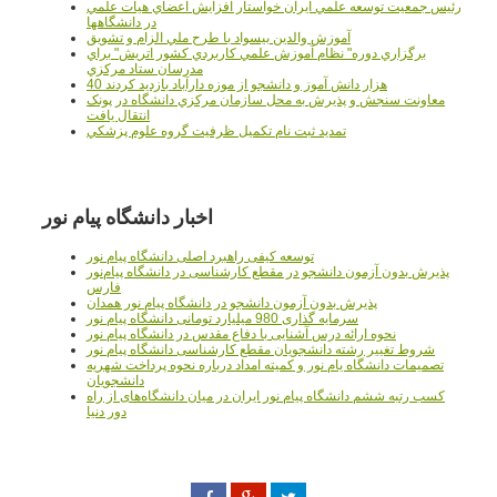
رئيس جمعيت توسعه علمي ايران خواستار افزايش اعضاي هيات علمي
در دانشگاهها
آموزش والدين بيسواد با طرح ملي الزام و تشويق
برگزاري دوره" نظام آموزش علمي كاربردي كشور اتريش" براي
مدرسان ستاد مرکزي
40 هزار دانش آموز و دانشجو از موزه دارآباد بازديد کردند
معاونت سنجش و پذيرش به محل سازمان مرکزي دانشگاه در پونک
انتقال يافت
تمديد ثبت نام تکميل ظرفيت گروه علوم پزشکي
اخبار دانشگاه پیام نور
توسعه کیفی راهبرد اصلی دانشگاه پیام نور
پذیرش بدون آزمون دانشجو در مقطع کارشناسی در دانشگاه پیام‌نور
فارس
پذیرش بدون آزمون دانشجو در دانشگاه پیام نور همدان
سرمایه گذاری 980 میلیارد تومانی دانشگاه پیام نور
نحوه ارائه درس آشنایی با دفاع مقدس در دانشگاه پیام نور
شروط تغییر رشته دانشجویان مقطع کارشناسی دانشگاه پیام نور
تصمیمات دانشگاه یام نور و کمیته امداد درباره نحوه پرداخت شهریه
دانشجویان
کسب رتبه ششم دانشگاه پیام نور ایران در میان دانشگاه‌های از راه
دور دنیا