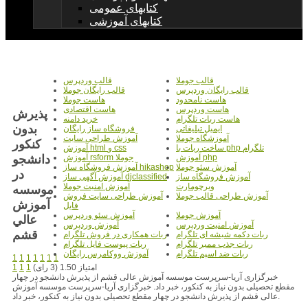
کتابهای عمومی
کتابهای آموزشی
قالب جوملا
قالب وردپرس
قالب رایگان وردپرس
قالب رایگان جوملا
هاست نامحدود
هاست جوملا
هاست وردپرس
هاست اقتصادی
پذيرش
هاست ربات تلگرام
خرید دامنه
بدون
ایمیل تبلیغاتی
فروشگاه ساز رایگان
آموزشگاه جوملا
آموزش طراحی سایت
کنکور
ساخت ربات با php تلگرام
آموزش html و css
دانشجو
آموزش php
آموزش rsform جوملا
آموزش سئو جوملا
آموزش فروشگاه ساز hikashop
در
آموزش فروشگاه ساز
آموزش آگهی ساز djclassified
ویرچومارت
آموزش امنیت جوملا
موسسه
آموزش طراحی قالب جوملا
آموزش طراحی سایت فروش
آموزش
فایل
آموزش جوملا
آموزش سئو وردپرس
عالي
آموزش امنیت وردپرس
آموزش وردپرس
قشم
ربات دکمه شیشه ای تلگرام
ربات همکاری در فروش تلگرام
ربات جذب ممبر تلگرام
ربات پیوست فایل تلگرام
ربات ضد اسپم تلگرام
آموزش ووکامرس رایگان
1
1
1
1
1
1
1
امتیاز 1.50 (3 رای)
1
1
1
خبرگزاری آریا-سرپرست موسسه آموزش عالی قشم از پذیرش دانشجو در چهار
مقطع تحصیلی بدون نیاز به کنکور، خبر داد. خبرگزاری آریا-سرپرست موسسه آموزش
عالی قشم از پذیرش دانشجو در چهار مقطع تحصیلی بدون نیاز به کنکور، خبر داد.