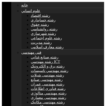
خانه
علوم انساني
رشته اقتصاد
رشته حسابداري
رشته حقوق
رشته روانشناسي
رشته شهرسازي
رشته علوم اجتماعي
رشته مديريت
رشته معارف اسلامی
فنی مهندسی
رشته صنايع غذايي
رشته مهندسي ICT
رشته برق و الکترونيک
رشته مهندسي تاسيسات
رشته مهندسی شیلات
رشته مهندسی صنایع
رشته مهندسی عمران
رشته فناوری اطلاعات
رشته مهندسي متالوژي
رشته مهندسی معماری
رشته مهندسی مکانیک