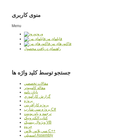
منوی کاربری
Menu
ورود
فایلهای من
فاکتورهای من
راهنمای دریافت محصول
جستجو توسط کلید واژه ها
مقالات تخصصي
مقاله کامپیوتر
پایان نامه
گزارش کارآموزي
پروژه
پروژه کارآفريني
پروژه سي شارپ C#
ترجمه و پاورپوينت
کتاب الکترونيک
ويژوال بيسيک VB
جزوه
سي پلاس پلاس C++
اسمبلي Assembly