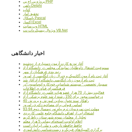
پروژه پي اچ پي PHP
دلفي Delphi
کتاب
تحقيق آمار
پاسکال Pascal
اکسل Excel
وب سايت HTML
ويژوال بيسيک دات نت VB.Net
اخبار دانشگاهی
آغاز توزيع کارت آزمون دستياري از دوشنبه
ممنوعيت اشتغال داوطلبان نمايندگي مجلس در دانشگاه آزاد
رتبه بندي فرهنگيان از مهر
آغاز ثبت نام آزمون آکادميک و جنرال زبان انگليسي از امروز
ثبت نام آزمون زبان انگليسي دانشگاه آزاد آغاز شد
سمينار تخصصي " سيستم شناسايي خودکارو اتوماسيون"در
فرهنگسراي فناوري اطلاعات
فعاليت بيش از 70 هزار عضو هيات علمي در دانشگاه آزاد
درخواست مجوز براي 150 رشته ارشد علوم پزشکي آزاد
40 راهکار سند تحول بنيادين آموزش و پرورش
اسامي قبولي براي مصاحبه دکتري، امروز
مهلت ثبت نمره میان ترم پیام نور نیمسال دوم 94-93
اشتغالزايي از اهداف دانشگاه جامع علمي کاربردي
تجليل از معلمان نمونه شهرستان رباط کريم
اعلام اولويت استخدام پيماني 5 هزار معلم
حافظ حافظه تاريخي و ملي ايرانيان است
برگزاري المپيادهاي فيزيک و زيست‌شناسي دانش‌آموزي