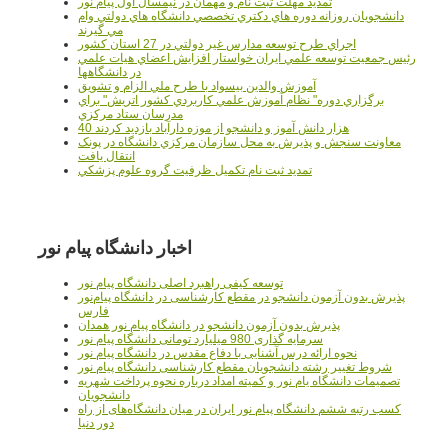
تمدید مهلت ثبت نام و مهمان در نیمسال اول پیام نور
دانشجويان روزانه دوره هاي دكتري تخصصي دانشگاه هاي دولتي وام
مي گيرند
اجراي طرح توسعه مدارس غير دولتي در 27 استان کشور
رئيس جمعيت توسعه علمي ايران خواستار افزايش اعضاي هيات علمي
در دانشگاهها
آموزش والدين بيسواد با طرح ملي الزام و تشويق
برگزاري دوره" نظام آموزش علمي كاربردي كشور اتريش" براي
مدرسان ستاد مرکزي
40 هزار دانش آموز و دانشجو از موزه دارآباد بازديد کردند
معاونت سنجش و پذيرش به محل سازمان مرکزي دانشگاه در پونک
انتقال يافت
تمديد ثبت نام تکميل ظرفيت گروه علوم پزشکي
اخبار دانشگاه پیام نور
توسعه کیفی راهبرد اصلی دانشگاه پیام نور
پذیرش بدون آزمون دانشجو در مقطع کارشناسی در دانشگاه پیام‌نور
فارس
پذیرش بدون آزمون دانشجو در دانشگاه پیام نور همدان
سرمایه گذاری 980 میلیارد تومانی دانشگاه پیام نور
نحوه ارائه درس آشنایی با دفاع مقدس در دانشگاه پیام نور
شروط تغییر رشته دانشجویان مقطع کارشناسی دانشگاه پیام نور
تصمیمات دانشگاه یام نور و کمیته امداد درباره نحوه پرداخت شهریه
دانشجویان
کسب رتبه ششم دانشگاه پیام نور ایران در میان دانشگاه‌های از راه
دور دنیا