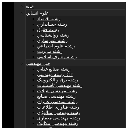
خانه
علوم انساني
رشته اقتصاد
رشته حسابداري
رشته حقوق
رشته روانشناسي
رشته شهرسازي
رشته علوم اجتماعي
رشته مديريت
رشته معارف اسلامی
فنی مهندسی
رشته صنايع غذايي
رشته مهندسي ICT
رشته برق و الکترونيک
رشته مهندسي تاسيسات
رشته مهندسی شیلات
رشته مهندسی صنایع
رشته مهندسی عمران
رشته فناوری اطلاعات
رشته مهندسي متالوژي
رشته مهندسی معماری
رشته مهندسی مکانیک