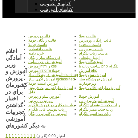
کتابهای عمومی
کتابهای آموزشی
قالب جوملا
قالب وردپرس
قالب رایگان وردپرس
قالب رایگان جوملا
هاست نامحدود
هاست جوملا
هاست وردپرس
هاست اقتصادی
اعلام
هاست ربات تلگرام
خرید دامنه
آمادگي
ایمیل تبلیغاتی
فروشگاه ساز رایگان
آموزشگاه جوملا
آموزش طراحی سایت
وزير
ساخت ربات با php تلگرام
آموزش html و css
آموزش و
آموزش php
آموزش rsform جوملا
آموزش سئو جوملا
آموزش فروشگاه ساز hikashop
پرورش
آموزش فروشگاه ساز
آموزش آگهی ساز djclassified
ویرچومارت
آموزش امنیت جوملا
کشورمان
آموزش طراحی قالب جوملا
آموزش طراحی سایت فروش
براي در
فایل
آموزش جوملا
آموزش سئو وردپرس
اختيار
آموزش امنیت وردپرس
آموزش وردپرس
گذاشتن
ربات دکمه شیشه ای تلگرام
ربات همکاری در فروش تلگرام
ربات جذب ممبر تلگرام
ربات پیوست فایل تلگرام
تجربيات
ربات ضد اسپم تلگرام
آموزش ووکامرس رایگان
آموزشي
به ديگر کشورهاي
امتیاز 0.00 (0 رای)
1
1
1
1
1
1
1
1
1
1