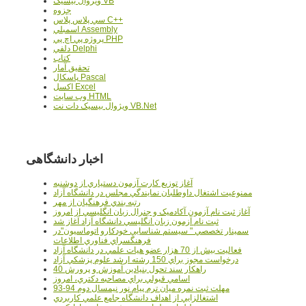
ويژوال بيسيک VB
جزوه
سي پلاس پلاس C++
اسمبلي Assembly
پروژه پي اچ پي PHP
دلفي Delphi
کتاب
تحقيق آمار
پاسکال Pascal
اکسل Excel
وب سايت HTML
ويژوال بيسيک دات نت VB.Net
اخبار دانشگاهی
آغاز توزيع کارت آزمون دستياري از دوشنبه
ممنوعيت اشتغال داوطلبان نمايندگي مجلس در دانشگاه آزاد
رتبه بندي فرهنگيان از مهر
آغاز ثبت نام آزمون آکادميک و جنرال زبان انگليسي از امروز
ثبت نام آزمون زبان انگليسي دانشگاه آزاد آغاز شد
سمينار تخصصي " سيستم شناسايي خودکارو اتوماسيون"در
فرهنگسراي فناوري اطلاعات
فعاليت بيش از 70 هزار عضو هيات علمي در دانشگاه آزاد
درخواست مجوز براي 150 رشته ارشد علوم پزشکي آزاد
40 راهکار سند تحول بنيادين آموزش و پرورش
اسامي قبولي براي مصاحبه دکتري، امروز
مهلت ثبت نمره میان ترم پیام نور نیمسال دوم 94-93
اشتغالزايي از اهداف دانشگاه جامع علمي کاربردي