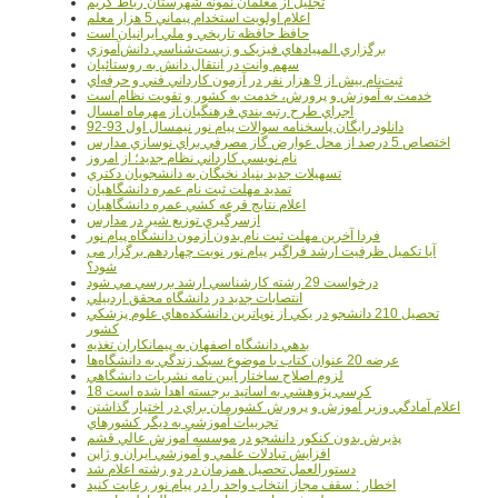
تجليل از معلمان نمونه شهرستان رباط کريم
اعلام اولويت استخدام پيماني 5 هزار معلم
حافظ حافظه تاريخي و ملي ايرانيان است
برگزاري المپيادهاي فيزيک و زيست‌شناسي دانش‌آموزي
سهم وانت در انتقال دانش به روستائيان
ثبت‌نام بيش از 9 هزار نفر در آزمون کارداني فني و حرفه‌اي
خدمت به آموزش و پرورش، خدمت به کشور و تقويت نظام است
اجراي طرح رتبه بندي فرهنگيان از مهرماه امسال
دانلود رایگان پاسخنامه سوالات پیام نور نیمسال اول 93-92
اختصاص 5 درصد از محل عوارض گاز مصرفي براي نوسازي مدارس
نام نويسي کارداني نظام جديد؛ از امروز
تسهيلات جديد بنياد نخبگان به دانشجويان دکتري
تمديد مهلت ثبت نام عمره دانشگاهيان
اعلام نتايج قرعه کشي عمره دانشگاهيان
ازسرگيري توزيع شير در مدارس
فردا آخرین مهلت ثبت نام بدون آزمون دانشگاه پیام نور
آیا تکمیل ظرفیت ارشد فراگیر پیام نور نوبت چهاردهم برگزار می
شود؟
درخواست 29 رشته کارشناسي ارشد بررسي مي شود
انتصابات جديد در دانشگاه محقق اردبيلي
تحصيل 210 دانشجو در يکي از نوپاترين دانشکده‌هاي علوم پزشکي
کشور
بدهي دانشگاه اصفهان به پيمانکاران تغذيه
عرضه 20 عنوان کتاب با موضوع سبک زندگي به دانشگاه‌ها
لزوم اصلاح ساختار آيين نامه نشريات دانشگاهي
18 کرسي پژوهشي به اساتيد برجسته اهدا شده است
اعلام آمادگي وزير آموزش و پرورش کشورمان براي در اختيار گذاشتن
تجربيات آموزشي به ديگر کشورهاي
پذيرش بدون کنکور دانشجو در موسسه آموزش عالي قشم
افزايش تبادلات علمي و آموزشي ايران و ژاپن
دستورالعمل تحصیل همزمان در دو رشته اعلام شد
اخطار : سقف مجاز انتخاب واحد را در پیام نور رعایت کنید