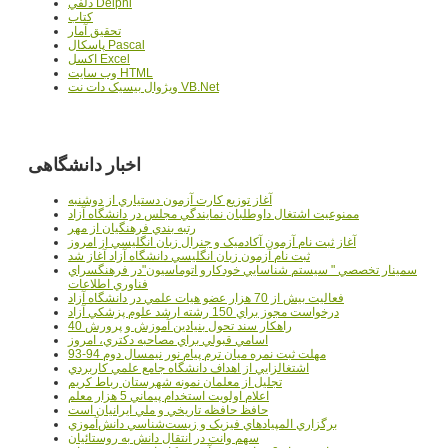
دلفي Delphi
کتاب
تحقيق آمار
پاسکال Pascal
اکسل Excel
وب سايت HTML
ويژوال بيسيک دات نت VB.Net
اخبار دانشگاهی
آغاز توزيع کارت آزمون دستياري از دوشنبه
ممنوعيت اشتغال داوطلبان نمايندگي مجلس در دانشگاه آزاد
رتبه بندي فرهنگيان از مهر
آغاز ثبت نام آزمون آکادميک و جنرال زبان انگليسي از امروز
ثبت نام آزمون زبان انگليسي دانشگاه آزاد آغاز شد
سمينار تخصصي " سيستم شناسايي خودکارو اتوماسيون"در فرهنگسراي
فناوري اطلاعات
فعاليت بيش از 70 هزار عضو هيات علمي در دانشگاه آزاد
درخواست مجوز براي 150 رشته ارشد علوم پزشکي آزاد
40 راهکار سند تحول بنيادين آموزش و پرورش
اسامي قبولي براي مصاحبه دکتري، امروز
مهلت ثبت نمره میان ترم پیام نور نیمسال دوم 94-93
اشتغالزايي از اهداف دانشگاه جامع علمي کاربردي
تجليل از معلمان نمونه شهرستان رباط کريم
اعلام اولويت استخدام پيماني 5 هزار معلم
حافظ حافظه تاريخي و ملي ايرانيان است
برگزاري المپيادهاي فيزيک و زيست‌شناسي دانش‌آموزي
سهم وانت در انتقال دانش به روستائيان