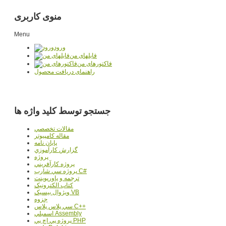
منوی کاربری
Menu
ورود
فایلهای من
فاکتورهای من
راهنمای دریافت محصول
جستجو توسط کلید واژه ها
مقالات تخصصي
مقاله کامپیوتر
پایان نامه
گزارش کارآموزي
پروژه
پروژه کارآفريني
پروژه سي شارپ C#
ترجمه و پاورپوينت
کتاب الکترونيک
ويژوال بيسيک VB
جزوه
سي پلاس پلاس C++
اسمبلي Assembly
پروژه پي اچ پي PHP