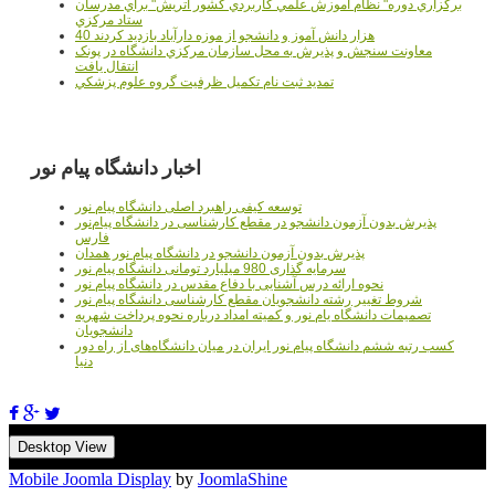
برگزاري دوره" نظام آموزش علمي كاربردي كشور اتريش" براي مدرسان
ستاد مرکزي
40 هزار دانش آموز و دانشجو از موزه دارآباد بازديد کردند
معاونت سنجش و پذيرش به محل سازمان مرکزي دانشگاه در پونک
انتقال يافت
تمديد ثبت نام تکميل ظرفيت گروه علوم پزشکي
اخبار دانشگاه پیام نور
توسعه کیفی راهبرد اصلی دانشگاه پیام نور
پذیرش بدون آزمون دانشجو در مقطع کارشناسی در دانشگاه پیام‌نور
فارس
پذیرش بدون آزمون دانشجو در دانشگاه پیام نور همدان
سرمایه گذاری 980 میلیارد تومانی دانشگاه پیام نور
نحوه ارائه درس آشنایی با دفاع مقدس در دانشگاه پیام نور
شروط تغییر رشته دانشجویان مقطع کارشناسی دانشگاه پیام نور
تصمیمات دانشگاه یام نور و کمیته امداد درباره نحوه پرداخت شهریه
دانشجویان
کسب رتبه ششم دانشگاه پیام نور ایران در میان دانشگاه‌های از راه دور
دنیا
Desktop View
Mobile Joomla Display
by
JoomlaShine