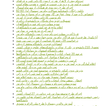
ثبت‌نام بيش از 9 هزار نفر در آزمون کارداني فني و حرفه‌اي
خدمت به آموزش و پرورش، خدمت به کشور و تقويت نظام است
اجراي طرح رتبه بندي فرهنگيان از مهرماه امسال
دانلود رایگان پاسخنامه سوالات پیام نور نیمسال اول 93-92
اختصاص 5 درصد از محل عوارض گاز مصرفي براي نوسازي مدارس
نام نويسي کارداني نظام جديد؛ از امروز
تسهيلات جديد بنياد نخبگان به دانشجويان دکتري
تمديد مهلت ثبت نام عمره دانشگاهيان
اعلام نتايج قرعه کشي عمره دانشگاهيان
ازسرگيري توزيع شير در مدارس
فردا آخرین مهلت ثبت نام بدون آزمون دانشگاه پیام نور
آیا تکمیل ظرفیت ارشد فراگیر پیام نور نوبت چهاردهم برگزار می شود؟
درخواست 29 رشته کارشناسي ارشد بررسي مي شود
انتصابات جديد در دانشگاه محقق اردبيلي
تحصيل 210 دانشجو در يکي از نوپاترين دانشکده‌هاي علوم پزشکي کشور
بدهي دانشگاه اصفهان به پيمانکاران تغذيه
عرضه 20 عنوان کتاب با موضوع سبک زندگي به دانشگاه‌ها
لزوم اصلاح ساختار آيين نامه نشريات دانشگاهي
18 کرسي پژوهشي به اساتيد برجسته اهدا شده است
اعلام آمادگي وزير آموزش و پرورش کشورمان براي در اختيار گذاشتن
تجربيات آموزشي به ديگر کشورهاي
پذيرش بدون کنکور دانشجو در موسسه آموزش عالي قشم
افزايش تبادلات علمي و آموزشي ايران و ژاپن
دستورالعمل تحصیل همزمان در دو رشته اعلام شد
اخطار : سقف مجاز انتخاب واحد را در پیام نور رعایت کنید
تمدید مهلت ثبت نام و مهمان در نیمسال اول پیام نور
دانشجويان روزانه دوره هاي دكتري تخصصي دانشگاه هاي دولتي وام مي
گيرند
اجراي طرح توسعه مدارس غير دولتي در 27 استان کشور
رئيس جمعيت توسعه علمي ايران خواستار افزايش اعضاي هيات علمي در
دانشگاهها
آموزش والدين بيسواد با طرح ملي الزام و تشويق