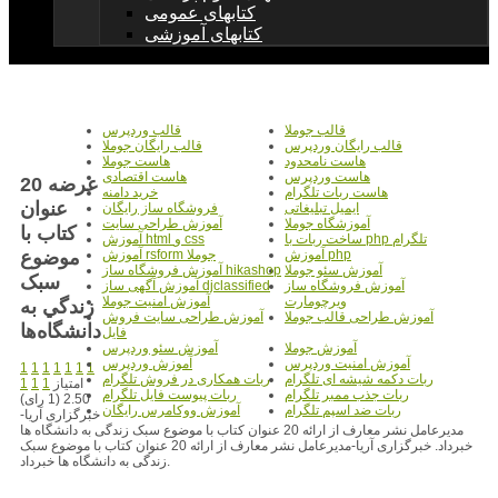
کتابهای عمومی
کتابهای آموزشی
قالب جوملا
قالب وردپرس
قالب رایگان وردپرس
قالب رایگان جوملا
هاست نامحدود
هاست جوملا
هاست وردپرس
هاست اقتصادی
عرضه 20
هاست ربات تلگرام
خرید دامنه
عنوان
ایمیل تبلیغاتی
فروشگاه ساز رایگان
آموزشگاه جوملا
آموزش طراحی سایت
کتاب با
ساخت ربات با php تلگرام
آموزش html و css
موضوع
آموزش php
آموزش rsform جوملا
آموزش سئو جوملا
آموزش فروشگاه ساز hikashop
سبک
آموزش فروشگاه ساز
آموزش آگهی ساز djclassified
ویرچومارت
آموزش امنیت جوملا
زندگي به
آموزش طراحی قالب جوملا
آموزش طراحی سایت فروش
دانشگاه‌ها
فایل
آموزش جوملا
آموزش سئو وردپرس
آموزش امنیت وردپرس
آموزش وردپرس
1
1
1
1
1
1
1
ربات دکمه شیشه ای تلگرام
ربات همکاری در فروش تلگرام
امتیاز
1
1
1
ربات جذب ممبر تلگرام
ربات پیوست فایل تلگرام
2.50 (1 رای)
ربات ضد اسپم تلگرام
آموزش ووکامرس رایگان
خبرگزاری آریا-
مدیرعامل نشر معارف از ارائه 20 عنوان کتاب با موضوع سبک زندگی به دانشگاه ها
خبرداد. خبرگزاری آریا-مدیرعامل نشر معارف از ارائه 20 عنوان کتاب با موضوع سبک
زندگی به دانشگاه ها خبرداد.