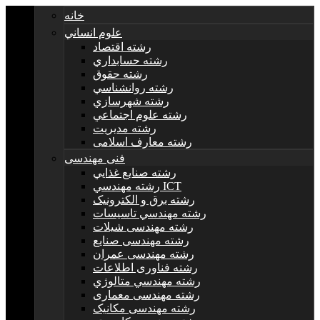
خانه
علوم انساني
رشته اقتصاد
رشته حسابداري
رشته حقوق
رشته روانشناسي
رشته شهرسازي
رشته علوم اجتماعي
رشته مديريت
رشته معارف اسلامی
فنی مهندسی
رشته صنايع غذايي
رشته مهندسي ICT
رشته برق و الکترونيک
رشته مهندسي تاسيسات
رشته مهندسی شیلات
رشته مهندسی صنایع
رشته مهندسی عمران
رشته فناوری اطلاعات
رشته مهندسي متالوژي
رشته مهندسی معماری
رشته مهندسی مکانیک