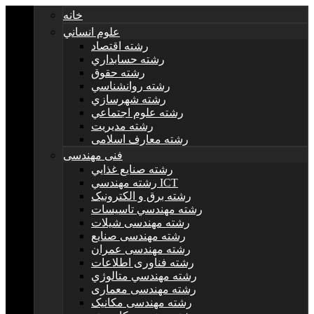
خانه
علوم انساني
رشته اقتصاد
رشته حسابداري
رشته حقوق
رشته روانشناسي
رشته شهرسازي
رشته علوم اجتماعي
رشته مديريت
رشته معارف اسلامی
فنی مهندسی
رشته صنايع غذايي
رشته مهندسي ICT
رشته برق و الکترونيک
رشته مهندسي تاسيسات
رشته مهندسی شیلات
رشته مهندسی صنایع
رشته مهندسی عمران
رشته فناوری اطلاعات
رشته مهندسي متالوژي
رشته مهندسی معماری
رشته مهندسی مکانیک