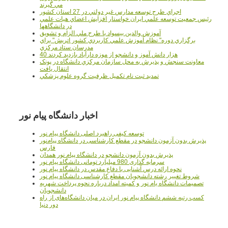
مي گيرند
اجراي طرح توسعه مدارس غير دولتي در 27 استان کشور
رئيس جمعيت توسعه علمي ايران خواستار افزايش اعضاي هيات علمي
در دانشگاهها
آموزش والدين بيسواد با طرح ملي الزام و تشويق
برگزاري دوره" نظام آموزش علمي كاربردي كشور اتريش" براي
مدرسان ستاد مرکزي
40 هزار دانش آموز و دانشجو از موزه دارآباد بازديد کردند
معاونت سنجش و پذيرش به محل سازمان مرکزي دانشگاه در پونک
انتقال يافت
تمديد ثبت نام تکميل ظرفيت گروه علوم پزشکي
اخبار دانشگاه پیام نور
توسعه کیفی راهبرد اصلی دانشگاه پیام نور
پذیرش بدون آزمون دانشجو در مقطع کارشناسی در دانشگاه پیام‌نور
فارس
پذیرش بدون آزمون دانشجو در دانشگاه پیام نور همدان
سرمایه گذاری 980 میلیارد تومانی دانشگاه پیام نور
نحوه ارائه درس آشنایی با دفاع مقدس در دانشگاه پیام نور
شروط تغییر رشته دانشجویان مقطع کارشناسی دانشگاه پیام نور
تصمیمات دانشگاه یام نور و کمیته امداد درباره نحوه پرداخت شهریه
دانشجویان
کسب رتبه ششم دانشگاه پیام نور ایران در میان دانشگاه‌های از راه
دور دنیا