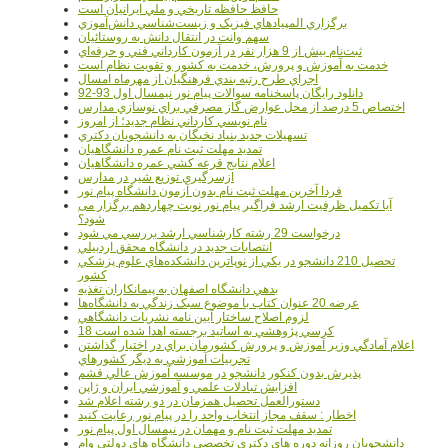
حافظ حافظه تاريخي و ملي ايرانيان است
برگزاري المپيادهاي فيزيک و زيست‌شناسي دانش‌آموزي
سهم وانت در انتقال دانش به روستائيان
ثبت‌نام بيش از 9 هزار نفر در آزمون کارداني فني و حرفه‌اي
خدمت به آموزش و پرورش، خدمت به کشور و تقويت نظام است
اجراي طرح رتبه بندي فرهنگيان از مهرماه امسال
دانلود رایگان پاسخنامه سوالات پیام نور نیمسال اول 93-92
اختصاص 5 درصد از محل عوارض گاز مصرفي براي نوسازي مدارس
نام نويسي کارداني نظام جديد؛ از امروز
تسهيلات جديد بنياد نخبگان به دانشجويان دکتري
تمديد مهلت ثبت نام عمره دانشگاهيان
اعلام نتايج قرعه کشي عمره دانشگاهيان
ازسرگيري توزيع شير در مدارس
فردا آخرین مهلت ثبت نام بدون آزمون دانشگاه پیام نور
آیا تکمیل ظرفیت ارشد فراگیر پیام نور نوبت چهاردهم برگزار می
شود؟
درخواست 29 رشته کارشناسي ارشد بررسي مي شود
انتصابات جديد در دانشگاه محقق اردبيلي
تحصيل 210 دانشجو در يکي از نوپاترين دانشکده‌هاي علوم پزشکي
کشور
بدهي دانشگاه اصفهان به پيمانکاران تغذيه
عرضه 20 عنوان کتاب با موضوع سبک زندگي به دانشگاه‌ها
لزوم اصلاح ساختار آيين نامه نشريات دانشگاهي
18 کرسي پژوهشي به اساتيد برجسته اهدا شده است
اعلام آمادگي وزير آموزش و پرورش کشورمان براي در اختيار گذاشتن
تجربيات آموزشي به ديگر کشورهاي
پذيرش بدون کنکور دانشجو در موسسه آموزش عالي قشم
افزايش تبادلات علمي و آموزشي ايران و ژاپن
دستورالعمل تحصیل همزمان در دو رشته اعلام شد
اخطار : سقف مجاز انتخاب واحد را در پیام نور رعایت کنید
تمدید مهلت ثبت نام و مهمان در نیمسال اول پیام نور
دانشجويان روزانه دوره هاي دكتري تخصصي دانشگاه هاي دولتي وام