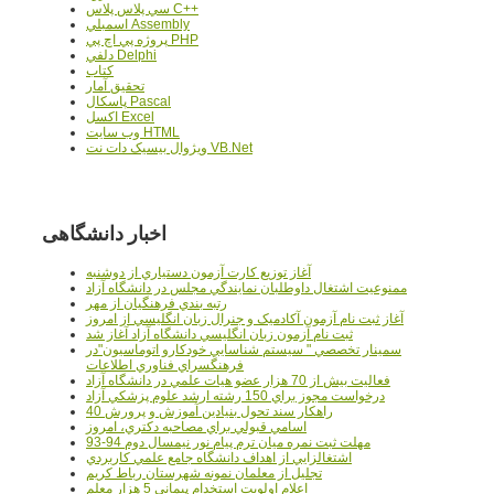
سي پلاس پلاس C++
اسمبلي Assembly
پروژه پي اچ پي PHP
دلفي Delphi
کتاب
تحقيق آمار
پاسکال Pascal
اکسل Excel
وب سايت HTML
ويژوال بيسيک دات نت VB.Net
اخبار دانشگاهی
آغاز توزيع کارت آزمون دستياري از دوشنبه
ممنوعيت اشتغال داوطلبان نمايندگي مجلس در دانشگاه آزاد
رتبه بندي فرهنگيان از مهر
آغاز ثبت نام آزمون آکادميک و جنرال زبان انگليسي از امروز
ثبت نام آزمون زبان انگليسي دانشگاه آزاد آغاز شد
سمينار تخصصي " سيستم شناسايي خودکارو اتوماسيون"در
فرهنگسراي فناوري اطلاعات
فعاليت بيش از 70 هزار عضو هيات علمي در دانشگاه آزاد
درخواست مجوز براي 150 رشته ارشد علوم پزشکي آزاد
40 راهکار سند تحول بنيادين آموزش و پرورش
اسامي قبولي براي مصاحبه دکتري، امروز
مهلت ثبت نمره میان ترم پیام نور نیمسال دوم 94-93
اشتغالزايي از اهداف دانشگاه جامع علمي کاربردي
تجليل از معلمان نمونه شهرستان رباط کريم
اعلام اولويت استخدام پيماني 5 هزار معلم