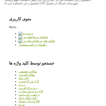
شهرستان اسدآباد از تحصیل 210 دانشجو در این دانشکده خبر داد.
منوی کاربری
Menu
ورود
فایلهای من
فاکتورهای من
راهنمای دریافت محصول
جستجو توسط کلید واژه ها
مقالات تخصصي
مقاله کامپیوتر
پایان نامه
گزارش کارآموزي
پروژه
پروژه کارآفريني
پروژه سي شارپ C#
ترجمه و پاورپوينت
کتاب الکترونيک
ويژوال بيسيک VB
جزوه