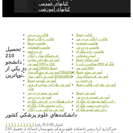
کتابهای عمومی
کتابهای آموزشی
قالب جوملا
قالب وردپرس
قالب رایگان وردپرس
قالب رایگان جوملا
هاست نامحدود
هاست جوملا
هاست وردپرس
هاست اقتصادی
تحصيل
هاست ربات تلگرام
خرید دامنه
210
ایمیل تبلیغاتی
فروشگاه ساز رایگان
آموزشگاه جوملا
آموزش طراحی سایت
دانشجو
ساخت ربات با php تلگرام
آموزش html و css
در يکي از
آموزش php
آموزش rsform جوملا
آموزش سئو جوملا
آموزش فروشگاه ساز hikashop
نوپاترين
آموزش فروشگاه ساز
آموزش آگهی ساز djclassified
ویرچومارت
آموزش امنیت جوملا
آموزش طراحی قالب جوملا
آموزش طراحی سایت فروش
فایل
آموزش جوملا
آموزش سئو وردپرس
آموزش امنیت وردپرس
آموزش وردپرس
ربات دکمه شیشه ای تلگرام
ربات همکاری در فروش تلگرام
ربات جذب ممبر تلگرام
ربات پیوست فایل تلگرام
ربات ضد اسپم تلگرام
آموزش ووکامرس رایگان
دانشکده‌هاي علوم پزشکي کشور
امتیاز 0.00 (0 رای)
1
1
1
1
1
1
1
1
1
1
خبرگزاری آریا-رئیس دانشکده علوم پزشکی شهرستان اسدآباد از تحصیل 210
دانشجو در این دانشکده خبر داد. خبرگزاری آریا-رئیس دانشکده علوم پزشکی