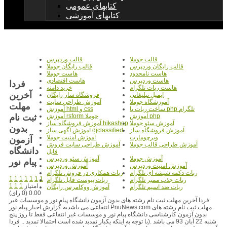
کتابهای عمومی
کتابهای آموزشی
قالب جوملا
قالب وردپرس
قالب رایگان وردپرس
قالب رایگان جوملا
هاست نامحدود
هاست جوملا
هاست وردپرس
هاست اقتصادی
فردا
هاست ربات تلگرام
خرید دامنه
آخرین
ایمیل تبلیغاتی
فروشگاه ساز رایگان
آموزشگاه جوملا
آموزش طراحی سایت
مهلت
ساخت ربات با php تلگرام
آموزش html و css
ثبت نام
آموزش php
آموزش rsform جوملا
آموزش سئو جوملا
آموزش فروشگاه ساز hikashop
بدون
آموزش فروشگاه ساز
آموزش آگهی ساز djclassified
ویرچومارت
آموزش امنیت جوملا
آزمون
آموزش طراحی قالب جوملا
آموزش طراحی سایت فروش
دانشگاه
فایل
آموزش جوملا
آموزش سئو وردپرس
پیام نور
آموزش امنیت وردپرس
آموزش وردپرس
ربات دکمه شیشه ای تلگرام
ربات همکاری در فروش تلگرام
1
1
1
1
1
1
1
ربات جذب ممبر تلگرام
ربات پیوست فایل تلگرام
امتیاز
1
1
1
ربات ضد اسپم تلگرام
آموزش ووکامرس رایگان
0.00 (0 رای)
فردا آخرین مهلت ثبت نام رشته های بدون آزمون دانشگاه پیام نور و موسسات غیر
انتفاعی می باشدبه گزارش اخبار پیام نور PnuNews.com مهلت ثبت نام رشته های
بدون آزمون کارشناسی دانشگاه پیام نور و موسسات غیر انتفاعی فقط تا روز پنج
شنبه 22 آبان 93 می باشد .(با توجه به اینکه یکبار تمدید شده است احتمالا تمدید .. فردا