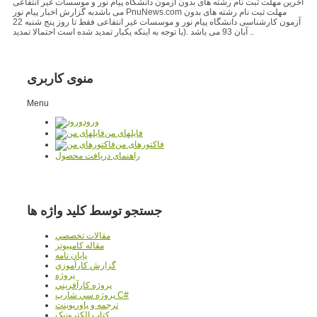
آخرین مهلت ثبت نام رشته های بدون آزمون دانشگاه پیام نور و موسسات غیر انتفاعی
می باشدبه گزارش اخبار پیام نور PnuNews.com مهلت ثبت نام رشته های بدون
آزمون کارشناسی دانشگاه پیام نور و موسسات غیر انتفاعی فقط تا روز پنج شنبه 22
آبان 93 می باشد .(با توجه به اینکه یکبار تمدید شده است احتمالا تمدید ..
منوی کاربری
Menu
ورود
فایلهای من
فاکتورهای من
راهنمای دریافت محصول
جستجو توسط کلید واژه ها
مقالات تخصصي
مقاله کامپیوتر
پایان نامه
گزارش کارآموزي
پروژه
پروژه کارآفريني
پروژه سي شارپ C#
ترجمه و پاورپوينت
کتاب الکترونيک