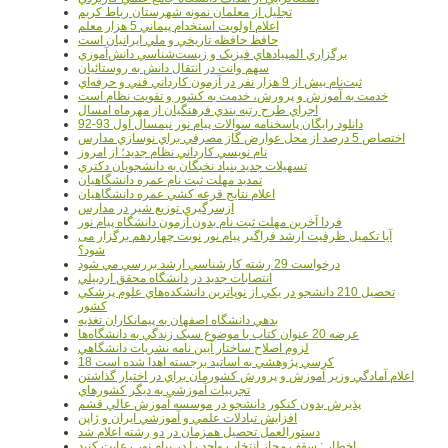
تجليل از معلمان نمونه شهرستان رباط کريم
اعلام اولويت استخدام پيماني 5 هزار معلم
حافظ حافظه تاريخي و ملي ايرانيان است
برگزاري المپيادهاي فيزيک و زيست‌شناسي دانش‌آموزي
سهم وانت در انتقال دانش به روستائيان
ثبت‌نام بيش از 9 هزار نفر در آزمون کارداني فني و حرفه‌اي
خدمت به آموزش و پرورش، خدمت به کشور و تقويت نظام است
اجراي طرح رتبه بندي فرهنگيان از مهرماه امسال
دانلود رایگان پاسخنامه سوالات پیام نور نیمسال اول 93-92
اختصاص 5 درصد از محل عوارض گاز مصرفي براي نوسازي مدارس
نام نويسي کارداني نظام جديد؛ از امروز
تسهيلات جديد بنياد نخبگان به دانشجويان دکتري
تمديد مهلت ثبت نام عمره دانشگاهيان
اعلام نتايج قرعه کشي عمره دانشگاهيان
ازسرگيري توزيع شير در مدارس
فردا آخرین مهلت ثبت نام بدون آزمون دانشگاه پیام نور
آیا تکمیل ظرفیت ارشد فراگیر پیام نور نوبت چهاردهم برگزار می
شود؟
درخواست 29 رشته کارشناسي ارشد بررسي مي شود
انتصابات جديد در دانشگاه محقق اردبيلي
تحصيل 210 دانشجو در يکي از نوپاترين دانشکده‌هاي علوم پزشکي
کشور
بدهي دانشگاه اصفهان به پيمانکاران تغذيه
عرضه 20 عنوان کتاب با موضوع سبک زندگي به دانشگاه‌ها
لزوم اصلاح ساختار آيين نامه نشريات دانشگاهي
18 کرسي پژوهشي به اساتيد برجسته اهدا شده است
اعلام آمادگي وزير آموزش و پرورش کشورمان براي در اختيار گذاشتن
تجربيات آموزشي به ديگر کشورهاي
پذيرش بدون کنکور دانشجو در موسسه آموزش عالي قشم
افزايش تبادلات علمي و آموزشي ايران و ژاپن
دستورالعمل تحصیل همزمان در دو رشته اعلام شد
اخطار : سقف مجاز انتخاب واحد را در پیام نور رعایت کنید