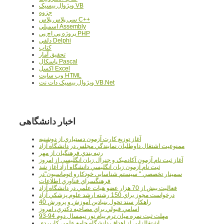
ويژوال بيسيک VB
جزوه
سي پلاس پلاس C++
اسمبلي Assembly
پروژه پي اچ پي PHP
دلفي Delphi
کتاب
تحقيق آمار
پاسکال Pascal
اکسل Excel
وب سايت HTML
ويژوال بيسيک دات نت VB.Net
اخبار دانشگاهی
آغاز توزيع کارت آزمون دستياري از دوشنبه
ممنوعيت اشتغال داوطلبان نمايندگي مجلس در دانشگاه آزاد
رتبه بندي فرهنگيان از مهر
آغاز ثبت نام آزمون آکادميک و جنرال زبان انگليسي از امروز
ثبت نام آزمون زبان انگليسي دانشگاه آزاد آغاز شد
سمينار تخصصي " سيستم شناسايي خودکارو اتوماسيون"در
فرهنگسراي فناوري اطلاعات
فعاليت بيش از 70 هزار عضو هيات علمي در دانشگاه آزاد
درخواست مجوز براي 150 رشته ارشد علوم پزشکي آزاد
40 راهکار سند تحول بنيادين آموزش و پرورش
اسامي قبولي براي مصاحبه دکتري، امروز
مهلت ثبت نمره میان ترم پیام نور نیمسال دوم 94-93
اشتغالزايي از اهداف دانشگاه جامع علمي کاربردي