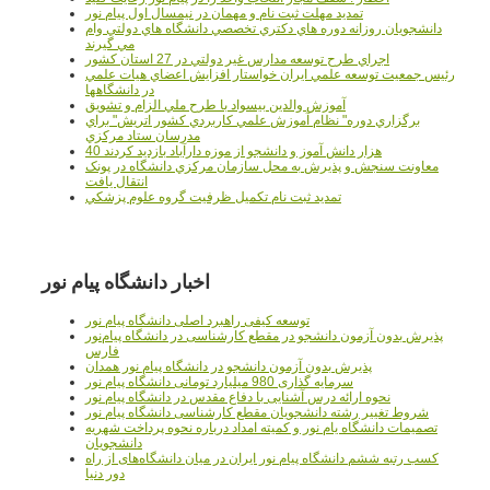
تمدید مهلت ثبت نام و مهمان در نیمسال اول پیام نور
دانشجويان روزانه دوره هاي دكتري تخصصي دانشگاه هاي دولتي وام
مي گيرند
اجراي طرح توسعه مدارس غير دولتي در 27 استان کشور
رئيس جمعيت توسعه علمي ايران خواستار افزايش اعضاي هيات علمي
در دانشگاهها
آموزش والدين بيسواد با طرح ملي الزام و تشويق
برگزاري دوره" نظام آموزش علمي كاربردي كشور اتريش" براي
مدرسان ستاد مرکزي
40 هزار دانش آموز و دانشجو از موزه دارآباد بازديد کردند
معاونت سنجش و پذيرش به محل سازمان مرکزي دانشگاه در پونک
انتقال يافت
تمديد ثبت نام تکميل ظرفيت گروه علوم پزشکي
اخبار دانشگاه پیام نور
توسعه کیفی راهبرد اصلی دانشگاه پیام نور
پذیرش بدون آزمون دانشجو در مقطع کارشناسی در دانشگاه پیام‌نور
فارس
پذیرش بدون آزمون دانشجو در دانشگاه پیام نور همدان
سرمایه گذاری 980 میلیارد تومانی دانشگاه پیام نور
نحوه ارائه درس آشنایی با دفاع مقدس در دانشگاه پیام نور
شروط تغییر رشته دانشجویان مقطع کارشناسی دانشگاه پیام نور
تصمیمات دانشگاه یام نور و کمیته امداد درباره نحوه پرداخت شهریه
دانشجویان
کسب رتبه ششم دانشگاه پیام نور ایران در میان دانشگاه‌های از راه
دور دنیا