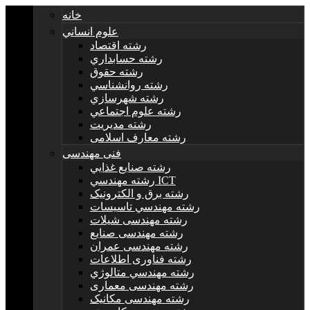
خانه
علوم انساني
رشته اقتصاد
رشته حسابداري
رشته حقوق
رشته روانشناسي
رشته شهرسازي
رشته علوم اجتماعي
رشته مديريت
رشته معارف اسلامی
فنی مهندسی
رشته صنايع غذايي
رشته مهندسي ICT
رشته برق و الکترونيک
رشته مهندسي تاسيسات
رشته مهندسی شیلات
رشته مهندسی صنایع
رشته مهندسی عمران
رشته فناوری اطلاعات
رشته مهندسي متالوژي
رشته مهندسی معماری
رشته مهندسی مکانیک