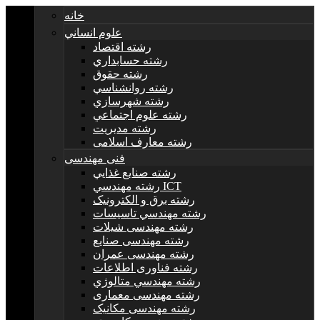
خانه
علوم انساني
رشته اقتصاد
رشته حسابداري
رشته حقوق
رشته روانشناسي
رشته شهرسازي
رشته علوم اجتماعي
رشته مديريت
رشته معارف اسلامی
فنی مهندسی
رشته صنايع غذايي
رشته مهندسي ICT
رشته برق و الکترونيک
رشته مهندسي تاسيسات
رشته مهندسی شیلات
رشته مهندسی صنایع
رشته مهندسی عمران
رشته فناوری اطلاعات
رشته مهندسي متالوژي
رشته مهندسی معماری
رشته مهندسی مکانیک