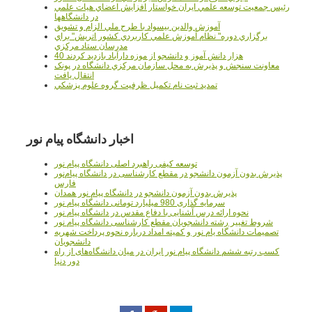
رئيس جمعيت توسعه علمي ايران خواستار افزايش اعضاي هيات علمي
در دانشگاهها
آموزش والدين بيسواد با طرح ملي الزام و تشويق
برگزاري دوره" نظام آموزش علمي كاربردي كشور اتريش" براي
مدرسان ستاد مرکزي
40 هزار دانش آموز و دانشجو از موزه دارآباد بازديد کردند
معاونت سنجش و پذيرش به محل سازمان مرکزي دانشگاه در پونک
انتقال يافت
تمديد ثبت نام تکميل ظرفيت گروه علوم پزشکي
اخبار دانشگاه پیام نور
توسعه کیفی راهبرد اصلی دانشگاه پیام نور
پذیرش بدون آزمون دانشجو در مقطع کارشناسی در دانشگاه پیام‌نور
فارس
پذیرش بدون آزمون دانشجو در دانشگاه پیام نور همدان
سرمایه گذاری 980 میلیارد تومانی دانشگاه پیام نور
نحوه ارائه درس آشنایی با دفاع مقدس در دانشگاه پیام نور
شروط تغییر رشته دانشجویان مقطع کارشناسی دانشگاه پیام نور
تصمیمات دانشگاه یام نور و کمیته امداد درباره نحوه پرداخت شهریه
دانشجویان
کسب رتبه ششم دانشگاه پیام نور ایران در میان دانشگاه‌های از راه
دور دنیا