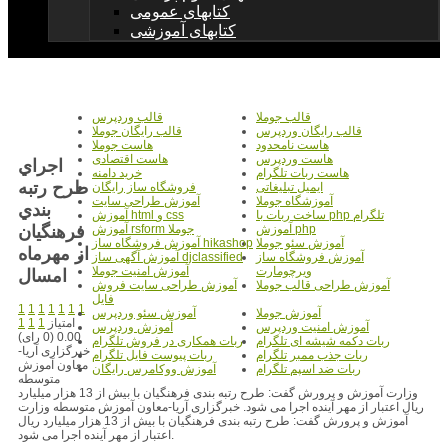
کتابهای عمومی
کتابهای آموزشی
قالب جوملا
قالب وردپرس
قالب رایگان وردپرس
قالب رایگان جوملا
هاست نامحدود
هاست جوملا
هاست وردپرس
هاست اقتصادی
اجراي
هاست ربات تلگرام
خرید دامنه
طرح رتبه
ایمیل تبلیغاتی
فروشگاه ساز رایگان
آموزشگاه جوملا
آموزش طراحی سایت
بندي
ساخت ربات با php تلگرام
آموزش html و css
فرهنگيان
آموزش php
آموزش rsform جوملا
آموزش سئو جوملا
آموزش فروشگاه ساز hikashop
از مهرماه
آموزش فروشگاه ساز
آموزش آگهی ساز djclassified
ویرچومارت
آموزش امنیت جوملا
امسال
آموزش طراحی قالب جوملا
آموزش طراحی سایت فروش
فایل
1
1
1
1
1
1
1
آموزش جوملا
آموزش سئو وردپرس
امتیاز
1
1
1
آموزش امنیت وردپرس
آموزش وردپرس
0.00 (0 رای)
ربات دکمه شیشه ای تلگرام
ربات همکاری در فروش تلگرام
خبرگزاری آریا-
ربات جذب ممبر تلگرام
ربات پیوست فایل تلگرام
معاون آموزش
ربات ضد اسپم تلگرام
آموزش ووکامرس رایگان
متوسطه
وزارت آموزش و پرورش گفت: طرح رتبه بندی فرهنگیان با بیش از 13 هزار میلیارد
ریال اعتبار از مهر آینده اجرا می شود. خبرگزاری آریا-معاون آموزش متوسطه وزارت
آموزش و پرورش گفت: طرح رتبه بندی فرهنگیان با بیش از 13 هزار میلیارد ریال
اعتبار از مهر آینده اجرا می شود.