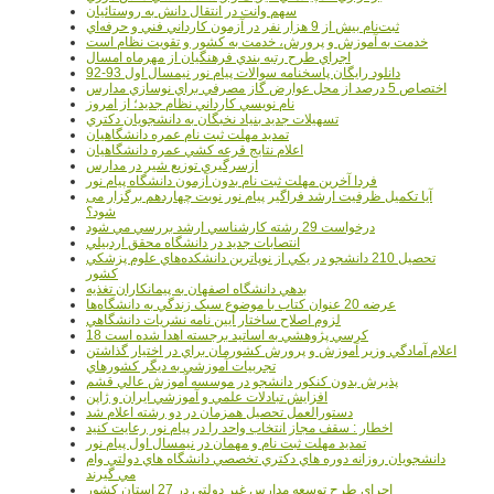
سهم وانت در انتقال دانش به روستائيان
ثبت‌نام بيش از 9 هزار نفر در آزمون کارداني فني و حرفه‌اي
خدمت به آموزش و پرورش، خدمت به کشور و تقويت نظام است
اجراي طرح رتبه بندي فرهنگيان از مهرماه امسال
دانلود رایگان پاسخنامه سوالات پیام نور نیمسال اول 93-92
اختصاص 5 درصد از محل عوارض گاز مصرفي براي نوسازي مدارس
نام نويسي کارداني نظام جديد؛ از امروز
تسهيلات جديد بنياد نخبگان به دانشجويان دکتري
تمديد مهلت ثبت نام عمره دانشگاهيان
اعلام نتايج قرعه کشي عمره دانشگاهيان
ازسرگيري توزيع شير در مدارس
فردا آخرین مهلت ثبت نام بدون آزمون دانشگاه پیام نور
آیا تکمیل ظرفیت ارشد فراگیر پیام نور نوبت چهاردهم برگزار می
شود؟
درخواست 29 رشته کارشناسي ارشد بررسي مي شود
انتصابات جديد در دانشگاه محقق اردبيلي
تحصيل 210 دانشجو در يکي از نوپاترين دانشکده‌هاي علوم پزشکي
کشور
بدهي دانشگاه اصفهان به پيمانکاران تغذيه
عرضه 20 عنوان کتاب با موضوع سبک زندگي به دانشگاه‌ها
لزوم اصلاح ساختار آيين نامه نشريات دانشگاهي
18 کرسي پژوهشي به اساتيد برجسته اهدا شده است
اعلام آمادگي وزير آموزش و پرورش کشورمان براي در اختيار گذاشتن
تجربيات آموزشي به ديگر کشورهاي
پذيرش بدون کنکور دانشجو در موسسه آموزش عالي قشم
افزايش تبادلات علمي و آموزشي ايران و ژاپن
دستورالعمل تحصیل همزمان در دو رشته اعلام شد
اخطار : سقف مجاز انتخاب واحد را در پیام نور رعایت کنید
تمدید مهلت ثبت نام و مهمان در نیمسال اول پیام نور
دانشجويان روزانه دوره هاي دكتري تخصصي دانشگاه هاي دولتي وام
مي گيرند
اجراي طرح توسعه مدارس غير دولتي در 27 استان کشور