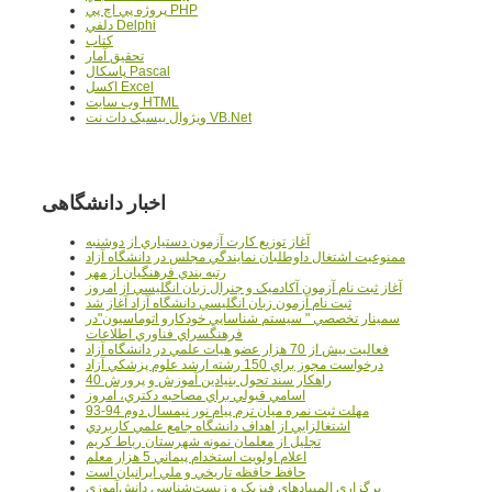
پروژه پي اچ پي PHP
دلفي Delphi
کتاب
تحقيق آمار
پاسکال Pascal
اکسل Excel
وب سايت HTML
ويژوال بيسيک دات نت VB.Net
اخبار دانشگاهی
آغاز توزيع کارت آزمون دستياري از دوشنبه
ممنوعيت اشتغال داوطلبان نمايندگي مجلس در دانشگاه آزاد
رتبه بندي فرهنگيان از مهر
آغاز ثبت نام آزمون آکادميک و جنرال زبان انگليسي از امروز
ثبت نام آزمون زبان انگليسي دانشگاه آزاد آغاز شد
سمينار تخصصي " سيستم شناسايي خودکارو اتوماسيون"در
فرهنگسراي فناوري اطلاعات
فعاليت بيش از 70 هزار عضو هيات علمي در دانشگاه آزاد
درخواست مجوز براي 150 رشته ارشد علوم پزشکي آزاد
40 راهکار سند تحول بنيادين آموزش و پرورش
اسامي قبولي براي مصاحبه دکتري، امروز
مهلت ثبت نمره میان ترم پیام نور نیمسال دوم 94-93
اشتغالزايي از اهداف دانشگاه جامع علمي کاربردي
تجليل از معلمان نمونه شهرستان رباط کريم
اعلام اولويت استخدام پيماني 5 هزار معلم
حافظ حافظه تاريخي و ملي ايرانيان است
برگزاري المپيادهاي فيزيک و زيست‌شناسي دانش‌آموزي