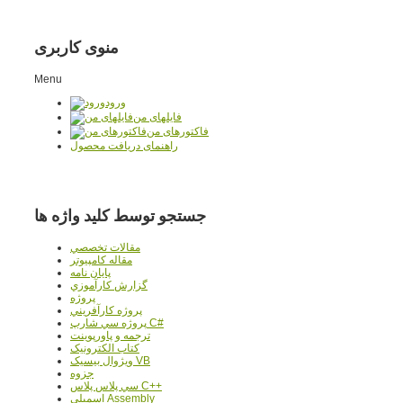
منوی کاربری
Menu
ورود
فایلهای من
فاکتورهای من
راهنمای دریافت محصول
جستجو توسط کلید واژه ها
مقالات تخصصي
مقاله کامپیوتر
پایان نامه
گزارش کارآموزي
پروژه
پروژه کارآفريني
پروژه سي شارپ C#
ترجمه و پاورپوينت
کتاب الکترونيک
ويژوال بيسيک VB
جزوه
سي پلاس پلاس C++
اسمبلي Assembly