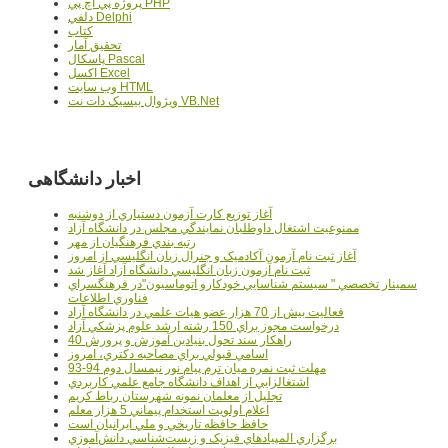
پروژه پي اچ پي PHP
دلفي Delphi
کتاب
تحقيق آمار
پاسکال Pascal
اکسل Excel
وب سايت HTML
ويژوال بيسيک دات نت VB.Net
اخبار دانشگاهی
آغاز توزيع کارت آزمون دستياري از دوشنبه
ممنوعيت اشتغال داوطلبان نمايندگي مجلس در دانشگاه آزاد
رتبه بندي فرهنگيان از مهر
آغاز ثبت نام آزمون آکادميک و جنرال زبان انگليسي از امروز
ثبت نام آزمون زبان انگليسي دانشگاه آزاد آغاز شد
سمينار تخصصي " سيستم شناسايي خودکارو اتوماسيون"در فرهنگسراي
فناوري اطلاعات
فعاليت بيش از 70 هزار عضو هيات علمي در دانشگاه آزاد
درخواست مجوز براي 150 رشته ارشد علوم پزشکي آزاد
40 راهکار سند تحول بنيادين آموزش و پرورش
اسامي قبولي براي مصاحبه دکتري، امروز
مهلت ثبت نمره میان ترم پیام نور نیمسال دوم 94-93
اشتغالزايي از اهداف دانشگاه جامع علمي کاربردي
تجليل از معلمان نمونه شهرستان رباط کريم
اعلام اولويت استخدام پيماني 5 هزار معلم
حافظ حافظه تاريخي و ملي ايرانيان است
برگزاري المپيادهاي فيزيک و زيست‌شناسي دانش‌آموزي