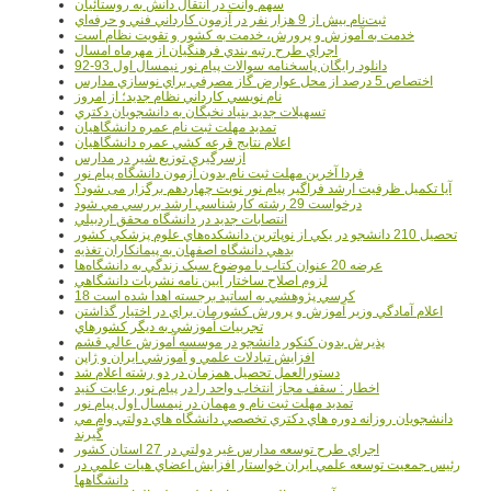
سهم وانت در انتقال دانش به روستائيان
ثبت‌نام بيش از 9 هزار نفر در آزمون کارداني فني و حرفه‌اي
خدمت به آموزش و پرورش، خدمت به کشور و تقويت نظام است
اجراي طرح رتبه بندي فرهنگيان از مهرماه امسال
دانلود رایگان پاسخنامه سوالات پیام نور نیمسال اول 93-92
اختصاص 5 درصد از محل عوارض گاز مصرفي براي نوسازي مدارس
نام نويسي کارداني نظام جديد؛ از امروز
تسهيلات جديد بنياد نخبگان به دانشجويان دکتري
تمديد مهلت ثبت نام عمره دانشگاهيان
اعلام نتايج قرعه کشي عمره دانشگاهيان
ازسرگيري توزيع شير در مدارس
فردا آخرین مهلت ثبت نام بدون آزمون دانشگاه پیام نور
آیا تکمیل ظرفیت ارشد فراگیر پیام نور نوبت چهاردهم برگزار می شود؟
درخواست 29 رشته کارشناسي ارشد بررسي مي شود
انتصابات جديد در دانشگاه محقق اردبيلي
تحصيل 210 دانشجو در يکي از نوپاترين دانشکده‌هاي علوم پزشکي کشور
بدهي دانشگاه اصفهان به پيمانکاران تغذيه
عرضه 20 عنوان کتاب با موضوع سبک زندگي به دانشگاه‌ها
لزوم اصلاح ساختار آيين نامه نشريات دانشگاهي
18 کرسي پژوهشي به اساتيد برجسته اهدا شده است
اعلام آمادگي وزير آموزش و پرورش کشورمان براي در اختيار گذاشتن
تجربيات آموزشي به ديگر کشورهاي
پذيرش بدون کنکور دانشجو در موسسه آموزش عالي قشم
افزايش تبادلات علمي و آموزشي ايران و ژاپن
دستورالعمل تحصیل همزمان در دو رشته اعلام شد
اخطار : سقف مجاز انتخاب واحد را در پیام نور رعایت کنید
تمدید مهلت ثبت نام و مهمان در نیمسال اول پیام نور
دانشجويان روزانه دوره هاي دكتري تخصصي دانشگاه هاي دولتي وام مي
گيرند
اجراي طرح توسعه مدارس غير دولتي در 27 استان کشور
رئيس جمعيت توسعه علمي ايران خواستار افزايش اعضاي هيات علمي در
دانشگاهها