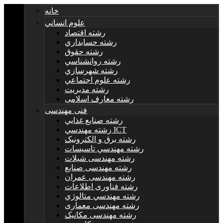
خانه
علوم انساني
رشته اقتصاد
رشته حسابداري
رشته حقوق
رشته روانشناسي
رشته شهرسازي
رشته علوم اجتماعي
رشته مديريت
رشته معارف اسلامی
فنی مهندسی
رشته صنايع غذايي
رشته مهندسي ICT
رشته برق و الکترونيک
رشته مهندسي تاسيسات
رشته مهندسی شیلات
رشته مهندسی صنایع
رشته مهندسی عمران
رشته فناوری اطلاعات
رشته مهندسي متالوژي
رشته مهندسی معماری
رشته مهندسی مکانیک