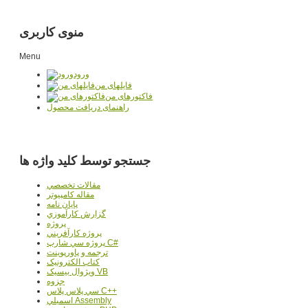
منوی کاربری
Menu
ورود
فایلهای من
فاکتورهای من
راهنمای دریافت محصول
جستجو توسط کلید واژه ها
مقالات تخصصي
مقاله کامپیوتر
پایان نامه
گزارش کارآموزي
پروژه
پروژه کارآفريني
پروژه سي شارپ C#
ترجمه و پاورپوينت
کتاب الکترونيک
ويژوال بيسيک VB
جزوه
سي پلاس پلاس C++
اسمبلي Assembly