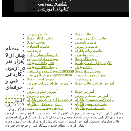
کتابهای عمومی
کتابهای آموزشی
قالب جوملا
قالب وردپرس
قالب رایگان وردپرس
قالب رایگان جوملا
هاست نامحدود
هاست جوملا
هاست وردپرس
هاست اقتصادی
ثبت‌نام
هاست ربات تلگرام
خرید دامنه
بيش از 9
ایمیل تبلیغاتی
فروشگاه ساز رایگان
آموزشگاه جوملا
آموزش طراحی سایت
هزار نفر
ساخت ربات با php تلگرام
آموزش html و css
در آزمون
آموزش php
آموزش rsform جوملا
آموزش سئو جوملا
آموزش فروشگاه ساز hikashop
کارداني
آموزش فروشگاه ساز
آموزش آگهی ساز djclassified
ویرچومارت
آموزش امنیت جوملا
فني و
آموزش طراحی قالب جوملا
آموزش طراحی سایت فروش
حرفه‌اي
فایل
آموزش جوملا
آموزش سئو وردپرس
آموزش امنیت وردپرس
آموزش وردپرس
1
1
1
1
1
1
1
ربات دکمه شیشه ای تلگرام
ربات همکاری در فروش تلگرام
امتیاز
1
1
1
ربات جذب ممبر تلگرام
ربات پیوست فایل تلگرام
0.00 (0 رای)
ربات ضد اسپم تلگرام
آموزش ووکامرس رایگان
خبرگزاری آریا-
مشاور عالی سازمان سنجش آموزش کشور از ثبت نام بیش از 9 هزار نفر در آزمون
دوره های کاردانی نظام جدید دانشگاه فنی و حرفه ای خبر داد. خبرگزاری آریا-مشاور
عالی سازمان سنجش آموزش کشور از ثبت نام بیش از 9 هزار نفر در آزمون دوره
های کاردانی نظام جدید دانشگاه فنی و حرفه ای خبر داد.