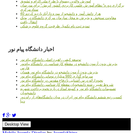
آموزش والدين بيسواد با طرح ملي الزام و تشويق
برگزاري دوره" نظام آموزش علمي كاربردي كشور اتريش" براي مدرسان
ستاد مرکزي
40 هزار دانش آموز و دانشجو از موزه دارآباد بازديد کردند
معاونت سنجش و پذيرش به محل سازمان مرکزي دانشگاه در پونک
انتقال يافت
تمديد ثبت نام تکميل ظرفيت گروه علوم پزشکي
اخبار دانشگاه پیام نور
توسعه کیفی راهبرد اصلی دانشگاه پیام نور
پذیرش بدون آزمون دانشجو در مقطع کارشناسی در دانشگاه پیام‌نور
فارس
پذیرش بدون آزمون دانشجو در دانشگاه پیام نور همدان
سرمایه گذاری 980 میلیارد تومانی دانشگاه پیام نور
نحوه ارائه درس آشنایی با دفاع مقدس در دانشگاه پیام نور
شروط تغییر رشته دانشجویان مقطع کارشناسی دانشگاه پیام نور
تصمیمات دانشگاه یام نور و کمیته امداد درباره نحوه پرداخت شهریه
دانشجویان
کسب رتبه ششم دانشگاه پیام نور ایران در میان دانشگاه‌های از راه دور
دنیا
Desktop View
Mobile Joomla Display
by
JoomlaShine