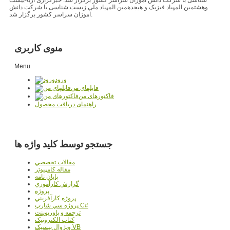
وهشتمین المپیاد فیزیک و هیجدهمین المپیاد ملی زیست شناسی با شرکت دانش
آموزان سراسر کشور برگزار شد.
منوی کاربری
Menu
ورود
فایلهای من
فاکتورهای من
راهنمای دریافت محصول
جستجو توسط کلید واژه ها
مقالات تخصصي
مقاله کامپیوتر
پایان نامه
گزارش کارآموزي
پروژه
پروژه کارآفريني
پروژه سي شارپ C#
ترجمه و پاورپوينت
کتاب الکترونيک
ويژوال بيسيک VB