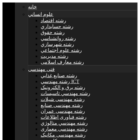
خانه
علوم انساني
رشته اقتصاد
رشته حسابداري
رشته حقوق
رشته روانشناسي
رشته شهرسازي
رشته علوم اجتماعي
رشته مديريت
رشته معارف اسلامی
فنی مهندسی
رشته صنايع غذايي
رشته مهندسي ICT
رشته برق و الکترونيک
رشته مهندسي تاسيسات
رشته مهندسی شیلات
رشته مهندسی صنایع
رشته مهندسی عمران
رشته فناوری اطلاعات
رشته مهندسي متالوژي
رشته مهندسی معماری
رشته مهندسی مکانیک