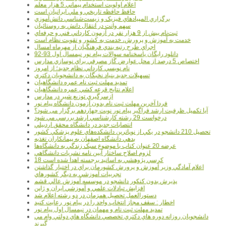
اعلام اولويت استخدام پيماني 5 هزار معلم
حافظ حافظه تاريخي و ملي ايرانيان است
برگزاري المپيادهاي فيزيک و زيست‌شناسي دانش‌آموزي
سهم وانت در انتقال دانش به روستائيان
ثبت‌نام بيش از 9 هزار نفر در آزمون کارداني فني و حرفه‌اي
خدمت به آموزش و پرورش، خدمت به کشور و تقويت نظام است
اجراي طرح رتبه بندي فرهنگيان از مهرماه امسال
دانلود رایگان پاسخنامه سوالات پیام نور نیمسال اول 93-92
اختصاص 5 درصد از محل عوارض گاز مصرفي براي نوسازي مدارس
نام نويسي کارداني نظام جديد؛ از امروز
تسهيلات جديد بنياد نخبگان به دانشجويان دکتري
تمديد مهلت ثبت نام عمره دانشگاهيان
اعلام نتايج قرعه کشي عمره دانشگاهيان
ازسرگيري توزيع شير در مدارس
فردا آخرین مهلت ثبت نام بدون آزمون دانشگاه پیام نور
آیا تکمیل ظرفیت ارشد فراگیر پیام نور نوبت چهاردهم برگزار می شود؟
درخواست 29 رشته کارشناسي ارشد بررسي مي شود
انتصابات جديد در دانشگاه محقق اردبيلي
تحصيل 210 دانشجو در يکي از نوپاترين دانشکده‌هاي علوم پزشکي کشور
بدهي دانشگاه اصفهان به پيمانکاران تغذيه
عرضه 20 عنوان کتاب با موضوع سبک زندگي به دانشگاه‌ها
لزوم اصلاح ساختار آيين نامه نشريات دانشگاهي
18 کرسي پژوهشي به اساتيد برجسته اهدا شده است
اعلام آمادگي وزير آموزش و پرورش کشورمان براي در اختيار گذاشتن
تجربيات آموزشي به ديگر کشورهاي
پذيرش بدون کنکور دانشجو در موسسه آموزش عالي قشم
افزايش تبادلات علمي و آموزشي ايران و ژاپن
دستورالعمل تحصیل همزمان در دو رشته اعلام شد
اخطار : سقف مجاز انتخاب واحد را در پیام نور رعایت کنید
تمدید مهلت ثبت نام و مهمان در نیمسال اول پیام نور
دانشجويان روزانه دوره هاي دكتري تخصصي دانشگاه هاي دولتي وام مي
گيرند