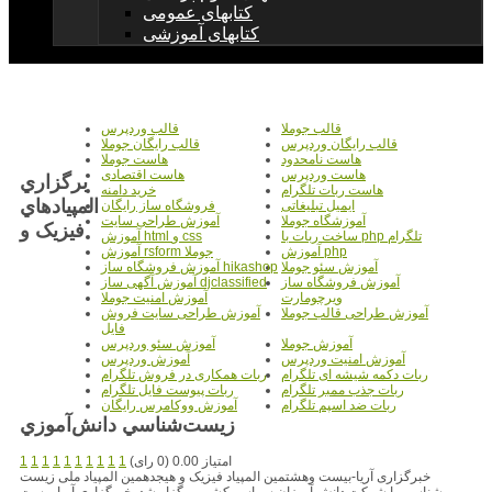
کتابهای عمومی
کتابهای آموزشی
قالب جوملا
قالب وردپرس
قالب رایگان وردپرس
قالب رایگان جوملا
هاست نامحدود
هاست جوملا
هاست وردپرس
هاست اقتصادی
برگزاري
هاست ربات تلگرام
خرید دامنه
المپيادهاي
ایمیل تبلیغاتی
فروشگاه ساز رایگان
آموزشگاه جوملا
آموزش طراحی سایت
فيزيک و
ساخت ربات با php تلگرام
آموزش html و css
آموزش php
آموزش rsform جوملا
آموزش سئو جوملا
آموزش فروشگاه ساز hikashop
آموزش فروشگاه ساز
آموزش آگهی ساز djclassified
ویرچومارت
آموزش امنیت جوملا
آموزش طراحی قالب جوملا
آموزش طراحی سایت فروش
فایل
آموزش جوملا
آموزش سئو وردپرس
آموزش امنیت وردپرس
آموزش وردپرس
ربات دکمه شیشه ای تلگرام
ربات همکاری در فروش تلگرام
ربات جذب ممبر تلگرام
ربات پیوست فایل تلگرام
ربات ضد اسپم تلگرام
آموزش ووکامرس رایگان
زيست‌شناسي دانش‌آموزي
امتیاز 0.00 (0 رای)
1
1
1
1
1
1
1
1
1
1
خبرگزاری آریا-بیست وهشتمین المپیاد فیزیک و هیجدهمین المپیاد ملی زیست
شناسی با شرکت دانش آموزان سراسر کشور برگزار شد. خبرگزاری آریا-بیست