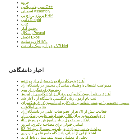
جزوه
سي پلاس پلاس C++
اسمبلي Assembly
پروژه پي اچ پي PHP
دلفي Delphi
کتاب
تحقيق آمار
پاسکال Pascal
اکسل Excel
وب سايت HTML
ويژوال بيسيک دات نت VB.Net
اخبار دانشگاهی
آغاز توزيع کارت آزمون دستياري از دوشنبه
ممنوعيت اشتغال داوطلبان نمايندگي مجلس در دانشگاه آزاد
رتبه بندي فرهنگيان از مهر
آغاز ثبت نام آزمون آکادميک و جنرال زبان انگليسي از امروز
ثبت نام آزمون زبان انگليسي دانشگاه آزاد آغاز شد
سمينار تخصصي " سيستم شناسايي خودکارو اتوماسيون"در فرهنگسراي
فناوري اطلاعات
فعاليت بيش از 70 هزار عضو هيات علمي در دانشگاه آزاد
درخواست مجوز براي 150 رشته ارشد علوم پزشکي آزاد
40 راهکار سند تحول بنيادين آموزش و پرورش
اسامي قبولي براي مصاحبه دکتري، امروز
مهلت ثبت نمره میان ترم پیام نور نیمسال دوم 94-93
اشتغالزايي از اهداف دانشگاه جامع علمي کاربردي
تجليل از معلمان نمونه شهرستان رباط کريم