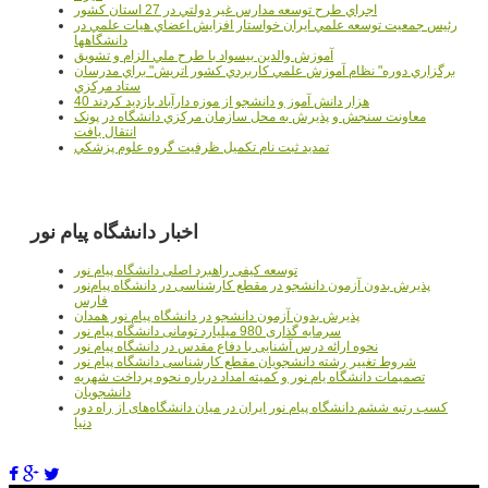
اجراي طرح توسعه مدارس غير دولتي در 27 استان کشور
رئيس جمعيت توسعه علمي ايران خواستار افزايش اعضاي هيات علمي در
دانشگاهها
آموزش والدين بيسواد با طرح ملي الزام و تشويق
برگزاري دوره" نظام آموزش علمي كاربردي كشور اتريش" براي مدرسان
ستاد مرکزي
40 هزار دانش آموز و دانشجو از موزه دارآباد بازديد کردند
معاونت سنجش و پذيرش به محل سازمان مرکزي دانشگاه در پونک
انتقال يافت
تمديد ثبت نام تکميل ظرفيت گروه علوم پزشکي
اخبار دانشگاه پیام نور
توسعه کیفی راهبرد اصلی دانشگاه پیام نور
پذیرش بدون آزمون دانشجو در مقطع کارشناسی در دانشگاه پیام‌نور
فارس
پذیرش بدون آزمون دانشجو در دانشگاه پیام نور همدان
سرمایه گذاری 980 میلیارد تومانی دانشگاه پیام نور
نحوه ارائه درس آشنایی با دفاع مقدس در دانشگاه پیام نور
شروط تغییر رشته دانشجویان مقطع کارشناسی دانشگاه پیام نور
تصمیمات دانشگاه یام نور و کمیته امداد درباره نحوه پرداخت شهریه
دانشجویان
کسب رتبه ششم دانشگاه پیام نور ایران در میان دانشگاه‌های از راه دور
دنیا