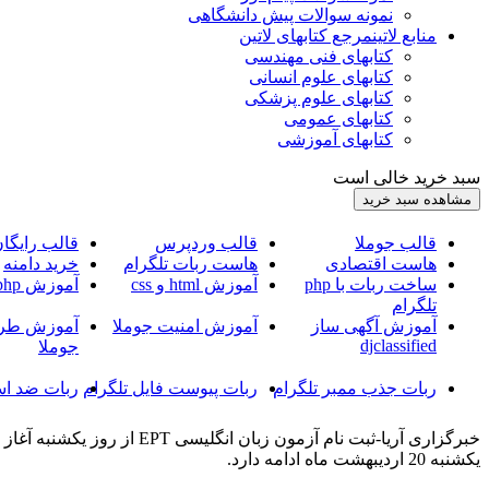
نمونه سوالات پیش دانشگاهی
منابع لاتین
مرجع کتابهای لاتین
کتابهای فنی مهندسی
کتابهای علوم انسانی
کتابهای علوم پزشکی
کتابهای عمومی
کتابهای آموزشی
سبد خرید خالی است
قالب جوملا
قالب وردپرس
قالب رایگا
هاست اقتصادی
هاست ربات تلگرام
خرید دامنه
ساخت ربات با php
آموزش html و css
آموزش php
تلگرام
آموزش آگهی ساز
آموزش امنیت جوملا
آموزش طرا
djclassified
جوملا
ربات جذب ممبر تلگرام
ربات پیوست فایل تلگرام
ربات ضد اس
یکشنبه 20 اردیبهشت ماه ادامه دارد.