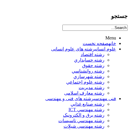
جستجو
Menu
خانه
صفحه نخست
علوم انساني
رشته های علوم انسانی
رشته اقتصاد
رشته حسابداري
رشته حقوق
رشته روانشناسي
رشته شهرسازي
رشته علوم اجتماعي
رشته مديريت
رشته معارف اسلامی
فنی مهندسی
رشته های فنی و مهندسی
رشته صنايع غذايي
رشته مهندسي ICT
رشته برق و الکترونيک
رشته مهندسي تاسيسات
رشته مهندسی شیلات