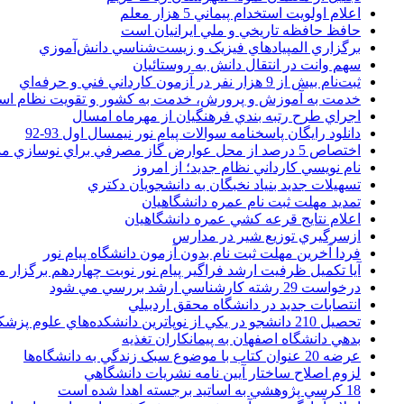
اعلام اولويت استخدام پيماني 5 هزار معلم
حافظ حافظه تاريخي و ملي ايرانيان است
برگزاري المپيادهاي فيزيک و زيست‌شناسي دانش‌آموزي
سهم وانت در انتقال دانش به روستائيان
ثبت‌نام بيش از 9 هزار نفر در آزمون کارداني فني و حرفه‌اي
خدمت به آموزش و پرورش، خدمت به کشور و تقويت نظام ا
اجراي طرح رتبه بندي فرهنگيان از مهرماه امسال
دانلود رایگان پاسخنامه سوالات پیام نور نیمسال اول 93-92
اختصاص 5 درصد از محل عوارض گاز مصرفي براي نوسازي مدارس
نام نويسي کارداني نظام جديد؛ از امروز
تسهيلات جديد بنياد نخبگان به دانشجويان دکتري
تمديد مهلت ثبت نام عمره دانشگاهيان
اعلام نتايج قرعه کشي عمره دانشگاهيان
ازسرگيري توزيع شير در مدارس
فردا آخرین مهلت ثبت نام بدون آزمون دانشگاه پیام نور
آیا تکمیل ظرفیت ارشد فراگیر پیام نور نوبت چهاردهم برگزار 
درخواست 29 رشته کارشناسي ارشد بررسي مي شود
انتصابات جديد در دانشگاه محقق اردبيلي
تحصيل 210 دانشجو در يکي از نوپاترين دانشکده‌هاي علوم پزشکي کشور
بدهي دانشگاه اصفهان به پيمانکاران تغذيه
عرضه 20 عنوان کتاب با موضوع سبک زندگي به دانشگاه‌ها
لزوم اصلاح ساختار آيين نامه نشريات دانشگاهي
18 کرسي پژوهشي به اساتيد برجسته اهدا شده است