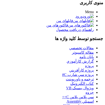
منوی کاربری
Menu
ورود
فایلهای من
فاکتورهای من
راهنمای دریافت محصول
جستجو توسط کلید واژه ها
مقالات تخصصي
مقاله کامپیوتر
پایان نامه
گزارش کارآموزي
پروژه
پروژه کارآفريني
پروژه سي شارپ C#
ترجمه و پاورپوينت
کتاب الکترونيک
ويژوال بيسيک VB
جزوه
سي پلاس پلاس C++
اسمبلي Assembly