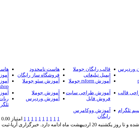
ن وردپرس
قالب رایگان جوملا
هاست نامحدود
هاست
ایمیل تبلیغاتی
فروشگاه ساز رایگان
آموز
آموزش rsform جوملا
آموزش سئو جوملا
آموز
shop
حی قالب
آموزش طراحی سایت
آموزش جوملا
آموز
فروش فایل
آموزش وردپرس
ربات
تلگرا
پم تلگرام
آموزش ووکامرس
رایگان
1
1
1
1
1
1
1
1
1
1
امتیاز 0.00 (0 رای)