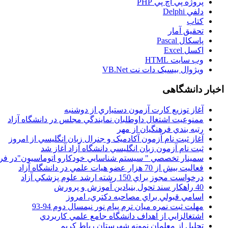
پروژه پي اچ پي PHP
دلفي Delphi
کتاب
تحقيق آمار
پاسکال Pascal
اکسل Excel
وب سايت HTML
ويژوال بيسيک دات نت VB.Net
اخبار دانشگاهی
آغاز توزيع کارت آزمون دستياري از دوشنبه
ممنوعيت اشتغال داوطلبان نمايندگي مجلس در دانشگاه آزاد
رتبه بندي فرهنگيان از مهر
آغاز ثبت نام آزمون آکادميک و جنرال زبان انگليسي از امروز
ثبت نام آزمون زبان انگليسي دانشگاه آزاد آغاز شد
سمينار تخصصي " سيستم شناسايي خودکارو اتوماسيون"در فر
فعاليت بيش از 70 هزار عضو هيات علمي در دانشگاه آزاد
درخواست مجوز براي 150 رشته ارشد علوم پزشکي آزاد
40 راهکار سند تحول بنيادين آموزش و پرورش
اسامي قبولي براي مصاحبه دکتري، امروز
مهلت ثبت نمره میان ترم پیام نور نیمسال دوم 94-93
اشتغالزايي از اهداف دانشگاه جامع علمي کاربردي
تجليل از معلمان نمونه شهرستان رباط کريم