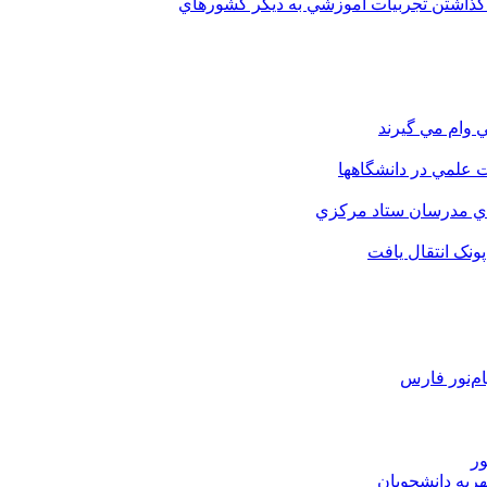
 گذاشتن تجربيات آموزشي به ديگر کشورهاي
 وام مي گيرند
 علمي در دانشگاهها
اي مدرسان ستاد مرکزي
نک انتقال يافت
م‌نور فارس
ور
هریه دانشجویان