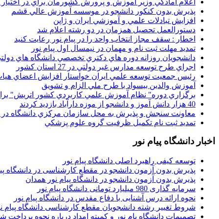
اعلام آمادگي وزير آموزش و پرورش کشورمان براي در اختيار
پذيرش بدون کنکور دانشجو در موسسه آموزش عالي قشم
افزايش تبادلات علمي و آموزشي ايران و ژاپن
دستورالعمل تحصیل همزمان در دو رشته اعلام شد
اخطار : سقف مجاز انتخاب واحد را در پیام نور رعایت کنید
تمدید مهلت ثبت نام و مهمان در نیمسال اول پیام نور
دانشجويان روزانه دوره هاي دكتري تخصصي دانشگاه هاي دولتي
اجراي طرح توسعه مدارس غير دولتي در 27 استان کشور
رئيس جمعيت توسعه علمي ايران خواستار افزايش اعضاي هيات
آموزش والدين بيسواد با طرح ملي الزام و تشويق
برگزاري دوره" نظام آموزش علمي كاربردي كشور اتريش" بر
40 هزار دانش آموز و دانشجو از موزه دارآباد بازديد کردند
معاونت سنجش و پذيرش به محل سازمان مرکزي دانشگاه در پو
تمديد ثبت نام تکميل ظرفيت گروه علوم پزشکي
اخبار دانشگاه پیام نور
توسعه کیفی راهبرد اصلی دانشگاه پیام نور
پذیرش بدون آزمون دانشجو در مقطع کارشناسی در دانشگاه پیا
پذیرش بدون آزمون دانشجو در دانشگاه پیام نور همدان
سرمایه گذاری 980 میلیارد تومانی دانشگاه پیام نور
نحوه ارائه درس آشنایی با دفاع مقدس در دانشگاه پیام نور
شروط تغییر رشته دانشجویان مقطع کارشناسی دانشگاه پیام ن
تصمیمات دانشگاه یام نور و کمیته امداد درباره نحوه پرداخت ش