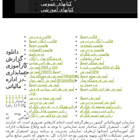
کتابهای عمومی
کتابهای آموزشی
قالب جوملا
قالب وردپرس
قالب رایگان وردپرس
قالب رایگان جوملا
هاست نامحدود
هاست جوملا
هاست وردپرس
هاست اقتصادی
دانلود
هاست ربات تلگرام
خرید دامنه
گزارش
ایمیل تبلیغاتی
فروشگاه ساز رایگان
آموزشگاه جوملا
آموزش طراحی سایت
کارآموزی
ساخت ربات با php تلگرام
آموزش html و css
حسابداری
آموزش php
آموزش rsform جوملا
آموزش سئو جوملا
آموزش فروشگاه ساز hikashop
در اداره
آموزش فروشگاه ساز
آموزش آگهی ساز djclassified
ویرچومارت
آموزش امنیت جوملا
مالیاتی
آموزش طراحی قالب جوملا
آموزش طراحی سایت فروش
فایل
1
1
1
1
1
1
1
آموزش جوملا
آموزش سئو وردپرس
امتیاز
1
1
1
آموزش امنیت وردپرس
آموزش وردپرس
5.00 (1 رای)
ربات دکمه شیشه ای تلگرام
ربات همکاری در فروش تلگرام
ربات جذب ممبر تلگرام
ربات پیوست فایل تلگرام
با توجه به
ربات ضد اسپم تلگرام
آموزش ووکامرس رایگان
اهدافي كه
سازمان امورمالياتي كشور درنظرگرفته است انجام كارهايي ضروري است كه عبارتند
از : الف ـ استقرار كامل ساختار جديد سازماني: با توجه به تاييد وابلاغ تشكيلات ادارات
كل امورمالياتي استانها ازطرف سازمان مديريت و برنامه ريزي استقرار هرچه
سريعتر تشكيلات ابلاغي وتهيه وتدوين بودجه ادارات كل، به نحوي كه تامين منابع مالي
مورد نياز براي تحقق كليه برنامه هاي عملياتي فراهم شود، انجام خواهد شد.