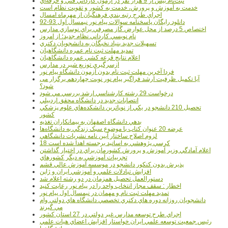
ثبت‌نام بيش از 9 هزار نفر در آزمون کارداني فني و حرفه‌اي
خدمت به آموزش و پرورش، خدمت به کشور و تقويت نظام است
اجراي طرح رتبه بندي فرهنگيان از مهرماه امسال
دانلود رایگان پاسخنامه سوالات پیام نور نیمسال اول 93-92
اختصاص 5 درصد از محل عوارض گاز مصرفي براي نوسازي مدارس
نام نويسي کارداني نظام جديد؛ از امروز
تسهيلات جديد بنياد نخبگان به دانشجويان دکتري
تمديد مهلت ثبت نام عمره دانشگاهيان
اعلام نتايج قرعه کشي عمره دانشگاهيان
ازسرگيري توزيع شير در مدارس
فردا آخرین مهلت ثبت نام بدون آزمون دانشگاه پیام نور
آیا تکمیل ظرفیت ارشد فراگیر پیام نور نوبت چهاردهم برگزار می
شود؟
درخواست 29 رشته کارشناسي ارشد بررسي مي شود
انتصابات جديد در دانشگاه محقق اردبيلي
تحصيل 210 دانشجو در يکي از نوپاترين دانشکده‌هاي علوم پزشکي
کشور
بدهي دانشگاه اصفهان به پيمانکاران تغذيه
عرضه 20 عنوان کتاب با موضوع سبک زندگي به دانشگاه‌ها
لزوم اصلاح ساختار آيين نامه نشريات دانشگاهي
18 کرسي پژوهشي به اساتيد برجسته اهدا شده است
اعلام آمادگي وزير آموزش و پرورش کشورمان براي در اختيار گذاشتن
تجربيات آموزشي به ديگر کشورهاي
پذيرش بدون کنکور دانشجو در موسسه آموزش عالي قشم
افزايش تبادلات علمي و آموزشي ايران و ژاپن
دستورالعمل تحصیل همزمان در دو رشته اعلام شد
اخطار : سقف مجاز انتخاب واحد را در پیام نور رعایت کنید
تمدید مهلت ثبت نام و مهمان در نیمسال اول پیام نور
دانشجويان روزانه دوره هاي دكتري تخصصي دانشگاه هاي دولتي وام
مي گيرند
اجراي طرح توسعه مدارس غير دولتي در 27 استان کشور
رئيس جمعيت توسعه علمي ايران خواستار افزايش اعضاي هيات علمي