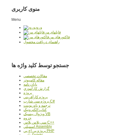
منوی کاربری
Menu
ورود
فایلهای من
فاکتورهای من
راهنمای دریافت محصول
جستجو توسط کلید واژه ها
مقالات تخصصي
مقاله کامپیوتر
پایان نامه
گزارش کارآموزي
پروژه
پروژه کارآفريني
پروژه سي شارپ C#
ترجمه و پاورپوينت
کتاب الکترونيک
ويژوال بيسيک VB
جزوه
سي پلاس پلاس C++
اسمبلي Assembly
پروژه پي اچ پي PHP
دلفي Delphi