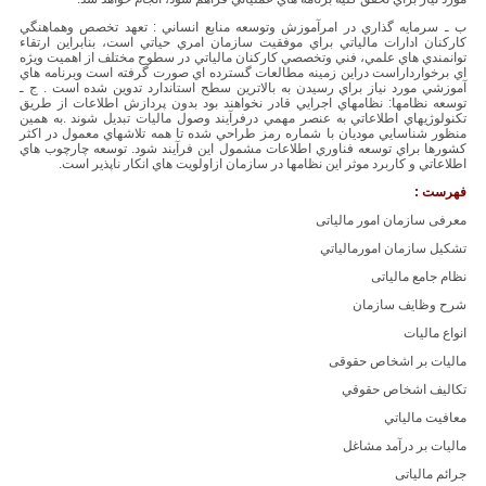
ب ـ سرمايه گذاري در امرآموزش وتوسعه منابع انساني : تعهد تخصص وهماهنگي
كاركنان ادارات مالياتي براي موفقيت سازمان امري حياتي است، بنابراين ارتقاء
توانمندي هاي علمي، فني وتخصصي كاركنان مالياتي در سطوح مختلف از اهميت ويژه
اي برخوارداراست دراين زمينه مطالعات گسترده اي صورت گرفته است وبرنامه هاي
آموزشي مورد نياز براي رسيدن به بالاترين سطح استاندارد تدوين شده است . ج ـ
توسعه نظامها: نظامهاي اجرايي قادر نخواهند بود بدون پردازش اطلاعات از طريق
تكنولوژيهاي اطلاعاتي به عنصر مهمي درفرآيند وصول ماليات تبديل شوند .به همين
منظور شناسايي موديان با شماره رمز طراحي شده تا همه تلاشهاي معمول در اكثر
كشورها براي توسعه فناوري اطلاعات مشمول اين فرآيند شود. توسعه چارچوب هاي
اطلاعاتي و كاربرد موثر اين نظامها در سازمان ازاولويت هاي انكار ناپذير است.
فهرست :
معرفی سازمان امور مالیاتی
تشكيل سازمان امورمالياتي
نظام جامع مالیاتی
شرح وظایف سازمان
انواع مالیات
مالیات بر اشخاص حقوقی
تكاليف اشخاص حقوقي
معافيت مالياتي
مالیات بر درآمد مشاغل
جرائم مالیاتی