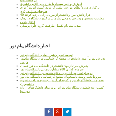
در دانشگاهها
آموزش والدين بيسواد با طرح ملي الزام و تشويق
برگزاري دوره" نظام آموزش علمي كاربردي كشور اتريش" براي
مدرسان ستاد مرکزي
40 هزار دانش آموز و دانشجو از موزه دارآباد بازديد کردند
معاونت سنجش و پذيرش به محل سازمان مرکزي دانشگاه در پونک
انتقال يافت
تمديد ثبت نام تکميل ظرفيت گروه علوم پزشکي
اخبار دانشگاه پیام نور
توسعه کیفی راهبرد اصلی دانشگاه پیام نور
پذیرش بدون آزمون دانشجو در مقطع کارشناسی در دانشگاه پیام‌نور
فارس
پذیرش بدون آزمون دانشجو در دانشگاه پیام نور همدان
سرمایه گذاری 980 میلیارد تومانی دانشگاه پیام نور
نحوه ارائه درس آشنایی با دفاع مقدس در دانشگاه پیام نور
شروط تغییر رشته دانشجویان مقطع کارشناسی دانشگاه پیام نور
تصمیمات دانشگاه یام نور و کمیته امداد درباره نحوه پرداخت شهریه
دانشجویان
کسب رتبه ششم دانشگاه پیام نور ایران در میان دانشگاه‌های از راه
دور دنیا