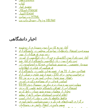
کتاب
تحقيق آمار
پاسکال Pascal
اکسل Excel
وب سايت HTML
ويژوال بيسيک دات نت VB.Net
اخبار دانشگاهی
آغاز توزيع کارت آزمون دستياري از دوشنبه
ممنوعيت اشتغال داوطلبان نمايندگي مجلس در دانشگاه آزاد
رتبه بندي فرهنگيان از مهر
آغاز ثبت نام آزمون آکادميک و جنرال زبان انگليسي از امروز
ثبت نام آزمون زبان انگليسي دانشگاه آزاد آغاز شد
سمينار تخصصي " سيستم شناسايي خودکارو اتوماسيون"در
فرهنگسراي فناوري اطلاعات
فعاليت بيش از 70 هزار عضو هيات علمي در دانشگاه آزاد
درخواست مجوز براي 150 رشته ارشد علوم پزشکي آزاد
40 راهکار سند تحول بنيادين آموزش و پرورش
اسامي قبولي براي مصاحبه دکتري، امروز
مهلت ثبت نمره میان ترم پیام نور نیمسال دوم 94-93
اشتغالزايي از اهداف دانشگاه جامع علمي کاربردي
تجليل از معلمان نمونه شهرستان رباط کريم
اعلام اولويت استخدام پيماني 5 هزار معلم
حافظ حافظه تاريخي و ملي ايرانيان است
برگزاري المپيادهاي فيزيک و زيست‌شناسي دانش‌آموزي
سهم وانت در انتقال دانش به روستائيان