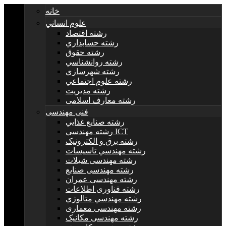
خانه
علوم انساني
رشته اقتصاد
رشته حسابداري
رشته حقوق
رشته روانشناسي
رشته شهرسازي
رشته علوم اجتماعي
رشته مديريت
رشته معارف اسلامی
فنی مهندسی
رشته صنايع غذايي
رشته مهندسي ICT
رشته برق و الکترونيک
رشته مهندسي تاسيسات
رشته مهندسی شیلات
رشته مهندسی صنایع
رشته مهندسی عمران
رشته فناوری اطلاعات
رشته مهندسي متالوژي
رشته مهندسی معماری
رشته مهندسی مکانیک