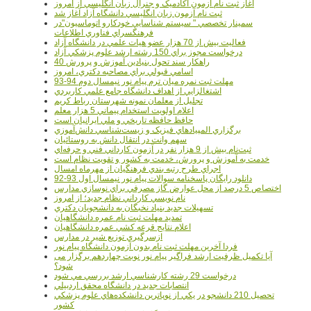
آغاز ثبت نام آزمون آکادميک و جنرال زبان انگليسي از امروز
ثبت نام آزمون زبان انگليسي دانشگاه آزاد آغاز شد
سمينار تخصصي " سيستم شناسايي خودکارو اتوماسيون"در
فرهنگسراي فناوري اطلاعات
فعاليت بيش از 70 هزار عضو هيات علمي در دانشگاه آزاد
درخواست مجوز براي 150 رشته ارشد علوم پزشکي آزاد
40 راهکار سند تحول بنيادين آموزش و پرورش
اسامي قبولي براي مصاحبه دکتري، امروز
مهلت ثبت نمره میان ترم پیام نور نیمسال دوم 94-93
اشتغالزايي از اهداف دانشگاه جامع علمي کاربردي
تجليل از معلمان نمونه شهرستان رباط کريم
اعلام اولويت استخدام پيماني 5 هزار معلم
حافظ حافظه تاريخي و ملي ايرانيان است
برگزاري المپيادهاي فيزيک و زيست‌شناسي دانش‌آموزي
سهم وانت در انتقال دانش به روستائيان
ثبت‌نام بيش از 9 هزار نفر در آزمون کارداني فني و حرفه‌اي
خدمت به آموزش و پرورش، خدمت به کشور و تقويت نظام است
اجراي طرح رتبه بندي فرهنگيان از مهرماه امسال
دانلود رایگان پاسخنامه سوالات پیام نور نیمسال اول 93-92
اختصاص 5 درصد از محل عوارض گاز مصرفي براي نوسازي مدارس
نام نويسي کارداني نظام جديد؛ از امروز
تسهيلات جديد بنياد نخبگان به دانشجويان دکتري
تمديد مهلت ثبت نام عمره دانشگاهيان
اعلام نتايج قرعه کشي عمره دانشگاهيان
ازسرگيري توزيع شير در مدارس
فردا آخرین مهلت ثبت نام بدون آزمون دانشگاه پیام نور
آیا تکمیل ظرفیت ارشد فراگیر پیام نور نوبت چهاردهم برگزار می
شود؟
درخواست 29 رشته کارشناسي ارشد بررسي مي شود
انتصابات جديد در دانشگاه محقق اردبيلي
تحصيل 210 دانشجو در يکي از نوپاترين دانشکده‌هاي علوم پزشکي
کشور