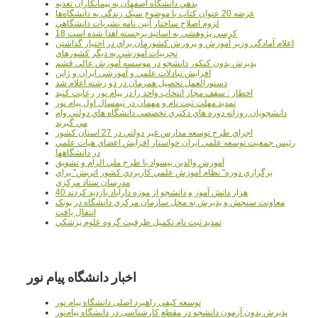
بدهي دانشگاه اصفهان به پيمانکاران تغذيه
عرضه 20 عنوان کتاب با موضوع سبک زندگي به دانشگاه‌ها
لزوم اصلاح ساختار آيين نامه نشريات دانشگاهي
18 کرسي پژوهشي به اساتيد برجسته اهدا شده است
اعلام آمادگي وزير آموزش و پرورش کشورمان براي در اختيار گذاشتن
تجربيات آموزشي به ديگر کشورهاي
پذيرش بدون کنکور دانشجو در موسسه آموزش عالي قشم
افزايش تبادلات علمي و آموزشي ايران و ژاپن
دستورالعمل تحصیل همزمان در دو رشته اعلام شد
اخطار : سقف مجاز انتخاب واحد را در پیام نور رعایت کنید
تمدید مهلت ثبت نام و مهمان در نیمسال اول پیام نور
دانشجويان روزانه دوره هاي دكتري تخصصي دانشگاه هاي دولتي وام
مي گيرند
اجراي طرح توسعه مدارس غير دولتي در 27 استان کشور
رئيس جمعيت توسعه علمي ايران خواستار افزايش اعضاي هيات علمي
در دانشگاهها
آموزش والدين بيسواد با طرح ملي الزام و تشويق
برگزاري دوره" نظام آموزش علمي كاربردي كشور اتريش" براي
مدرسان ستاد مرکزي
40 هزار دانش آموز و دانشجو از موزه دارآباد بازديد کردند
معاونت سنجش و پذيرش به محل سازمان مرکزي دانشگاه در پونک
انتقال يافت
تمديد ثبت نام تکميل ظرفيت گروه علوم پزشکي
اخبار دانشگاه پیام نور
توسعه کیفی راهبرد اصلی دانشگاه پیام نور
پذیرش بدون آزمون دانشجو در مقطع کارشناسی در دانشگاه پیام‌نور