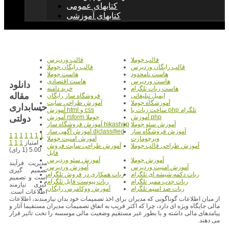
کتابهای عمومی
کتابهای آموزشی
قالب جوملا
قالب وردپرس
قالب رایگان وردپرس
قالب رایگان جوملا
هاست نامحدود
هاست جوملا
هاست وردپرس
هاست اقتصادی
دانلود
هاست ربات تلگرام
خرید دامنه
مقاله
ایمیل تبلیغاتی
فروشگاه ساز رایگان
آموزشگاه جوملا
آموزش طراحی سایت
حسابداری
ساخت ربات با php تلگرام
آموزش html و css
دولتی
آموزش php
آموزش rsform جوملا
آموزش سئو جوملا
آموزش فروشگاه ساز hikashop
آموزش فروشگاه ساز
آموزش آگهی ساز djclassified
1
1
1
1
1
1
1
ویرچومارت
آموزش امنیت جوملا
امتیاز
1
1
1
آموزش طراحی قالب جوملا
آموزش طراحی سایت فروش
5.00 (1 رای)
فایل
آموزش جوملا
آموزش سئو وردپرس
مدیریت فرآیند
آموزش امنیت وردپرس
آموزش وردپرس
تصمیم گیری
ربات دکمه شیشه ای تلگرام
ربات همکاری در فروش تلگرام
است و تصمیم
ربات جذب ممبر تلگرام
ربات پیوست فایل تلگرام
گیری نیازمند
ربات ضد اسپم تلگرام
آموزش ووکامرس رایگان
اطلاعات است.
از میان اطلاعات گوناگونی که مدیران برای اخذ تصمیمات خود بدان نیازمندند، اطلاعات
مالی جایگاه ویژه ای دارد، چرا که اکثر قریب به اتفاق تصمیمات مدیران مستقیما آثار و
پیامدهای مالی داشته و یا بطور غیر مستقیم وضعیت مالی موسسه را تحت تاثیر قرار
می دهند.