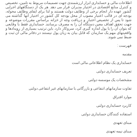
اطلاعات مالی و حسابداری ابزار ارزشمندی جهت تصمیمات مربوط به تامین، تخصیص
و کنترل منابع اقتصادی در اختیار مدیران قرار می دهد. هر یک از دستگاههای اجرایی
کشور عهده دار انجام برخی از وظایف دولت هستند و لذا برای ایفای وظایف محوله،
بودجه ای در قالب اعتبار مصوب از محل بودجه کل کشور در اختیار آنها گذاشته می
شود تا پس از تخصیص اعتبار و دریافت وجه از خزانه براساس مقررات موضوعه و
جهت تحقق اهداف معین دستگاه آن را به مصرف برسانند. حسابداری فقط با وقایعی
که بتوان آن را با پول اندازه گیری کرد، سروکار دارد. باین ترتیب بسیاری از رویدادها و
واقعیتهای مهم یک سازمان که قابل بیان به زبان پول نیستند در دفاتر مالی آن ثبت و
ضبط نمی شوند.
فهرست :
مقدمه
حسابداری یک نظام اطلاعاتی مالی است
تعریف حسابداری دولتی
مشخصات یک موسسه دولتی
تفاوت سازمانهای انتفاعی و بازرگانی با سازمانهای غیر انتفاعی دولتی
موارد افتراق
کاربرد حسابداری دولتی
استفاده کنندگان حسابداری دولتی
مبنای تعهدی
مبنای نیمه تعهدی