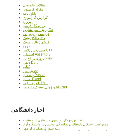
مقالات تخصصي
مقاله کامپیوتر
پایان نامه
گزارش کارآموزي
پروژه
پروژه کارآفريني
پروژه سي شارپ C#
ترجمه و پاورپوينت
کتاب الکترونيک
ويژوال بيسيک VB
جزوه
سي پلاس پلاس C++
اسمبلي Assembly
پروژه پي اچ پي PHP
دلفي Delphi
کتاب
تحقيق آمار
پاسکال Pascal
اکسل Excel
وب سايت HTML
ويژوال بيسيک دات نت VB.Net
اخبار دانشگاهی
آغاز توزيع کارت آزمون دستياري از دوشنبه
ممنوعيت اشتغال داوطلبان نمايندگي مجلس در دانشگاه آزاد
رتبه بندي فرهنگيان از مهر