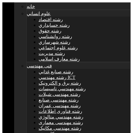
خانه
علوم انساني
رشته اقتصاد
رشته حسابداري
رشته حقوق
رشته روانشناسي
رشته شهرسازي
رشته علوم اجتماعي
رشته مديريت
رشته معارف اسلامی
فنی مهندسی
رشته صنايع غذايي
رشته مهندسي ICT
رشته برق و الکترونيک
رشته مهندسي تاسيسات
رشته مهندسی شیلات
رشته مهندسی صنایع
رشته مهندسی عمران
رشته فناوری اطلاعات
رشته مهندسي متالوژي
رشته مهندسی معماری
رشته مهندسی مکانیک