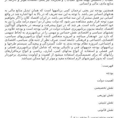
منابع مادی، مالی و انسانی.
همچنین بودجه نیز یعنی ترجمان کمی برنامهها است که همان تبدیل منابع مالی به
هدفهای انسانی می باشد. با توجه به این سه تعریف که در بالا به آنها اشاره شد در واقع
کمیابی نیز فصل مشترک این سه شاخه می باشد. در ایران اقتصاد کلان را اگر بخواهیم
مورد توجه قرار دهیم مشاهده می شود که دولت بیش از دو / سوم درآمد ملی را نیز به
خود اختصاص داده است. هر چند که در تنوع پیشرفت و توسعه در بخشهای گوناگون
اقتصاد، جامعه مدیون برنامهریزی عملیات دولت در قالب بودجه است و بودجه علاوه بر
نقشهای سیاسی و اقتصادی نقش حساس و مهمی را در برنامهریزی به لحاظ سهمی
که دارد نیز عهدهدار میباشد و امروزه منعکس کننده انواع برنامهریزیهای سیاسی،
اقتصادی، اجتماعی و فرهنگی جامعه است. صرف نظر از جنبه های سیاسی، اقتصادی
و اجتماعی، امروزه نظام بودجه بندی به علت گستردگی و پیچیدگی سیستم طرحها و
برنامههای بودجه جنبههای فنی و تکنیکی بودجه که شامل انواع برنامهریزی فصلی و
غیر فصلی و استفاده از انواع مدلهای کمی، آماری، ریاضی و انواع نرمافزارهای
رایانهای که برای تصمیمگیری استفاده میشود از اهمیت و اولویت بیشتری برخوردار
است که بدون آموزشهای لازم استفاده مفید و موثر از آنها ممکن نمیباشد.
فهرست :
بودجه
اهمیت دولت
نقش تخصیصی
نقش توزیعی
نقش تثبیتی
نقش قانونی
نحوه بودجه نویسی ( بودجه ریزی )