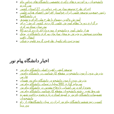
دانشجويان روزانه دوره هاي دكتري تخصصي دانشگاه هاي دولتي وام
مي گيرند
اجراي طرح توسعه مدارس غير دولتي در 27 استان کشور
رئيس جمعيت توسعه علمي ايران خواستار افزايش اعضاي هيات علمي
در دانشگاهها
آموزش والدين بيسواد با طرح ملي الزام و تشويق
برگزاري دوره" نظام آموزش علمي كاربردي كشور اتريش" براي
مدرسان ستاد مرکزي
40 هزار دانش آموز و دانشجو از موزه دارآباد بازديد کردند
معاونت سنجش و پذيرش به محل سازمان مرکزي دانشگاه در پونک
انتقال يافت
تمديد ثبت نام تکميل ظرفيت گروه علوم پزشکي
اخبار دانشگاه پیام نور
توسعه کیفی راهبرد اصلی دانشگاه پیام نور
پذیرش بدون آزمون دانشجو در مقطع کارشناسی در دانشگاه پیام‌نور
فارس
پذیرش بدون آزمون دانشجو در دانشگاه پیام نور همدان
سرمایه گذاری 980 میلیارد تومانی دانشگاه پیام نور
نحوه ارائه درس آشنایی با دفاع مقدس در دانشگاه پیام نور
شروط تغییر رشته دانشجویان مقطع کارشناسی دانشگاه پیام نور
تصمیمات دانشگاه یام نور و کمیته امداد درباره نحوه پرداخت شهریه
دانشجویان
کسب رتبه ششم دانشگاه پیام نور ایران در میان دانشگاه‌های از راه
دور دنیا