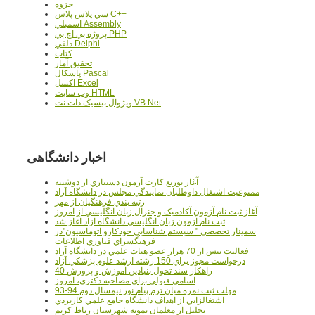
جزوه
سي پلاس پلاس C++
اسمبلي Assembly
پروژه پي اچ پي PHP
دلفي Delphi
کتاب
تحقيق آمار
پاسکال Pascal
اکسل Excel
وب سايت HTML
ويژوال بيسيک دات نت VB.Net
اخبار دانشگاهی
آغاز توزيع کارت آزمون دستياري از دوشنبه
ممنوعيت اشتغال داوطلبان نمايندگي مجلس در دانشگاه آزاد
رتبه بندي فرهنگيان از مهر
آغاز ثبت نام آزمون آکادميک و جنرال زبان انگليسي از امروز
ثبت نام آزمون زبان انگليسي دانشگاه آزاد آغاز شد
سمينار تخصصي " سيستم شناسايي خودکارو اتوماسيون"در
فرهنگسراي فناوري اطلاعات
فعاليت بيش از 70 هزار عضو هيات علمي در دانشگاه آزاد
درخواست مجوز براي 150 رشته ارشد علوم پزشکي آزاد
40 راهکار سند تحول بنيادين آموزش و پرورش
اسامي قبولي براي مصاحبه دکتري، امروز
مهلت ثبت نمره میان ترم پیام نور نیمسال دوم 94-93
اشتغالزايي از اهداف دانشگاه جامع علمي کاربردي
تجليل از معلمان نمونه شهرستان رباط کريم