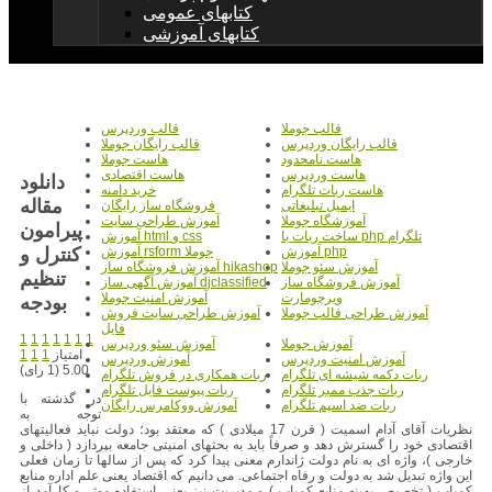
کتابهای عمومی
کتابهای آموزشی
قالب جوملا
قالب وردپرس
قالب رایگان وردپرس
قالب رایگان جوملا
هاست نامحدود
هاست جوملا
هاست وردپرس
هاست اقتصادی
دانلود
هاست ربات تلگرام
خرید دامنه
مقاله
ایمیل تبلیغاتی
فروشگاه ساز رایگان
آموزشگاه جوملا
آموزش طراحی سایت
پیرامون
ساخت ربات با php تلگرام
آموزش html و css
کنترل و
آموزش php
آموزش rsform جوملا
آموزش سئو جوملا
آموزش فروشگاه ساز hikashop
تنظیم
آموزش فروشگاه ساز
آموزش آگهی ساز djclassified
ویرچومارت
آموزش امنیت جوملا
بودجه
آموزش طراحی قالب جوملا
آموزش طراحی سایت فروش
فایل
1
1
1
1
1
1
1
آموزش جوملا
آموزش سئو وردپرس
امتیاز
1
1
1
آموزش امنیت وردپرس
آموزش وردپرس
5.00 (1 رای)
ربات دکمه شیشه ای تلگرام
ربات همکاری در فروش تلگرام
ربات جذب ممبر تلگرام
ربات پیوست فایل تلگرام
در گذشته با
ربات ضد اسپم تلگرام
آموزش ووکامرس رایگان
توجه به
نظریات آقای آدام اسمیت ( قرن 17 میلادی ) که معتقد بود؛ دولت نباید فعالیتهای
اقتصادی خود را گسترش دهد و صرفاً باید به بحثهای امنیتی جامعه بپردازد ( داخلی و
خارجی )، واژه ای به نام دولت ژاندارم معنی پیدا کرد که پس از سالها تا زمان فعلی
این واژه تبدیل شد به دولت و رفاه اجتماعی. می دانیم که اقتصاد یعنی علم اداره منابع
کمیاب ( تخصیص بهینه منابع کمیاب ) و مدیریت نیز یعنی استفاده موثر و کارآمد از