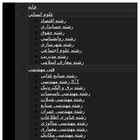
خانه
علوم انساني
رشته اقتصاد
رشته حسابداري
رشته حقوق
رشته روانشناسي
رشته شهرسازي
رشته علوم اجتماعي
رشته مديريت
رشته معارف اسلامی
فنی مهندسی
رشته صنايع غذايي
رشته مهندسي ICT
رشته برق و الکترونيک
رشته مهندسي تاسيسات
رشته مهندسی شیلات
رشته مهندسی صنایع
رشته مهندسی عمران
رشته فناوری اطلاعات
رشته مهندسي متالوژي
رشته مهندسی معماری
رشته مهندسی مکانیک