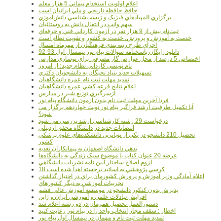
اعلام اولويت استخدام پيماني 5 هزار معلم
حافظ حافظه تاريخي و ملي ايرانيان است
برگزاري المپيادهاي فيزيک و زيست‌شناسي دانش‌آموزي
سهم وانت در انتقال دانش به روستائيان
ثبت‌نام بيش از 9 هزار نفر در آزمون کارداني فني و حرفه‌اي
خدمت به آموزش و پرورش، خدمت به کشور و تقويت نظام است
اجراي طرح رتبه بندي فرهنگيان از مهرماه امسال
دانلود رایگان پاسخنامه سوالات پیام نور نیمسال اول 93-92
اختصاص 5 درصد از محل عوارض گاز مصرفي براي نوسازي مدارس
نام نويسي کارداني نظام جديد؛ از امروز
تسهيلات جديد بنياد نخبگان به دانشجويان دکتري
تمديد مهلت ثبت نام عمره دانشگاهيان
اعلام نتايج قرعه کشي عمره دانشگاهيان
ازسرگيري توزيع شير در مدارس
فردا آخرین مهلت ثبت نام بدون آزمون دانشگاه پیام نور
آیا تکمیل ظرفیت ارشد فراگیر پیام نور نوبت چهاردهم برگزار می
شود؟
درخواست 29 رشته کارشناسي ارشد بررسي مي شود
انتصابات جديد در دانشگاه محقق اردبيلي
تحصيل 210 دانشجو در يکي از نوپاترين دانشکده‌هاي علوم پزشکي
کشور
بدهي دانشگاه اصفهان به پيمانکاران تغذيه
عرضه 20 عنوان کتاب با موضوع سبک زندگي به دانشگاه‌ها
لزوم اصلاح ساختار آيين نامه نشريات دانشگاهي
18 کرسي پژوهشي به اساتيد برجسته اهدا شده است
اعلام آمادگي وزير آموزش و پرورش کشورمان براي در اختيار گذاشتن
تجربيات آموزشي به ديگر کشورهاي
پذيرش بدون کنکور دانشجو در موسسه آموزش عالي قشم
افزايش تبادلات علمي و آموزشي ايران و ژاپن
دستورالعمل تحصیل همزمان در دو رشته اعلام شد
اخطار : سقف مجاز انتخاب واحد را در پیام نور رعایت کنید
تمدید مهلت ثبت نام و مهمان در نیمسال اول پیام نور