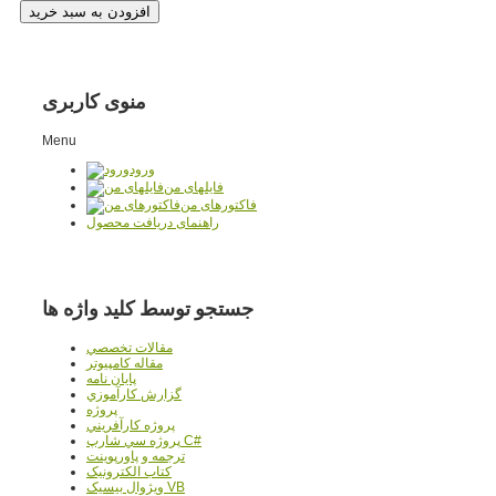
منوی کاربری
Menu
ورود
فایلهای من
فاکتورهای من
راهنمای دریافت محصول
جستجو توسط کلید واژه ها
مقالات تخصصي
مقاله کامپیوتر
پایان نامه
گزارش کارآموزي
پروژه
پروژه کارآفريني
پروژه سي شارپ C#
ترجمه و پاورپوينت
کتاب الکترونيک
ويژوال بيسيک VB