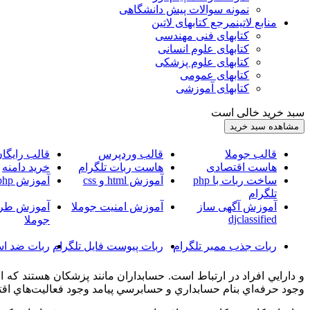
نمونه سوالات پیش دانشگاهی
منابع لاتین
مرجع کتابهای لاتین
کتابهای فنی مهندسی
کتابهای علوم انسانی
کتابهای علوم پزشکی
کتابهای عمومی
کتابهای آموزشی
سبد خرید خالی است
قالب جوملا
قالب وردپرس
قالب رایگا
هاست اقتصادی
هاست ربات تلگرام
خرید دامنه
ساخت ربات با php
آموزش html و css
آموزش php
تلگرام
آموزش آگهی ساز
آموزش امنیت جوملا
آموزش طرا
djclassified
جوملا
ربات جذب ممبر تلگرام
ربات پیوست فایل تلگرام
ربات ضد اس
و دارايي افراد در ارتباط است. حسابداران مانند پزشكان هستند ك
وجود حرفه‌اي بنام حسابداري و حسابرسي پيامد وجود فعاليت‌هاي ا