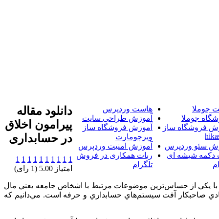
 جوملا
هاست وردپرس
دانلود مقاله
شگاه جوملا
آموزش طراحی سایت
پیرامون اخلاق
ش فروشگاه ساز
آموزش فروشگاه ساز
hika
در حسابداری
ویرچومارت
ش سئو وردپرس
آموزش امنیت وردپرس
 دکمه شیشه ای
ربات همکاری در فروش
1
1
1
1
1
1
1
1
1
1
م
تلگرام
امتیاز 5.00 (1 رای)
ا يكي از حساس‌ترين موضوعات مرتبط با اشخاص جامعه يعني مال
مادي صاحبكار آفت سيستم‌هاي حسابداري و حرفه است. مي‌دانيم كه