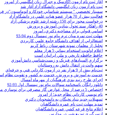
آغاز ثبت نام آزمون آکادميک و جنرال زبان انگليسي از امروز
ثبت نام آزمون زبان انگليسي دانشگاه آزاد آغاز شد
سمينار تخصصي " سيستم شناسايي خودکارو اتوماسيون"در فر
فعاليت بيش از 70 هزار عضو هيات علمي در دانشگاه آزاد
درخواست مجوز براي 150 رشته ارشد علوم پزشکي آزاد
40 راهکار سند تحول بنيادين آموزش و پرورش
اسامي قبولي براي مصاحبه دکتري، امروز
مهلت ثبت نمره میان ترم پیام نور نیمسال دوم 94-93
اشتغالزايي از اهداف دانشگاه جامع علمي کاربردي
تجليل از معلمان نمونه شهرستان رباط کريم
اعلام اولويت استخدام پيماني 5 هزار معلم
حافظ حافظه تاريخي و ملي ايرانيان است
برگزاري المپيادهاي فيزيک و زيست‌شناسي دانش‌آموزي
سهم وانت در انتقال دانش به روستائيان
ثبت‌نام بيش از 9 هزار نفر در آزمون کارداني فني و حرفه‌اي
خدمت به آموزش و پرورش، خدمت به کشور و تقويت نظام ا
اجراي طرح رتبه بندي فرهنگيان از مهرماه امسال
دانلود رایگان پاسخنامه سوالات پیام نور نیمسال اول 93-92
اختصاص 5 درصد از محل عوارض گاز مصرفي براي نوسازي مدارس
نام نويسي کارداني نظام جديد؛ از امروز
تسهيلات جديد بنياد نخبگان به دانشجويان دکتري
تمديد مهلت ثبت نام عمره دانشگاهيان
اعلام نتايج قرعه کشي عمره دانشگاهيان
ازسرگيري توزيع شير در مدارس