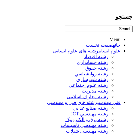
جستجو
Menu
خانه
صفحه نخست
علوم انساني
رشته های علوم انسانی
رشته اقتصاد
رشته حسابداري
رشته حقوق
رشته روانشناسي
رشته شهرسازي
رشته علوم اجتماعي
رشته مديريت
رشته معارف اسلامی
فنی مهندسی
رشته های فنی و مهندسی
رشته صنايع غذايي
رشته مهندسي ICT
رشته برق و الکترونيک
رشته مهندسي تاسيسات
رشته مهندسی شیلات