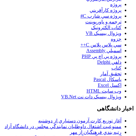
پروژه
پروژه کارآفريني
پروژه سي شارپ C#
ترجمه و پاورپوينت
کتاب الکترونيک
ويژوال بيسيک VB
جزوه
سي پلاس پلاس C++
اسمبلي Assembly
پروژه پي اچ پي PHP
دلفي Delphi
کتاب
تحقيق آمار
پاسکال Pascal
اکسل Excel
وب سايت HTML
ويژوال بيسيک دات نت VB.Net
اخبار دانشگاهی
آغاز توزيع کارت آزمون دستياري از دوشنبه
ممنوعيت اشتغال داوطلبان نمايندگي مجلس در دانشگاه آزاد
رتبه بندي فرهنگيان از مهر