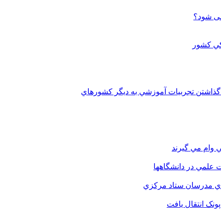
می شود؟
 گذاشتن تجربيات آموزشي به ديگر کشورهاي
 وام مي گيرند
 علمي در دانشگاهها
اي مدرسان ستاد مرکزي
نک انتقال يافت