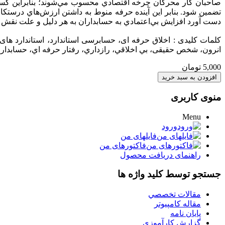
صاحبان كار محركان چرخه اقتصادي محسوب مي‌شوند؛ بنابراين كسب 
تضمين شود. بنابر اين آينده حرفه منوط به داشتن ارزش‌هاي درستك
دست آورد افزايش بي‌اعتمادي به حسابداران به هر دليل و علت نقش 
کلمات کلیدی : اخلاق حرفه ای، حسابرسی استاندارد، استاندارد 
انرون، شخص حقیقی، بي اخلاقي، رازداري، رفتار حرفه اي، حسابدا
5,000 تومان
منوی کاربری
Menu
ورود
فایلهای من
فاکتورهای من
راهنمای دریافت محصول
جستجو توسط کلید واژه ها
مقالات تخصصي
مقاله کامپیوتر
پایان نامه
گزارش کارآموزي