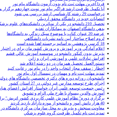
فردا آخرین مهلت ثبت نام بدون آزمون دانشگاه پیام نور
آیا تکمیل ظرفیت ارشد فراگیر پیام نور نوبت چهاردهم برگزار 
درخواست 29 رشته کارشناسي ارشد بررسي مي شود
انتصابات جديد در دانشگاه محقق اردبيلي
تحصيل 210 دانشجو در يکي از نوپاترين دانشکده‌هاي علوم پزشکي کشور
بدهي دانشگاه اصفهان به پيمانکاران تغذيه
عرضه 20 عنوان کتاب با موضوع سبک زندگي به دانشگاه‌ها
لزوم اصلاح ساختار آيين نامه نشريات دانشگاهي
18 کرسي پژوهشي به اساتيد برجسته اهدا شده است
اعلام آمادگي وزير آموزش و پرورش کشورمان براي در اختيار
پذيرش بدون کنکور دانشجو در موسسه آموزش عالي قشم
افزايش تبادلات علمي و آموزشي ايران و ژاپن
دستورالعمل تحصیل همزمان در دو رشته اعلام شد
اخطار : سقف مجاز انتخاب واحد را در پیام نور رعایت کنید
تمدید مهلت ثبت نام و مهمان در نیمسال اول پیام نور
دانشجويان روزانه دوره هاي دكتري تخصصي دانشگاه هاي دولتي
اجراي طرح توسعه مدارس غير دولتي در 27 استان کشور
رئيس جمعيت توسعه علمي ايران خواستار افزايش اعضاي هيات
آموزش والدين بيسواد با طرح ملي الزام و تشويق
برگزاري دوره" نظام آموزش علمي كاربردي كشور اتريش" بر
40 هزار دانش آموز و دانشجو از موزه دارآباد بازديد کردند
معاونت سنجش و پذيرش به محل سازمان مرکزي دانشگاه در پو
تمديد ثبت نام تکميل ظرفيت گروه علوم پزشکي