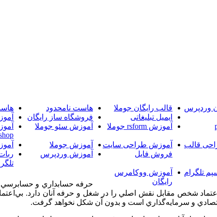
ن وردپرس
قالب رایگان جوملا
هاست نامحدود
هاست
ایمیل تبلیغاتی
فروشگاه ساز رایگان
آموز
آموزش rsform جوملا
آموزش سئو جوملا
آموز
shop
حی قالب
آموزش طراحی سایت
آموزش جوملا
آموز
فروش فایل
آموزش وردپرس
ربات
تلگرا
پم تلگرام
آموزش ووکامرس
رایگان
حرفه حسابداري و حسابرسي ب
ه اعتماد شخص مقابل نقش اصلي را در شغل و حرفه آنان دارد. بي‌اعت
قتصادي و سرمايه‌گذاري است و بدون آن شكل نخواهد گرفت.