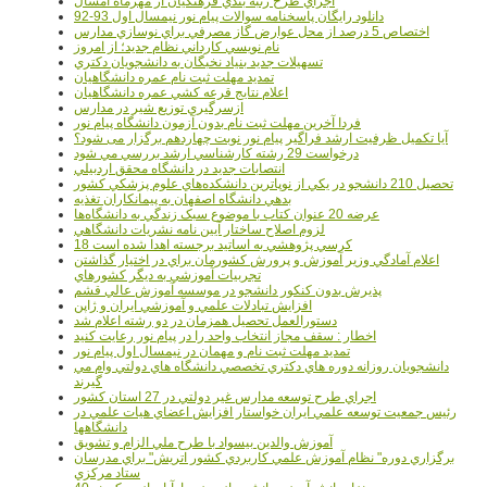
اجراي طرح رتبه بندي فرهنگيان از مهرماه امسال
دانلود رایگان پاسخنامه سوالات پیام نور نیمسال اول 93-92
اختصاص 5 درصد از محل عوارض گاز مصرفي براي نوسازي مدارس
نام نويسي کارداني نظام جديد؛ از امروز
تسهيلات جديد بنياد نخبگان به دانشجويان دکتري
تمديد مهلت ثبت نام عمره دانشگاهيان
اعلام نتايج قرعه کشي عمره دانشگاهيان
ازسرگيري توزيع شير در مدارس
فردا آخرین مهلت ثبت نام بدون آزمون دانشگاه پیام نور
آیا تکمیل ظرفیت ارشد فراگیر پیام نور نوبت چهاردهم برگزار می شود؟
درخواست 29 رشته کارشناسي ارشد بررسي مي شود
انتصابات جديد در دانشگاه محقق اردبيلي
تحصيل 210 دانشجو در يکي از نوپاترين دانشکده‌هاي علوم پزشکي کشور
بدهي دانشگاه اصفهان به پيمانکاران تغذيه
عرضه 20 عنوان کتاب با موضوع سبک زندگي به دانشگاه‌ها
لزوم اصلاح ساختار آيين نامه نشريات دانشگاهي
18 کرسي پژوهشي به اساتيد برجسته اهدا شده است
اعلام آمادگي وزير آموزش و پرورش کشورمان براي در اختيار گذاشتن
تجربيات آموزشي به ديگر کشورهاي
پذيرش بدون کنکور دانشجو در موسسه آموزش عالي قشم
افزايش تبادلات علمي و آموزشي ايران و ژاپن
دستورالعمل تحصیل همزمان در دو رشته اعلام شد
اخطار : سقف مجاز انتخاب واحد را در پیام نور رعایت کنید
تمدید مهلت ثبت نام و مهمان در نیمسال اول پیام نور
دانشجويان روزانه دوره هاي دكتري تخصصي دانشگاه هاي دولتي وام مي
گيرند
اجراي طرح توسعه مدارس غير دولتي در 27 استان کشور
رئيس جمعيت توسعه علمي ايران خواستار افزايش اعضاي هيات علمي در
دانشگاهها
آموزش والدين بيسواد با طرح ملي الزام و تشويق
برگزاري دوره" نظام آموزش علمي كاربردي كشور اتريش" براي مدرسان
ستاد مرکزي