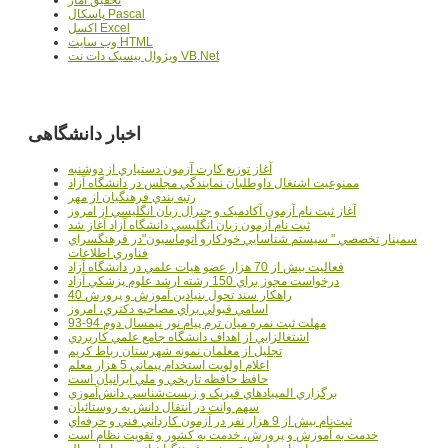
پاسکال Pascal
اکسل Excel
وب سايت HTML
ويژوال بيسيک دات نت VB.Net
اخبار دانشگاهی
آغاز توزيع کارت آزمون دستياري از دوشنبه
ممنوعيت اشتغال داوطلبان نمايندگي مجلس در دانشگاه آزاد
رتبه بندي فرهنگيان از مهر
آغاز ثبت نام آزمون آکادميک و جنرال زبان انگليسي از امروز
ثبت نام آزمون زبان انگليسي دانشگاه آزاد آغاز شد
سمينار تخصصي " سيستم شناسايي خودکارو اتوماسيون"در فرهنگسراي
فناوري اطلاعات
فعاليت بيش از 70 هزار عضو هيات علمي در دانشگاه آزاد
درخواست مجوز براي 150 رشته ارشد علوم پزشکي آزاد
40 راهکار سند تحول بنيادين آموزش و پرورش
اسامي قبولي براي مصاحبه دکتري، امروز
مهلت ثبت نمره میان ترم پیام نور نیمسال دوم 94-93
اشتغالزايي از اهداف دانشگاه جامع علمي کاربردي
تجليل از معلمان نمونه شهرستان رباط کريم
اعلام اولويت استخدام پيماني 5 هزار معلم
حافظ حافظه تاريخي و ملي ايرانيان است
برگزاري المپيادهاي فيزيک و زيست‌شناسي دانش‌آموزي
سهم وانت در انتقال دانش به روستائيان
ثبت‌نام بيش از 9 هزار نفر در آزمون کارداني فني و حرفه‌اي
خدمت به آموزش و پرورش، خدمت به کشور و تقويت نظام است