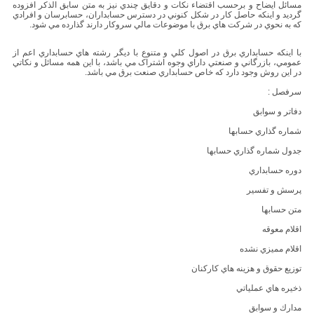
مسائل ايضاح و برحسب اقتضاء نکات و دقايق چندي نيز به متن سابق الذکر افزوده
گرديد و اينکه حاصل کار در شکل کنوني در دسترس حسابداران، حسابرسان و افرادي
که به نحوي در شرکت هاي برق با موضوعات مالي سروکار دارند گذارده مي شود.
با اينکه حسابداري برق در اصول کلي و متنوع با ديگر رشته هاي حسابداري اعم از
عمومي، بازرگاني و صنعتي داراي وجوه اشتراک مي باشد، با اين همه مسائل و نکاتي
در اين روش وجود دارد که خاص حسابداري صنعت برق مي باشد.
سرفصل :
دفاتر و سوابق
شماره گذاري حسابها
جدول شماره گذاري حسابها
دوره حسابداري
پرسش و تفسير
متن حسابها
اقلام معوقه
اقلام مميزي نشده
توزيع حقوق و هزينه هاي كاركنان
ذخيره هاي عملياتي
مدارك و سوابق