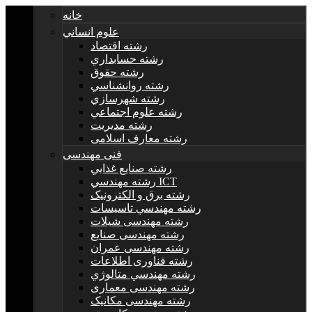
خانه
علوم انساني
رشته اقتصاد
رشته حسابداري
رشته حقوق
رشته روانشناسي
رشته شهرسازي
رشته علوم اجتماعي
رشته مديريت
رشته معارف اسلامی
فنی مهندسی
رشته صنايع غذايي
رشته مهندسي ICT
رشته برق و الکترونيک
رشته مهندسي تاسيسات
رشته مهندسی شیلات
رشته مهندسی صنایع
رشته مهندسی عمران
رشته فناوری اطلاعات
رشته مهندسي متالوژي
رشته مهندسی معماری
رشته مهندسی مکانیک