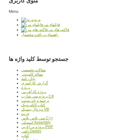
منوی کاربری
Menu
ورود
فایلهای من
فاکتورهای من
راهنمای دریافت محصول
جستجو توسط کلید واژه ها
مقالات تخصصي
مقاله کامپیوتر
پایان نامه
گزارش کارآموزي
پروژه
پروژه کارآفريني
پروژه سي شارپ C#
ترجمه و پاورپوينت
کتاب الکترونيک
ويژوال بيسيک VB
جزوه
سي پلاس پلاس C++
اسمبلي Assembly
پروژه پي اچ پي PHP
دلفي Delphi
کتاب
تحقيق آمار