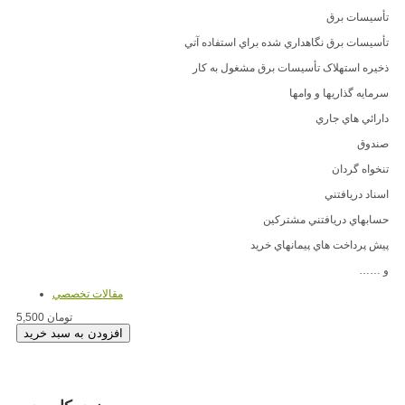
تأسيسات برق
تأسيسات برق نگاهداري شده براي استفاده آتي
ذخيره استهلاک تأسيسات برق مشغول به کار
سرمايه گذاريها و وامها
دارائي هاي جاري
صندوق
تنخواه گردان
اسناد دريافتني
حسابهاي دريافتني مشتركين
پيش پرداخت هاي پيمانهاي خريد
و ……
مقالات تخصصي
5,500 تومان