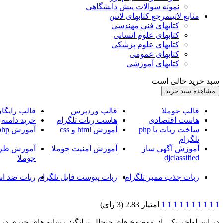
نمونه سوالات پیش دانشگاهی
منابع لاتین
مرجع کتابهای لاتین
کتابهای فنی مهندسی
کتابهای علوم انسانی
کتابهای علوم پزشکی
کتابهای عمومی
کتابهای آموزشی
سبد خرید خالی است
قالب جوملا
قالب وردپرس
قالب رایگا
هاست اقتصادی
هاست ربات تلگرام
خرید دامنه
ساخت ربات با php
آموزش html و css
آموزش php
تلگرام
آموزش آگهی ساز
آموزش امنیت جوملا
آموزش طرا
djclassified
جوملا
ربات جذب ممبر تلگرام
ربات پیوست فایل تلگرام
ربات ضد اس
1
1
1
1
1
1
1
1
1
1
امتیاز 2.83 (3 رای)
در این اواخر یکی از موضوع های جنجال برانگیز رسانه های خبری د