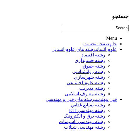
جستجو
Menu
خانه
صفحه نخست
علوم انساني
رشته های علوم انسانی
رشته اقتصاد
رشته حسابداري
رشته حقوق
رشته روانشناسي
رشته شهرسازي
رشته علوم اجتماعي
رشته مديريت
رشته معارف اسلامی
فنی مهندسی
رشته های فنی و مهندسی
رشته صنايع غذايي
رشته مهندسي ICT
رشته برق و الکترونيک
رشته مهندسي تاسيسات
رشته مهندسی شیلات