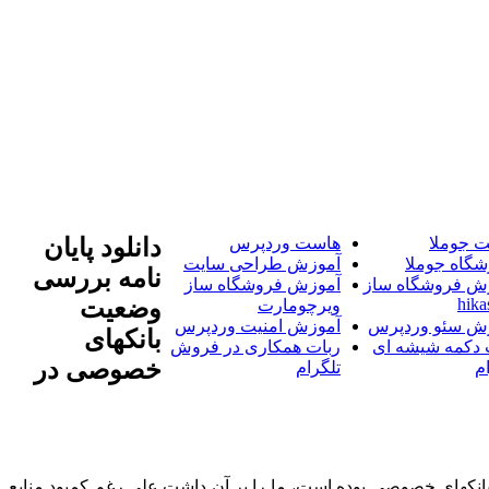
 جوملا
هاست وردپرس
دانلود پایان
شگاه جوملا
آموزش طراحی سایت
نامه بررسی
ش فروشگاه ساز
آموزش فروشگاه ساز
hika
وضعیت
ویرچومارت
ش سئو وردپرس
آموزش امنیت وردپرس
بانکهای
 دکمه شیشه ای
ربات همکاری در فروش
خصوصی در
م
تلگرام
انکهای خصوصی بوده است، ما را بر آن داشت علی رغم کمبود منابع