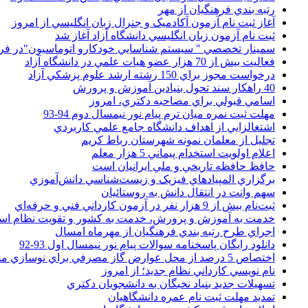
رتبه بندي فرهنگيان از مهر
آغاز ثبت نام آزمون آکادميک و جنرال زبان انگليسي از امروز
ثبت نام آزمون زبان انگليسي دانشگاه آزاد آغاز شد
سمينار تخصصي " سيستم شناسايي خودکارو اتوماسيون"در فر
فعاليت بيش از 70 هزار عضو هيات علمي در دانشگاه آزاد
درخواست مجوز براي 150 رشته ارشد علوم پزشکي آزاد
40 راهکار سند تحول بنيادين آموزش و پرورش
اسامي قبولي براي مصاحبه دکتري، امروز
مهلت ثبت نمره میان ترم پیام نور نیمسال دوم 94-93
اشتغالزايي از اهداف دانشگاه جامع علمي کاربردي
تجليل از معلمان نمونه شهرستان رباط کريم
اعلام اولويت استخدام پيماني 5 هزار معلم
حافظ حافظه تاريخي و ملي ايرانيان است
برگزاري المپيادهاي فيزيک و زيست‌شناسي دانش‌آموزي
سهم وانت در انتقال دانش به روستائيان
ثبت‌نام بيش از 9 هزار نفر در آزمون کارداني فني و حرفه‌اي
خدمت به آموزش و پرورش، خدمت به کشور و تقويت نظام ا
اجراي طرح رتبه بندي فرهنگيان از مهرماه امسال
دانلود رایگان پاسخنامه سوالات پیام نور نیمسال اول 93-92
اختصاص 5 درصد از محل عوارض گاز مصرفي براي نوسازي مدارس
نام نويسي کارداني نظام جديد؛ از امروز
تسهيلات جديد بنياد نخبگان به دانشجويان دکتري
تمديد مهلت ثبت نام عمره دانشگاهيان