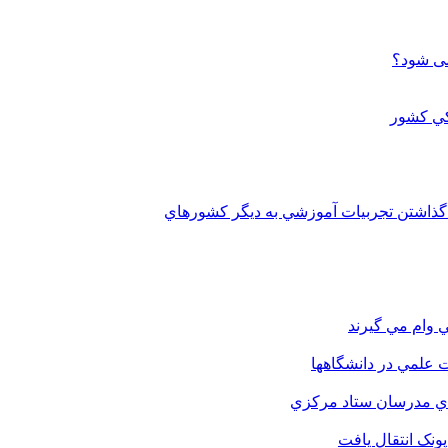
می شود؟
 گذاشتن تجربيات آموزشي به ديگر کشورهاي
 وام مي گيرند
 علمي در دانشگاهها
اي مدرسان ستاد مرکزي
نک انتقال يافت