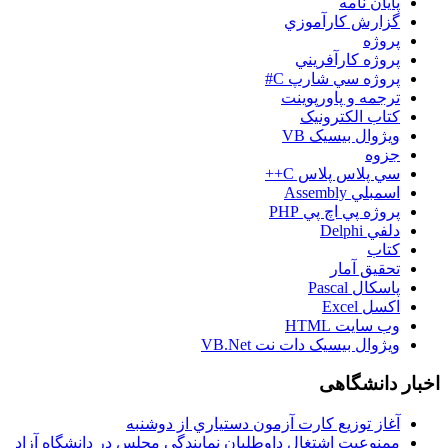
پایان نامه
گزارش کارآموزي
پروژه
پروژه کارآفريني
پروژه سي شارپ C#
ترجمه و پاورپوينت
کتاب الکترونيک
ويژوال بيسيک VB
جزوه
سي پلاس پلاس C++
اسمبلي Assembly
پروژه پي اچ پي PHP
دلفي Delphi
کتاب
تحقيق آمار
پاسکال Pascal
اکسل Excel
وب سايت HTML
ويژوال بيسيک دات نت VB.Net
اخبار دانشگاهی
آغاز توزيع کارت آزمون دستياري از دوشنبه
ممنوعيت اشتغال داوطلبان نمايندگي مجلس در دانشگاه آزاد