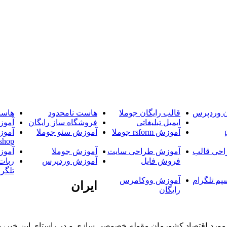
ن وردپرس
قالب رایگان جوملا
هاست نامحدود
هاست
ایمیل تبلیغاتی
فروشگاه ساز رایگان
آموز
آموزش rsform جوملا
آموزش سئو جوملا
آموز
shop
حی قالب
آموزش طراحی سایت
آموزش جوملا
آموز
فروش فایل
آموزش وردپرس
ربات
تلگرا
پم تلگرام
آموزش ووکامرس
ایران
رایگان
ر مورد اقتصاد کشورمان مقوله خصوصی سازی و در راستای این خبر، ب