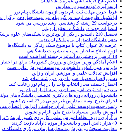
اعلام نتايج قرعه کشي عمره دانشگاهيان
ازسرگيري توزيع شير در مدارس
فردا آخرین مهلت ثبت نام بدون آزمون دانشگاه پیام نور
آیا تکمیل ظرفیت ارشد فراگیر پیام نور نوبت چهاردهم برگزار 
درخواست 29 رشته کارشناسي ارشد بررسي مي شود
انتصابات جديد در دانشگاه محقق اردبيلي
تحصيل 210 دانشجو در يکي از نوپاترين دانشکده‌هاي علوم پزشکي کشور
بدهي دانشگاه اصفهان به پيمانکاران تغذيه
عرضه 20 عنوان کتاب با موضوع سبک زندگي به دانشگاه‌ها
لزوم اصلاح ساختار آيين نامه نشريات دانشگاهي
18 کرسي پژوهشي به اساتيد برجسته اهدا شده است
اعلام آمادگي وزير آموزش و پرورش کشورمان براي در اختيار
پذيرش بدون کنکور دانشجو در موسسه آموزش عالي قشم
افزايش تبادلات علمي و آموزشي ايران و ژاپن
دستورالعمل تحصیل همزمان در دو رشته اعلام شد
اخطار : سقف مجاز انتخاب واحد را در پیام نور رعایت کنید
تمدید مهلت ثبت نام و مهمان در نیمسال اول پیام نور
دانشجويان روزانه دوره هاي دكتري تخصصي دانشگاه هاي دولتي
اجراي طرح توسعه مدارس غير دولتي در 27 استان کشور
رئيس جمعيت توسعه علمي ايران خواستار افزايش اعضاي هيات
آموزش والدين بيسواد با طرح ملي الزام و تشويق
برگزاري دوره" نظام آموزش علمي كاربردي كشور اتريش" بر
40 هزار دانش آموز و دانشجو از موزه دارآباد بازديد کردند
معاونت سنجش و پذيرش به محل سازمان مرکزي دانشگاه در پو