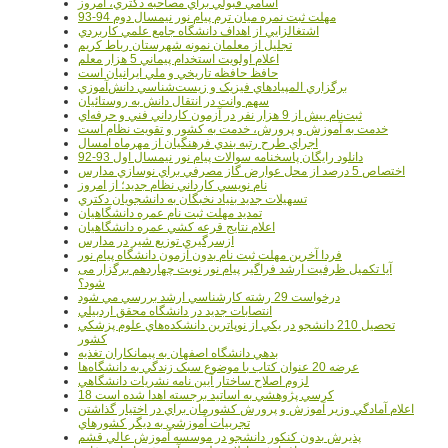
اسامي قبولي براي مصاحبه دکتري، امروز
مهلت ثبت نمره میان ترم پیام نور نیمسال دوم 94-93
اشتغالزايي از اهداف دانشگاه جامع علمي کاربردي
تجليل از معلمان نمونه شهرستان رباط کريم
اعلام اولويت استخدام پيماني 5 هزار معلم
حافظ حافظه تاريخي و ملي ايرانيان است
برگزاري المپيادهاي فيزيک و زيست‌شناسي دانش‌آموزي
سهم وانت در انتقال دانش به روستائيان
ثبت‌نام بيش از 9 هزار نفر در آزمون کارداني فني و حرفه‌اي
خدمت به آموزش و پرورش، خدمت به کشور و تقويت نظام است
اجراي طرح رتبه بندي فرهنگيان از مهرماه امسال
دانلود رایگان پاسخنامه سوالات پیام نور نیمسال اول 93-92
اختصاص 5 درصد از محل عوارض گاز مصرفي براي نوسازي مدارس
نام نويسي کارداني نظام جديد؛ از امروز
تسهيلات جديد بنياد نخبگان به دانشجويان دکتري
تمديد مهلت ثبت نام عمره دانشگاهيان
اعلام نتايج قرعه کشي عمره دانشگاهيان
ازسرگيري توزيع شير در مدارس
فردا آخرین مهلت ثبت نام بدون آزمون دانشگاه پیام نور
آیا تکمیل ظرفیت ارشد فراگیر پیام نور نوبت چهاردهم برگزار می
شود؟
درخواست 29 رشته کارشناسي ارشد بررسي مي شود
انتصابات جديد در دانشگاه محقق اردبيلي
تحصيل 210 دانشجو در يکي از نوپاترين دانشکده‌هاي علوم پزشکي
کشور
بدهي دانشگاه اصفهان به پيمانکاران تغذيه
عرضه 20 عنوان کتاب با موضوع سبک زندگي به دانشگاه‌ها
لزوم اصلاح ساختار آيين نامه نشريات دانشگاهي
18 کرسي پژوهشي به اساتيد برجسته اهدا شده است
اعلام آمادگي وزير آموزش و پرورش کشورمان براي در اختيار گذاشتن
تجربيات آموزشي به ديگر کشورهاي
پذيرش بدون کنکور دانشجو در موسسه آموزش عالي قشم