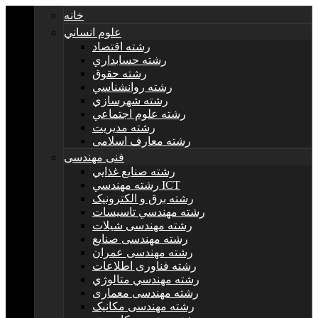
خانه
علوم انساني
رشته اقتصاد
رشته حسابداري
رشته حقوق
رشته روانشناسي
رشته شهرسازي
رشته علوم اجتماعي
رشته مديريت
رشته معارف اسلامی
فنی مهندسی
رشته صنايع غذايي
رشته مهندسي ICT
رشته برق و الکترونيک
رشته مهندسي تاسيسات
رشته مهندسی شیلات
رشته مهندسی صنایع
رشته مهندسی عمران
رشته فناوری اطلاعات
رشته مهندسي متالوژي
رشته مهندسی معماری
رشته مهندسی مکانیک