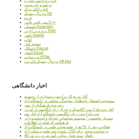
پروژه سي شارپ C#
ترجمه و پاورپوينت
کتاب الکترونيک
ويژوال بيسيک VB
جزوه
سي پلاس پلاس C++
اسمبلي Assembly
پروژه پي اچ پي PHP
دلفي Delphi
کتاب
تحقيق آمار
پاسکال Pascal
اکسل Excel
وب سايت HTML
ويژوال بيسيک دات نت VB.Net
اخبار دانشگاهی
آغاز توزيع کارت آزمون دستياري از دوشنبه
ممنوعيت اشتغال داوطلبان نمايندگي مجلس در دانشگاه آزاد
رتبه بندي فرهنگيان از مهر
آغاز ثبت نام آزمون آکادميک و جنرال زبان انگليسي از امروز
ثبت نام آزمون زبان انگليسي دانشگاه آزاد آغاز شد
سمينار تخصصي " سيستم شناسايي خودکارو اتوماسيون"در
فرهنگسراي فناوري اطلاعات
فعاليت بيش از 70 هزار عضو هيات علمي در دانشگاه آزاد
درخواست مجوز براي 150 رشته ارشد علوم پزشکي آزاد
40 راهکار سند تحول بنيادين آموزش و پرورش