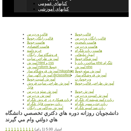
کتابهای عمومی
کتابهای آموزشی
قالب جوملا
قالب وردپرس
قالب رایگان وردپرس
قالب رایگان جوملا
هاست نامحدود
هاست جوملا
هاست وردپرس
هاست اقتصادی
هاست ربات تلگرام
خرید دامنه
ایمیل تبلیغاتی
فروشگاه ساز رایگان
آموزشگاه جوملا
آموزش طراحی سایت
ساخت ربات با php تلگرام
آموزش html و css
آموزش php
آموزش rsform جوملا
آموزش سئو جوملا
آموزش فروشگاه ساز hikashop
آموزش فروشگاه ساز
آموزش آگهی ساز djclassified
ویرچومارت
آموزش امنیت جوملا
آموزش طراحی قالب جوملا
آموزش طراحی سایت فروش
فایل
آموزش جوملا
آموزش سئو وردپرس
آموزش امنیت وردپرس
آموزش وردپرس
ربات دکمه شیشه ای تلگرام
ربات همکاری در فروش تلگرام
ربات جذب ممبر تلگرام
ربات پیوست فایل تلگرام
ربات ضد اسپم تلگرام
آموزش ووکامرس رایگان
دانشجويان روزانه دوره هاي دكتري تخصصي دانشگاه
هاي دولتي وام مي گيرند
امتیاز 5.00 (1 رای)
1
1
1
1
1
1
1
1
1
1