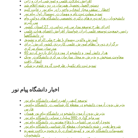
افزايش تبادلات علمي و آموزشي ايران و ژاپن
دستورالعمل تحصیل همزمان در دو رشته اعلام شد
اخطار : سقف مجاز انتخاب واحد را در پیام نور رعایت کنید
تمدید مهلت ثبت نام و مهمان در نیمسال اول پیام نور
دانشجويان روزانه دوره هاي دكتري تخصصي دانشگاه هاي دولتي وام
مي گيرند
اجراي طرح توسعه مدارس غير دولتي در 27 استان کشور
رئيس جمعيت توسعه علمي ايران خواستار افزايش اعضاي هيات علمي
در دانشگاهها
آموزش والدين بيسواد با طرح ملي الزام و تشويق
برگزاري دوره" نظام آموزش علمي كاربردي كشور اتريش" براي
مدرسان ستاد مرکزي
40 هزار دانش آموز و دانشجو از موزه دارآباد بازديد کردند
معاونت سنجش و پذيرش به محل سازمان مرکزي دانشگاه در پونک
انتقال يافت
تمديد ثبت نام تکميل ظرفيت گروه علوم پزشکي
اخبار دانشگاه پیام نور
توسعه کیفی راهبرد اصلی دانشگاه پیام نور
پذیرش بدون آزمون دانشجو در مقطع کارشناسی در دانشگاه پیام‌نور
فارس
پذیرش بدون آزمون دانشجو در دانشگاه پیام نور همدان
سرمایه گذاری 980 میلیارد تومانی دانشگاه پیام نور
نحوه ارائه درس آشنایی با دفاع مقدس در دانشگاه پیام نور
شروط تغییر رشته دانشجویان مقطع کارشناسی دانشگاه پیام نور
تصمیمات دانشگاه یام نور و کمیته امداد درباره نحوه پرداخت شهریه
دانشجویان