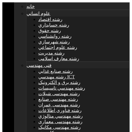
خانه
علوم انساني
رشته اقتصاد
رشته حسابداري
رشته حقوق
رشته روانشناسي
رشته شهرسازي
رشته علوم اجتماعي
رشته مديريت
رشته معارف اسلامی
فنی مهندسی
رشته صنايع غذايي
رشته مهندسي ICT
رشته برق و الکترونيک
رشته مهندسي تاسيسات
رشته مهندسی شیلات
رشته مهندسی صنایع
رشته مهندسی عمران
رشته فناوری اطلاعات
رشته مهندسي متالوژي
رشته مهندسی معماری
رشته مهندسی مکانیک