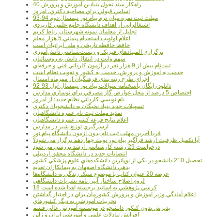
40 راهکار سند تحول بنيادين آموزش و پرورش
اسامي قبولي براي مصاحبه دکتري، امروز
مهلت ثبت نمره میان ترم پیام نور نیمسال دوم 94-93
اشتغالزايي از اهداف دانشگاه جامع علمي کاربردي
تجليل از معلمان نمونه شهرستان رباط کريم
اعلام اولويت استخدام پيماني 5 هزار معلم
حافظ حافظه تاريخي و ملي ايرانيان است
برگزاري المپيادهاي فيزيک و زيست‌شناسي دانش‌آموزي
سهم وانت در انتقال دانش به روستائيان
ثبت‌نام بيش از 9 هزار نفر در آزمون کارداني فني و حرفه‌اي
خدمت به آموزش و پرورش، خدمت به کشور و تقويت نظام است
اجراي طرح رتبه بندي فرهنگيان از مهرماه امسال
دانلود رایگان پاسخنامه سوالات پیام نور نیمسال اول 93-92
اختصاص 5 درصد از محل عوارض گاز مصرفي براي نوسازي مدارس
نام نويسي کارداني نظام جديد؛ از امروز
تسهيلات جديد بنياد نخبگان به دانشجويان دکتري
تمديد مهلت ثبت نام عمره دانشگاهيان
اعلام نتايج قرعه کشي عمره دانشگاهيان
ازسرگيري توزيع شير در مدارس
فردا آخرین مهلت ثبت نام بدون آزمون دانشگاه پیام نور
آیا تکمیل ظرفیت ارشد فراگیر پیام نور نوبت چهاردهم برگزار می شود؟
درخواست 29 رشته کارشناسي ارشد بررسي مي شود
انتصابات جديد در دانشگاه محقق اردبيلي
تحصيل 210 دانشجو در يکي از نوپاترين دانشکده‌هاي علوم پزشکي کشور
بدهي دانشگاه اصفهان به پيمانکاران تغذيه
عرضه 20 عنوان کتاب با موضوع سبک زندگي به دانشگاه‌ها
لزوم اصلاح ساختار آيين نامه نشريات دانشگاهي
18 کرسي پژوهشي به اساتيد برجسته اهدا شده است
اعلام آمادگي وزير آموزش و پرورش کشورمان براي در اختيار گذاشتن
تجربيات آموزشي به ديگر کشورهاي
پذيرش بدون کنکور دانشجو در موسسه آموزش عالي قشم
افزايش تبادلات علمي و آموزشي ايران و ژاپن