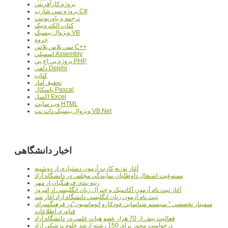
پروژه کارآفريني
پروژه سي شارپ C#
ترجمه و پاورپوينت
کتاب الکترونيک
ويژوال بيسيک VB
جزوه
سي پلاس پلاس C++
اسمبلي Assembly
پروژه پي اچ پي PHP
دلفي Delphi
کتاب
تحقيق آمار
پاسکال Pascal
اکسل Excel
وب سايت HTML
ويژوال بيسيک دات نت VB.Net
اخبار دانشگاهی
آغاز توزيع کارت آزمون دستياري از دوشنبه
ممنوعيت اشتغال داوطلبان نمايندگي مجلس در دانشگاه آزاد
رتبه بندي فرهنگيان از مهر
آغاز ثبت نام آزمون آکادميک و جنرال زبان انگليسي از امروز
ثبت نام آزمون زبان انگليسي دانشگاه آزاد آغاز شد
سمينار تخصصي " سيستم شناسايي خودکارو اتوماسيون"در فرهنگسراي
فناوري اطلاعات
فعاليت بيش از 70 هزار عضو هيات علمي در دانشگاه آزاد
درخواست مجوز براي 150 رشته ارشد علوم پزشکي آزاد