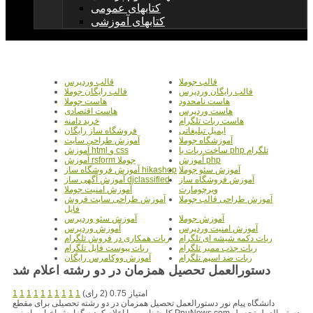
کتابهای عمومی
کتابهای آموزشی
قالب جوملا
قالب وردپرس
قالب رایگان وردپرس
قالب رایگان جوملا
هاست نامحدود
هاست جوملا
هاست وردپرس
هاست اقتصادی
هاست ربات تلگرام
خرید دامنه
ایمیل تبلیغاتی
فروشگاه ساز رایگان
آموزشگاه جوملا
آموزش طراحی سایت
ساخت ربات با php تلگرام
آموزش html و css
آموزش php
آموزش rsform جوملا
آموزش سئو جوملا
آموزش فروشگاه ساز hikashop
آموزش فروشگاه ساز
آموزش آگهی ساز djclassified
ویرچومارت
آموزش امنیت جوملا
آموزش طراحی قالب جوملا
آموزش طراحی سایت فروش
فایل
آموزش جوملا
آموزش سئو وردپرس
آموزش امنیت وردپرس
آموزش وردپرس
ربات دکمه شیشه ای تلگرام
ربات همکاری در فروش تلگرام
ربات جذب ممبر تلگرام
ربات پیوست فایل تلگرام
ربات ضد اسپم تلگرام
آموزش ووکامرس رایگان
دستورالعمل تحصیل همزمان در دو رشته اعلام شد
امتیاز 0.75 (2 رای)
1
1
1
1
1
1
1
1
1
1
دانشگاه پیام نور دستورالعمل تحصیل همزمان در دو رشته تحصیلی برای مقطع
کارشناسی را اعلام کردبه گزارش اخبار پیام نور PnuNews.com دستورالعمل تحصیل