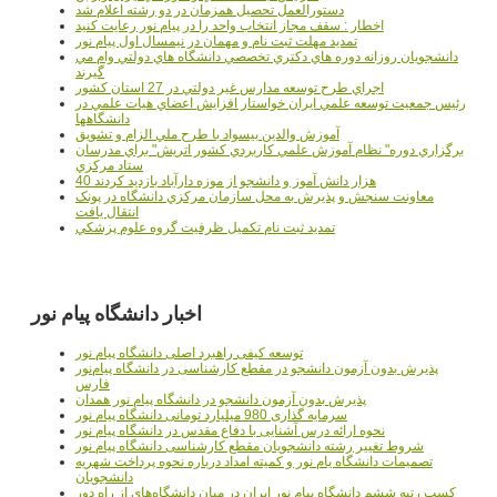
دستورالعمل تحصیل همزمان در دو رشته اعلام شد
اخطار : سقف مجاز انتخاب واحد را در پیام نور رعایت کنید
تمدید مهلت ثبت نام و مهمان در نیمسال اول پیام نور
دانشجويان روزانه دوره هاي دكتري تخصصي دانشگاه هاي دولتي وام مي
گيرند
اجراي طرح توسعه مدارس غير دولتي در 27 استان کشور
رئيس جمعيت توسعه علمي ايران خواستار افزايش اعضاي هيات علمي در
دانشگاهها
آموزش والدين بيسواد با طرح ملي الزام و تشويق
برگزاري دوره" نظام آموزش علمي كاربردي كشور اتريش" براي مدرسان
ستاد مرکزي
40 هزار دانش آموز و دانشجو از موزه دارآباد بازديد کردند
معاونت سنجش و پذيرش به محل سازمان مرکزي دانشگاه در پونک
انتقال يافت
تمديد ثبت نام تکميل ظرفيت گروه علوم پزشکي
اخبار دانشگاه پیام نور
توسعه کیفی راهبرد اصلی دانشگاه پیام نور
پذیرش بدون آزمون دانشجو در مقطع کارشناسی در دانشگاه پیام‌نور
فارس
پذیرش بدون آزمون دانشجو در دانشگاه پیام نور همدان
سرمایه گذاری 980 میلیارد تومانی دانشگاه پیام نور
نحوه ارائه درس آشنایی با دفاع مقدس در دانشگاه پیام نور
شروط تغییر رشته دانشجویان مقطع کارشناسی دانشگاه پیام نور
تصمیمات دانشگاه یام نور و کمیته امداد درباره نحوه پرداخت شهریه
دانشجویان
کسب رتبه ششم دانشگاه پیام نور ایران در میان دانشگاه‌های از راه دور