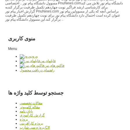
مسوول دانشگاه پیام نور .. اختصاصی PnuNews.comدانشگاه پیام نور تلاش می کند
برای کارشناسی ارشد فراگیر نوبت چهاردهم تکمیل ظرفیت برگزار کندبه
گزارش اخبار پیام نور PnuNews.com براساس آنچه که یکی از مسوولین پیام نور
عنوان کرده است احتمال دارد دانشگاه پیام نور برای نوبت چهاردهم تکمیل ظرفیت
برگزار کند.این مسوول دانشگاه پیام نور ..
منوی کاربری
Menu
ورود
فایلهای من
فاکتورهای من
راهنمای دریافت محصول
جستجو توسط کلید واژه ها
مقالات تخصصي
مقاله کامپیوتر
پایان نامه
گزارش کارآموزي
پروژه
پروژه کارآفريني
پروژه سي شارپ C#