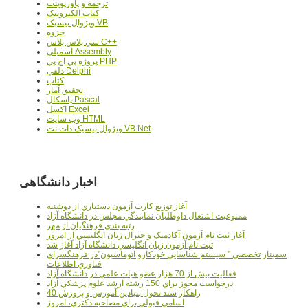
ترجمه و پاورپوينت
کتاب الکترونيک
ويژوال بيسيک VB
جزوه
سي پلاس پلاس C++
اسمبلي Assembly
پروژه پي اچ پي PHP
دلفي Delphi
کتاب
تحقيق آمار
پاسکال Pascal
اکسل Excel
وب سايت HTML
ويژوال بيسيک دات نت VB.Net
اخبار دانشگاهی
آغاز توزيع کارت آزمون دستياري از دوشنبه
ممنوعيت اشتغال داوطلبان نمايندگي مجلس در دانشگاه آزاد
رتبه بندي فرهنگيان از مهر
آغاز ثبت نام آزمون آکادميک و جنرال زبان انگليسي از امروز
ثبت نام آزمون زبان انگليسي دانشگاه آزاد آغاز شد
سمينار تخصصي " سيستم شناسايي خودکارو اتوماسيون"در فرهنگسراي
فناوري اطلاعات
فعاليت بيش از 70 هزار عضو هيات علمي در دانشگاه آزاد
درخواست مجوز براي 150 رشته ارشد علوم پزشکي آزاد
40 راهکار سند تحول بنيادين آموزش و پرورش
اسامي قبولي براي مصاحبه دکتري، امروز