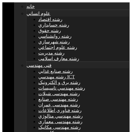
خانه
علوم انساني
رشته اقتصاد
رشته حسابداري
رشته حقوق
رشته روانشناسي
رشته شهرسازي
رشته علوم اجتماعي
رشته مديريت
رشته معارف اسلامی
فنی مهندسی
رشته صنايع غذايي
رشته مهندسي ICT
رشته برق و الکترونيک
رشته مهندسي تاسيسات
رشته مهندسی شیلات
رشته مهندسی صنایع
رشته مهندسی عمران
رشته فناوری اطلاعات
رشته مهندسي متالوژي
رشته مهندسی معماری
رشته مهندسی مکانیک