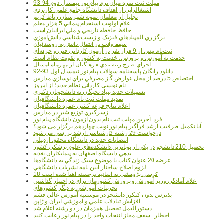
مهلت ثبت نمره میان ترم پیام نور نیمسال دوم 94-93
اشتغالزايي از اهداف دانشگاه جامع علمي کاربردي
تجليل از معلمان نمونه شهرستان رباط کريم
اعلام اولويت استخدام پيماني 5 هزار معلم
حافظ حافظه تاريخي و ملي ايرانيان است
برگزاري المپيادهاي فيزيک و زيست‌شناسي دانش‌آموزي
سهم وانت در انتقال دانش به روستائيان
ثبت‌نام بيش از 9 هزار نفر در آزمون کارداني فني و حرفه‌اي
خدمت به آموزش و پرورش، خدمت به کشور و تقويت نظام است
اجراي طرح رتبه بندي فرهنگيان از مهرماه امسال
دانلود رایگان پاسخنامه سوالات پیام نور نیمسال اول 93-92
اختصاص 5 درصد از محل عوارض گاز مصرفي براي نوسازي مدارس
نام نويسي کارداني نظام جديد؛ از امروز
تسهيلات جديد بنياد نخبگان به دانشجويان دکتري
تمديد مهلت ثبت نام عمره دانشگاهيان
اعلام نتايج قرعه کشي عمره دانشگاهيان
ازسرگيري توزيع شير در مدارس
فردا آخرین مهلت ثبت نام بدون آزمون دانشگاه پیام نور
آیا تکمیل ظرفیت ارشد فراگیر پیام نور نوبت چهاردهم برگزار می شود؟
درخواست 29 رشته کارشناسي ارشد بررسي مي شود
انتصابات جديد در دانشگاه محقق اردبيلي
تحصيل 210 دانشجو در يکي از نوپاترين دانشکده‌هاي علوم پزشکي کشور
بدهي دانشگاه اصفهان به پيمانکاران تغذيه
عرضه 20 عنوان کتاب با موضوع سبک زندگي به دانشگاه‌ها
لزوم اصلاح ساختار آيين نامه نشريات دانشگاهي
18 کرسي پژوهشي به اساتيد برجسته اهدا شده است
اعلام آمادگي وزير آموزش و پرورش کشورمان براي در اختيار گذاشتن
تجربيات آموزشي به ديگر کشورهاي
پذيرش بدون کنکور دانشجو در موسسه آموزش عالي قشم
افزايش تبادلات علمي و آموزشي ايران و ژاپن
دستورالعمل تحصیل همزمان در دو رشته اعلام شد
اخطار : سقف مجاز انتخاب واحد را در پیام نور رعایت کنید