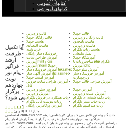
کتابهای عمومی
کتابهای آموزشی
قالب جوملا
قالب وردپرس
قالب رایگان وردپرس
قالب رایگان جوملا
هاست نامحدود
هاست جوملا
هاست وردپرس
هاست اقتصادی
آیا تکمیل
هاست ربات تلگرام
خرید دامنه
ظرفیت
ایمیل تبلیغاتی
فروشگاه ساز رایگان
آموزشگاه جوملا
آموزش طراحی سایت
ارشد
ساخت ربات با php تلگرام
آموزش html و css
فراگیر
آموزش php
آموزش rsform جوملا
آموزش سئو جوملا
آموزش فروشگاه ساز hikashop
پیام نور
آموزش فروشگاه ساز
آموزش آگهی ساز djclassified
ویرچومارت
آموزش امنیت جوملا
نوبت
آموزش طراحی قالب جوملا
آموزش طراحی سایت فروش
چهاردهم
فایل
آموزش جوملا
آموزش سئو وردپرس
برگزار
آموزش امنیت وردپرس
آموزش وردپرس
می شود؟
ربات دکمه شیشه ای تلگرام
ربات همکاری در فروش تلگرام
ربات جذب ممبر تلگرام
ربات پیوست فایل تلگرام
ربات ضد اسپم تلگرام
آموزش ووکامرس رایگان
1
1
1
1
1
1
1
امتیاز 0.00 (0 رای)
1
1
1
اختصاصی PnuNews.comدانشگاه پیام نور تلاش می کند برای کارشناسی ارشد
فراگیر نوبت چهاردهم تکمیل ظرفیت برگزار کندبه گزارش اخبار پیام
نور PnuNews.com براساس آنچه که یکی از مسوولین پیام نور عنوان کرده است
احتمال دارد دانشگاه پیام نور برای نوبت چهاردهم تکمیل ظرفیت برگزار کند.این