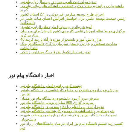
تمدید مهلت ثبت نام و مهمان در نیمسال اول پیام نور
دانشجويان روزانه دوره هاي دكتري تخصصي دانشگاه هاي دولتي وام مي
گيرند
اجراي طرح توسعه مدارس غير دولتي در 27 استان کشور
رئيس جمعيت توسعه علمي ايران خواستار افزايش اعضاي هيات علمي در
دانشگاهها
آموزش والدين بيسواد با طرح ملي الزام و تشويق
برگزاري دوره" نظام آموزش علمي كاربردي كشور اتريش" براي مدرسان
ستاد مرکزي
40 هزار دانش آموز و دانشجو از موزه دارآباد بازديد کردند
معاونت سنجش و پذيرش به محل سازمان مرکزي دانشگاه در پونک
انتقال يافت
تمديد ثبت نام تکميل ظرفيت گروه علوم پزشکي
اخبار دانشگاه پیام نور
توسعه کیفی راهبرد اصلی دانشگاه پیام نور
پذیرش بدون آزمون دانشجو در مقطع کارشناسی در دانشگاه پیام‌نور
فارس
پذیرش بدون آزمون دانشجو در دانشگاه پیام نور همدان
سرمایه گذاری 980 میلیارد تومانی دانشگاه پیام نور
نحوه ارائه درس آشنایی با دفاع مقدس در دانشگاه پیام نور
شروط تغییر رشته دانشجویان مقطع کارشناسی دانشگاه پیام نور
تصمیمات دانشگاه یام نور و کمیته امداد درباره نحوه پرداخت شهریه
دانشجویان
کسب رتبه ششم دانشگاه پیام نور ایران در میان دانشگاه‌های از راه دور
دنیا