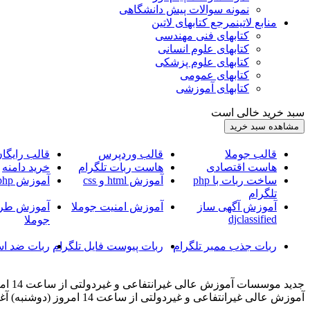
نمونه سوالات پیش دانشگاهی
منابع لاتین
مرجع کتابهای لاتین
کتابهای فنی مهندسی
کتابهای علوم انسانی
کتابهای علوم پزشکی
کتابهای عمومی
کتابهای آموزشی
سبد خرید خالی است
قالب جوملا
قالب وردپرس
قالب رایگا
هاست اقتصادی
هاست ربات تلگرام
خرید دامنه
ساخت ربات با php
آموزش html و css
آموزش php
تلگرام
آموزش آگهی ساز
آموزش امنیت جوملا
آموزش طرا
djclassified
جوملا
ربات جذب ممبر تلگرام
ربات پیوست فایل تلگرام
ربات ضد اس
جدید
آموزش عالی غیرانتفاعی و غیردولتی از ساعت 14 امروز (دوشنبه) آغاز می شود.