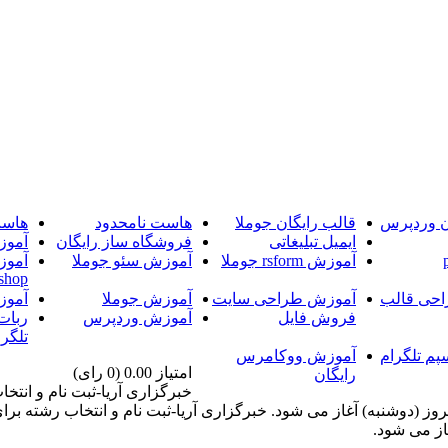
ن وردپرس
قالب رایگان جوملا
هاست نامحدود
هاست
ایمیل تبلیغاتی
فروشگاه ساز رایگان
آموز
آموزش rsform جوملا
آموزش سئو جوملا
آموز
shop
حی قالب
آموزش طراحی سایت
آموزش جوملا
آموز
فروش فایل
آموزش وردپرس
ربات
تلگرا
پم تلگرام
آموزش ووکامرس
امتیاز 0.00 (0 رای)
رایگان
خبرگزاری آریا-ثبت نام و انت
 موسسات آموزش عالی غیرانتفاعی و غیردولتی از ساعت 14 امروز (دوشنبه) آغاز می شود. خبرگزاری 