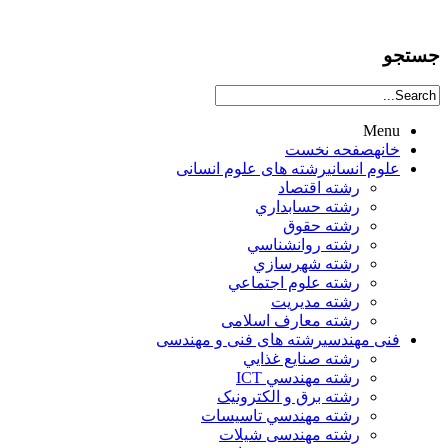
جستجو
Menu
خانه
صفحه نخست
علوم انساني
رشته های علوم انسانی
رشته اقتصاد
رشته حسابداري
رشته حقوق
رشته روانشناسي
رشته شهرسازي
رشته علوم اجتماعي
رشته مديريت
رشته معارف اسلامی
فنی مهندسی
رشته های فنی و مهندسی
رشته صنايع غذايي
رشته مهندسي ICT
رشته برق و الکترونيک
رشته مهندسي تاسيسات
رشته مهندسی شیلات