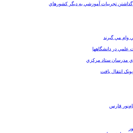
 گذاشتن تجربيات آموزشي به ديگر کشورهاي
 وام مي گيرند
 علمي در دانشگاهها
اي مدرسان ستاد مرکزي
نک انتقال يافت
م‌نور فارس
ور