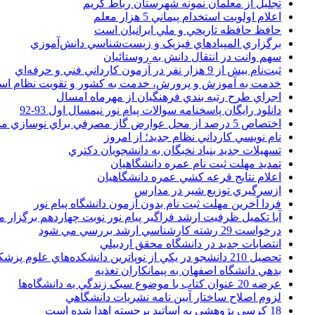
تجليل از معلمان نمونه شهرستان رباط کريم
اعلام اولويت استخدام پيماني 5 هزار معلم
حافظ حافظه تاريخي و ملي ايرانيان است
برگزاري المپيادهاي فيزيک و زيست‌شناسي دانش‌آموزي
سهم وانت در انتقال دانش به روستائيان
ثبت‌نام بيش از 9 هزار نفر در آزمون کارداني فني و حرفه‌اي
خدمت به آموزش و پرورش، خدمت به کشور و تقويت نظام ا
اجراي طرح رتبه بندي فرهنگيان از مهرماه امسال
دانلود رایگان پاسخنامه سوالات پیام نور نیمسال اول 93-92
اختصاص 5 درصد از محل عوارض گاز مصرفي براي نوسازي مدارس
نام نويسي کارداني نظام جديد؛ از امروز
تسهيلات جديد بنياد نخبگان به دانشجويان دکتري
تمديد مهلت ثبت نام عمره دانشگاهيان
اعلام نتايج قرعه کشي عمره دانشگاهيان
ازسرگيري توزيع شير در مدارس
فردا آخرین مهلت ثبت نام بدون آزمون دانشگاه پیام نور
آیا تکمیل ظرفیت ارشد فراگیر پیام نور نوبت چهاردهم برگزار 
درخواست 29 رشته کارشناسي ارشد بررسي مي شود
انتصابات جديد در دانشگاه محقق اردبيلي
تحصيل 210 دانشجو در يکي از نوپاترين دانشکده‌هاي علوم پزشکي کشور
بدهي دانشگاه اصفهان به پيمانکاران تغذيه
عرضه 20 عنوان کتاب با موضوع سبک زندگي به دانشگاه‌ها
لزوم اصلاح ساختار آيين نامه نشريات دانشگاهي
18 کرسي پژوهشي به اساتيد برجسته اهدا شده است