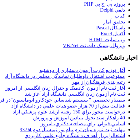
پروژه پي اچ پي PHP
دلفي Delphi
کتاب
تحقيق آمار
پاسکال Pascal
اکسل Excel
وب سايت HTML
ويژوال بيسيک دات نت VB.Net
اخبار دانشگاهی
آغاز توزيع کارت آزمون دستياري از دوشنبه
ممنوعيت اشتغال داوطلبان نمايندگي مجلس در دانشگاه آزاد
رتبه بندي فرهنگيان از مهر
آغاز ثبت نام آزمون آکادميک و جنرال زبان انگليسي از امروز
ثبت نام آزمون زبان انگليسي دانشگاه آزاد آغاز شد
سمينار تخصصي " سيستم شناسايي خودکارو اتوماسيون"در فر
فعاليت بيش از 70 هزار عضو هيات علمي در دانشگاه آزاد
درخواست مجوز براي 150 رشته ارشد علوم پزشکي آزاد
40 راهکار سند تحول بنيادين آموزش و پرورش
اسامي قبولي براي مصاحبه دکتري، امروز
مهلت ثبت نمره میان ترم پیام نور نیمسال دوم 94-93
اشتغالزايي از اهداف دانشگاه جامع علمي کاربردي