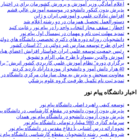
اعلام آمادگي وزير آموزش و پرورش کشورمان براي در اختيار
پذيرش بدون کنکور دانشجو در موسسه آموزش عالي قشم
افزايش تبادلات علمي و آموزشي ايران و ژاپن
دستورالعمل تحصیل همزمان در دو رشته اعلام شد
اخطار : سقف مجاز انتخاب واحد را در پیام نور رعایت کنید
تمدید مهلت ثبت نام و مهمان در نیمسال اول پیام نور
دانشجويان روزانه دوره هاي دكتري تخصصي دانشگاه هاي دولتي
اجراي طرح توسعه مدارس غير دولتي در 27 استان کشور
رئيس جمعيت توسعه علمي ايران خواستار افزايش اعضاي هيات
آموزش والدين بيسواد با طرح ملي الزام و تشويق
برگزاري دوره" نظام آموزش علمي كاربردي كشور اتريش" بر
40 هزار دانش آموز و دانشجو از موزه دارآباد بازديد کردند
معاونت سنجش و پذيرش به محل سازمان مرکزي دانشگاه در پو
تمديد ثبت نام تکميل ظرفيت گروه علوم پزشکي
اخبار دانشگاه پیام نور
توسعه کیفی راهبرد اصلی دانشگاه پیام نور
پذیرش بدون آزمون دانشجو در مقطع کارشناسی در دانشگاه پیا
پذیرش بدون آزمون دانشجو در دانشگاه پیام نور همدان
سرمایه گذاری 980 میلیارد تومانی دانشگاه پیام نور
نحوه ارائه درس آشنایی با دفاع مقدس در دانشگاه پیام نور
شروط تغییر رشته دانشجویان مقطع کارشناسی دانشگاه پیام ن