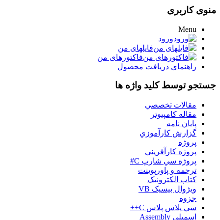
منوی کاربری
Menu
ورود
فایلهای من
فاکتورهای من
راهنمای دریافت محصول
جستجو توسط کلید واژه ها
مقالات تخصصي
مقاله کامپیوتر
پایان نامه
گزارش کارآموزي
پروژه
پروژه کارآفريني
پروژه سي شارپ C#
ترجمه و پاورپوينت
کتاب الکترونيک
ويژوال بيسيک VB
جزوه
سي پلاس پلاس C++
اسمبلي Assembly