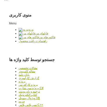
منوی کاربری
Menu
ورود
فایلهای من
فاکتورهای من
راهنمای دریافت محصول
جستجو توسط کلید واژه ها
مقالات تخصصي
مقاله کامپیوتر
پایان نامه
گزارش کارآموزي
پروژه
پروژه کارآفريني
پروژه سي شارپ C#
ترجمه و پاورپوينت
کتاب الکترونيک
ويژوال بيسيک VB
جزوه
سي پلاس پلاس C++