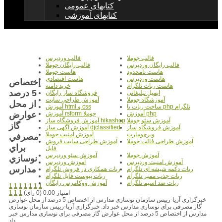
کتابهای عمومی
کتابهای آموزشی
قالب جوملا
قالب وردپرس
قالب رایگان وردپرس
قالب رایگان جوملا
هاست نامحدود
هاست جوملا
هاست وردپرس
هاست اقتصادی
اختصاص
هاست ربات تلگرام
خرید دامنه
5 درصد
ایمیل تبلیغاتی
فروشگاه ساز رایگان
آموزشگاه جوملا
آموزش طراحی سایت
از محل
ساخت ربات با php تلگرام
آموزش html و css
عوارض
آموزش php
آموزش rsform جوملا
آموزش سئو جوملا
آموزش فروشگاه ساز hikashop
گاز
آموزش فروشگاه ساز
آموزش آگهی ساز djclassified
ویرچومارت
آموزش امنیت جوملا
مصرفي
آموزش طراحی قالب جوملا
آموزش طراحی سایت فروش
براي
فایل
آموزش جوملا
آموزش سئو وردپرس
نوسازي
آموزش امنیت وردپرس
آموزش وردپرس
مدارس
ربات دکمه شیشه ای تلگرام
ربات همکاری در فروش تلگرام
ربات جذب ممبر تلگرام
ربات پیوست فایل تلگرام
ربات ضد اسپم تلگرام
آموزش ووکامرس رایگان
1
1
1
1
1
1
1
امتیاز 0.00 (0 رای)
1
1
1
خبرگزاری آریا-رییس سازمان نوسازی مدارس از اختصاص 5 درصد از محل عوارض
گاز مصرفی برای نوسازی مدارس خبر داد. خبرگزاری آریا-رییس سازمان نوسازی
مدارس از اختصاص 5 درصد از محل عوارض گاز مصرفی برای نوسازی مدارس خبر
داد.