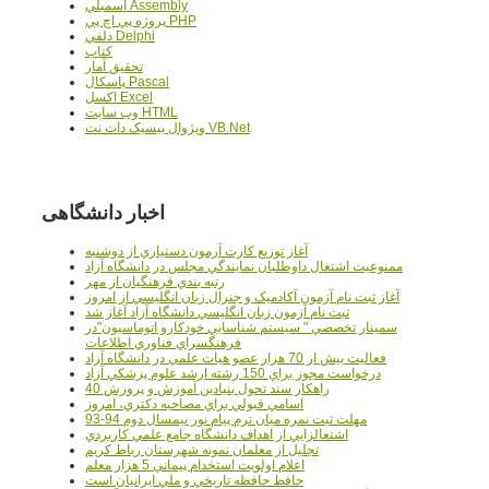
اسمبلي Assembly
پروژه پي اچ پي PHP
دلفي Delphi
کتاب
تحقيق آمار
پاسکال Pascal
اکسل Excel
وب سايت HTML
ويژوال بيسيک دات نت VB.Net
اخبار دانشگاهی
آغاز توزيع کارت آزمون دستياري از دوشنبه
ممنوعيت اشتغال داوطلبان نمايندگي مجلس در دانشگاه آزاد
رتبه بندي فرهنگيان از مهر
آغاز ثبت نام آزمون آکادميک و جنرال زبان انگليسي از امروز
ثبت نام آزمون زبان انگليسي دانشگاه آزاد آغاز شد
سمينار تخصصي " سيستم شناسايي خودکارو اتوماسيون"در
فرهنگسراي فناوري اطلاعات
فعاليت بيش از 70 هزار عضو هيات علمي در دانشگاه آزاد
درخواست مجوز براي 150 رشته ارشد علوم پزشکي آزاد
40 راهکار سند تحول بنيادين آموزش و پرورش
اسامي قبولي براي مصاحبه دکتري، امروز
مهلت ثبت نمره میان ترم پیام نور نیمسال دوم 94-93
اشتغالزايي از اهداف دانشگاه جامع علمي کاربردي
تجليل از معلمان نمونه شهرستان رباط کريم
اعلام اولويت استخدام پيماني 5 هزار معلم
حافظ حافظه تاريخي و ملي ايرانيان است