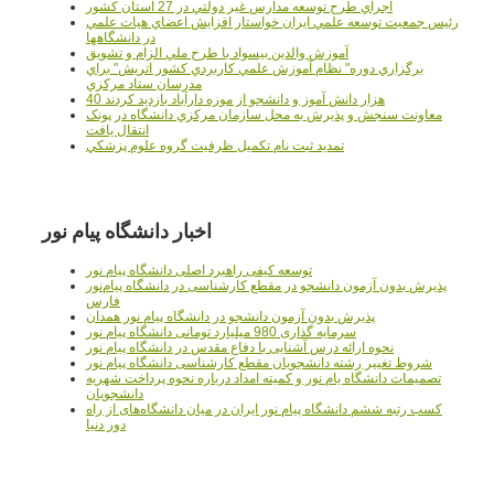
اجراي طرح توسعه مدارس غير دولتي در 27 استان کشور
رئيس جمعيت توسعه علمي ايران خواستار افزايش اعضاي هيات علمي
در دانشگاهها
آموزش والدين بيسواد با طرح ملي الزام و تشويق
برگزاري دوره" نظام آموزش علمي كاربردي كشور اتريش" براي
مدرسان ستاد مرکزي
40 هزار دانش آموز و دانشجو از موزه دارآباد بازديد کردند
معاونت سنجش و پذيرش به محل سازمان مرکزي دانشگاه در پونک
انتقال يافت
تمديد ثبت نام تکميل ظرفيت گروه علوم پزشکي
اخبار دانشگاه پیام نور
توسعه کیفی راهبرد اصلی دانشگاه پیام نور
پذیرش بدون آزمون دانشجو در مقطع کارشناسی در دانشگاه پیام‌نور
فارس
پذیرش بدون آزمون دانشجو در دانشگاه پیام نور همدان
سرمایه گذاری 980 میلیارد تومانی دانشگاه پیام نور
نحوه ارائه درس آشنایی با دفاع مقدس در دانشگاه پیام نور
شروط تغییر رشته دانشجویان مقطع کارشناسی دانشگاه پیام نور
تصمیمات دانشگاه یام نور و کمیته امداد درباره نحوه پرداخت شهریه
دانشجویان
کسب رتبه ششم دانشگاه پیام نور ایران در میان دانشگاه‌های از راه
دور دنیا