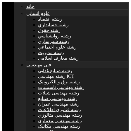
خانه
علوم انساني
رشته اقتصاد
رشته حسابداري
رشته حقوق
رشته روانشناسي
رشته شهرسازي
رشته علوم اجتماعي
رشته مديريت
رشته معارف اسلامی
فنی مهندسی
رشته صنايع غذايي
رشته مهندسي ICT
رشته برق و الکترونيک
رشته مهندسي تاسيسات
رشته مهندسی شیلات
رشته مهندسی صنایع
رشته مهندسی عمران
رشته فناوری اطلاعات
رشته مهندسي متالوژي
رشته مهندسی معماری
رشته مهندسی مکانیک