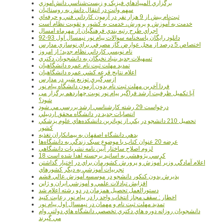
برگزاري المپيادهاي فيزيک و زيست‌شناسي دانش‌آموزي
سهم وانت در انتقال دانش به روستائيان
ثبت‌نام بيش از 9 هزار نفر در آزمون کارداني فني و حرفه‌اي
خدمت به آموزش و پرورش، خدمت به کشور و تقويت نظام است
اجراي طرح رتبه بندي فرهنگيان از مهرماه امسال
دانلود رایگان پاسخنامه سوالات پیام نور نیمسال اول 93-92
اختصاص 5 درصد از محل عوارض گاز مصرفي براي نوسازي مدارس
نام نويسي کارداني نظام جديد؛ از امروز
تسهيلات جديد بنياد نخبگان به دانشجويان دکتري
تمديد مهلت ثبت نام عمره دانشگاهيان
اعلام نتايج قرعه کشي عمره دانشگاهيان
ازسرگيري توزيع شير در مدارس
فردا آخرین مهلت ثبت نام بدون آزمون دانشگاه پیام نور
آیا تکمیل ظرفیت ارشد فراگیر پیام نور نوبت چهاردهم برگزار می
شود؟
درخواست 29 رشته کارشناسي ارشد بررسي مي شود
انتصابات جديد در دانشگاه محقق اردبيلي
تحصيل 210 دانشجو در يکي از نوپاترين دانشکده‌هاي علوم پزشکي
کشور
بدهي دانشگاه اصفهان به پيمانکاران تغذيه
عرضه 20 عنوان کتاب با موضوع سبک زندگي به دانشگاه‌ها
لزوم اصلاح ساختار آيين نامه نشريات دانشگاهي
18 کرسي پژوهشي به اساتيد برجسته اهدا شده است
اعلام آمادگي وزير آموزش و پرورش کشورمان براي در اختيار گذاشتن
تجربيات آموزشي به ديگر کشورهاي
پذيرش بدون کنکور دانشجو در موسسه آموزش عالي قشم
افزايش تبادلات علمي و آموزشي ايران و ژاپن
دستورالعمل تحصیل همزمان در دو رشته اعلام شد
اخطار : سقف مجاز انتخاب واحد را در پیام نور رعایت کنید
تمدید مهلت ثبت نام و مهمان در نیمسال اول پیام نور
دانشجويان روزانه دوره هاي دكتري تخصصي دانشگاه هاي دولتي وام
مي گيرند