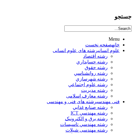
جستجو
Menu
خانه
صفحه نخست
علوم انساني
رشته های علوم انسانی
رشته اقتصاد
رشته حسابداري
رشته حقوق
رشته روانشناسي
رشته شهرسازي
رشته علوم اجتماعي
رشته مديريت
رشته معارف اسلامی
فنی مهندسی
رشته های فنی و مهندسی
رشته صنايع غذايي
رشته مهندسي ICT
رشته برق و الکترونيک
رشته مهندسي تاسيسات
رشته مهندسی شیلات