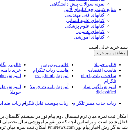
نمونه سوالات پیش دانشگاهی
منابع لاتین
مرجع کتابهای لاتین
کتابهای فنی مهندسی
کتابهای علوم انسانی
کتابهای علوم پزشکی
کتابهای عمومی
کتابهای آموزشی
سبد خرید خالی است
قالب جوملا
قالب وردپرس
قالب رایگا
هاست اقتصادی
هاست ربات تلگرام
خرید دامنه
ساخت ربات با php
آموزش html و css
آموزش php
تلگرام
آموزش آگهی ساز
آموزش امنیت جوملا
آموزش طرا
djclassified
جوملا
ربات جذب ممبر تلگرام
ربات پیوست فایل تلگرام
ربات ضد اس