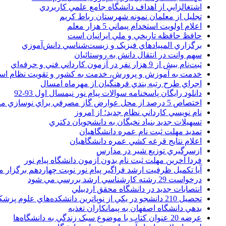
اشتغالزايي از اهداف دانشگاه جامع علمي کاربردي
تجليل از معلمان نمونه شهرستان رباط کريم
اعلام اولويت استخدام پيماني 5 هزار معلم
حافظ حافظه تاريخي و ملي ايرانيان است
برگزاري المپيادهاي فيزيک و زيست‌شناسي دانش‌آموزي
سهم وانت در انتقال دانش به روستائيان
ثبت‌نام بيش از 9 هزار نفر در آزمون کارداني فني و حرفه‌اي
خدمت به آموزش و پرورش، خدمت به کشور و تقويت نظام ا
اجراي طرح رتبه بندي فرهنگيان از مهرماه امسال
دانلود رایگان پاسخنامه سوالات پیام نور نیمسال اول 93-92
اختصاص 5 درصد از محل عوارض گاز مصرفي براي نوسازي مدارس
نام نويسي کارداني نظام جديد؛ از امروز
تسهيلات جديد بنياد نخبگان به دانشجويان دکتري
تمديد مهلت ثبت نام عمره دانشگاهيان
اعلام نتايج قرعه کشي عمره دانشگاهيان
ازسرگيري توزيع شير در مدارس
فردا آخرین مهلت ثبت نام بدون آزمون دانشگاه پیام نور
آیا تکمیل ظرفیت ارشد فراگیر پیام نور نوبت چهاردهم برگزار 
درخواست 29 رشته کارشناسي ارشد بررسي مي شود
انتصابات جديد در دانشگاه محقق اردبيلي
تحصيل 210 دانشجو در يکي از نوپاترين دانشکده‌هاي علوم پزشکي کشور
بدهي دانشگاه اصفهان به پيمانکاران تغذيه
عرضه 20 عنوان کتاب با موضوع سبک زندگي به دانشگاه‌ها