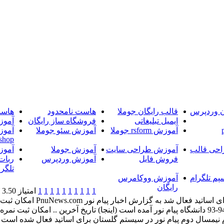
ن وردپرس
قالب رایگان جوملا
هاست نامحدود
هاست
ایمیل تبلیغاتی
فروشگاه ساز رایگان
آموز
آموزش rsform جوملا
آموزش سئو جوملا
آموز
shop
حی قالب
آموزش طراحی سایت
آموزش جوملا
آموز
فروش فایل
آموزش وردپرس
ربات
تلگرا
پم تلگرام
آموزش ووکامرس
رایگان
1
1
1
1
1
1
1
1
1
1
امتیاز 3.50 (3 رای)
امکان ثبت نمره میان ترم نیم
فعال شده است و براساس آنچه که در تقویم آموزشی سال تحصیلی 94-93 دانشگاه پیام نور آمده است (ای