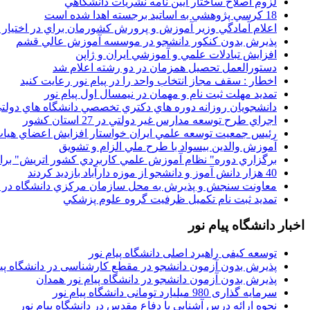
لزوم اصلاح ساختار آيين نامه نشريات دانشگاهي
18 کرسي پژوهشي به اساتيد برجسته اهدا شده است
اعلام آمادگي وزير آموزش و پرورش کشورمان براي در اختيار
پذيرش بدون کنکور دانشجو در موسسه آموزش عالي قشم
افزايش تبادلات علمي و آموزشي ايران و ژاپن
دستورالعمل تحصیل همزمان در دو رشته اعلام شد
اخطار : سقف مجاز انتخاب واحد را در پیام نور رعایت کنید
تمدید مهلت ثبت نام و مهمان در نیمسال اول پیام نور
دانشجويان روزانه دوره هاي دكتري تخصصي دانشگاه هاي دولتي
اجراي طرح توسعه مدارس غير دولتي در 27 استان کشور
رئيس جمعيت توسعه علمي ايران خواستار افزايش اعضاي هيات
آموزش والدين بيسواد با طرح ملي الزام و تشويق
برگزاري دوره" نظام آموزش علمي كاربردي كشور اتريش" بر
40 هزار دانش آموز و دانشجو از موزه دارآباد بازديد کردند
معاونت سنجش و پذيرش به محل سازمان مرکزي دانشگاه در پو
تمديد ثبت نام تکميل ظرفيت گروه علوم پزشکي
اخبار دانشگاه پیام نور
توسعه کیفی راهبرد اصلی دانشگاه پیام نور
پذیرش بدون آزمون دانشجو در مقطع کارشناسی در دانشگاه پیا
پذیرش بدون آزمون دانشجو در دانشگاه پیام نور همدان
سرمایه گذاری 980 میلیارد تومانی دانشگاه پیام نور
نحوه ارائه درس آشنایی با دفاع مقدس در دانشگاه پیام نور