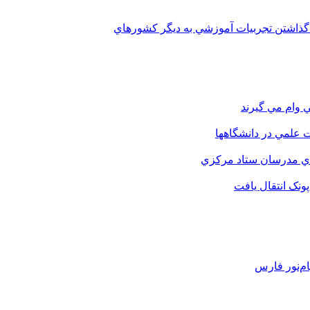
 گذاشتن تجربيات آموزشي به ديگر کشورهاي
 وام مي گيرند
 علمي در دانشگاهها
اي مدرسان ستاد مرکزي
نک انتقال يافت
م‌نور فارس