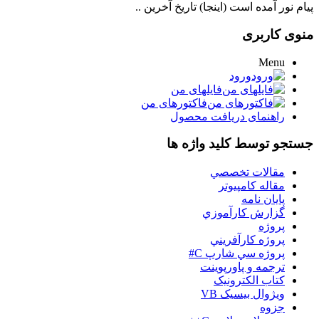
پیام نور آمده است (اینجا) تاریخ آخرین ..
منوی کاربری
Menu
ورود
فایلهای من
فاکتورهای من
راهنمای دریافت محصول
جستجو توسط کلید واژه ها
مقالات تخصصي
مقاله کامپیوتر
پایان نامه
گزارش کارآموزي
پروژه
پروژه کارآفريني
پروژه سي شارپ C#
ترجمه و پاورپوينت
کتاب الکترونيک
ويژوال بيسيک VB
جزوه