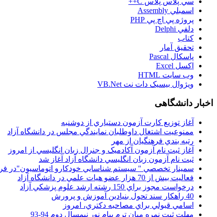
سي پلاس پلاس C++
اسمبلي Assembly
پروژه پي اچ پي PHP
دلفي Delphi
کتاب
تحقيق آمار
پاسکال Pascal
اکسل Excel
وب سايت HTML
ويژوال بيسيک دات نت VB.Net
اخبار دانشگاهی
آغاز توزيع کارت آزمون دستياري از دوشنبه
ممنوعيت اشتغال داوطلبان نمايندگي مجلس در دانشگاه آزاد
رتبه بندي فرهنگيان از مهر
آغاز ثبت نام آزمون آکادميک و جنرال زبان انگليسي از امروز
ثبت نام آزمون زبان انگليسي دانشگاه آزاد آغاز شد
سمينار تخصصي " سيستم شناسايي خودکارو اتوماسيون"در فر
فعاليت بيش از 70 هزار عضو هيات علمي در دانشگاه آزاد
درخواست مجوز براي 150 رشته ارشد علوم پزشکي آزاد
40 راهکار سند تحول بنيادين آموزش و پرورش
اسامي قبولي براي مصاحبه دکتري، امروز
مهلت ثبت نمره میان ترم پیام نور نیمسال دوم 94-93