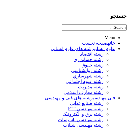
جستجو
Menu
خانه
صفحه نخست
علوم انساني
رشته های علوم انسانی
رشته اقتصاد
رشته حسابداري
رشته حقوق
رشته روانشناسي
رشته شهرسازي
رشته علوم اجتماعي
رشته مديريت
رشته معارف اسلامی
فنی مهندسی
رشته های فنی و مهندسی
رشته صنايع غذايي
رشته مهندسي ICT
رشته برق و الکترونيک
رشته مهندسي تاسيسات
رشته مهندسی شیلات