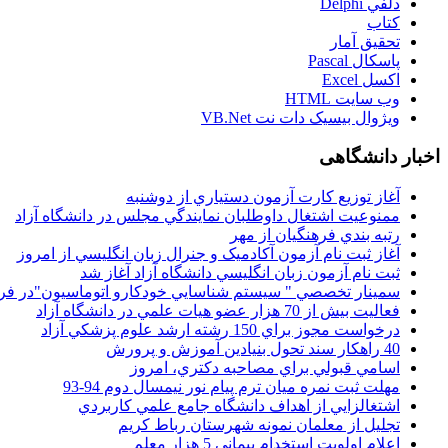
دلفي Delphi
کتاب
تحقيق آمار
پاسکال Pascal
اکسل Excel
وب سايت HTML
ويژوال بيسيک دات نت VB.Net
اخبار دانشگاهی
آغاز توزيع کارت آزمون دستياري از دوشنبه
ممنوعيت اشتغال داوطلبان نمايندگي مجلس در دانشگاه آزاد
رتبه بندي فرهنگيان از مهر
آغاز ثبت نام آزمون آکادميک و جنرال زبان انگليسي از امروز
ثبت نام آزمون زبان انگليسي دانشگاه آزاد آغاز شد
سمينار تخصصي " سيستم شناسايي خودکارو اتوماسيون"در فر
فعاليت بيش از 70 هزار عضو هيات علمي در دانشگاه آزاد
درخواست مجوز براي 150 رشته ارشد علوم پزشکي آزاد
40 راهکار سند تحول بنيادين آموزش و پرورش
اسامي قبولي براي مصاحبه دکتري، امروز
مهلت ثبت نمره میان ترم پیام نور نیمسال دوم 94-93
اشتغالزايي از اهداف دانشگاه جامع علمي کاربردي
تجليل از معلمان نمونه شهرستان رباط کريم
اعلام اولويت استخدام پيماني 5 هزار معلم