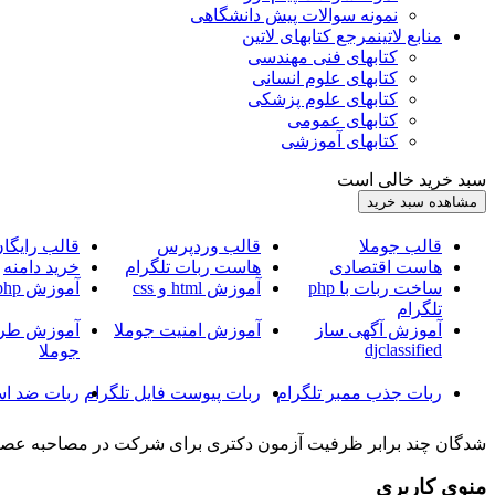
نمونه سوالات پیش دانشگاهی
منابع لاتین
مرجع کتابهای لاتین
کتابهای فنی مهندسی
کتابهای علوم انسانی
کتابهای علوم پزشکی
کتابهای عمومی
کتابهای آموزشی
سبد خرید خالی است
قالب جوملا
قالب وردپرس
قالب رایگا
هاست اقتصادی
هاست ربات تلگرام
خرید دامنه
ساخت ربات با php
آموزش html و css
آموزش php
تلگرام
آموزش آگهی ساز
آموزش امنیت جوملا
آموزش طرا
djclassified
جوملا
ربات جذب ممبر تلگرام
ربات پیوست فایل تلگرام
ربات ضد اس
شدگان چند برابر ظرفیت آزمون دکتری برای شرکت در مصاحبه عصر 
منوی کاربری