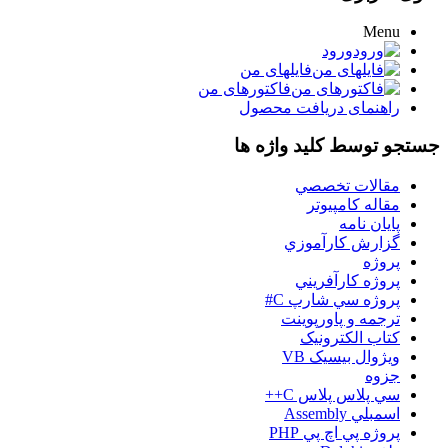
Menu
ورود
فایلهای من
فاکتورهای من
راهنمای دریافت محصول
جستجو توسط کلید واژه ها
مقالات تخصصي
مقاله کامپیوتر
پایان نامه
گزارش کارآموزي
پروژه
پروژه کارآفريني
پروژه سي شارپ C#
ترجمه و پاورپوينت
کتاب الکترونيک
ويژوال بيسيک VB
جزوه
سي پلاس پلاس C++
اسمبلي Assembly
پروژه پي اچ پي PHP