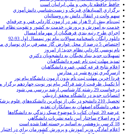
حافظ حافظه تاريخي و ملي ايرانيان است
برگزاري المپيادهاي فيزيک و زيست‌شناسي دانش‌آموزي
سهم وانت در انتقال دانش به روستائيان
ثبت‌نام بيش از 9 هزار نفر در آزمون کارداني فني و حرفه‌اي
خدمت به آموزش و پرورش، خدمت به کشور و تقويت نظام ا
اجراي طرح رتبه بندي فرهنگيان از مهرماه امسال
دانلود رایگان پاسخنامه سوالات پیام نور نیمسال اول 93-92
اختصاص 5 درصد از محل عوارض گاز مصرفي براي نوسازي مدارس
نام نويسي کارداني نظام جديد؛ از امروز
تسهيلات جديد بنياد نخبگان به دانشجويان دکتري
تمديد مهلت ثبت نام عمره دانشگاهيان
اعلام نتايج قرعه کشي عمره دانشگاهيان
ازسرگيري توزيع شير در مدارس
فردا آخرین مهلت ثبت نام بدون آزمون دانشگاه پیام نور
آیا تکمیل ظرفیت ارشد فراگیر پیام نور نوبت چهاردهم برگزار 
درخواست 29 رشته کارشناسي ارشد بررسي مي شود
انتصابات جديد در دانشگاه محقق اردبيلي
تحصيل 210 دانشجو در يکي از نوپاترين دانشکده‌هاي علوم پزشکي کشور
بدهي دانشگاه اصفهان به پيمانکاران تغذيه
عرضه 20 عنوان کتاب با موضوع سبک زندگي به دانشگاه‌ها
لزوم اصلاح ساختار آيين نامه نشريات دانشگاهي
18 کرسي پژوهشي به اساتيد برجسته اهدا شده است
اعلام آمادگي وزير آموزش و پرورش کشورمان براي در اختيار