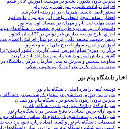
پذيرش بدون کنکور دانشجو در موسسه آموزش عالي قشم
افزايش تبادلات علمي و آموزشي ايران و ژاپن
دستورالعمل تحصیل همزمان در دو رشته اعلام شد
اخطار : سقف مجاز انتخاب واحد را در پیام نور رعایت کنید
تمدید مهلت ثبت نام و مهمان در نیمسال اول پیام نور
دانشجويان روزانه دوره هاي دكتري تخصصي دانشگاه هاي دولتي
اجراي طرح توسعه مدارس غير دولتي در 27 استان کشور
رئيس جمعيت توسعه علمي ايران خواستار افزايش اعضاي هيات
آموزش والدين بيسواد با طرح ملي الزام و تشويق
برگزاري دوره" نظام آموزش علمي كاربردي كشور اتريش" بر
40 هزار دانش آموز و دانشجو از موزه دارآباد بازديد کردند
معاونت سنجش و پذيرش به محل سازمان مرکزي دانشگاه در پو
تمديد ثبت نام تکميل ظرفيت گروه علوم پزشکي
اخبار دانشگاه پیام نور
توسعه کیفی راهبرد اصلی دانشگاه پیام نور
پذیرش بدون آزمون دانشجو در مقطع کارشناسی در دانشگاه پیا
پذیرش بدون آزمون دانشجو در دانشگاه پیام نور همدان
سرمایه گذاری 980 میلیارد تومانی دانشگاه پیام نور
نحوه ارائه درس آشنایی با دفاع مقدس در دانشگاه پیام نور
شروط تغییر رشته دانشجویان مقطع کارشناسی دانشگاه پیام ن
تصمیمات دانشگاه یام نور و کمیته امداد درباره نحوه پرداخت ش
کسب رتبه ششم دانشگاه پیام نور ایران در میان دانشگاه‌های از ر