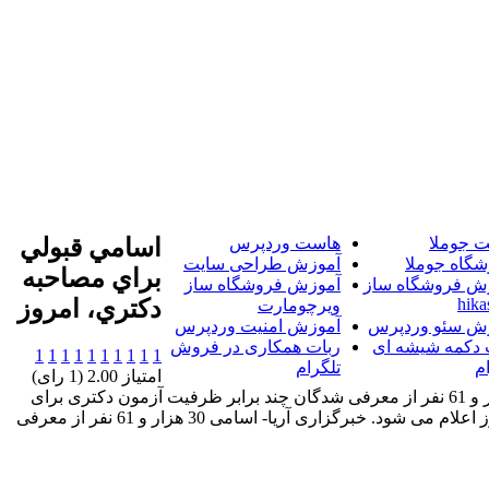
 جوملا
هاست وردپرس
اسامي قبولي
شگاه جوملا
آموزش طراحی سایت
براي مصاحبه
ش فروشگاه ساز
آموزش فروشگاه ساز
hika
دکتري، امروز
ویرچومارت
ش سئو وردپرس
آموزش امنیت وردپرس
 دکمه شیشه ای
ربات همکاری در فروش
1
1
1
1
1
1
1
1
1
1
م
تلگرام
امتیاز 2.00 (1 رای)
خبرگزاری آریا- اسامی 30 هزار و 61 نفر از معرفی شدگان چند برابر ظرفیت آزمون دکتری برای
شرکت در مصاحبه عصر امروز اعلام می شود. خبرگزاری آریا- اسامی 30 هزار و 61 نفر از معرفی