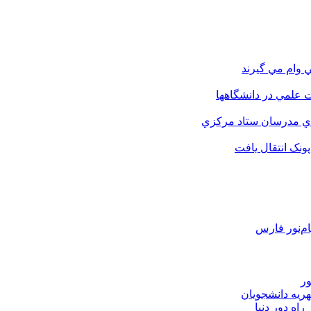
 وام مي گيرند
 علمي در دانشگاهها
اي مدرسان ستاد مرکزي
نک انتقال يافت
م‌نور فارس
ور
هریه دانشجویان
اه دور دنیا