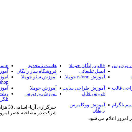
ن وردپرس
قالب رایگان جوملا
هاست نامحدود
هاست
ایمیل تبلیغاتی
فروشگاه ساز رایگان
آموز
آموزش rsform جوملا
آموزش سئو جوملا
آموز
shop
حی قالب
آموزش طراحی سایت
آموزش جوملا
آموز
فروش فایل
آموزش وردپرس
ربات
تلگرا
پم تلگرام
آموزش ووکامرس
رایگان
امروز اعلام می شود.