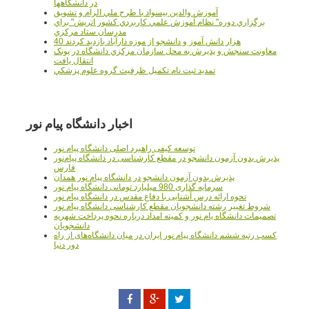
در دانشگاهها
آموزش والدين بيسواد با طرح ملي الزام و تشويق
برگزاري دوره" نظام آموزش علمي كاربردي كشور اتريش" براي
مدرسان ستاد مرکزي
40 هزار دانش آموز و دانشجو از موزه دارآباد بازديد کردند
معاونت سنجش و پذيرش به محل سازمان مرکزي دانشگاه در پونک
انتقال يافت
تمديد ثبت نام تکميل ظرفيت گروه علوم پزشکي
اخبار دانشگاه پیام نور
توسعه کیفی راهبرد اصلی دانشگاه پیام نور
پذیرش بدون آزمون دانشجو در مقطع کارشناسی در دانشگاه پیام‌نور
فارس
پذیرش بدون آزمون دانشجو در دانشگاه پیام نور همدان
سرمایه گذاری 980 میلیارد تومانی دانشگاه پیام نور
نحوه ارائه درس آشنایی با دفاع مقدس در دانشگاه پیام نور
شروط تغییر رشته دانشجویان مقطع کارشناسی دانشگاه پیام نور
تصمیمات دانشگاه یام نور و کمیته امداد درباره نحوه پرداخت شهریه
دانشجویان
کسب رتبه ششم دانشگاه پیام نور ایران در میان دانشگاه‌های از راه
دور دنیا