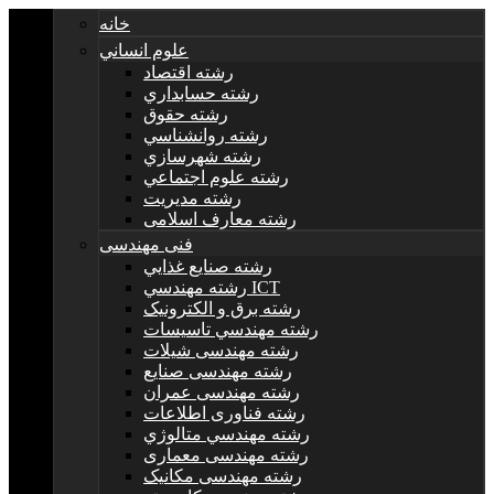
خانه
علوم انساني
رشته اقتصاد
رشته حسابداري
رشته حقوق
رشته روانشناسي
رشته شهرسازي
رشته علوم اجتماعي
رشته مديريت
رشته معارف اسلامی
فنی مهندسی
رشته صنايع غذايي
رشته مهندسي ICT
رشته برق و الکترونيک
رشته مهندسي تاسيسات
رشته مهندسی شیلات
رشته مهندسی صنایع
رشته مهندسی عمران
رشته فناوری اطلاعات
رشته مهندسي متالوژي
رشته مهندسی معماری
رشته مهندسی مکانیک