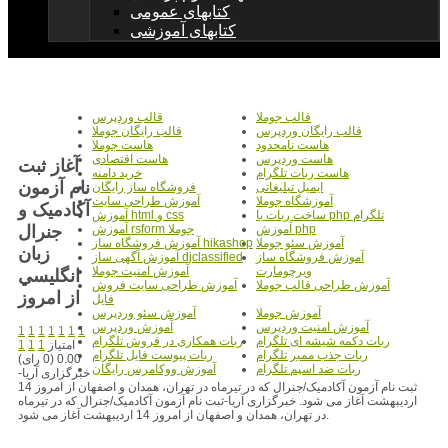
کتابهای عمومی
کتابهای آموزشی
قالب جوملا
قالب وردپرس
قالب رایگان وردپرس
قالب رایگان جوملا
هاست نامحدود
هاست جوملا
هاست وردپرس
هاست اقتصادی
آغاز ثبت
هاست ربات تلگرام
خرید دامنه
نام آزمون
ایمیل تبلیغاتی
فروشگاه ساز رایگان
آموزشگاه جوملا
آموزش طراحی سایت
آکادميک و
ساخت ربات با php تلگرام
آموزش html و css
جنرال
آموزش php
آموزش rsform جوملا
آموزش سئو جوملا
آموزش فروشگاه ساز hikashop
زبان
آموزش فروشگاه ساز
آموزش آگهی ساز djclassified
ویرچومارت
آموزش امنیت جوملا
انگليسي
آموزش طراحی قالب جوملا
آموزش طراحی سایت فروش
از امروز
فایل
آموزش جوملا
آموزش سئو وردپرس
آموزش امنیت وردپرس
آموزش وردپرس
1
1
1
1
1
1
1
ربات دکمه شیشه ای تلگرام
ربات همکاری در فروش تلگرام
امتیاز
1
1
1
ربات جذب ممبر تلگرام
ربات پیوست فایل تلگرام
0.00 (0 رای)
ربات ضد اسپم تلگرام
آموزش ووکامرس رایگان
خبرگزاری آریا-
ثبت نام آزمون آکادمیک/جنرال که در تیرماه در تهران، همدان و اصفهان از امروز 14
اردیبهشت آغاز می شود. خبرگزاری آریا-ثبت نام آزمون آکادمیک/جنرال که در تیرماه
در تهران، همدان و اصفهان از امروز 14 اردیبهشت آغاز می شود.