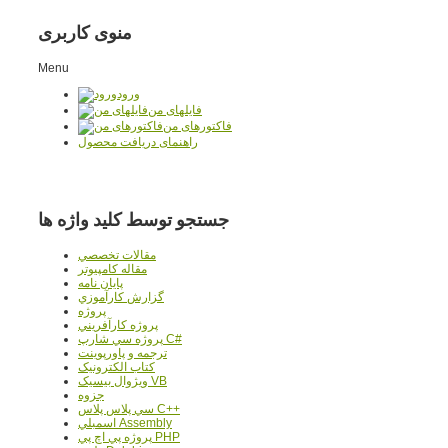
منوی کاربری
Menu
ورود
فایلهای من
فاکتورهای من
راهنمای دریافت محصول
جستجو توسط کلید واژه ها
مقالات تخصصي
مقاله کامپیوتر
پایان نامه
گزارش کارآموزي
پروژه
پروژه کارآفريني
پروژه سي شارپ C#
ترجمه و پاورپوينت
کتاب الکترونيک
ويژوال بيسيک VB
جزوه
سي پلاس پلاس C++
اسمبلي Assembly
پروژه پي اچ پي PHP