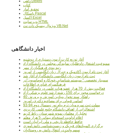
دلفي Delphi
کتاب
تحقيق آمار
پاسکال Pascal
اکسل Excel
وب سايت HTML
ويژوال بيسيک دات نت VB.Net
اخبار دانشگاهی
آغاز توزيع کارت آزمون دستياري از دوشنبه
ممنوعيت اشتغال داوطلبان نمايندگي مجلس در دانشگاه آزاد
رتبه بندي فرهنگيان از مهر
آغاز ثبت نام آزمون آکادميک و جنرال زبان انگليسي از امروز
ثبت نام آزمون زبان انگليسي دانشگاه آزاد آغاز شد
سمينار تخصصي " سيستم شناسايي خودکارو اتوماسيون"در
فرهنگسراي فناوري اطلاعات
فعاليت بيش از 70 هزار عضو هيات علمي در دانشگاه آزاد
درخواست مجوز براي 150 رشته ارشد علوم پزشکي آزاد
40 راهکار سند تحول بنيادين آموزش و پرورش
اسامي قبولي براي مصاحبه دکتري، امروز
مهلت ثبت نمره میان ترم پیام نور نیمسال دوم 94-93
اشتغالزايي از اهداف دانشگاه جامع علمي کاربردي
تجليل از معلمان نمونه شهرستان رباط کريم
اعلام اولويت استخدام پيماني 5 هزار معلم
حافظ حافظه تاريخي و ملي ايرانيان است
برگزاري المپيادهاي فيزيک و زيست‌شناسي دانش‌آموزي
سهم وانت در انتقال دانش به روستائيان