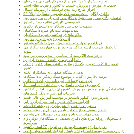
ثبت‌نام بيش از 9 هزار نفر در آزمون کارداني فني و حرفه‌اي
خدمت به آموزش و پرورش، خدمت به کشور و تقويت نظام است
اجراي طرح رتبه بندي فرهنگيان از مهرماه امسال
دانلود رایگان پاسخنامه سوالات پیام نور نیمسال اول 93-92
اختصاص 5 درصد از محل عوارض گاز مصرفي براي نوسازي مدارس
نام نويسي کارداني نظام جديد؛ از امروز
تسهيلات جديد بنياد نخبگان به دانشجويان دکتري
تمديد مهلت ثبت نام عمره دانشگاهيان
اعلام نتايج قرعه کشي عمره دانشگاهيان
ازسرگيري توزيع شير در مدارس
فردا آخرین مهلت ثبت نام بدون آزمون دانشگاه پیام نور
آیا تکمیل ظرفیت ارشد فراگیر پیام نور نوبت چهاردهم برگزار می
شود؟
درخواست 29 رشته کارشناسي ارشد بررسي مي شود
انتصابات جديد در دانشگاه محقق اردبيلي
تحصيل 210 دانشجو در يکي از نوپاترين دانشکده‌هاي علوم پزشکي
کشور
بدهي دانشگاه اصفهان به پيمانکاران تغذيه
عرضه 20 عنوان کتاب با موضوع سبک زندگي به دانشگاه‌ها
لزوم اصلاح ساختار آيين نامه نشريات دانشگاهي
18 کرسي پژوهشي به اساتيد برجسته اهدا شده است
اعلام آمادگي وزير آموزش و پرورش کشورمان براي در اختيار گذاشتن
تجربيات آموزشي به ديگر کشورهاي
پذيرش بدون کنکور دانشجو در موسسه آموزش عالي قشم
افزايش تبادلات علمي و آموزشي ايران و ژاپن
دستورالعمل تحصیل همزمان در دو رشته اعلام شد
اخطار : سقف مجاز انتخاب واحد را در پیام نور رعایت کنید
تمدید مهلت ثبت نام و مهمان در نیمسال اول پیام نور
دانشجويان روزانه دوره هاي دكتري تخصصي دانشگاه هاي دولتي وام
مي گيرند
اجراي طرح توسعه مدارس غير دولتي در 27 استان کشور
رئيس جمعيت توسعه علمي ايران خواستار افزايش اعضاي هيات علمي