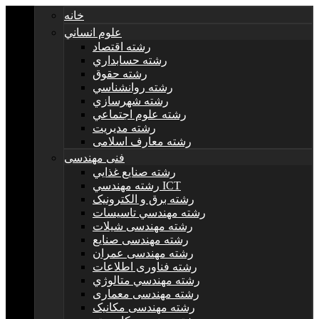
خانه
علوم انساني
رشته اقتصاد
رشته حسابداري
رشته حقوق
رشته روانشناسي
رشته شهرسازي
رشته علوم اجتماعي
رشته مديريت
رشته معارف اسلامی
فنی مهندسی
رشته صنايع غذايي
رشته مهندسي ICT
رشته برق و الکترونيک
رشته مهندسي تاسيسات
رشته مهندسی شیلات
رشته مهندسی صنایع
رشته مهندسی عمران
رشته فناوری اطلاعات
رشته مهندسي متالوژي
رشته مهندسی معماری
رشته مهندسی مکانیک