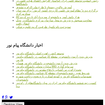
رئيس جمعيت توسعه علمي ايران خواستار افزايش اعضاي هيات علمي در
دانشگاهها
آموزش والدين بيسواد با طرح ملي الزام و تشويق
برگزاري دوره" نظام آموزش علمي كاربردي كشور اتريش" براي مدرسان
ستاد مرکزي
40 هزار دانش آموز و دانشجو از موزه دارآباد بازديد کردند
معاونت سنجش و پذيرش به محل سازمان مرکزي دانشگاه در پونک
انتقال يافت
تمديد ثبت نام تکميل ظرفيت گروه علوم پزشکي
اخبار دانشگاه پیام نور
توسعه کیفی راهبرد اصلی دانشگاه پیام نور
پذیرش بدون آزمون دانشجو در مقطع کارشناسی در دانشگاه پیام‌نور
فارس
پذیرش بدون آزمون دانشجو در دانشگاه پیام نور همدان
سرمایه گذاری 980 میلیارد تومانی دانشگاه پیام نور
نحوه ارائه درس آشنایی با دفاع مقدس در دانشگاه پیام نور
شروط تغییر رشته دانشجویان مقطع کارشناسی دانشگاه پیام نور
تصمیمات دانشگاه یام نور و کمیته امداد درباره نحوه پرداخت شهریه
دانشجویان
کسب رتبه ششم دانشگاه پیام نور ایران در میان دانشگاه‌های از راه دور
دنیا
Desktop View