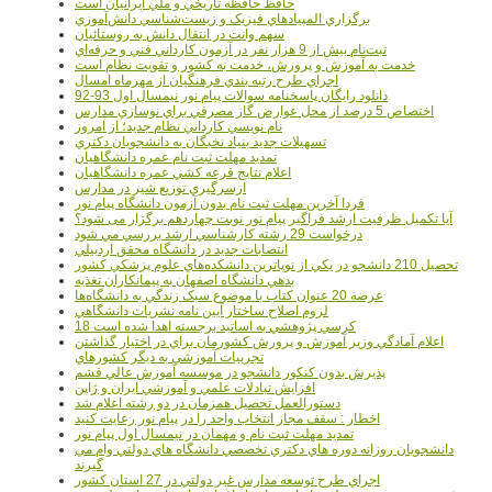
حافظ حافظه تاريخي و ملي ايرانيان است
برگزاري المپيادهاي فيزيک و زيست‌شناسي دانش‌آموزي
سهم وانت در انتقال دانش به روستائيان
ثبت‌نام بيش از 9 هزار نفر در آزمون کارداني فني و حرفه‌اي
خدمت به آموزش و پرورش، خدمت به کشور و تقويت نظام است
اجراي طرح رتبه بندي فرهنگيان از مهرماه امسال
دانلود رایگان پاسخنامه سوالات پیام نور نیمسال اول 93-92
اختصاص 5 درصد از محل عوارض گاز مصرفي براي نوسازي مدارس
نام نويسي کارداني نظام جديد؛ از امروز
تسهيلات جديد بنياد نخبگان به دانشجويان دکتري
تمديد مهلت ثبت نام عمره دانشگاهيان
اعلام نتايج قرعه کشي عمره دانشگاهيان
ازسرگيري توزيع شير در مدارس
فردا آخرین مهلت ثبت نام بدون آزمون دانشگاه پیام نور
آیا تکمیل ظرفیت ارشد فراگیر پیام نور نوبت چهاردهم برگزار می شود؟
درخواست 29 رشته کارشناسي ارشد بررسي مي شود
انتصابات جديد در دانشگاه محقق اردبيلي
تحصيل 210 دانشجو در يکي از نوپاترين دانشکده‌هاي علوم پزشکي کشور
بدهي دانشگاه اصفهان به پيمانکاران تغذيه
عرضه 20 عنوان کتاب با موضوع سبک زندگي به دانشگاه‌ها
لزوم اصلاح ساختار آيين نامه نشريات دانشگاهي
18 کرسي پژوهشي به اساتيد برجسته اهدا شده است
اعلام آمادگي وزير آموزش و پرورش کشورمان براي در اختيار گذاشتن
تجربيات آموزشي به ديگر کشورهاي
پذيرش بدون کنکور دانشجو در موسسه آموزش عالي قشم
افزايش تبادلات علمي و آموزشي ايران و ژاپن
دستورالعمل تحصیل همزمان در دو رشته اعلام شد
اخطار : سقف مجاز انتخاب واحد را در پیام نور رعایت کنید
تمدید مهلت ثبت نام و مهمان در نیمسال اول پیام نور
دانشجويان روزانه دوره هاي دكتري تخصصي دانشگاه هاي دولتي وام مي
گيرند
اجراي طرح توسعه مدارس غير دولتي در 27 استان کشور