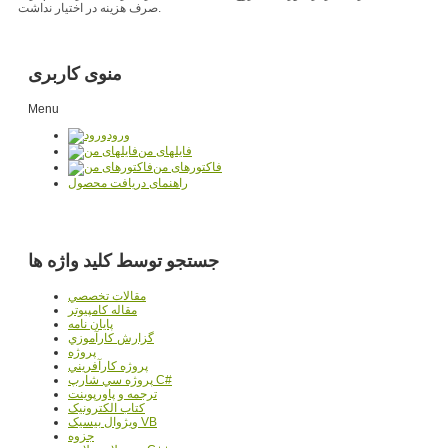
صرف هزینه در اختیار نداشت.
منوی کاربری
Menu
ورود
فایلهای من
فاکتورهای من
راهنمای دریافت محصول
جستجو توسط کلید واژه ها
مقالات تخصصي
مقاله کامپیوتر
پایان نامه
گزارش کارآموزي
پروژه
پروژه کارآفريني
پروژه سي شارپ C#
ترجمه و پاورپوينت
کتاب الکترونيک
ويژوال بيسيک VB
جزوه