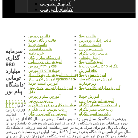
کتابهای عمومی
کتابهای آموزشی
قالب جوملا
قالب وردپرس
قالب رایگان وردپرس
قالب رایگان جوملا
هاست نامحدود
هاست جوملا
هاست وردپرس
هاست اقتصادی
سرمایه
هاست ربات تلگرام
خرید دامنه
گذاری
ایمیل تبلیغاتی
فروشگاه ساز رایگان
آموزشگاه جوملا
آموزش طراحی سایت
980
ساخت ربات با php تلگرام
آموزش html و css
میلیارد
آموزش php
آموزش rsform جوملا
آموزش سئو جوملا
آموزش فروشگاه ساز hikashop
تومانی
آموزش فروشگاه ساز
آموزش آگهی ساز djclassified
ویرچومارت
آموزش امنیت جوملا
دانشگاه
آموزش طراحی قالب جوملا
آموزش طراحی سایت فروش
پیام نور
فایل
آموزش جوملا
آموزش سئو وردپرس
آموزش امنیت وردپرس
آموزش وردپرس
1
1
1
1
1
1
1
ربات دکمه شیشه ای تلگرام
ربات همکاری در فروش تلگرام
امتیاز
1
1
1
ربات جذب ممبر تلگرام
ربات پیوست فایل تلگرام
0.00 (0 رای)
ربات ضد اسپم تلگرام
آموزش ووکامرس رایگان
فعالیت
ورزشی دانشگاه یک سال پس از تاسیس دانشگاه یعنی در سال 69 آغاز شد. اولین
دوره مسابقات ورزشی دانشگاه در 28 مرکز آموزشی شروع شد که دانشگاه در آن
زمان یک ریال هم برای صرف هزینه در اختیار نداشت. فعالیت ورزشی دانشگاه یک
سال پس از تاسیس دانشگاه یعنی در سال 69 آغاز شد. اولین دوره مسابقات ورزشی
دانشگاه در 28 مرکز آموزشی شروع شد که دانشگاه در آن زمان یک ریال هم برای