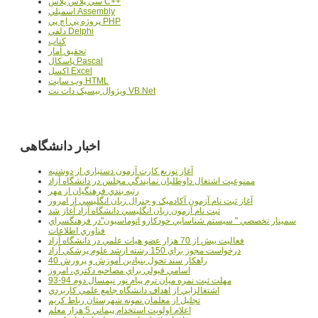
سي پلاس پلاس C++
اسمبلي Assembly
پروژه پي اچ پي PHP
دلفي Delphi
کتاب
تحقيق آمار
پاسکال Pascal
اکسل Excel
وب سايت HTML
ويژوال بيسيک دات نت VB.Net
اخبار دانشگاهی
آغاز توزيع کارت آزمون دستياري از دوشنبه
ممنوعيت اشتغال داوطلبان نمايندگي مجلس در دانشگاه آزاد
رتبه بندي فرهنگيان از مهر
آغاز ثبت نام آزمون آکادميک و جنرال زبان انگليسي از امروز
ثبت نام آزمون زبان انگليسي دانشگاه آزاد آغاز شد
سمينار تخصصي " سيستم شناسايي خودکارو اتوماسيون"در فرهنگسراي
فناوري اطلاعات
فعاليت بيش از 70 هزار عضو هيات علمي در دانشگاه آزاد
درخواست مجوز براي 150 رشته ارشد علوم پزشکي آزاد
40 راهکار سند تحول بنيادين آموزش و پرورش
اسامي قبولي براي مصاحبه دکتري، امروز
مهلت ثبت نمره میان ترم پیام نور نیمسال دوم 94-93
اشتغالزايي از اهداف دانشگاه جامع علمي کاربردي
تجليل از معلمان نمونه شهرستان رباط کريم
اعلام اولويت استخدام پيماني 5 هزار معلم