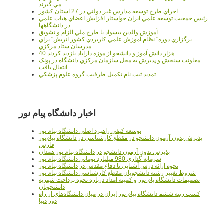
مي گيرند
اجراي طرح توسعه مدارس غير دولتي در 27 استان کشور
رئيس جمعيت توسعه علمي ايران خواستار افزايش اعضاي هيات علمي
در دانشگاهها
آموزش والدين بيسواد با طرح ملي الزام و تشويق
برگزاري دوره" نظام آموزش علمي كاربردي كشور اتريش" براي
مدرسان ستاد مرکزي
40 هزار دانش آموز و دانشجو از موزه دارآباد بازديد کردند
معاونت سنجش و پذيرش به محل سازمان مرکزي دانشگاه در پونک
انتقال يافت
تمديد ثبت نام تکميل ظرفيت گروه علوم پزشکي
اخبار دانشگاه پیام نور
توسعه کیفی راهبرد اصلی دانشگاه پیام نور
پذیرش بدون آزمون دانشجو در مقطع کارشناسی در دانشگاه پیام‌نور
فارس
پذیرش بدون آزمون دانشجو در دانشگاه پیام نور همدان
سرمایه گذاری 980 میلیارد تومانی دانشگاه پیام نور
نحوه ارائه درس آشنایی با دفاع مقدس در دانشگاه پیام نور
شروط تغییر رشته دانشجویان مقطع کارشناسی دانشگاه پیام نور
تصمیمات دانشگاه یام نور و کمیته امداد درباره نحوه پرداخت شهریه
دانشجویان
کسب رتبه ششم دانشگاه پیام نور ایران در میان دانشگاه‌های از راه
دور دنیا