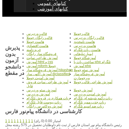
کتابهای عمومی
کتابهای آموزشی
قالب جوملا
قالب وردپرس
قالب رایگان وردپرس
قالب رایگان جوملا
هاست نامحدود
هاست جوملا
هاست وردپرس
هاست اقتصادی
پذیرش
هاست ربات تلگرام
خرید دامنه
بدون
ایمیل تبلیغاتی
فروشگاه ساز رایگان
آموزشگاه جوملا
آموزش طراحی سایت
آزمون
ساخت ربات با php تلگرام
آموزش html و css
دانشجو
آموزش php
آموزش rsform جوملا
آموزش سئو جوملا
آموزش فروشگاه ساز hikashop
در مقطع
آموزش فروشگاه ساز
آموزش آگهی ساز djclassified
ویرچومارت
آموزش امنیت جوملا
آموزش طراحی قالب جوملا
آموزش طراحی سایت فروش
فایل
آموزش جوملا
آموزش سئو وردپرس
آموزش امنیت وردپرس
آموزش وردپرس
ربات دکمه شیشه ای تلگرام
ربات همکاری در فروش تلگرام
ربات جذب ممبر تلگرام
ربات پیوست فایل تلگرام
ربات ضد اسپم تلگرام
آموزش ووکامرس رایگان
کارشناسی در دانشگاه پیام‌نور فارس
امتیاز 0.00 (0 رای)
1
1
1
1
1
1
1
1
1
1
رئیس دانشگاه پیام نور استان فارس از ثبت نام داوطلبان تحصیل در 575 رشته محل
در مقطع کارشناسی خبر داد. رئیس دانشگاه پیام نور استان فارس از ثبت نام