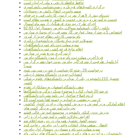
حافظ حافظه تاريخي و ملي ايرانيان است
برگزاري المپيادهاي فيزيک و زيست‌شناسي دانش‌آموزي
سهم وانت در انتقال دانش به روستائيان
ثبت‌نام بيش از 9 هزار نفر در آزمون کارداني فني و حرفه‌اي
خدمت به آموزش و پرورش، خدمت به کشور و تقويت نظام است
اجراي طرح رتبه بندي فرهنگيان از مهرماه امسال
دانلود رایگان پاسخنامه سوالات پیام نور نیمسال اول 93-92
اختصاص 5 درصد از محل عوارض گاز مصرفي براي نوسازي مدارس
نام نويسي کارداني نظام جديد؛ از امروز
تسهيلات جديد بنياد نخبگان به دانشجويان دکتري
تمديد مهلت ثبت نام عمره دانشگاهيان
اعلام نتايج قرعه کشي عمره دانشگاهيان
ازسرگيري توزيع شير در مدارس
فردا آخرین مهلت ثبت نام بدون آزمون دانشگاه پیام نور
آیا تکمیل ظرفیت ارشد فراگیر پیام نور نوبت چهاردهم برگزار می
شود؟
درخواست 29 رشته کارشناسي ارشد بررسي مي شود
انتصابات جديد در دانشگاه محقق اردبيلي
تحصيل 210 دانشجو در يکي از نوپاترين دانشکده‌هاي علوم پزشکي
کشور
بدهي دانشگاه اصفهان به پيمانکاران تغذيه
عرضه 20 عنوان کتاب با موضوع سبک زندگي به دانشگاه‌ها
لزوم اصلاح ساختار آيين نامه نشريات دانشگاهي
18 کرسي پژوهشي به اساتيد برجسته اهدا شده است
اعلام آمادگي وزير آموزش و پرورش کشورمان براي در اختيار گذاشتن
تجربيات آموزشي به ديگر کشورهاي
پذيرش بدون کنکور دانشجو در موسسه آموزش عالي قشم
افزايش تبادلات علمي و آموزشي ايران و ژاپن
دستورالعمل تحصیل همزمان در دو رشته اعلام شد
اخطار : سقف مجاز انتخاب واحد را در پیام نور رعایت کنید
تمدید مهلت ثبت نام و مهمان در نیمسال اول پیام نور
دانشجويان روزانه دوره هاي دكتري تخصصي دانشگاه هاي دولتي وام