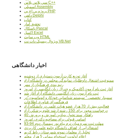
سي پلاس پلاس C++
اسمبلي Assembly
پروژه پي اچ پي PHP
دلفي Delphi
کتاب
تحقيق آمار
پاسکال Pascal
اکسل Excel
وب سايت HTML
ويژوال بيسيک دات نت VB.Net
اخبار دانشگاهی
آغاز توزيع کارت آزمون دستياري از دوشنبه
ممنوعيت اشتغال داوطلبان نمايندگي مجلس در دانشگاه آزاد
رتبه بندي فرهنگيان از مهر
آغاز ثبت نام آزمون آکادميک و جنرال زبان انگليسي از امروز
ثبت نام آزمون زبان انگليسي دانشگاه آزاد آغاز شد
سمينار تخصصي " سيستم شناسايي خودکارو اتوماسيون"در
فرهنگسراي فناوري اطلاعات
فعاليت بيش از 70 هزار عضو هيات علمي در دانشگاه آزاد
درخواست مجوز براي 150 رشته ارشد علوم پزشکي آزاد
40 راهکار سند تحول بنيادين آموزش و پرورش
اسامي قبولي براي مصاحبه دکتري، امروز
مهلت ثبت نمره میان ترم پیام نور نیمسال دوم 94-93
اشتغالزايي از اهداف دانشگاه جامع علمي کاربردي
تجليل از معلمان نمونه شهرستان رباط کريم
اعلام اولويت استخدام پيماني 5 هزار معلم