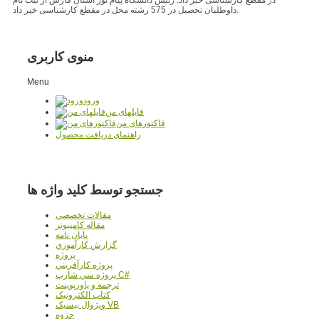
داوطلبان تحصیل در 575 رشته محل در مقطع کارشناسی خبر داد.
منوی کاربری
Menu
ورود
فایلهای من
فاکتورهای من
راهنمای دریافت محصول
جستجو توسط کلید واژه ها
مقالات تخصصي
مقاله کامپیوتر
پایان نامه
گزارش کارآموزي
پروژه
پروژه کارآفريني
پروژه سي شارپ C#
ترجمه و پاورپوينت
کتاب الکترونيک
ويژوال بيسيک VB
جزوه