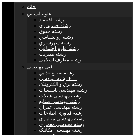
خانه
علوم انساني
رشته اقتصاد
رشته حسابداري
رشته حقوق
رشته روانشناسي
رشته شهرسازي
رشته علوم اجتماعي
رشته مديريت
رشته معارف اسلامی
فنی مهندسی
رشته صنايع غذايي
رشته مهندسي ICT
رشته برق و الکترونيک
رشته مهندسي تاسيسات
رشته مهندسی شیلات
رشته مهندسی صنایع
رشته مهندسی عمران
رشته فناوری اطلاعات
رشته مهندسي متالوژي
رشته مهندسی معماری
رشته مهندسی مکانیک