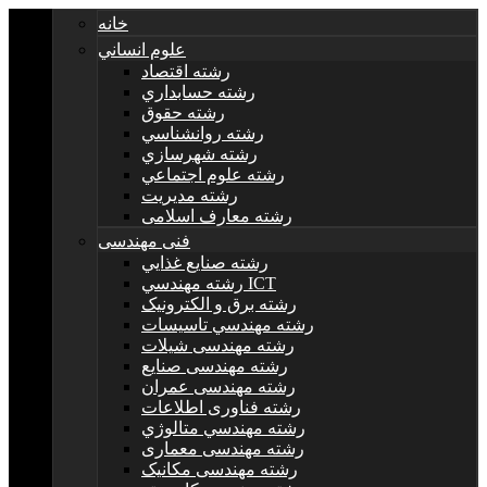
خانه
علوم انساني
رشته اقتصاد
رشته حسابداري
رشته حقوق
رشته روانشناسي
رشته شهرسازي
رشته علوم اجتماعي
رشته مديريت
رشته معارف اسلامی
فنی مهندسی
رشته صنايع غذايي
رشته مهندسي ICT
رشته برق و الکترونيک
رشته مهندسي تاسيسات
رشته مهندسی شیلات
رشته مهندسی صنایع
رشته مهندسی عمران
رشته فناوری اطلاعات
رشته مهندسي متالوژي
رشته مهندسی معماری
رشته مهندسی مکانیک