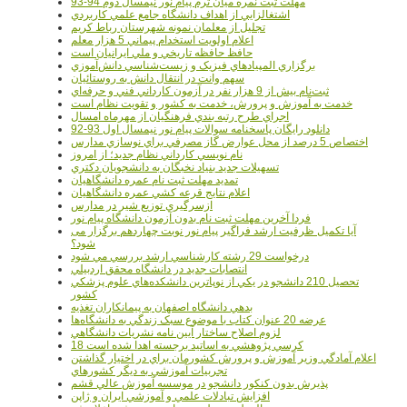
مهلت ثبت نمره میان ترم پیام نور نیمسال دوم 94-93
اشتغالزايي از اهداف دانشگاه جامع علمي کاربردي
تجليل از معلمان نمونه شهرستان رباط کريم
اعلام اولويت استخدام پيماني 5 هزار معلم
حافظ حافظه تاريخي و ملي ايرانيان است
برگزاري المپيادهاي فيزيک و زيست‌شناسي دانش‌آموزي
سهم وانت در انتقال دانش به روستائيان
ثبت‌نام بيش از 9 هزار نفر در آزمون کارداني فني و حرفه‌اي
خدمت به آموزش و پرورش، خدمت به کشور و تقويت نظام است
اجراي طرح رتبه بندي فرهنگيان از مهرماه امسال
دانلود رایگان پاسخنامه سوالات پیام نور نیمسال اول 93-92
اختصاص 5 درصد از محل عوارض گاز مصرفي براي نوسازي مدارس
نام نويسي کارداني نظام جديد؛ از امروز
تسهيلات جديد بنياد نخبگان به دانشجويان دکتري
تمديد مهلت ثبت نام عمره دانشگاهيان
اعلام نتايج قرعه کشي عمره دانشگاهيان
ازسرگيري توزيع شير در مدارس
فردا آخرین مهلت ثبت نام بدون آزمون دانشگاه پیام نور
آیا تکمیل ظرفیت ارشد فراگیر پیام نور نوبت چهاردهم برگزار می
شود؟
درخواست 29 رشته کارشناسي ارشد بررسي مي شود
انتصابات جديد در دانشگاه محقق اردبيلي
تحصيل 210 دانشجو در يکي از نوپاترين دانشکده‌هاي علوم پزشکي
کشور
بدهي دانشگاه اصفهان به پيمانکاران تغذيه
عرضه 20 عنوان کتاب با موضوع سبک زندگي به دانشگاه‌ها
لزوم اصلاح ساختار آيين نامه نشريات دانشگاهي
18 کرسي پژوهشي به اساتيد برجسته اهدا شده است
اعلام آمادگي وزير آموزش و پرورش کشورمان براي در اختيار گذاشتن
تجربيات آموزشي به ديگر کشورهاي
پذيرش بدون کنکور دانشجو در موسسه آموزش عالي قشم
افزايش تبادلات علمي و آموزشي ايران و ژاپن