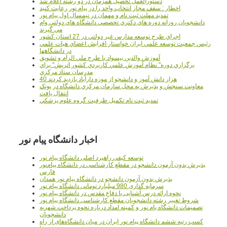
دستورالعمل تحصیل همزمان در دو رشته اعلام شد
اخطار : سقف مجاز انتخاب واحد را در پیام نور رعایت کنید
تمدید مهلت ثبت نام و مهمان در نیمسال اول پیام نور
دانشجويان روزانه دوره هاي دكتري تخصصي دانشگاه هاي دولتي وام
مي گيرند
اجراي طرح توسعه مدارس غير دولتي در 27 استان کشور
رئيس جمعيت توسعه علمي ايران خواستار افزايش اعضاي هيات علمي
در دانشگاهها
آموزش والدين بيسواد با طرح ملي الزام و تشويق
برگزاري دوره" نظام آموزش علمي كاربردي كشور اتريش" براي
مدرسان ستاد مرکزي
40 هزار دانش آموز و دانشجو از موزه دارآباد بازديد کردند
معاونت سنجش و پذيرش به محل سازمان مرکزي دانشگاه در پونک
انتقال يافت
تمديد ثبت نام تکميل ظرفيت گروه علوم پزشکي
اخبار دانشگاه پیام نور
توسعه کیفی راهبرد اصلی دانشگاه پیام نور
پذیرش بدون آزمون دانشجو در مقطع کارشناسی در دانشگاه پیام‌نور
فارس
پذیرش بدون آزمون دانشجو در دانشگاه پیام نور همدان
سرمایه گذاری 980 میلیارد تومانی دانشگاه پیام نور
نحوه ارائه درس آشنایی با دفاع مقدس در دانشگاه پیام نور
شروط تغییر رشته دانشجویان مقطع کارشناسی دانشگاه پیام نور
تصمیمات دانشگاه یام نور و کمیته امداد درباره نحوه پرداخت شهریه
دانشجویان
کسب رتبه ششم دانشگاه پیام نور ایران در میان دانشگاه‌های از راه