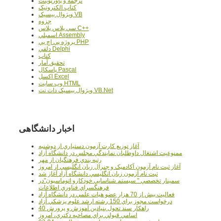
ترجمه و پاورپوينت
کتاب الکترونيک
ويژوال بيسيک VB
جزوه
سي پلاس پلاس C++
اسمبلي Assembly
پروژه پي اچ پي PHP
دلفي Delphi
کتاب
تحقيق آمار
پاسکال Pascal
اکسل Excel
وب سايت HTML
ويژوال بيسيک دات نت VB.Net
اخبار دانشگاهی
آغاز توزيع کارت آزمون دستياري از دوشنبه
ممنوعيت اشتغال داوطلبان نمايندگي مجلس در دانشگاه آزاد
رتبه بندي فرهنگيان از مهر
آغاز ثبت نام آزمون آکادميک و جنرال زبان انگليسي از امروز
ثبت نام آزمون زبان انگليسي دانشگاه آزاد آغاز شد
سمينار تخصصي " سيستم شناسايي خودکارو اتوماسيون"در
فرهنگسراي فناوري اطلاعات
فعاليت بيش از 70 هزار عضو هيات علمي در دانشگاه آزاد
درخواست مجوز براي 150 رشته ارشد علوم پزشکي آزاد
40 راهکار سند تحول بنيادين آموزش و پرورش
اسامي قبولي براي مصاحبه دکتري، امروز