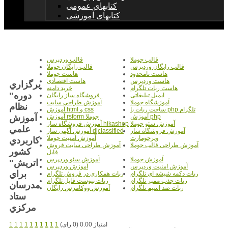
کتابهای عمومی
کتابهای آموزشی
قالب جوملا
قالب وردپرس
قالب رایگان وردپرس
قالب رایگان جوملا
هاست نامحدود
هاست جوملا
هاست وردپرس
هاست اقتصادی
برگزاري
هاست ربات تلگرام
خرید دامنه
دوره"
ایمیل تبلیغاتی
فروشگاه ساز رایگان
آموزشگاه جوملا
آموزش طراحی سایت
نظام
ساخت ربات با php تلگرام
آموزش html و css
آموزش
آموزش php
آموزش rsform جوملا
آموزش سئو جوملا
آموزش فروشگاه ساز hikashop
علمي
آموزش فروشگاه ساز
آموزش آگهی ساز djclassified
ویرچومارت
آموزش امنیت جوملا
كاربردي
آموزش طراحی قالب جوملا
آموزش طراحی سایت فروش
كشور
فایل
آموزش جوملا
آموزش سئو وردپرس
اتريش"
آموزش امنیت وردپرس
آموزش وردپرس
براي
ربات دکمه شیشه ای تلگرام
ربات همکاری در فروش تلگرام
ربات جذب ممبر تلگرام
ربات پیوست فایل تلگرام
مدرسان
ربات ضد اسپم تلگرام
آموزش ووکامرس رایگان
ستاد
مرکزي
امتیاز 0.00 (0 رای)
1
1
1
1
1
1
1
1
1
1