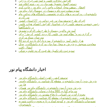
افزايش تبادلات علمي و آموزشي ايران و ژاپن
دستورالعمل تحصیل همزمان در دو رشته اعلام شد
اخطار : سقف مجاز انتخاب واحد را در پیام نور رعایت کنید
تمدید مهلت ثبت نام و مهمان در نیمسال اول پیام نور
دانشجويان روزانه دوره هاي دكتري تخصصي دانشگاه هاي دولتي وام
مي گيرند
اجراي طرح توسعه مدارس غير دولتي در 27 استان کشور
رئيس جمعيت توسعه علمي ايران خواستار افزايش اعضاي هيات علمي
در دانشگاهها
آموزش والدين بيسواد با طرح ملي الزام و تشويق
برگزاري دوره" نظام آموزش علمي كاربردي كشور اتريش" براي
مدرسان ستاد مرکزي
40 هزار دانش آموز و دانشجو از موزه دارآباد بازديد کردند
معاونت سنجش و پذيرش به محل سازمان مرکزي دانشگاه در پونک
انتقال يافت
تمديد ثبت نام تکميل ظرفيت گروه علوم پزشکي
اخبار دانشگاه پیام نور
توسعه کیفی راهبرد اصلی دانشگاه پیام نور
پذیرش بدون آزمون دانشجو در مقطع کارشناسی در دانشگاه پیام‌نور
فارس
پذیرش بدون آزمون دانشجو در دانشگاه پیام نور همدان
سرمایه گذاری 980 میلیارد تومانی دانشگاه پیام نور
نحوه ارائه درس آشنایی با دفاع مقدس در دانشگاه پیام نور
شروط تغییر رشته دانشجویان مقطع کارشناسی دانشگاه پیام نور
تصمیمات دانشگاه یام نور و کمیته امداد درباره نحوه پرداخت شهریه
دانشجویان