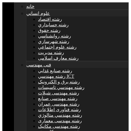
خانه
علوم انساني
رشته اقتصاد
رشته حسابداري
رشته حقوق
رشته روانشناسي
رشته شهرسازي
رشته علوم اجتماعي
رشته مديريت
رشته معارف اسلامی
فنی مهندسی
رشته صنايع غذايي
رشته مهندسي ICT
رشته برق و الکترونيک
رشته مهندسي تاسيسات
رشته مهندسی شیلات
رشته مهندسی صنایع
رشته مهندسی عمران
رشته فناوری اطلاعات
رشته مهندسي متالوژي
رشته مهندسی معماری
رشته مهندسی مکانیک