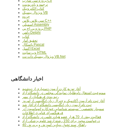
پروژه سي شارپ C#
ترجمه و پاورپوينت
کتاب الکترونيک
ويژوال بيسيک VB
جزوه
سي پلاس پلاس C++
اسمبلي Assembly
پروژه پي اچ پي PHP
دلفي Delphi
کتاب
تحقيق آمار
پاسکال Pascal
اکسل Excel
وب سايت HTML
ويژوال بيسيک دات نت VB.Net
اخبار دانشگاهی
آغاز توزيع کارت آزمون دستياري از دوشنبه
ممنوعيت اشتغال داوطلبان نمايندگي مجلس در دانشگاه آزاد
رتبه بندي فرهنگيان از مهر
آغاز ثبت نام آزمون آکادميک و جنرال زبان انگليسي از امروز
ثبت نام آزمون زبان انگليسي دانشگاه آزاد آغاز شد
سمينار تخصصي " سيستم شناسايي خودکارو اتوماسيون"در
فرهنگسراي فناوري اطلاعات
فعاليت بيش از 70 هزار عضو هيات علمي در دانشگاه آزاد
درخواست مجوز براي 150 رشته ارشد علوم پزشکي آزاد
40 راهکار سند تحول بنيادين آموزش و پرورش