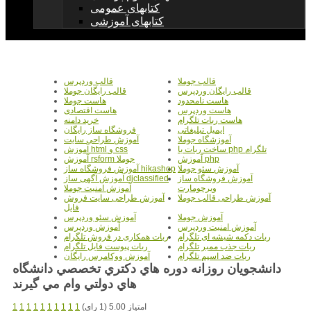
کتابهای عمومی
کتابهای آموزشی
قالب جوملا
قالب وردپرس
قالب رایگان وردپرس
قالب رایگان جوملا
هاست نامحدود
هاست جوملا
هاست وردپرس
هاست اقتصادی
هاست ربات تلگرام
خرید دامنه
ایمیل تبلیغاتی
فروشگاه ساز رایگان
آموزشگاه جوملا
آموزش طراحی سایت
ساخت ربات با php تلگرام
آموزش html و css
آموزش php
آموزش rsform جوملا
آموزش سئو جوملا
آموزش فروشگاه ساز hikashop
آموزش فروشگاه ساز
آموزش آگهی ساز djclassified
ویرچومارت
آموزش امنیت جوملا
آموزش طراحی قالب جوملا
آموزش طراحی سایت فروش
فایل
آموزش جوملا
آموزش سئو وردپرس
آموزش امنیت وردپرس
آموزش وردپرس
ربات دکمه شیشه ای تلگرام
ربات همکاری در فروش تلگرام
ربات جذب ممبر تلگرام
ربات پیوست فایل تلگرام
ربات ضد اسپم تلگرام
آموزش ووکامرس رایگان
دانشجويان روزانه دوره هاي دكتري تخصصي دانشگاه
هاي دولتي وام مي گيرند
امتیاز 5.00 (1 رای)
1
1
1
1
1
1
1
1
1
1