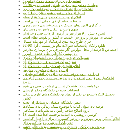
اسامي قبولي براي مصاحبه دکتري، امروز
مهلت ثبت نمره میان ترم پیام نور نیمسال دوم 94-93
اشتغالزايي از اهداف دانشگاه جامع علمي کاربردي
تجليل از معلمان نمونه شهرستان رباط کريم
اعلام اولويت استخدام پيماني 5 هزار معلم
حافظ حافظه تاريخي و ملي ايرانيان است
برگزاري المپيادهاي فيزيک و زيست‌شناسي دانش‌آموزي
سهم وانت در انتقال دانش به روستائيان
ثبت‌نام بيش از 9 هزار نفر در آزمون کارداني فني و حرفه‌اي
خدمت به آموزش و پرورش، خدمت به کشور و تقويت نظام است
اجراي طرح رتبه بندي فرهنگيان از مهرماه امسال
دانلود رایگان پاسخنامه سوالات پیام نور نیمسال اول 93-92
اختصاص 5 درصد از محل عوارض گاز مصرفي براي نوسازي مدارس
نام نويسي کارداني نظام جديد؛ از امروز
تسهيلات جديد بنياد نخبگان به دانشجويان دکتري
تمديد مهلت ثبت نام عمره دانشگاهيان
اعلام نتايج قرعه کشي عمره دانشگاهيان
ازسرگيري توزيع شير در مدارس
فردا آخرین مهلت ثبت نام بدون آزمون دانشگاه پیام نور
آیا تکمیل ظرفیت ارشد فراگیر پیام نور نوبت چهاردهم برگزار می
شود؟
درخواست 29 رشته کارشناسي ارشد بررسي مي شود
انتصابات جديد در دانشگاه محقق اردبيلي
تحصيل 210 دانشجو در يکي از نوپاترين دانشکده‌هاي علوم پزشکي
کشور
بدهي دانشگاه اصفهان به پيمانکاران تغذيه
عرضه 20 عنوان کتاب با موضوع سبک زندگي به دانشگاه‌ها
لزوم اصلاح ساختار آيين نامه نشريات دانشگاهي
18 کرسي پژوهشي به اساتيد برجسته اهدا شده است
اعلام آمادگي وزير آموزش و پرورش کشورمان براي در اختيار گذاشتن
تجربيات آموزشي به ديگر کشورهاي
پذيرش بدون کنکور دانشجو در موسسه آموزش عالي قشم