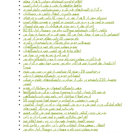
اعلام اولويت استخدام پيماني 5 هزار معلم
حافظ حافظه تاريخي و ملي ايرانيان است
برگزاري المپيادهاي فيزيک و زيست‌شناسي دانش‌آموزي
سهم وانت در انتقال دانش به روستائيان
ثبت‌نام بيش از 9 هزار نفر در آزمون کارداني فني و حرفه‌اي
خدمت به آموزش و پرورش، خدمت به کشور و تقويت نظام است
اجراي طرح رتبه بندي فرهنگيان از مهرماه امسال
دانلود رایگان پاسخنامه سوالات پیام نور نیمسال اول 93-92
اختصاص 5 درصد از محل عوارض گاز مصرفي براي نوسازي مدارس
نام نويسي کارداني نظام جديد؛ از امروز
تسهيلات جديد بنياد نخبگان به دانشجويان دکتري
تمديد مهلت ثبت نام عمره دانشگاهيان
اعلام نتايج قرعه کشي عمره دانشگاهيان
ازسرگيري توزيع شير در مدارس
فردا آخرین مهلت ثبت نام بدون آزمون دانشگاه پیام نور
آیا تکمیل ظرفیت ارشد فراگیر پیام نور نوبت چهاردهم برگزار می
شود؟
درخواست 29 رشته کارشناسي ارشد بررسي مي شود
انتصابات جديد در دانشگاه محقق اردبيلي
تحصيل 210 دانشجو در يکي از نوپاترين دانشکده‌هاي علوم پزشکي
کشور
بدهي دانشگاه اصفهان به پيمانکاران تغذيه
عرضه 20 عنوان کتاب با موضوع سبک زندگي به دانشگاه‌ها
لزوم اصلاح ساختار آيين نامه نشريات دانشگاهي
18 کرسي پژوهشي به اساتيد برجسته اهدا شده است
اعلام آمادگي وزير آموزش و پرورش کشورمان براي در اختيار گذاشتن
تجربيات آموزشي به ديگر کشورهاي
پذيرش بدون کنکور دانشجو در موسسه آموزش عالي قشم
افزايش تبادلات علمي و آموزشي ايران و ژاپن
دستورالعمل تحصیل همزمان در دو رشته اعلام شد
اخطار : سقف مجاز انتخاب واحد را در پیام نور رعایت کنید
تمدید مهلت ثبت نام و مهمان در نیمسال اول پیام نور