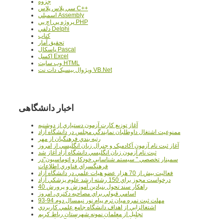
جزوه
سي پلاس پلاس C++
اسمبلي Assembly
پروژه پي اچ پي PHP
دلفي Delphi
کتاب
تحقيق آمار
پاسکال Pascal
اکسل Excel
وب سايت HTML
ويژوال بيسيک دات نت VB.Net
اخبار دانشگاهی
آغاز توزيع کارت آزمون دستياري از دوشنبه
ممنوعيت اشتغال داوطلبان نمايندگي مجلس در دانشگاه آزاد
رتبه بندي فرهنگيان از مهر
آغاز ثبت نام آزمون آکادميک و جنرال زبان انگليسي از امروز
ثبت نام آزمون زبان انگليسي دانشگاه آزاد آغاز شد
سمينار تخصصي " سيستم شناسايي خودکارو اتوماسيون"در
فرهنگسراي فناوري اطلاعات
فعاليت بيش از 70 هزار عضو هيات علمي در دانشگاه آزاد
درخواست مجوز براي 150 رشته ارشد علوم پزشکي آزاد
40 راهکار سند تحول بنيادين آموزش و پرورش
اسامي قبولي براي مصاحبه دکتري، امروز
مهلت ثبت نمره میان ترم پیام نور نیمسال دوم 94-93
اشتغالزايي از اهداف دانشگاه جامع علمي کاربردي
تجليل از معلمان نمونه شهرستان رباط کريم