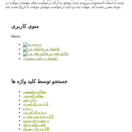
توجه به اینکه دانشجویان ورودی جدید موفق به ارائه درخواست های مهلمان موقت در
موعد مقرر نشده اند، مهلت ثبت و تایید درخواست مهمان موقت تا تاریخ تمدید شد.
منوی کاربری
Menu
ورود
فایلهای من
فاکتورهای من
راهنمای دریافت محصول
جستجو توسط کلید واژه ها
مقالات تخصصي
مقاله کامپیوتر
پایان نامه
گزارش کارآموزي
پروژه
پروژه کارآفريني
پروژه سي شارپ C#
ترجمه و پاورپوينت
کتاب الکترونيک
ويژوال بيسيک VB