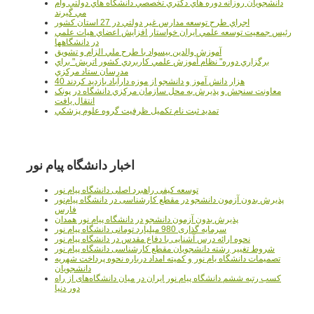
دانشجويان روزانه دوره هاي دكتري تخصصي دانشگاه هاي دولتي وام
مي گيرند
اجراي طرح توسعه مدارس غير دولتي در 27 استان کشور
رئيس جمعيت توسعه علمي ايران خواستار افزايش اعضاي هيات علمي
در دانشگاهها
آموزش والدين بيسواد با طرح ملي الزام و تشويق
برگزاري دوره" نظام آموزش علمي كاربردي كشور اتريش" براي
مدرسان ستاد مرکزي
40 هزار دانش آموز و دانشجو از موزه دارآباد بازديد کردند
معاونت سنجش و پذيرش به محل سازمان مرکزي دانشگاه در پونک
انتقال يافت
تمديد ثبت نام تکميل ظرفيت گروه علوم پزشکي
اخبار دانشگاه پیام نور
توسعه کیفی راهبرد اصلی دانشگاه پیام نور
پذیرش بدون آزمون دانشجو در مقطع کارشناسی در دانشگاه پیام‌نور
فارس
پذیرش بدون آزمون دانشجو در دانشگاه پیام نور همدان
سرمایه گذاری 980 میلیارد تومانی دانشگاه پیام نور
نحوه ارائه درس آشنایی با دفاع مقدس در دانشگاه پیام نور
شروط تغییر رشته دانشجویان مقطع کارشناسی دانشگاه پیام نور
تصمیمات دانشگاه یام نور و کمیته امداد درباره نحوه پرداخت شهریه
دانشجویان
کسب رتبه ششم دانشگاه پیام نور ایران در میان دانشگاه‌های از راه
دور دنیا