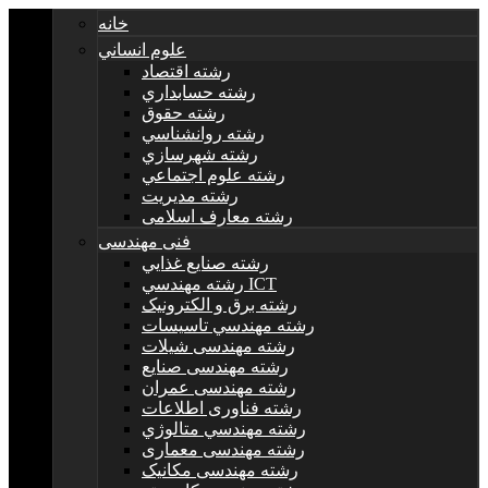
خانه
علوم انساني
رشته اقتصاد
رشته حسابداري
رشته حقوق
رشته روانشناسي
رشته شهرسازي
رشته علوم اجتماعي
رشته مديريت
رشته معارف اسلامی
فنی مهندسی
رشته صنايع غذايي
رشته مهندسي ICT
رشته برق و الکترونيک
رشته مهندسي تاسيسات
رشته مهندسی شیلات
رشته مهندسی صنایع
رشته مهندسی عمران
رشته فناوری اطلاعات
رشته مهندسي متالوژي
رشته مهندسی معماری
رشته مهندسی مکانیک