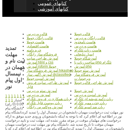
کتابهای عمومی
کتابهای آموزشی
قالب جوملا
قالب وردپرس
قالب رایگان وردپرس
قالب رایگان جوملا
هاست نامحدود
هاست جوملا
هاست وردپرس
هاست اقتصادی
تمدید
هاست ربات تلگرام
خرید دامنه
مهلت
ایمیل تبلیغاتی
فروشگاه ساز رایگان
آموزشگاه جوملا
آموزش طراحی سایت
ثبت نام و
ساخت ربات با php تلگرام
آموزش html و css
مهمان در
آموزش php
آموزش rsform جوملا
آموزش سئو جوملا
آموزش فروشگاه ساز hikashop
نیمسال
آموزش فروشگاه ساز
آموزش آگهی ساز djclassified
ویرچومارت
آموزش امنیت جوملا
اول پیام
آموزش طراحی قالب جوملا
آموزش طراحی سایت فروش
نور
فایل
آموزش جوملا
آموزش سئو وردپرس
آموزش امنیت وردپرس
آموزش وردپرس
1
1
1
1
1
1
1
ربات دکمه شیشه ای تلگرام
ربات همکاری در فروش تلگرام
امتیاز
1
1
1
ربات جذب ممبر تلگرام
ربات پیوست فایل تلگرام
0.00 (0 رای)
ربات ضد اسپم تلگرام
آموزش ووکامرس رایگان
دانشگاه پیام
نور مهلت ثبت درخواست مهمان دانشجویان در نیمسال اول را تمدید کرددانشگاه پیام
نور در اطلاعیه ای اعلام کرد که با توجه به اینکه دانشجویان ورودی جدید موفق به ارائه
درخواست های مهلمان موقت در موعد مقرر نشده اند، مهلت ثبت و تایید درخواست
مهمان موقت تا تاریخ تمدید شد. دانشگاه پیام نور مهلت ثبت درخواست مهمان
دانشجویان در نیمسال اول را تمدید کرددانشگاه پیام نور در اطلاعیه ای اعلام کرد که با