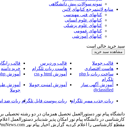
نمونه سوالات پیش دانشگاهی
منابع لاتین
مرجع کتابهای لاتین
کتابهای فنی مهندسی
کتابهای علوم انسانی
کتابهای علوم پزشکی
کتابهای عمومی
کتابهای آموزشی
سبد خرید خالی است
قالب جوملا
قالب وردپرس
قالب رایگا
هاست اقتصادی
هاست ربات تلگرام
خرید دامنه
ساخت ربات با php
آموزش html و css
آموزش php
تلگرام
آموزش آگهی ساز
آموزش امنیت جوملا
آموزش طرا
djclassified
جوملا
ربات جذب ممبر تلگرام
ربات پیوست فایل تلگرام
ربات ضد اس
کارشناسی در دانشگاه پیام نور امکان پذیر شدبنابر دستورالعمل اعلا