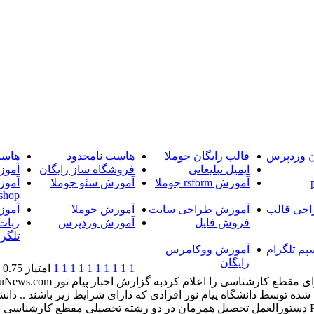
ن وردپرس
قالب رایگان جوملا
هاست نامحدود
هاست
ایمیل تبلیغاتی
فروشگاه ساز رایگان
آموز
آموزش rsform جوملا
آموزش سئو جوملا
آموز
shop
حی قالب
آموزش طراحی سایت
آموزش جوملا
آموز
فروش فایل
آموزش وردپرس
ربات
تلگرا
پم تلگرام
آموزش ووکامرس
رایگان
1
1
1
1
1
1
1
1
1
1
امتیاز 0.75 (2 رای)
م شده توسط دانشگاه پیام نور افرادی که دارای شرایط زیر باشند .. دا
مقطع کارشناسی را اعلام کردبه گزارش اخبار پیام نور PnuNews.com دستورالعمل تحصیل همزمان در دو رش