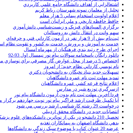
اشتغالزايي از اهداف دانشگاه جامع علمي کاربردي
تجليل از معلمان نمونه شهرستان رباط کريم
اعلام اولويت استخدام پيماني 5 هزار معلم
حافظ حافظه تاريخي و ملي ايرانيان است
برگزاري المپيادهاي فيزيک و زيست‌شناسي دانش‌آموزي
سهم وانت در انتقال دانش به روستائيان
ثبت‌نام بيش از 9 هزار نفر در آزمون کارداني فني و حرفه‌اي
خدمت به آموزش و پرورش، خدمت به کشور و تقويت نظام ا
اجراي طرح رتبه بندي فرهنگيان از مهرماه امسال
دانلود رایگان پاسخنامه سوالات پیام نور نیمسال اول 93-92
اختصاص 5 درصد از محل عوارض گاز مصرفي براي نوسازي مدارس
نام نويسي کارداني نظام جديد؛ از امروز
تسهيلات جديد بنياد نخبگان به دانشجويان دکتري
تمديد مهلت ثبت نام عمره دانشگاهيان
اعلام نتايج قرعه کشي عمره دانشگاهيان
ازسرگيري توزيع شير در مدارس
فردا آخرین مهلت ثبت نام بدون آزمون دانشگاه پیام نور
آیا تکمیل ظرفیت ارشد فراگیر پیام نور نوبت چهاردهم برگزار 
درخواست 29 رشته کارشناسي ارشد بررسي مي شود
انتصابات جديد در دانشگاه محقق اردبيلي
تحصيل 210 دانشجو در يکي از نوپاترين دانشکده‌هاي علوم پزشکي کشور
بدهي دانشگاه اصفهان به پيمانکاران تغذيه
عرضه 20 عنوان کتاب با موضوع سبک زندگي به دانشگاه‌ها