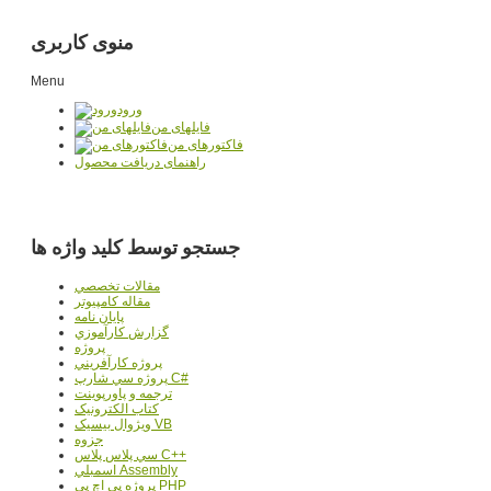
منوی کاربری
Menu
ورود
فایلهای من
فاکتورهای من
راهنمای دریافت محصول
جستجو توسط کلید واژه ها
مقالات تخصصي
مقاله کامپیوتر
پایان نامه
گزارش کارآموزي
پروژه
پروژه کارآفريني
پروژه سي شارپ C#
ترجمه و پاورپوينت
کتاب الکترونيک
ويژوال بيسيک VB
جزوه
سي پلاس پلاس C++
اسمبلي Assembly
پروژه پي اچ پي PHP