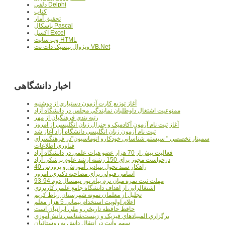
دلفي Delphi
کتاب
تحقيق آمار
پاسکال Pascal
اکسل Excel
وب سايت HTML
ويژوال بيسيک دات نت VB.Net
اخبار دانشگاهی
آغاز توزيع کارت آزمون دستياري از دوشنبه
ممنوعيت اشتغال داوطلبان نمايندگي مجلس در دانشگاه آزاد
رتبه بندي فرهنگيان از مهر
آغاز ثبت نام آزمون آکادميک و جنرال زبان انگليسي از امروز
ثبت نام آزمون زبان انگليسي دانشگاه آزاد آغاز شد
سمينار تخصصي " سيستم شناسايي خودکارو اتوماسيون"در فرهنگسراي
فناوري اطلاعات
فعاليت بيش از 70 هزار عضو هيات علمي در دانشگاه آزاد
درخواست مجوز براي 150 رشته ارشد علوم پزشکي آزاد
40 راهکار سند تحول بنيادين آموزش و پرورش
اسامي قبولي براي مصاحبه دکتري، امروز
مهلت ثبت نمره میان ترم پیام نور نیمسال دوم 94-93
اشتغالزايي از اهداف دانشگاه جامع علمي کاربردي
تجليل از معلمان نمونه شهرستان رباط کريم
اعلام اولويت استخدام پيماني 5 هزار معلم
حافظ حافظه تاريخي و ملي ايرانيان است
برگزاري المپيادهاي فيزيک و زيست‌شناسي دانش‌آموزي
سهم وانت در انتقال دانش به روستائيان