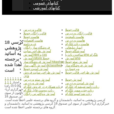
کتابهای عمومی
کتابهای آموزشی
قالب جوملا
قالب وردپرس
قالب رایگان وردپرس
قالب رایگان جوملا
هاست نامحدود
هاست جوملا
هاست وردپرس
هاست اقتصادی
18 کرسي
هاست ربات تلگرام
خرید دامنه
پژوهشي
ایمیل تبلیغاتی
فروشگاه ساز رایگان
آموزشگاه جوملا
آموزش طراحی سایت
به اساتيد
ساخت ربات با php تلگرام
آموزش html و css
برجسته
آموزش php
آموزش rsform جوملا
آموزش سئو جوملا
آموزش فروشگاه ساز hikashop
اهدا شده
آموزش فروشگاه ساز
آموزش آگهی ساز djclassified
ویرچومارت
آموزش امنیت جوملا
است
آموزش طراحی قالب جوملا
آموزش طراحی سایت فروش
فایل
1
1
1
1
1
1
1
آموزش جوملا
آموزش سئو وردپرس
امتیاز
1
1
1
آموزش امنیت وردپرس
آموزش وردپرس
0.00 (0 رای)
ربات دکمه شیشه ای تلگرام
ربات همکاری در فروش تلگرام
خبرگزاری آریا-
ربات جذب ممبر تلگرام
ربات پیوست فایل تلگرام
تاکنون از سوی
ربات ضد اسپم تلگرام
آموزش ووکامرس رایگان
این صندوق 18
کرسی پژوهشی به اساتید، دانشمندان و گروه های برجسته علمی اعطا شده است.
خبرگزاری آریا-تاکنون از سوی این صندوق 18 کرسی پژوهشی به اساتید، دانشمندان و
گروه های برجسته علمی اعطا شده است.