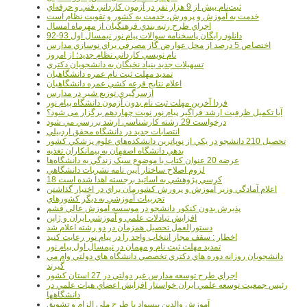
ثبت‌نام بيش از 9 هزار نفر در آزمون کارداني فني و حرفه‌اي
خدمت به آموزش و پرورش، خدمت به کشور و تقويت نظام است
اجراي طرح رتبه بندي فرهنگيان از مهرماه امسال
دانلود رایگان پاسخنامه سوالات پیام نور نیمسال اول 93-92
اختصاص 5 درصد از محل عوارض گاز مصرفي براي نوسازي مدارس
نام نويسي کارداني نظام جديد؛ از امروز
تسهيلات جديد بنياد نخبگان به دانشجويان دکتري
تمديد مهلت ثبت نام عمره دانشگاهيان
اعلام نتايج قرعه کشي عمره دانشگاهيان
ازسرگيري توزيع شير در مدارس
فردا آخرین مهلت ثبت نام بدون آزمون دانشگاه پیام نور
آیا تکمیل ظرفیت ارشد فراگیر پیام نور نوبت چهاردهم برگزار می شود؟
درخواست 29 رشته کارشناسي ارشد بررسي مي شود
انتصابات جديد در دانشگاه محقق اردبيلي
تحصيل 210 دانشجو در يکي از نوپاترين دانشکده‌هاي علوم پزشکي کشور
بدهي دانشگاه اصفهان به پيمانکاران تغذيه
عرضه 20 عنوان کتاب با موضوع سبک زندگي به دانشگاه‌ها
لزوم اصلاح ساختار آيين نامه نشريات دانشگاهي
18 کرسي پژوهشي به اساتيد برجسته اهدا شده است
اعلام آمادگي وزير آموزش و پرورش کشورمان براي در اختيار گذاشتن
تجربيات آموزشي به ديگر کشورهاي
پذيرش بدون کنکور دانشجو در موسسه آموزش عالي قشم
افزايش تبادلات علمي و آموزشي ايران و ژاپن
دستورالعمل تحصیل همزمان در دو رشته اعلام شد
اخطار : سقف مجاز انتخاب واحد را در پیام نور رعایت کنید
تمدید مهلت ثبت نام و مهمان در نیمسال اول پیام نور
دانشجويان روزانه دوره هاي دكتري تخصصي دانشگاه هاي دولتي وام مي
گيرند
اجراي طرح توسعه مدارس غير دولتي در 27 استان کشور
رئيس جمعيت توسعه علمي ايران خواستار افزايش اعضاي هيات علمي در
دانشگاهها
آموزش والدين بيسواد با طرح ملي الزام و تشويق