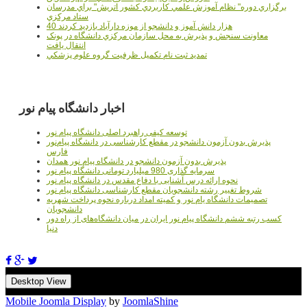
برگزاري دوره" نظام آموزش علمي كاربردي كشور اتريش" براي مدرسان
ستاد مرکزي
40 هزار دانش آموز و دانشجو از موزه دارآباد بازديد کردند
معاونت سنجش و پذيرش به محل سازمان مرکزي دانشگاه در پونک
انتقال يافت
تمديد ثبت نام تکميل ظرفيت گروه علوم پزشکي
اخبار دانشگاه پیام نور
توسعه کیفی راهبرد اصلی دانشگاه پیام نور
پذیرش بدون آزمون دانشجو در مقطع کارشناسی در دانشگاه پیام‌نور
فارس
پذیرش بدون آزمون دانشجو در دانشگاه پیام نور همدان
سرمایه گذاری 980 میلیارد تومانی دانشگاه پیام نور
نحوه ارائه درس آشنایی با دفاع مقدس در دانشگاه پیام نور
شروط تغییر رشته دانشجویان مقطع کارشناسی دانشگاه پیام نور
تصمیمات دانشگاه یام نور و کمیته امداد درباره نحوه پرداخت شهریه
دانشجویان
کسب رتبه ششم دانشگاه پیام نور ایران در میان دانشگاه‌های از راه دور
دنیا
Desktop View
Mobile Joomla Display
by
JoomlaShine