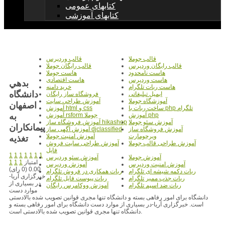
کتابهای عمومی
کتابهای آموزشی
قالب جوملا
قالب وردپرس
قالب رایگان وردپرس
قالب رایگان جوملا
هاست نامحدود
هاست جوملا
هاست وردپرس
هاست اقتصادی
بدهي
هاست ربات تلگرام
خرید دامنه
دانشگاه
ایمیل تبلیغاتی
فروشگاه ساز رایگان
آموزشگاه جوملا
آموزش طراحی سایت
اصفهان
ساخت ربات با php تلگرام
آموزش html و css
به
آموزش php
آموزش rsform جوملا
آموزش سئو جوملا
آموزش فروشگاه ساز hikashop
پيمانکاران
آموزش فروشگاه ساز
آموزش آگهی ساز djclassified
ویرچومارت
آموزش امنیت جوملا
تغذيه
آموزش طراحی قالب جوملا
آموزش طراحی سایت فروش
فایل
1
1
1
1
1
1
1
آموزش جوملا
آموزش سئو وردپرس
امتیاز
1
1
1
آموزش امنیت وردپرس
آموزش وردپرس
0.00 (0 رای)
ربات دکمه شیشه ای تلگرام
ربات همکاری در فروش تلگرام
خبرگزاری آریا-
ربات جذب ممبر تلگرام
ربات پیوست فایل تلگرام
در بسیاری از
ربات ضد اسپم تلگرام
آموزش ووکامرس رایگان
موارد دست
دانشگاه برای امور رفاهی بسته و دانشگاه تنها مجری قوانین تصویب شده بالادستی
است. خبرگزاری آریا-در بسیاری از موارد دست دانشگاه برای امور رفاهی بسته و
دانشگاه تنها مجری قوانین تصویب شده بالادستی است.