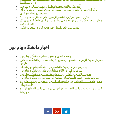
در دانشگاهها
آموزش والدين بيسواد با طرح ملي الزام و تشويق
برگزاري دوره" نظام آموزش علمي كاربردي كشور اتريش" براي
مدرسان ستاد مرکزي
40 هزار دانش آموز و دانشجو از موزه دارآباد بازديد کردند
معاونت سنجش و پذيرش به محل سازمان مرکزي دانشگاه در پونک
انتقال يافت
تمديد ثبت نام تکميل ظرفيت گروه علوم پزشکي
اخبار دانشگاه پیام نور
توسعه کیفی راهبرد اصلی دانشگاه پیام نور
پذیرش بدون آزمون دانشجو در مقطع کارشناسی در دانشگاه پیام‌نور
فارس
پذیرش بدون آزمون دانشجو در دانشگاه پیام نور همدان
سرمایه گذاری 980 میلیارد تومانی دانشگاه پیام نور
نحوه ارائه درس آشنایی با دفاع مقدس در دانشگاه پیام نور
شروط تغییر رشته دانشجویان مقطع کارشناسی دانشگاه پیام نور
تصمیمات دانشگاه یام نور و کمیته امداد درباره نحوه پرداخت شهریه
دانشجویان
کسب رتبه ششم دانشگاه پیام نور ایران در میان دانشگاه‌های از راه
دور دنیا