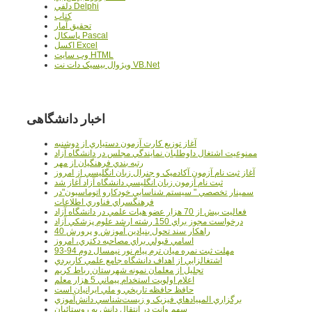
دلفي Delphi
کتاب
تحقيق آمار
پاسکال Pascal
اکسل Excel
وب سايت HTML
ويژوال بيسيک دات نت VB.Net
اخبار دانشگاهی
آغاز توزيع کارت آزمون دستياري از دوشنبه
ممنوعيت اشتغال داوطلبان نمايندگي مجلس در دانشگاه آزاد
رتبه بندي فرهنگيان از مهر
آغاز ثبت نام آزمون آکادميک و جنرال زبان انگليسي از امروز
ثبت نام آزمون زبان انگليسي دانشگاه آزاد آغاز شد
سمينار تخصصي " سيستم شناسايي خودکارو اتوماسيون"در
فرهنگسراي فناوري اطلاعات
فعاليت بيش از 70 هزار عضو هيات علمي در دانشگاه آزاد
درخواست مجوز براي 150 رشته ارشد علوم پزشکي آزاد
40 راهکار سند تحول بنيادين آموزش و پرورش
اسامي قبولي براي مصاحبه دکتري، امروز
مهلت ثبت نمره میان ترم پیام نور نیمسال دوم 94-93
اشتغالزايي از اهداف دانشگاه جامع علمي کاربردي
تجليل از معلمان نمونه شهرستان رباط کريم
اعلام اولويت استخدام پيماني 5 هزار معلم
حافظ حافظه تاريخي و ملي ايرانيان است
برگزاري المپيادهاي فيزيک و زيست‌شناسي دانش‌آموزي
سهم وانت در انتقال دانش به روستائيان