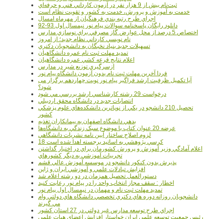
ثبت‌نام بيش از 9 هزار نفر در آزمون کارداني فني و حرفه‌اي
خدمت به آموزش و پرورش، خدمت به کشور و تقويت نظام است
اجراي طرح رتبه بندي فرهنگيان از مهرماه امسال
دانلود رایگان پاسخنامه سوالات پیام نور نیمسال اول 93-92
اختصاص 5 درصد از محل عوارض گاز مصرفي براي نوسازي مدارس
نام نويسي کارداني نظام جديد؛ از امروز
تسهيلات جديد بنياد نخبگان به دانشجويان دکتري
تمديد مهلت ثبت نام عمره دانشگاهيان
اعلام نتايج قرعه کشي عمره دانشگاهيان
ازسرگيري توزيع شير در مدارس
فردا آخرین مهلت ثبت نام بدون آزمون دانشگاه پیام نور
آیا تکمیل ظرفیت ارشد فراگیر پیام نور نوبت چهاردهم برگزار می
شود؟
درخواست 29 رشته کارشناسي ارشد بررسي مي شود
انتصابات جديد در دانشگاه محقق اردبيلي
تحصيل 210 دانشجو در يکي از نوپاترين دانشکده‌هاي علوم پزشکي
کشور
بدهي دانشگاه اصفهان به پيمانکاران تغذيه
عرضه 20 عنوان کتاب با موضوع سبک زندگي به دانشگاه‌ها
لزوم اصلاح ساختار آيين نامه نشريات دانشگاهي
18 کرسي پژوهشي به اساتيد برجسته اهدا شده است
اعلام آمادگي وزير آموزش و پرورش کشورمان براي در اختيار گذاشتن
تجربيات آموزشي به ديگر کشورهاي
پذيرش بدون کنکور دانشجو در موسسه آموزش عالي قشم
افزايش تبادلات علمي و آموزشي ايران و ژاپن
دستورالعمل تحصیل همزمان در دو رشته اعلام شد
اخطار : سقف مجاز انتخاب واحد را در پیام نور رعایت کنید
تمدید مهلت ثبت نام و مهمان در نیمسال اول پیام نور
دانشجويان روزانه دوره هاي دكتري تخصصي دانشگاه هاي دولتي وام
مي گيرند
اجراي طرح توسعه مدارس غير دولتي در 27 استان کشور
رئيس جمعيت توسعه علمي ايران خواستار افزايش اعضاي هيات علمي