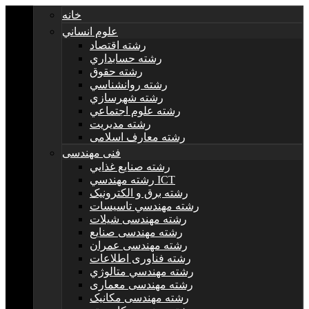
خانه
علوم انساني
رشته اقتصاد
رشته حسابداري
رشته حقوق
رشته روانشناسي
رشته شهرسازي
رشته علوم اجتماعي
رشته مديريت
رشته معارف اسلامی
فنی مهندسی
رشته صنايع غذايي
رشته مهندسي ICT
رشته برق و الکترونيک
رشته مهندسي تاسيسات
رشته مهندسی شیلات
رشته مهندسی صنایع
رشته مهندسی عمران
رشته فناوری اطلاعات
رشته مهندسي متالوژي
رشته مهندسی معماری
رشته مهندسی مکانیک