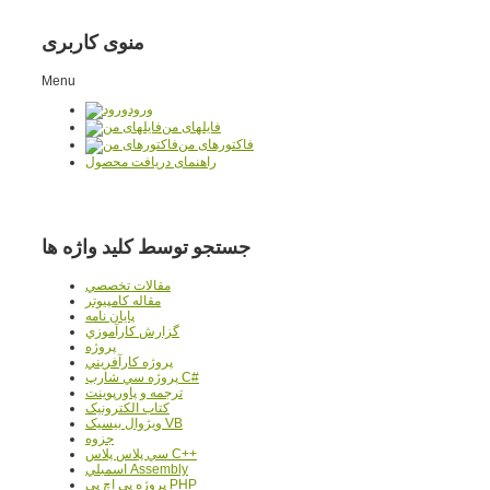
منوی کاربری
Menu
ورود
فایلهای من
فاکتورهای من
راهنمای دریافت محصول
جستجو توسط کلید واژه ها
مقالات تخصصي
مقاله کامپیوتر
پایان نامه
گزارش کارآموزي
پروژه
پروژه کارآفريني
پروژه سي شارپ C#
ترجمه و پاورپوينت
کتاب الکترونيک
ويژوال بيسيک VB
جزوه
سي پلاس پلاس C++
اسمبلي Assembly
پروژه پي اچ پي PHP