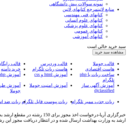
نمونه سوالات پیش دانشگاهی
منابع لاتین
مرجع کتابهای لاتین
کتابهای فنی مهندسی
کتابهای علوم انسانی
کتابهای علوم پزشکی
کتابهای عمومی
کتابهای آموزشی
سبد خرید خالی است
قالب جوملا
قالب وردپرس
قالب رایگا
هاست اقتصادی
هاست ربات تلگرام
خرید دامنه
ساخت ربات با php
آموزش html و css
آموزش php
تلگرام
آموزش آگهی ساز
آموزش امنیت جوملا
آموزش طرا
djclassified
جوملا
ربات جذب ممبر تلگرام
ربات پیوست فایل تلگرام
ربات ضد اس
ارشد به وزارت بهداشت ارسال شده و در انتظار دریافت مجوز این رش