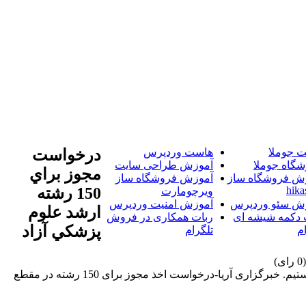
 جوملا
هاست وردپرس
درخواست
شگاه جوملا
آموزش طراحی سایت
مجوز براي
ش فروشگاه ساز
آموزش فروشگاه ساز
hika
150 رشته
ویرچومارت
ش سئو وردپرس
آموزش امنیت وردپرس
ارشد علوم
 دکمه شیشه ای
ربات همکاری در فروش
پزشکي آزاد
م
تلگرام
خبرگزاری آریا-درخواست اخذ مجوز برای 150 رشته در مقطع ارشد به وزارت بهداشت ارسال شده و در انتظار دریافت مجوز این رشته ها هستیم. خبرگزاری آریا-درخواست اخذ مجوز برای 150 رشته در مقطع