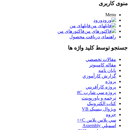
منوی کاربری
Menu
ورود
فایلهای من
فاکتورهای من
راهنمای دریافت محصول
جستجو توسط کلید واژه ها
مقالات تخصصي
مقاله کامپیوتر
پایان نامه
گزارش کارآموزي
پروژه
پروژه کارآفريني
پروژه سي شارپ C#
ترجمه و پاورپوينت
کتاب الکترونيک
ويژوال بيسيک VB
جزوه
سي پلاس پلاس C++
اسمبلي Assembly