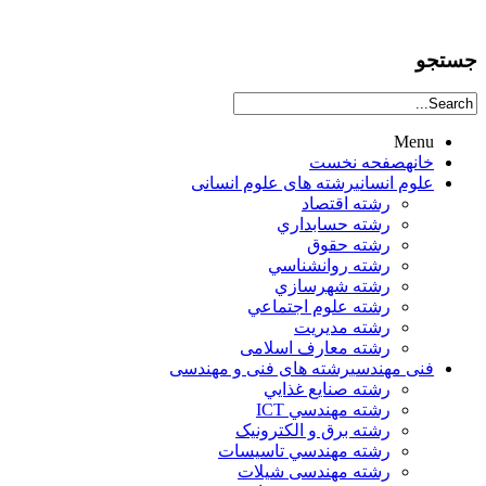
جستجو
Menu
خانه
صفحه نخست
علوم انساني
رشته های علوم انسانی
رشته اقتصاد
رشته حسابداري
رشته حقوق
رشته روانشناسي
رشته شهرسازي
رشته علوم اجتماعي
رشته مديريت
رشته معارف اسلامی
فنی مهندسی
رشته های فنی و مهندسی
رشته صنايع غذايي
رشته مهندسي ICT
رشته برق و الکترونيک
رشته مهندسي تاسيسات
رشته مهندسی شیلات