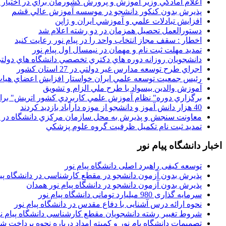
اعلام آمادگي وزير آموزش و پرورش کشورمان براي در اختيار
پذيرش بدون کنکور دانشجو در موسسه آموزش عالي قشم
افزايش تبادلات علمي و آموزشي ايران و ژاپن
دستورالعمل تحصیل همزمان در دو رشته اعلام شد
اخطار : سقف مجاز انتخاب واحد را در پیام نور رعایت کنید
تمدید مهلت ثبت نام و مهمان در نیمسال اول پیام نور
دانشجويان روزانه دوره هاي دكتري تخصصي دانشگاه هاي دولتي
اجراي طرح توسعه مدارس غير دولتي در 27 استان کشور
رئيس جمعيت توسعه علمي ايران خواستار افزايش اعضاي هيات
آموزش والدين بيسواد با طرح ملي الزام و تشويق
برگزاري دوره" نظام آموزش علمي كاربردي كشور اتريش" بر
40 هزار دانش آموز و دانشجو از موزه دارآباد بازديد کردند
معاونت سنجش و پذيرش به محل سازمان مرکزي دانشگاه در پو
تمديد ثبت نام تکميل ظرفيت گروه علوم پزشکي
اخبار دانشگاه پیام نور
توسعه کیفی راهبرد اصلی دانشگاه پیام نور
پذیرش بدون آزمون دانشجو در مقطع کارشناسی در دانشگاه پیا
پذیرش بدون آزمون دانشجو در دانشگاه پیام نور همدان
سرمایه گذاری 980 میلیارد تومانی دانشگاه پیام نور
نحوه ارائه درس آشنایی با دفاع مقدس در دانشگاه پیام نور
شروط تغییر رشته دانشجویان مقطع کارشناسی دانشگاه پیام ن
تصمیمات دانشگاه یام نور و کمیته امداد درباره نحوه پرداخت ش