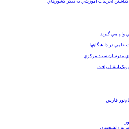
 گذاشتن تجربيات آموزشي به ديگر کشورهاي
 وام مي گيرند
 علمي در دانشگاهها
اي مدرسان ستاد مرکزي
نک انتقال يافت
م‌نور فارس
ور
هریه دانشجویان