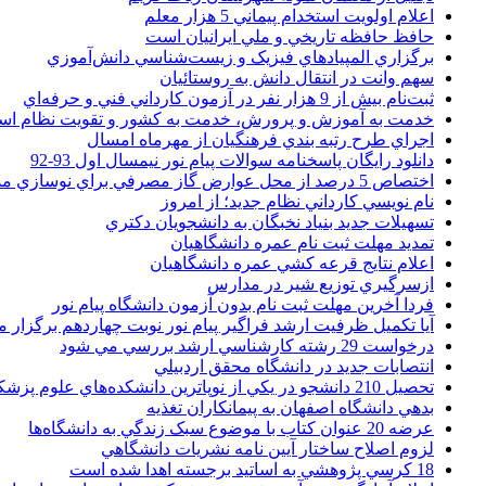
اعلام اولويت استخدام پيماني 5 هزار معلم
حافظ حافظه تاريخي و ملي ايرانيان است
برگزاري المپيادهاي فيزيک و زيست‌شناسي دانش‌آموزي
سهم وانت در انتقال دانش به روستائيان
ثبت‌نام بيش از 9 هزار نفر در آزمون کارداني فني و حرفه‌اي
خدمت به آموزش و پرورش، خدمت به کشور و تقويت نظام ا
اجراي طرح رتبه بندي فرهنگيان از مهرماه امسال
دانلود رایگان پاسخنامه سوالات پیام نور نیمسال اول 93-92
اختصاص 5 درصد از محل عوارض گاز مصرفي براي نوسازي مدارس
نام نويسي کارداني نظام جديد؛ از امروز
تسهيلات جديد بنياد نخبگان به دانشجويان دکتري
تمديد مهلت ثبت نام عمره دانشگاهيان
اعلام نتايج قرعه کشي عمره دانشگاهيان
ازسرگيري توزيع شير در مدارس
فردا آخرین مهلت ثبت نام بدون آزمون دانشگاه پیام نور
آیا تکمیل ظرفیت ارشد فراگیر پیام نور نوبت چهاردهم برگزار 
درخواست 29 رشته کارشناسي ارشد بررسي مي شود
انتصابات جديد در دانشگاه محقق اردبيلي
تحصيل 210 دانشجو در يکي از نوپاترين دانشکده‌هاي علوم پزشکي کشور
بدهي دانشگاه اصفهان به پيمانکاران تغذيه
عرضه 20 عنوان کتاب با موضوع سبک زندگي به دانشگاه‌ها
لزوم اصلاح ساختار آيين نامه نشريات دانشگاهي
18 کرسي پژوهشي به اساتيد برجسته اهدا شده است