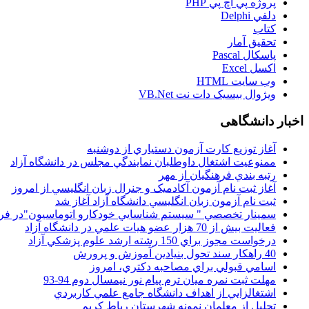
پروژه پي اچ پي PHP
دلفي Delphi
کتاب
تحقيق آمار
پاسکال Pascal
اکسل Excel
وب سايت HTML
ويژوال بيسيک دات نت VB.Net
اخبار دانشگاهی
آغاز توزيع کارت آزمون دستياري از دوشنبه
ممنوعيت اشتغال داوطلبان نمايندگي مجلس در دانشگاه آزاد
رتبه بندي فرهنگيان از مهر
آغاز ثبت نام آزمون آکادميک و جنرال زبان انگليسي از امروز
ثبت نام آزمون زبان انگليسي دانشگاه آزاد آغاز شد
سمينار تخصصي " سيستم شناسايي خودکارو اتوماسيون"در فر
فعاليت بيش از 70 هزار عضو هيات علمي در دانشگاه آزاد
درخواست مجوز براي 150 رشته ارشد علوم پزشکي آزاد
40 راهکار سند تحول بنيادين آموزش و پرورش
اسامي قبولي براي مصاحبه دکتري، امروز
مهلت ثبت نمره میان ترم پیام نور نیمسال دوم 94-93
اشتغالزايي از اهداف دانشگاه جامع علمي کاربردي
تجليل از معلمان نمونه شهرستان رباط کريم