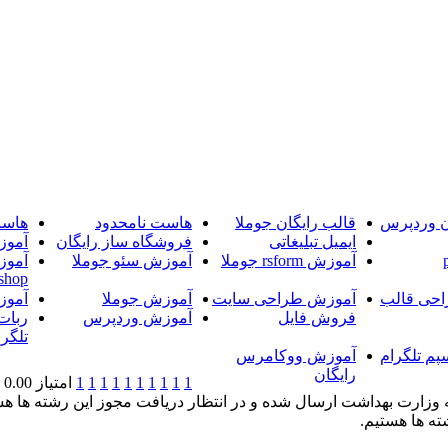
ن وردپرس
قالب رایگان جوملا
هاست نامحدود
هاست
ایمیل تبلیغاتی
فروشگاه ساز رایگان
آموز
آموزش rsform جوملا
آموزش سئو جوملا
آموز
shop
حی قالب
آموزش طراحی سایت
آموزش جوملا
آموز
فروش فایل
آموزش وردپرس
ربات
تلگرا
پم تلگرام
آموزش ووکامرس
رایگان
1
1
1
1
1
1
1
1
1
1
امتیاز 0.00 (0 رای)
ته ها هستیم.