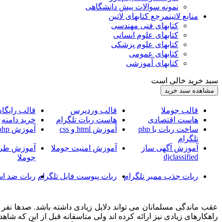
نمونه سوالات پیش دانشگاهی
منابع لاتین
مرجع کتابهای لاتین
کتابهای فنی مهندسی
کتابهای علوم انسانی
کتابهای علوم پزشکی
کتابهای عمومی
کتابهای آموزشی
سبد خرید خالی است
قالب جوملا
قالب وردپرس
قالب رایگا
هاست اقتصادی
هاست ربات تلگرام
خرید دامنه
ساخت ربات با php
آموزش html و css
آموزش php
تلگرام
آموزش آگهی ساز
آموزش امنیت جوملا
آموزش طرا
djclassified
جوملا
ربات جذب ممبر تلگرام
ربات پیوست فایل تلگرام
ربات ضد اس
عقب ماندگی مسلمانان می تواند دلایل زیادی داشته باشد. صدها نفر سخ
راهکارهای زیادی نیز ارائه کرده اند ولی متاسفانه قبل از این که شاه