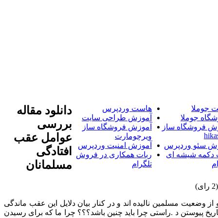
 جوملا
هاست وردپرس
دانلود مقاله
شگاه جوملا
آموزش طراحی سایت
بررسی
ش فروشگاه ساز
آموزش فروشگاه ساز
hika
عوامل عقب
ویرچومارت
ش سئو وردپرس
آموزش امنیت وردپرس
افتادگی
 دکمه شیشه ای
ربات همکاری در فروش
مسلمانان
م
تلگرام
 از وضعیت مسلمین نالیده اند و در کنار بیان دلایل این عقب ماندگی
تاریخ پیوستن د .راستی چرا باید چنین باشد؟؟؟ چرا ما که برای رسیدن