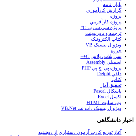
پایان نامه
گزارش کارآموزي
پروژه
پروژه کارآفريني
پروژه سي شارپ C#
ترجمه و پاورپوينت
کتاب الکترونيک
ويژوال بيسيک VB
جزوه
سي پلاس پلاس C++
اسمبلي Assembly
پروژه پي اچ پي PHP
دلفي Delphi
کتاب
تحقيق آمار
پاسکال Pascal
اکسل Excel
وب سايت HTML
ويژوال بيسيک دات نت VB.Net
اخبار دانشگاهی
آغاز توزيع کارت آزمون دستياري از دوشنبه