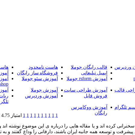
ن وردپرس
قالب رایگان جوملا
هاست نامحدود
هاست
ایمیل تبلیغاتی
فروشگاه ساز رایگان
آموز
آموزش rsform جوملا
آموزش سئو جوملا
آموز
shop
حی قالب
آموزش طراحی سایت
آموزش جوملا
آموز
فروش فایل
آموزش وردپرس
ربات
تلگرا
پم تلگرام
آموزش ووکامرس
رایگان
1
1
1
1
1
1
1
1
1
1
امتیاز 4.75 (2 رای)
نرانی کرده اند و یا مقاله هایی را درباره ی این موضوع نوشته اند و
د پیشرفت و توسعه همه جانبه ایران باشند، دارفانی را وداع گفتند و به 