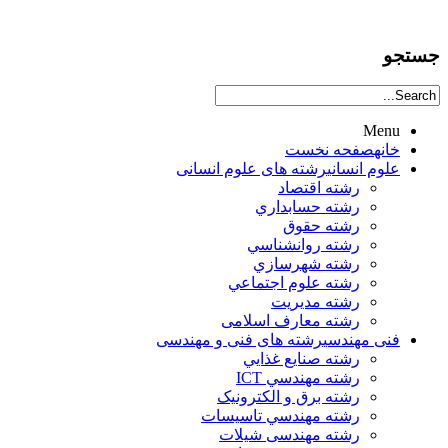
جستجو
Menu
خانه
صفحه نخست
علوم انساني
رشته های علوم انسانی
رشته اقتصاد
رشته حسابداري
رشته حقوق
رشته روانشناسي
رشته شهرسازي
رشته علوم اجتماعي
رشته مديريت
رشته معارف اسلامی
فنی مهندسی
رشته های فنی و مهندسی
رشته صنايع غذايي
رشته مهندسي ICT
رشته برق و الکترونيک
رشته مهندسي تاسيسات
رشته مهندسی شیلات