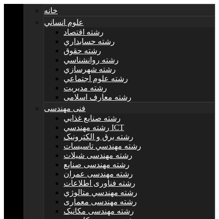
خانه
علوم انساني
رشته اقتصاد
رشته حسابداري
رشته حقوق
رشته روانشناسي
رشته شهرسازي
رشته علوم اجتماعي
رشته مديريت
رشته معارف اسلامی
فنی مهندسی
رشته صنايع غذايي
رشته مهندسي ICT
رشته برق و الکترونيک
رشته مهندسي تاسيسات
رشته مهندسی شیلات
رشته مهندسی صنایع
رشته مهندسی عمران
رشته فناوری اطلاعات
رشته مهندسي متالوژي
رشته مهندسی معماری
رشته مهندسی مکانیک