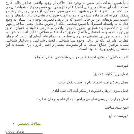
ثانیاً همین التفات ذاتی نفس به وجود خدا، حاکی از وجود واقعی خدا در عالم خارج
است. اثبات این مدعا در براهین اجماع عام هاج و جویس، ضمن رجوع به شواهد تاریخی
و با تکیه بر استقراء ناقص و شهود شخصی صورت میگیرد از همین رو براهین هر دو
متفکر، هم به لحاظ ماده ستدلال و هم به جهت صورت برهانی در برابر نقدهای وارده
آسیب پذیر بودهاند. این در حالی است که در برهان فطرت، توجه ذاتی انسان به وجود
خدا، نه به واسطه استقراء یا شهود شخصی بلکه از طریق تحلیل عقلی ساختار نفس
انسان اثبات میشود؛ همچنین ضرورت وجود واقعی و خارجی خداوند به عنوان متعلَّق
این توجه، نه به واسطه تمثیل بلکه از طریق اتخاذ قاعده عقلانی تضایف اثبات میشود. به
همین جهت، بررسی تطبیقی دو برهان فطرت و اجماع عام گویای آن است که برهان
فطرت علیرغم آنکه در برخی وجوه مبنا شناختی، انسان شناختی و ساختار شناختی
مشابه براهین اجماع است، اما از مصونیت بیشتر و اعتبار فزون تری نسبت به این
دسته از براهین بهرهمند بوده است.
کلمات کلیدی : برهان، اجماع عام، جویس، شاهآبادی، فطرت، هاج
فهرست :
فصل اول : کلیات تحقیق
فصل دوم : براهین اجماع عام در سنت تفکر غرب
فصل سوم : برهان فطرت در تفکر آیت الله شاه آبادی
فصل چهارم : بررسی تطبیقی براهین اجماع عام و برهان فطرت
جمع بندی مباحث
فهرست منابع
مقالات تخصصي
6,000 تومان