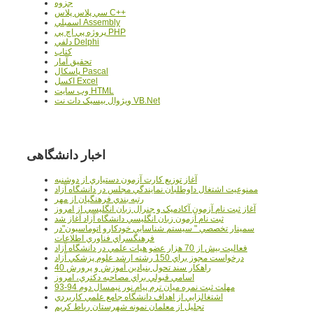
جزوه
سي پلاس پلاس C++
اسمبلي Assembly
پروژه پي اچ پي PHP
دلفي Delphi
کتاب
تحقيق آمار
پاسکال Pascal
اکسل Excel
وب سايت HTML
ويژوال بيسيک دات نت VB.Net
اخبار دانشگاهی
آغاز توزيع کارت آزمون دستياري از دوشنبه
ممنوعيت اشتغال داوطلبان نمايندگي مجلس در دانشگاه آزاد
رتبه بندي فرهنگيان از مهر
آغاز ثبت نام آزمون آکادميک و جنرال زبان انگليسي از امروز
ثبت نام آزمون زبان انگليسي دانشگاه آزاد آغاز شد
سمينار تخصصي " سيستم شناسايي خودکارو اتوماسيون"در
فرهنگسراي فناوري اطلاعات
فعاليت بيش از 70 هزار عضو هيات علمي در دانشگاه آزاد
درخواست مجوز براي 150 رشته ارشد علوم پزشکي آزاد
40 راهکار سند تحول بنيادين آموزش و پرورش
اسامي قبولي براي مصاحبه دکتري، امروز
مهلت ثبت نمره میان ترم پیام نور نیمسال دوم 94-93
اشتغالزايي از اهداف دانشگاه جامع علمي کاربردي
تجليل از معلمان نمونه شهرستان رباط کريم