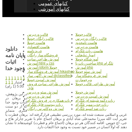
کتابهای عمومی
کتابهای آموزشی
قالب جوملا
قالب وردپرس
قالب رایگان وردپرس
قالب رایگان جوملا
هاست نامحدود
هاست جوملا
هاست وردپرس
هاست اقتصادی
دانلود
هاست ربات تلگرام
خرید دامنه
پایان نامه
ایمیل تبلیغاتی
فروشگاه ساز رایگان
آموزشگاه جوملا
آموزش طراحی سایت
اثبات
ساخت ربات با php تلگرام
آموزش html و css
وجود خدا
آموزش php
آموزش rsform جوملا
آموزش سئو جوملا
آموزش فروشگاه ساز hikashop
آموزش فروشگاه ساز
آموزش آگهی ساز djclassified
1
1
1
1
1
1
1
ویرچومارت
آموزش امنیت جوملا
امتیاز
1
1
1
آموزش طراحی قالب جوملا
آموزش طراحی سایت فروش
5.00 (1 رای)
فایل
آموزش جوملا
آموزش سئو وردپرس
در این پژوهش،
آموزش امنیت وردپرس
آموزش وردپرس
دو برهان در
ربات دکمه شیشه ای تلگرام
ربات همکاری در فروش تلگرام
اثبات وجود خدا
ربات جذب ممبر تلگرام
ربات پیوست فایل تلگرام
که از دو سنت
ربات ضد اسپم تلگرام
آموزش ووکامرس رایگان
فکری متمایزِ
غربی و اسلامی منبعث شده اند، مورد بررسی تطبیقی قرارگرفته اند: برهان فطرت با
تقریر آیت الله میرزا محمدعلی شاه آبادی و برهان اجماع عام با تقریر چارلز هاج و
جی، اچ جویس. اقامه کنندگان هر دو برهان (اجماع عام و فطرت) کوشیدهاند تا نشان
دهند که اولاً انسان در ضمیر خود نسبت به وجود خدا التفات دارد.