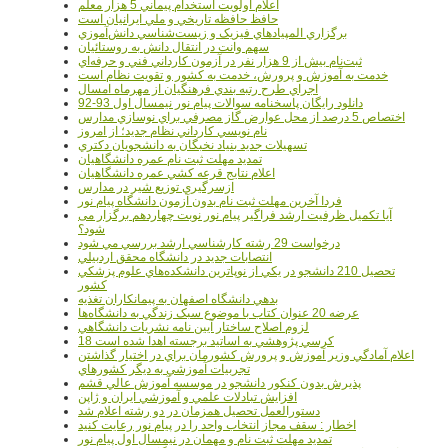
اعلام اولويت استخدام پيماني 5 هزار معلم
حافظ حافظه تاريخي و ملي ايرانيان است
برگزاري المپيادهاي فيزيک و زيست‌شناسي دانش‌آموزي
سهم وانت در انتقال دانش به روستائيان
ثبت‌نام بيش از 9 هزار نفر در آزمون کارداني فني و حرفه‌اي
خدمت به آموزش و پرورش، خدمت به کشور و تقويت نظام است
اجراي طرح رتبه بندي فرهنگيان از مهرماه امسال
دانلود رایگان پاسخنامه سوالات پیام نور نیمسال اول 93-92
اختصاص 5 درصد از محل عوارض گاز مصرفي براي نوسازي مدارس
نام نويسي کارداني نظام جديد؛ از امروز
تسهيلات جديد بنياد نخبگان به دانشجويان دکتري
تمديد مهلت ثبت نام عمره دانشگاهيان
اعلام نتايج قرعه کشي عمره دانشگاهيان
ازسرگيري توزيع شير در مدارس
فردا آخرین مهلت ثبت نام بدون آزمون دانشگاه پیام نور
آیا تکمیل ظرفیت ارشد فراگیر پیام نور نوبت چهاردهم برگزار می
شود؟
درخواست 29 رشته کارشناسي ارشد بررسي مي شود
انتصابات جديد در دانشگاه محقق اردبيلي
تحصيل 210 دانشجو در يکي از نوپاترين دانشکده‌هاي علوم پزشکي
کشور
بدهي دانشگاه اصفهان به پيمانکاران تغذيه
عرضه 20 عنوان کتاب با موضوع سبک زندگي به دانشگاه‌ها
لزوم اصلاح ساختار آيين نامه نشريات دانشگاهي
18 کرسي پژوهشي به اساتيد برجسته اهدا شده است
اعلام آمادگي وزير آموزش و پرورش کشورمان براي در اختيار گذاشتن
تجربيات آموزشي به ديگر کشورهاي
پذيرش بدون کنکور دانشجو در موسسه آموزش عالي قشم
افزايش تبادلات علمي و آموزشي ايران و ژاپن
دستورالعمل تحصیل همزمان در دو رشته اعلام شد
اخطار : سقف مجاز انتخاب واحد را در پیام نور رعایت کنید
تمدید مهلت ثبت نام و مهمان در نیمسال اول پیام نور