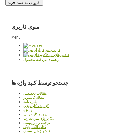
منوی کاربری
Menu
ورود
فایلهای من
فاکتورهای من
راهنمای دریافت محصول
جستجو توسط کلید واژه ها
مقالات تخصصي
مقاله کامپیوتر
پایان نامه
گزارش کارآموزي
پروژه
پروژه کارآفريني
پروژه سي شارپ C#
ترجمه و پاورپوينت
کتاب الکترونيک
ويژوال بيسيک VB