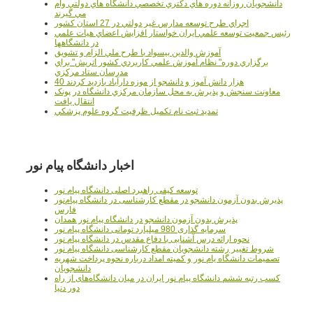
دانشجويان روزانه دوره هاي دكتري تخصصي دانشگاه هاي دولتي وام
مي گيرند
اجراي طرح توسعه مدارس غير دولتي در 27 استان کشور
رئيس جمعيت توسعه علمي ايران خواستار افزايش اعضاي هيات علمي
در دانشگاهها
آموزش والدين بيسواد با طرح ملي الزام و تشويق
برگزاري دوره" نظام آموزش علمي كاربردي كشور اتريش" براي
مدرسان ستاد مرکزي
40 هزار دانش آموز و دانشجو از موزه دارآباد بازديد کردند
معاونت سنجش و پذيرش به محل سازمان مرکزي دانشگاه در پونک
انتقال يافت
تمديد ثبت نام تکميل ظرفيت گروه علوم پزشکي
اخبار دانشگاه پیام نور
توسعه کیفی راهبرد اصلی دانشگاه پیام نور
پذیرش بدون آزمون دانشجو در مقطع کارشناسی در دانشگاه پیام‌نور
فارس
پذیرش بدون آزمون دانشجو در دانشگاه پیام نور همدان
سرمایه گذاری 980 میلیارد تومانی دانشگاه پیام نور
نحوه ارائه درس آشنایی با دفاع مقدس در دانشگاه پیام نور
شروط تغییر رشته دانشجویان مقطع کارشناسی دانشگاه پیام نور
تصمیمات دانشگاه یام نور و کمیته امداد درباره نحوه پرداخت شهریه
دانشجویان
کسب رتبه ششم دانشگاه پیام نور ایران در میان دانشگاه‌های از راه
دور دنیا