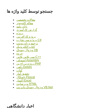
جستجو توسط کلید واژه ها
مقالات تخصصي
مقاله کامپیوتر
پایان نامه
گزارش کارآموزي
پروژه
پروژه کارآفريني
پروژه سي شارپ C#
ترجمه و پاورپوينت
کتاب الکترونيک
ويژوال بيسيک VB
جزوه
سي پلاس پلاس C++
اسمبلي Assembly
پروژه پي اچ پي PHP
دلفي Delphi
کتاب
تحقيق آمار
پاسکال Pascal
اکسل Excel
وب سايت HTML
ويژوال بيسيک دات نت VB.Net
اخبار دانشگاهی