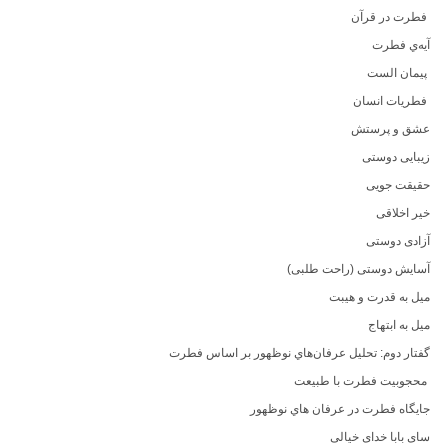
فطرت در قرآن
آيه‌ي فطرت
پیمان الست
فطريات انسان
عشق و پرستش
زیبایی دوستی
حقیقت جویی
خیر اخلاقی
آزادی دوستی
آسایش دوستی (راحت طلبی)
میل به قدرت و هیبت
میل به ابتهاج
گفتار دوم: تحليل عرفان‌هاي نوظهور بر اساس فطرت
محجوبیت فطرت با طبیعت
جايگاه فطرت در عرفان هاي نوظهور
سای بابا خدای خیالی