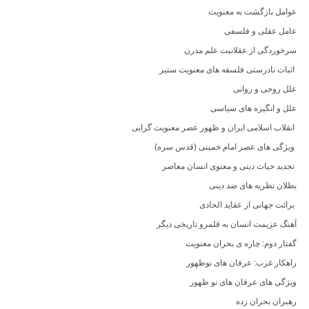
عوامل بازگشت به معنویت
عامل عقلی و فلسفی
سرخوردگی از عقلانیت علم مدرن
اثبات نادرستی فلسفه های معنويت ستیز
علل روحی و روانی
علل و انگیزه های سیاسی
انقلاب اسلامی ایران و ظهور عصر معنویت گرایی
ویژگی های عصر امام خمینی (قدس سره)
تجدید حیات دینی و معنوی انسان معاصر
بطلان نظریه های ضد دینی
برائت جهانی از عقاید الحادی
آهنگ عزیمت انسان به قلمرو تاریخی دیگر
گفتار دوم: چاره ی بحران معنویت
راهکار غرب: عرفان های نوظهور
ویژگی های عرفان های نو ظهور
رهبران بحران زده