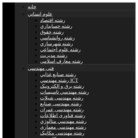
خانه
علوم انساني
رشته اقتصاد
رشته حسابداري
رشته حقوق
رشته روانشناسي
رشته شهرسازي
رشته علوم اجتماعي
رشته مديريت
رشته معارف اسلامی
فنی مهندسی
رشته صنايع غذايي
رشته مهندسي ICT
رشته برق و الکترونيک
رشته مهندسي تاسيسات
رشته مهندسی شیلات
رشته مهندسی صنایع
رشته مهندسی عمران
رشته فناوری اطلاعات
رشته مهندسي متالوژي
رشته مهندسی معماری
رشته مهندسی مکانیک