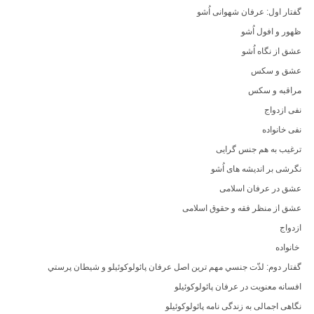
گفتار اول: عرفان شهوانی اُشو
ظهور و افول اُشو
عشق از نگاه اُشو
عشق و سكس
مراقبه و سكس
نفی ازدواج
نفی خانواده
ترغیب به هم جنس گرایی
نگرشی بر اندیشه های اُشو
عشق در عرفان اسلامی
عشق از منظر فقه و حقوق اسلامی
ازدواج
خانواده
گفتار دوم: لذّت جنسي مهم ترين اصل عرفان پائولوكوئيلو و شيطان پرستي
افسانه معنویت در عرفان پائولوکوئیلو
نگاهی اجمالی به زندگی نامه پائولوکوئیلو