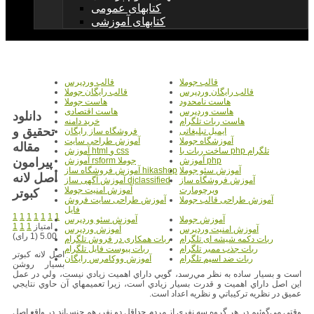
کتابهای عمومی
کتابهای آموزشی
قالب جوملا
قالب وردپرس
قالب رایگان وردپرس
قالب رایگان جوملا
هاست نامحدود
هاست جوملا
هاست وردپرس
هاست اقتصادی
دانلود
هاست ربات تلگرام
خرید دامنه
تحقیق و
ایمیل تبلیغاتی
فروشگاه ساز رایگان
آموزشگاه جوملا
آموزش طراحی سایت
مقاله
ساخت ربات با php تلگرام
آموزش html و css
پیرامون
آموزش php
آموزش rsform جوملا
آموزش سئو جوملا
آموزش فروشگاه ساز hikashop
اصل لانه
آموزش فروشگاه ساز
آموزش آگهی ساز djclassified
ویرچومارت
آموزش امنیت جوملا
کبوتر
آموزش طراحی قالب جوملا
آموزش طراحی سایت فروش
فایل
1
1
1
1
1
1
1
آموزش جوملا
آموزش سئو وردپرس
امتیاز
1
1
1
آموزش امنیت وردپرس
آموزش وردپرس
5.00 (1 رای)
ربات دکمه شیشه ای تلگرام
ربات همکاری در فروش تلگرام
ربات جذب ممبر تلگرام
ربات پیوست فایل تلگرام
اصل لانه كبوتر
ربات ضد اسپم تلگرام
آموزش ووکامرس رایگان
بسيار روشن
است و بسيار ساده به نظر مي‌رسد، گويي داراي اهميت زيادي نيست، ولي در عمل
اين اصل داراي اهميت و قدرت بسيار زيادي است، زيرا تعميمهاي آن حاوي نتايجي
عميق در نظريه تركيباتي و نظريه اعداد است.
وقتي مي‌گوئيم در هر گروه سه نفري از مردم حداقل دو نفر، هم جنس‌اند در واقع اصل