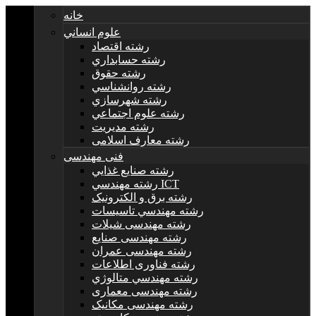
خانه
علوم انساني
رشته اقتصاد
رشته حسابداري
رشته حقوق
رشته روانشناسي
رشته شهرسازي
رشته علوم اجتماعي
رشته مديريت
رشته معارف اسلامی
فنی مهندسی
رشته صنايع غذايي
رشته مهندسي ICT
رشته برق و الکترونيک
رشته مهندسي تاسيسات
رشته مهندسی شیلات
رشته مهندسی صنایع
رشته مهندسی عمران
رشته فناوری اطلاعات
رشته مهندسي متالوژي
رشته مهندسی معماری
رشته مهندسی مکانیک