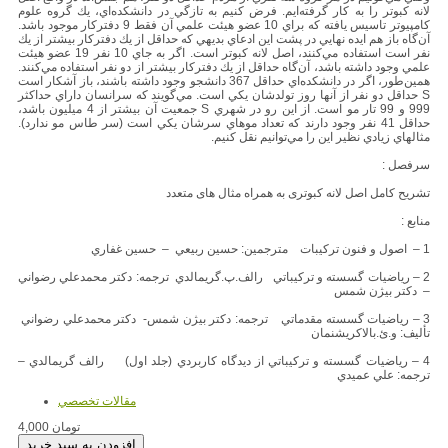
لانه كبوتر را به كار گرفته‌ايم. فرض كنيم به تازگي در دانشكده‌اي، يك گروه علوم
كامپيوتر تاسيس يافته كه براي 10 عضو هيئت علمي آن فقط 9 دفتر‌كار موجود باشد.
آن‌گاه باز هم ايده نهايي در پشت اين ادعاي بديهي كه حداقل از يك دفتر‌كار بيشتر از يك
نفر است استفاده مي‌كنند، اصل لانه كبوتر است. اگر به جاي 10 نفر 19 عضو هيئت
علمي وجود داشته باشد، آن‌گاه حداقل از يك دفتر‌كار بيشتر از دو نفر استفاده مي‌كنند.
همين‌طور، اگر در دانشكده‌اي حداقل 367 دانشجو وجود داشته باشند، باز آشكار است
S حداقل دو نفر از آنها روز تولدشان يكي است. مي‌گويند كه سرانسان داراي حداكثر
999 و 99 تار مو است. از اين رو در شهري S جمعيت آن بيشتر از 4 ميليون باشد،
حداقل 41 نفر وجود دارند كه تعداد موهاي سرشان يكي است (سر طاس مو ندارد).
مثالهاي زيادي نظير اين را مي‌توانيم نقل كنيم.
سرفصل :
تشریح کامل اصل لانه کبوتری به همراه مثال های متعدد
منابع :
1 – اصول و فنون تركيبات مترجمين: حسين ربيعي – حسين غفاري
2 – رياضيات گسسته و تركيباتي رالف.پ.گريمالدي ترجمه: دكتر محمد‌علي رضواني
– دكتر بيژن شمس
3 – رياضيات گسسته مقدماتي ترجمه: دكتر بيژن شمس- دكتر محمد‌علي رضواني
تأليف: و.ئ.بالاكريشنمان
4 – رياضيات گسسته و تركيباتي از ديدگاه كاربردي (جلد اول) رالف گريمالدي –
ترجمه: علي عميدي
مقالات تخصصي
4,000 تومان