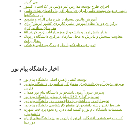
مي گيرند
اجراي طرح توسعه مدارس غير دولتي در 27 استان کشور
رئيس جمعيت توسعه علمي ايران خواستار افزايش اعضاي هيات علمي
در دانشگاهها
آموزش والدين بيسواد با طرح ملي الزام و تشويق
برگزاري دوره" نظام آموزش علمي كاربردي كشور اتريش" براي
مدرسان ستاد مرکزي
40 هزار دانش آموز و دانشجو از موزه دارآباد بازديد کردند
معاونت سنجش و پذيرش به محل سازمان مرکزي دانشگاه در پونک
انتقال يافت
تمديد ثبت نام تکميل ظرفيت گروه علوم پزشکي
اخبار دانشگاه پیام نور
توسعه کیفی راهبرد اصلی دانشگاه پیام نور
پذیرش بدون آزمون دانشجو در مقطع کارشناسی در دانشگاه پیام‌نور
فارس
پذیرش بدون آزمون دانشجو در دانشگاه پیام نور همدان
سرمایه گذاری 980 میلیارد تومانی دانشگاه پیام نور
نحوه ارائه درس آشنایی با دفاع مقدس در دانشگاه پیام نور
شروط تغییر رشته دانشجویان مقطع کارشناسی دانشگاه پیام نور
تصمیمات دانشگاه یام نور و کمیته امداد درباره نحوه پرداخت شهریه
دانشجویان
کسب رتبه ششم دانشگاه پیام نور ایران در میان دانشگاه‌های از راه
دور دنیا