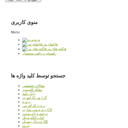
منوی کاربری
Menu
ورود
فایلهای من
فاکتورهای من
راهنمای دریافت محصول
جستجو توسط کلید واژه ها
مقالات تخصصي
مقاله کامپیوتر
پایان نامه
گزارش کارآموزي
پروژه
پروژه کارآفريني
پروژه سي شارپ C#
ترجمه و پاورپوينت
کتاب الکترونيک
ويژوال بيسيک VB
جزوه