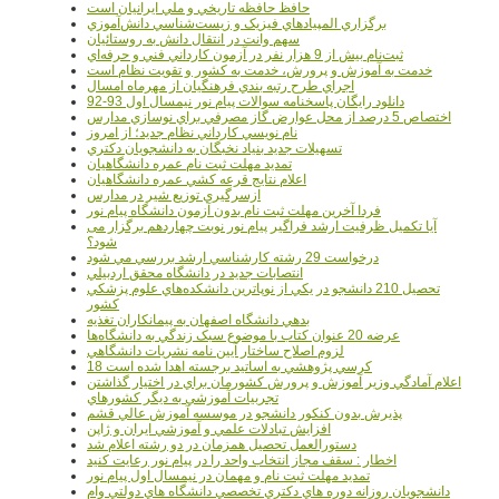
حافظ حافظه تاريخي و ملي ايرانيان است
برگزاري المپيادهاي فيزيک و زيست‌شناسي دانش‌آموزي
سهم وانت در انتقال دانش به روستائيان
ثبت‌نام بيش از 9 هزار نفر در آزمون کارداني فني و حرفه‌اي
خدمت به آموزش و پرورش، خدمت به کشور و تقويت نظام است
اجراي طرح رتبه بندي فرهنگيان از مهرماه امسال
دانلود رایگان پاسخنامه سوالات پیام نور نیمسال اول 93-92
اختصاص 5 درصد از محل عوارض گاز مصرفي براي نوسازي مدارس
نام نويسي کارداني نظام جديد؛ از امروز
تسهيلات جديد بنياد نخبگان به دانشجويان دکتري
تمديد مهلت ثبت نام عمره دانشگاهيان
اعلام نتايج قرعه کشي عمره دانشگاهيان
ازسرگيري توزيع شير در مدارس
فردا آخرین مهلت ثبت نام بدون آزمون دانشگاه پیام نور
آیا تکمیل ظرفیت ارشد فراگیر پیام نور نوبت چهاردهم برگزار می
شود؟
درخواست 29 رشته کارشناسي ارشد بررسي مي شود
انتصابات جديد در دانشگاه محقق اردبيلي
تحصيل 210 دانشجو در يکي از نوپاترين دانشکده‌هاي علوم پزشکي
کشور
بدهي دانشگاه اصفهان به پيمانکاران تغذيه
عرضه 20 عنوان کتاب با موضوع سبک زندگي به دانشگاه‌ها
لزوم اصلاح ساختار آيين نامه نشريات دانشگاهي
18 کرسي پژوهشي به اساتيد برجسته اهدا شده است
اعلام آمادگي وزير آموزش و پرورش کشورمان براي در اختيار گذاشتن
تجربيات آموزشي به ديگر کشورهاي
پذيرش بدون کنکور دانشجو در موسسه آموزش عالي قشم
افزايش تبادلات علمي و آموزشي ايران و ژاپن
دستورالعمل تحصیل همزمان در دو رشته اعلام شد
اخطار : سقف مجاز انتخاب واحد را در پیام نور رعایت کنید
تمدید مهلت ثبت نام و مهمان در نیمسال اول پیام نور
دانشجويان روزانه دوره هاي دكتري تخصصي دانشگاه هاي دولتي وام