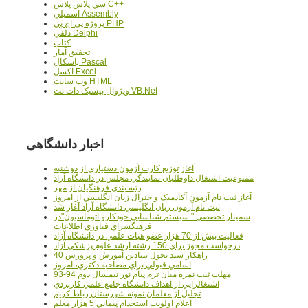
سي پلاس پلاس C++
اسمبلي Assembly
پروژه پي اچ پي PHP
دلفي Delphi
کتاب
تحقيق آمار
پاسکال Pascal
اکسل Excel
وب سايت HTML
ويژوال بيسيک دات نت VB.Net
اخبار دانشگاهی
آغاز توزيع کارت آزمون دستياري از دوشنبه
ممنوعيت اشتغال داوطلبان نمايندگي مجلس در دانشگاه آزاد
رتبه بندي فرهنگيان از مهر
آغاز ثبت نام آزمون آکادميک و جنرال زبان انگليسي از امروز
ثبت نام آزمون زبان انگليسي دانشگاه آزاد آغاز شد
سمينار تخصصي " سيستم شناسايي خودکارو اتوماسيون"در
فرهنگسراي فناوري اطلاعات
فعاليت بيش از 70 هزار عضو هيات علمي در دانشگاه آزاد
درخواست مجوز براي 150 رشته ارشد علوم پزشکي آزاد
40 راهکار سند تحول بنيادين آموزش و پرورش
اسامي قبولي براي مصاحبه دکتري، امروز
مهلت ثبت نمره میان ترم پیام نور نیمسال دوم 94-93
اشتغالزايي از اهداف دانشگاه جامع علمي کاربردي
تجليل از معلمان نمونه شهرستان رباط کريم
اعلام اولويت استخدام پيماني 5 هزار معلم