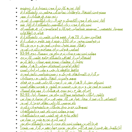
آغاز توزيع کارت آزمون دستياري از دوشنبه
ممنوعيت اشتغال داوطلبان نمايندگي مجلس در دانشگاه آزاد
رتبه بندي فرهنگيان از مهر
آغاز ثبت نام آزمون آکادميک و جنرال زبان انگليسي از امروز
ثبت نام آزمون زبان انگليسي دانشگاه آزاد آغاز شد
سمينار تخصصي " سيستم شناسايي خودکارو اتوماسيون"در فرهنگسراي
فناوري اطلاعات
فعاليت بيش از 70 هزار عضو هيات علمي در دانشگاه آزاد
درخواست مجوز براي 150 رشته ارشد علوم پزشکي آزاد
40 راهکار سند تحول بنيادين آموزش و پرورش
اسامي قبولي براي مصاحبه دکتري، امروز
مهلت ثبت نمره میان ترم پیام نور نیمسال دوم 94-93
اشتغالزايي از اهداف دانشگاه جامع علمي کاربردي
تجليل از معلمان نمونه شهرستان رباط کريم
اعلام اولويت استخدام پيماني 5 هزار معلم
حافظ حافظه تاريخي و ملي ايرانيان است
برگزاري المپيادهاي فيزيک و زيست‌شناسي دانش‌آموزي
سهم وانت در انتقال دانش به روستائيان
ثبت‌نام بيش از 9 هزار نفر در آزمون کارداني فني و حرفه‌اي
خدمت به آموزش و پرورش، خدمت به کشور و تقويت نظام است
اجراي طرح رتبه بندي فرهنگيان از مهرماه امسال
دانلود رایگان پاسخنامه سوالات پیام نور نیمسال اول 93-92
اختصاص 5 درصد از محل عوارض گاز مصرفي براي نوسازي مدارس
نام نويسي کارداني نظام جديد؛ از امروز
تسهيلات جديد بنياد نخبگان به دانشجويان دکتري
تمديد مهلت ثبت نام عمره دانشگاهيان
اعلام نتايج قرعه کشي عمره دانشگاهيان
ازسرگيري توزيع شير در مدارس
فردا آخرین مهلت ثبت نام بدون آزمون دانشگاه پیام نور
آیا تکمیل ظرفیت ارشد فراگیر پیام نور نوبت چهاردهم برگزار می شود؟
درخواست 29 رشته کارشناسي ارشد بررسي مي شود