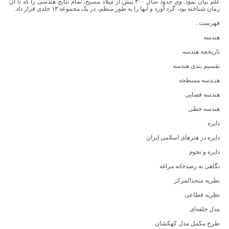
علم بیان نمود. وی حدود سال ۳۰۰ پیش از میلاد مسیح، تمام نتایج هندسی را که تا آن
زمان شناخته بود، گرد آورد و آنها را به طور منظم، در یک مجموعه ۱۳ جلدی قرار داد.
فهرست :
هندسه
تاریخچه هندسه
تقسیم بندی هندسه
هنـدسه مسطحه
هندسه فضایی
هندسه خطی
دایره
دایره در هنرهای اسلامی ایران
دایره و نجوم
نگاهی به رصدخانه مراغه
نظریه متحدالمرکز
نظریه قطاعی
مدل حلقه‌ای
طرح مکمل مدل کهکشان