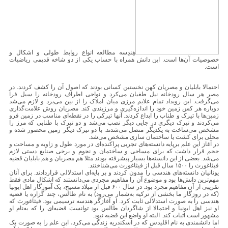
هِندِسه مطالعه انواع روابط طولی و اشکال و
خصوصیات آن‌ها است. این دانش همراه با حساب یکی از دو شاخه‌ قدیمی ریاضیات
است.
احتمالا بابلیان و مصریان کهن نخستین کسانی بودند که اصول آن را کشف کردند. در
مصر هر سال رودخانه نیل طغیان می‌کرد و نواحی اطراف رودخانه را سیل فرا
می‌گرفت. این رویداد تمام علایم مرزی میان املاک را از بین می‌‌برد و لازم می‌‌شد
دوباره هر کس زمین خود را اندازه‌گیری و مرزبندی کند. مصریان روش علامت‌گذاری
زمین‌ها با تیرک و طناب‌ را ابداع کردند. آنها تیرکی را در نقطه‌ای مناسب در زمین فرو
می‌‌کردند و تیرک دیگری در جایی دیگر نصب می‌شد و دو تیرک با طنابی که مرز را
مشخص می‌‌ساخت به یکدیگر متصل می‌شدند. با دو تیرک دیگر زمین محصور شده و
محلی برای کشت یا ساختمان سازی مشخص می‌شد.
در آغاز این علم برپایه دانسته‌های تجربی پراکنده‌ای در مورد طول و زاویه و مساحت و
حجم قرار داشت که برای مساحی و ساختمان و نجوم و برخی صنایع دستی لازم
می‌شد. بعضی از این دانسته‌ها بسیار پیشرفته بودند مثلا هم مصریان و هم بابلیان قضیه
فیثاغورث را ۱۵۰۰ سال قبل از فیثاغورث می‌شناختند.
یونانیان دانسته‌های هندسی را مدون کردند و بر پایه‌ای استدلالی قراردادند. برای آنان
مهم‌ترین دانش‌ها بود و موضوع آن را مفاهیم مجردی می‌دانستند که اشکال مادی فقط
تقریبی از آن مفاهیم مجرد بود. در سال ۶۰۰ قبل از میلاد مسیح، یک آموزگار اهل ایونیا
(که در روزگار ما بخشی از ترکیه به‌شمار می‌رود) به نام طالس، چند گزاره یا قضیه
هندسی را به صورت استدلالی ثابت کرد. او آغازگر هندسه ترسیمی بود. فیثاغورث که
او نیز اهل ایونیا و احتمالا از شاگردان طالس بود توانست قضیه‌ای را که به‌نام او
مشهور است اثبات کند. البته او واضع این قضیه نبود.
اما دانشمندی به نام اقلیدس که در اسکندریه زندگی می‌‌کرد، این علم را به صورت یک