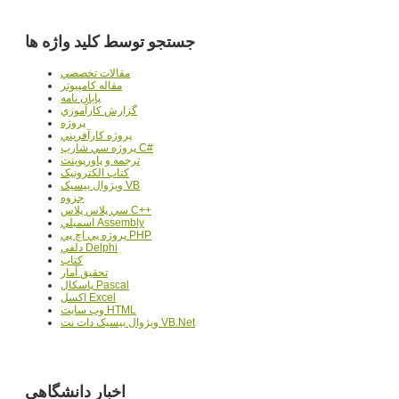
جستجو توسط کلید واژه ها
مقالات تخصصي
مقاله کامپیوتر
پایان نامه
گزارش کارآموزي
پروژه
پروژه کارآفريني
پروژه سي شارپ C#
ترجمه و پاورپوينت
کتاب الکترونيک
ويژوال بيسيک VB
جزوه
سي پلاس پلاس C++
اسمبلي Assembly
پروژه پي اچ پي PHP
دلفي Delphi
کتاب
تحقيق آمار
پاسکال Pascal
اکسل Excel
وب سايت HTML
ويژوال بيسيک دات نت VB.Net
اخبار دانشگاهی