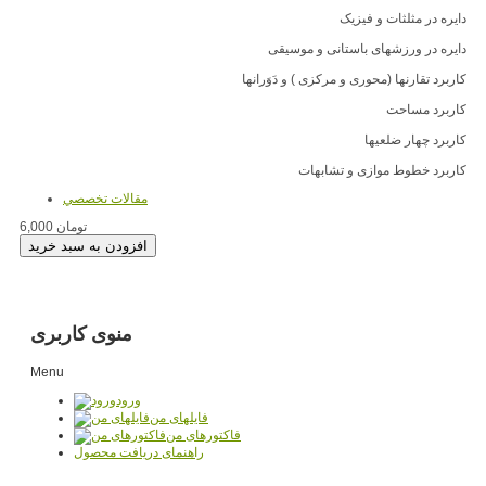
دایره در مثلثات و فیزیک
دایره در ورزشهای باستانی و موسیقی
کاربرد تقارنها (محوری و مرکزی ) و دَوَرانها
کاربرد مساحت
کاربرد چهار ضلعیها
کاربرد خطوط موازی و تشابهات
مقالات تخصصي
6,000 تومان
منوی کاربری
Menu
ورود
فایلهای من
فاکتورهای من
راهنمای دریافت محصول