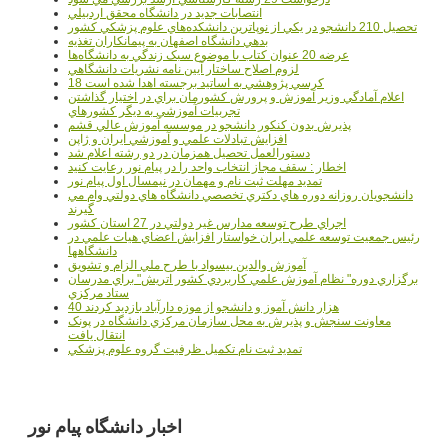
انتصابات جديد در دانشگاه محقق اردبيلي
تحصيل 210 دانشجو در يکي از نوپاترين دانشکده‌هاي علوم پزشکي کشور
بدهي دانشگاه اصفهان به پيمانکاران تغذيه
عرضه 20 عنوان کتاب با موضوع سبک زندگي به دانشگاه‌ها
لزوم اصلاح ساختار آيين نامه نشريات دانشگاهي
18 کرسي پژوهشي به اساتيد برجسته اهدا شده است
اعلام آمادگي وزير آموزش و پرورش کشورمان براي در اختيار گذاشتن
تجربيات آموزشي به ديگر کشورهاي
پذيرش بدون کنکور دانشجو در موسسه آموزش عالي قشم
افزايش تبادلات علمي و آموزشي ايران و ژاپن
دستورالعمل تحصیل همزمان در دو رشته اعلام شد
اخطار : سقف مجاز انتخاب واحد را در پیام نور رعایت کنید
تمدید مهلت ثبت نام و مهمان در نیمسال اول پیام نور
دانشجويان روزانه دوره هاي دكتري تخصصي دانشگاه هاي دولتي وام مي
گيرند
اجراي طرح توسعه مدارس غير دولتي در 27 استان کشور
رئيس جمعيت توسعه علمي ايران خواستار افزايش اعضاي هيات علمي در
دانشگاهها
آموزش والدين بيسواد با طرح ملي الزام و تشويق
برگزاري دوره" نظام آموزش علمي كاربردي كشور اتريش" براي مدرسان
ستاد مرکزي
40 هزار دانش آموز و دانشجو از موزه دارآباد بازديد کردند
معاونت سنجش و پذيرش به محل سازمان مرکزي دانشگاه در پونک
انتقال يافت
تمديد ثبت نام تکميل ظرفيت گروه علوم پزشکي
اخبار دانشگاه پیام نور