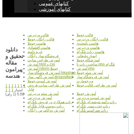
کتابهای عمومی
کتابهای آموزشی
قالب جوملا
قالب وردپرس
قالب رایگان وردپرس
قالب رایگان جوملا
هاست نامحدود
هاست جوملا
هاست وردپرس
هاست اقتصادی
دانلود
هاست ربات تلگرام
خرید دامنه
تحقیق و
ایمیل تبلیغاتی
فروشگاه ساز رایگان
آموزشگاه جوملا
آموزش طراحی سایت
مقاله
ساخت ربات با php تلگرام
آموزش html و css
پیرامون
آموزش php
آموزش rsform جوملا
آموزش سئو جوملا
آموزش فروشگاه ساز hikashop
هندسه
آموزش فروشگاه ساز
آموزش آگهی ساز djclassified
ویرچومارت
آموزش امنیت جوملا
آموزش طراحی قالب جوملا
آموزش طراحی سایت فروش
1
1
1
1
1
1
1
فایل
امتیاز
1
1
1
آموزش جوملا
آموزش سئو وردپرس
5.00 (1 رای)
آموزش امنیت وردپرس
آموزش وردپرس
ربات دکمه شیشه ای تلگرام
ربات همکاری در فروش تلگرام
ربات جذب ممبر تلگرام
ربات پیوست فایل تلگرام
ربات ضد اسپم تلگرام
آموزش ووکامرس رایگان