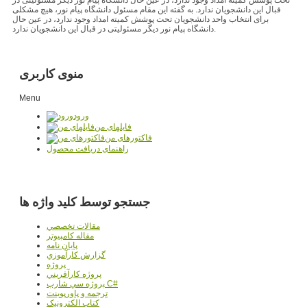
قبال این دانشجویان ندارد. به گفته این مقام مسئول دانشگاه پیام نور، هیچ مشکلی
برای انتخاب واحد دانشجویان تحت پوشش کمیته امداد وجود ندارد، در عین حال
دانشگاه پیام نور دیگر مسئولیتی در قبال این دانشجویان ندارد.
منوی کاربری
Menu
ورود
فایلهای من
فاکتورهای من
راهنمای دریافت محصول
جستجو توسط کلید واژه ها
مقالات تخصصي
مقاله کامپیوتر
پایان نامه
گزارش کارآموزي
پروژه
پروژه کارآفريني
پروژه سي شارپ C#
ترجمه و پاورپوينت
کتاب الکترونيک