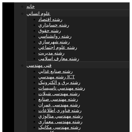
خانه
علوم انساني
رشته اقتصاد
رشته حسابداري
رشته حقوق
رشته روانشناسي
رشته شهرسازي
رشته علوم اجتماعي
رشته مديريت
رشته معارف اسلامی
فنی مهندسی
رشته صنايع غذايي
رشته مهندسي ICT
رشته برق و الکترونيک
رشته مهندسي تاسيسات
رشته مهندسی شیلات
رشته مهندسی صنایع
رشته مهندسی عمران
رشته فناوری اطلاعات
رشته مهندسي متالوژي
رشته مهندسی معماری
رشته مهندسی مکانیک