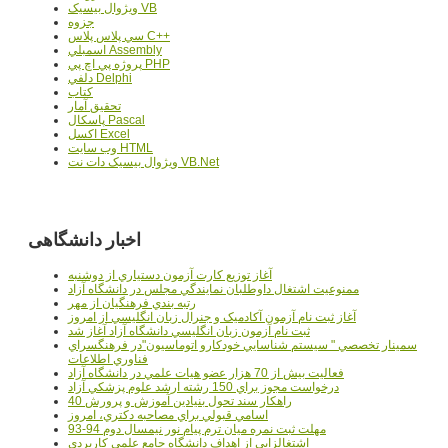
ويژوال بيسيک VB
جزوه
سي پلاس پلاس C++
اسمبلي Assembly
پروژه پي اچ پي PHP
دلفي Delphi
کتاب
تحقيق آمار
پاسکال Pascal
اکسل Excel
وب سايت HTML
ويژوال بيسيک دات نت VB.Net
اخبار دانشگاهی
آغاز توزيع کارت آزمون دستياري از دوشنبه
ممنوعيت اشتغال داوطلبان نمايندگي مجلس در دانشگاه آزاد
رتبه بندي فرهنگيان از مهر
آغاز ثبت نام آزمون آکادميک و جنرال زبان انگليسي از امروز
ثبت نام آزمون زبان انگليسي دانشگاه آزاد آغاز شد
سمينار تخصصي " سيستم شناسايي خودکارو اتوماسيون"در فرهنگسراي
فناوري اطلاعات
فعاليت بيش از 70 هزار عضو هيات علمي در دانشگاه آزاد
درخواست مجوز براي 150 رشته ارشد علوم پزشکي آزاد
40 راهکار سند تحول بنيادين آموزش و پرورش
اسامي قبولي براي مصاحبه دکتري، امروز
مهلت ثبت نمره میان ترم پیام نور نیمسال دوم 94-93
اشتغالزايي از اهداف دانشگاه جامع علمي کاربردي