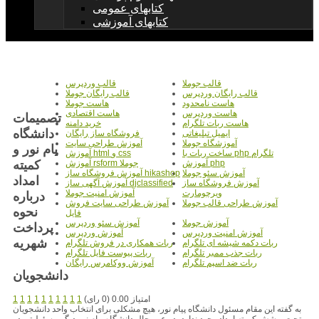
کتابهای عمومی
کتابهای آموزشی
قالب جوملا
قالب وردپرس
قالب رایگان وردپرس
قالب رایگان جوملا
هاست نامحدود
هاست جوملا
هاست وردپرس
هاست اقتصادی
تصمیمات
هاست ربات تلگرام
خرید دامنه
دانشگاه
ایمیل تبلیغاتی
فروشگاه ساز رایگان
آموزشگاه جوملا
آموزش طراحی سایت
یام نور و
ساخت ربات با php تلگرام
آموزش html و css
کمیته
آموزش php
آموزش rsform جوملا
آموزش سئو جوملا
آموزش فروشگاه ساز hikashop
امداد
آموزش فروشگاه ساز
آموزش آگهی ساز djclassified
ویرچومارت
آموزش امنیت جوملا
درباره
آموزش طراحی قالب جوملا
آموزش طراحی سایت فروش
نحوه
فایل
آموزش جوملا
آموزش سئو وردپرس
پرداخت
آموزش امنیت وردپرس
آموزش وردپرس
شهریه
ربات دکمه شیشه ای تلگرام
ربات همکاری در فروش تلگرام
ربات جذب ممبر تلگرام
ربات پیوست فایل تلگرام
ربات ضد اسپم تلگرام
آموزش ووکامرس رایگان
دانشجویان
امتیاز 0.00 (0 رای)
1
1
1
1
1
1
1
1
1
1
به گفته این مقام مسئول دانشگاه پیام نور، هیچ مشکلی برای انتخاب واحد دانشجویان
تحت پوشش کمیته امداد وجود ندارد، در عین حال دانشگاه پیام نور دیگر مسئولیتی در