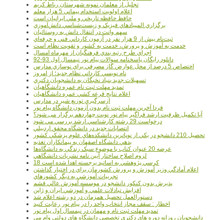
تجليل از معلمان نمونه شهرستان رباط کريم
اعلام اولويت استخدام پيماني 5 هزار معلم
حافظ حافظه تاريخي و ملي ايرانيان است
برگزاري المپيادهاي فيزيک و زيست‌شناسي دانش‌آموزي
سهم وانت در انتقال دانش به روستائيان
ثبت‌نام بيش از 9 هزار نفر در آزمون کارداني فني و حرفه‌اي
خدمت به آموزش و پرورش، خدمت به کشور و تقويت نظام است
اجراي طرح رتبه بندي فرهنگيان از مهرماه امسال
دانلود رایگان پاسخنامه سوالات پیام نور نیمسال اول 93-92
اختصاص 5 درصد از محل عوارض گاز مصرفي براي نوسازي مدارس
نام نويسي کارداني نظام جديد؛ از امروز
تسهيلات جديد بنياد نخبگان به دانشجويان دکتري
تمديد مهلت ثبت نام عمره دانشگاهيان
اعلام نتايج قرعه کشي عمره دانشگاهيان
ازسرگيري توزيع شير در مدارس
فردا آخرین مهلت ثبت نام بدون آزمون دانشگاه پیام نور
آیا تکمیل ظرفیت ارشد فراگیر پیام نور نوبت چهاردهم برگزار می شود؟
درخواست 29 رشته کارشناسي ارشد بررسي مي شود
انتصابات جديد در دانشگاه محقق اردبيلي
تحصيل 210 دانشجو در يکي از نوپاترين دانشکده‌هاي علوم پزشکي کشور
بدهي دانشگاه اصفهان به پيمانکاران تغذيه
عرضه 20 عنوان کتاب با موضوع سبک زندگي به دانشگاه‌ها
لزوم اصلاح ساختار آيين نامه نشريات دانشگاهي
18 کرسي پژوهشي به اساتيد برجسته اهدا شده است
اعلام آمادگي وزير آموزش و پرورش کشورمان براي در اختيار گذاشتن
تجربيات آموزشي به ديگر کشورهاي
پذيرش بدون کنکور دانشجو در موسسه آموزش عالي قشم
افزايش تبادلات علمي و آموزشي ايران و ژاپن
دستورالعمل تحصیل همزمان در دو رشته اعلام شد
اخطار : سقف مجاز انتخاب واحد را در پیام نور رعایت کنید
تمدید مهلت ثبت نام و مهمان در نیمسال اول پیام نور
دانشجويان روزانه دوره هاي دكتري تخصصي دانشگاه هاي دولتي وام مي