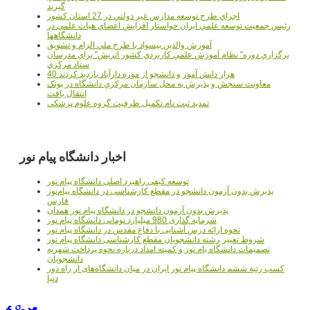
گيرند
اجراي طرح توسعه مدارس غير دولتي در 27 استان کشور
رئيس جمعيت توسعه علمي ايران خواستار افزايش اعضاي هيات علمي در
دانشگاهها
آموزش والدين بيسواد با طرح ملي الزام و تشويق
برگزاري دوره" نظام آموزش علمي كاربردي كشور اتريش" براي مدرسان
ستاد مرکزي
40 هزار دانش آموز و دانشجو از موزه دارآباد بازديد کردند
معاونت سنجش و پذيرش به محل سازمان مرکزي دانشگاه در پونک
انتقال يافت
تمديد ثبت نام تکميل ظرفيت گروه علوم پزشکي
اخبار دانشگاه پیام نور
توسعه کیفی راهبرد اصلی دانشگاه پیام نور
پذیرش بدون آزمون دانشجو در مقطع کارشناسی در دانشگاه پیام‌نور
فارس
پذیرش بدون آزمون دانشجو در دانشگاه پیام نور همدان
سرمایه گذاری 980 میلیارد تومانی دانشگاه پیام نور
نحوه ارائه درس آشنایی با دفاع مقدس در دانشگاه پیام نور
شروط تغییر رشته دانشجویان مقطع کارشناسی دانشگاه پیام نور
تصمیمات دانشگاه یام نور و کمیته امداد درباره نحوه پرداخت شهریه
دانشجویان
کسب رتبه ششم دانشگاه پیام نور ایران در میان دانشگاه‌های از راه دور
دنیا