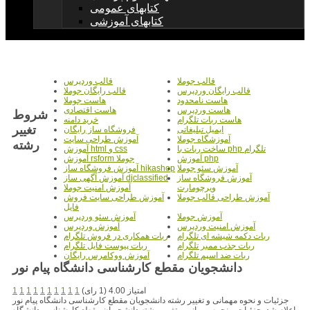
کتابهای عمومی
کتابهای آموزشی
قالب جوملا
قالب وردپرس
قالب رایگان وردپرس
قالب رایگان جوملا
هاست نامحدود
هاست جوملا
هاست وردپرس
هاست اقتصادی
شروط
هاست ربات تلگرام
خرید دامنه
تغییر
ایمیل تبلیغاتی
فروشگاه ساز رایگان
آموزشگاه جوملا
آموزش طراحی سایت
رشته
ساخت ربات با php تلگرام
آموزش html و css
آموزش php
آموزش rsform جوملا
آموزش سئو جوملا
آموزش فروشگاه ساز hikashop
آموزش فروشگاه ساز
آموزش آگهی ساز djclassified
ویرچومارت
آموزش امنیت جوملا
آموزش طراحی قالب جوملا
آموزش طراحی سایت فروش
فایل
آموزش جوملا
آموزش سئو وردپرس
آموزش امنیت وردپرس
آموزش وردپرس
ربات دکمه شیشه ای تلگرام
ربات همکاری در فروش تلگرام
ربات جذب ممبر تلگرام
ربات پیوست فایل تلگرام
ربات ضد اسپم تلگرام
آموزش ووکامرس رایگان
دانشجویان مقطع کارشناسی دانشگاه پیام نور
امتیاز 4.00 (1 رای)
1
1
1
1
1
1
1
1
1
1
جزئیات و نحوه مهمانی و تغییر رشته دانشجویان مقطع کارشناسی دانشگاه پیام نور
اعلام شد. جزئیات و نحوه مهمانی و تغییر رشته دانشجویان مقطع کارشناسی دانشگاه