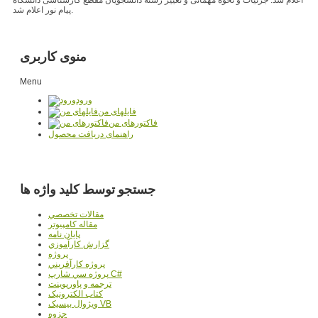
پیام نور اعلام شد.
منوی کاربری
Menu
ورود
فایلهای من
فاکتورهای من
راهنمای دریافت محصول
جستجو توسط کلید واژه ها
مقالات تخصصي
مقاله کامپیوتر
پایان نامه
گزارش کارآموزي
پروژه
پروژه کارآفريني
پروژه سي شارپ C#
ترجمه و پاورپوينت
کتاب الکترونيک
ويژوال بيسيک VB
جزوه