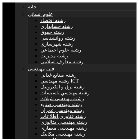
خانه
علوم انساني
رشته اقتصاد
رشته حسابداري
رشته حقوق
رشته روانشناسي
رشته شهرسازي
رشته علوم اجتماعي
رشته مديريت
رشته معارف اسلامی
فنی مهندسی
رشته صنايع غذايي
رشته مهندسي ICT
رشته برق و الکترونيک
رشته مهندسي تاسيسات
رشته مهندسی شیلات
رشته مهندسی صنایع
رشته مهندسی عمران
رشته فناوری اطلاعات
رشته مهندسي متالوژي
رشته مهندسی معماری
رشته مهندسی مکانیک