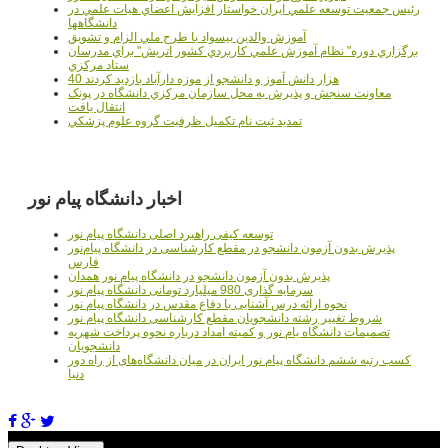
رئيس جمعيت توسعه علمي ايران خواستار افزايش اعضاي هيات علمي در
دانشگاهها
آموزش والدين بيسواد با طرح ملي الزام و تشويق
برگزاري دوره" نظام آموزش علمي كاربردي كشور اتريش" براي مدرسان
ستاد مرکزي
40 هزار دانش آموز و دانشجو از موزه دارآباد بازديد کردند
معاونت سنجش و پذيرش به محل سازمان مرکزي دانشگاه در پونک
انتقال يافت
تمديد ثبت نام تکميل ظرفيت گروه علوم پزشکي
اخبار دانشگاه پیام نور
توسعه کیفی راهبرد اصلی دانشگاه پیام نور
پذیرش بدون آزمون دانشجو در مقطع کارشناسی در دانشگاه پیام‌نور
فارس
پذیرش بدون آزمون دانشجو در دانشگاه پیام نور همدان
سرمایه گذاری 980 میلیارد تومانی دانشگاه پیام نور
نحوه ارائه درس آشنایی با دفاع مقدس در دانشگاه پیام نور
شروط تغییر رشته دانشجویان مقطع کارشناسی دانشگاه پیام نور
تصمیمات دانشگاه یام نور و کمیته امداد درباره نحوه پرداخت شهریه
دانشجویان
کسب رتبه ششم دانشگاه پیام نور ایران در میان دانشگاه‌های از راه دور
دنیا