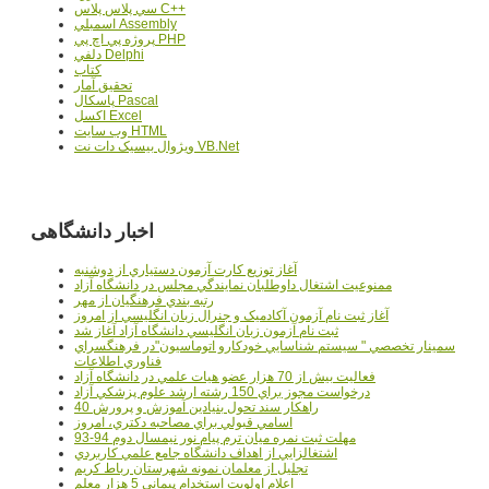
سي پلاس پلاس C++
اسمبلي Assembly
پروژه پي اچ پي PHP
دلفي Delphi
کتاب
تحقيق آمار
پاسکال Pascal
اکسل Excel
وب سايت HTML
ويژوال بيسيک دات نت VB.Net
اخبار دانشگاهی
آغاز توزيع کارت آزمون دستياري از دوشنبه
ممنوعيت اشتغال داوطلبان نمايندگي مجلس در دانشگاه آزاد
رتبه بندي فرهنگيان از مهر
آغاز ثبت نام آزمون آکادميک و جنرال زبان انگليسي از امروز
ثبت نام آزمون زبان انگليسي دانشگاه آزاد آغاز شد
سمينار تخصصي " سيستم شناسايي خودکارو اتوماسيون"در فرهنگسراي
فناوري اطلاعات
فعاليت بيش از 70 هزار عضو هيات علمي در دانشگاه آزاد
درخواست مجوز براي 150 رشته ارشد علوم پزشکي آزاد
40 راهکار سند تحول بنيادين آموزش و پرورش
اسامي قبولي براي مصاحبه دکتري، امروز
مهلت ثبت نمره میان ترم پیام نور نیمسال دوم 94-93
اشتغالزايي از اهداف دانشگاه جامع علمي کاربردي
تجليل از معلمان نمونه شهرستان رباط کريم
اعلام اولويت استخدام پيماني 5 هزار معلم