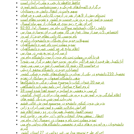
حافظ حافظه تاريخي و ملي ايرانيان است
برگزاري المپيادهاي فيزيک و زيست‌شناسي دانش‌آموزي
سهم وانت در انتقال دانش به روستائيان
ثبت‌نام بيش از 9 هزار نفر در آزمون کارداني فني و حرفه‌اي
خدمت به آموزش و پرورش، خدمت به کشور و تقويت نظام است
اجراي طرح رتبه بندي فرهنگيان از مهرماه امسال
دانلود رایگان پاسخنامه سوالات پیام نور نیمسال اول 93-92
اختصاص 5 درصد از محل عوارض گاز مصرفي براي نوسازي مدارس
نام نويسي کارداني نظام جديد؛ از امروز
تسهيلات جديد بنياد نخبگان به دانشجويان دکتري
تمديد مهلت ثبت نام عمره دانشگاهيان
اعلام نتايج قرعه کشي عمره دانشگاهيان
ازسرگيري توزيع شير در مدارس
فردا آخرین مهلت ثبت نام بدون آزمون دانشگاه پیام نور
آیا تکمیل ظرفیت ارشد فراگیر پیام نور نوبت چهاردهم برگزار می شود؟
درخواست 29 رشته کارشناسي ارشد بررسي مي شود
انتصابات جديد در دانشگاه محقق اردبيلي
تحصيل 210 دانشجو در يکي از نوپاترين دانشکده‌هاي علوم پزشکي کشور
بدهي دانشگاه اصفهان به پيمانکاران تغذيه
عرضه 20 عنوان کتاب با موضوع سبک زندگي به دانشگاه‌ها
لزوم اصلاح ساختار آيين نامه نشريات دانشگاهي
18 کرسي پژوهشي به اساتيد برجسته اهدا شده است
اعلام آمادگي وزير آموزش و پرورش کشورمان براي در اختيار گذاشتن
تجربيات آموزشي به ديگر کشورهاي
پذيرش بدون کنکور دانشجو در موسسه آموزش عالي قشم
افزايش تبادلات علمي و آموزشي ايران و ژاپن
دستورالعمل تحصیل همزمان در دو رشته اعلام شد
اخطار : سقف مجاز انتخاب واحد را در پیام نور رعایت کنید
تمدید مهلت ثبت نام و مهمان در نیمسال اول پیام نور
دانشجويان روزانه دوره هاي دكتري تخصصي دانشگاه هاي دولتي وام مي
گيرند
اجراي طرح توسعه مدارس غير دولتي در 27 استان کشور