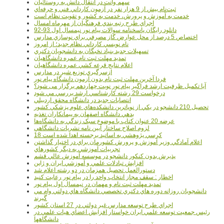
سهم وانت در انتقال دانش به روستائيان
ثبت‌نام بيش از 9 هزار نفر در آزمون کارداني فني و حرفه‌اي
خدمت به آموزش و پرورش، خدمت به کشور و تقويت نظام است
اجراي طرح رتبه بندي فرهنگيان از مهرماه امسال
دانلود رایگان پاسخنامه سوالات پیام نور نیمسال اول 93-92
اختصاص 5 درصد از محل عوارض گاز مصرفي براي نوسازي مدارس
نام نويسي کارداني نظام جديد؛ از امروز
تسهيلات جديد بنياد نخبگان به دانشجويان دکتري
تمديد مهلت ثبت نام عمره دانشگاهيان
اعلام نتايج قرعه کشي عمره دانشگاهيان
ازسرگيري توزيع شير در مدارس
فردا آخرین مهلت ثبت نام بدون آزمون دانشگاه پیام نور
آیا تکمیل ظرفیت ارشد فراگیر پیام نور نوبت چهاردهم برگزار می شود؟
درخواست 29 رشته کارشناسي ارشد بررسي مي شود
انتصابات جديد در دانشگاه محقق اردبيلي
تحصيل 210 دانشجو در يکي از نوپاترين دانشکده‌هاي علوم پزشکي کشور
بدهي دانشگاه اصفهان به پيمانکاران تغذيه
عرضه 20 عنوان کتاب با موضوع سبک زندگي به دانشگاه‌ها
لزوم اصلاح ساختار آيين نامه نشريات دانشگاهي
18 کرسي پژوهشي به اساتيد برجسته اهدا شده است
اعلام آمادگي وزير آموزش و پرورش کشورمان براي در اختيار گذاشتن
تجربيات آموزشي به ديگر کشورهاي
پذيرش بدون کنکور دانشجو در موسسه آموزش عالي قشم
افزايش تبادلات علمي و آموزشي ايران و ژاپن
دستورالعمل تحصیل همزمان در دو رشته اعلام شد
اخطار : سقف مجاز انتخاب واحد را در پیام نور رعایت کنید
تمدید مهلت ثبت نام و مهمان در نیمسال اول پیام نور
دانشجويان روزانه دوره هاي دكتري تخصصي دانشگاه هاي دولتي وام مي
گيرند
اجراي طرح توسعه مدارس غير دولتي در 27 استان کشور
رئيس جمعيت توسعه علمي ايران خواستار افزايش اعضاي هيات علمي در
دانشگاهها