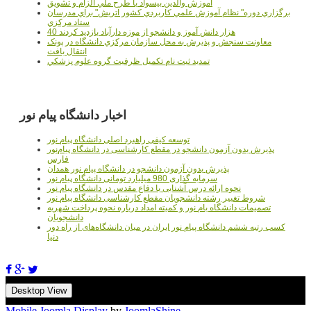
آموزش والدين بيسواد با طرح ملي الزام و تشويق
برگزاري دوره" نظام آموزش علمي كاربردي كشور اتريش" براي مدرسان
ستاد مرکزي
40 هزار دانش آموز و دانشجو از موزه دارآباد بازديد کردند
معاونت سنجش و پذيرش به محل سازمان مرکزي دانشگاه در پونک
انتقال يافت
تمديد ثبت نام تکميل ظرفيت گروه علوم پزشکي
اخبار دانشگاه پیام نور
توسعه کیفی راهبرد اصلی دانشگاه پیام نور
پذیرش بدون آزمون دانشجو در مقطع کارشناسی در دانشگاه پیام‌نور
فارس
پذیرش بدون آزمون دانشجو در دانشگاه پیام نور همدان
سرمایه گذاری 980 میلیارد تومانی دانشگاه پیام نور
نحوه ارائه درس آشنایی با دفاع مقدس در دانشگاه پیام نور
شروط تغییر رشته دانشجویان مقطع کارشناسی دانشگاه پیام نور
تصمیمات دانشگاه یام نور و کمیته امداد درباره نحوه پرداخت شهریه
دانشجویان
کسب رتبه ششم دانشگاه پیام نور ایران در میان دانشگاه‌های از راه دور
دنیا
Desktop View
Mobile Joomla Display
by
JoomlaShine