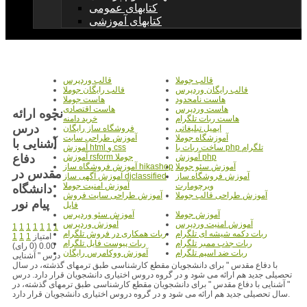
کتابهای عمومی
کتابهای آموزشی
قالب جوملا
قالب وردپرس
قالب رایگان وردپرس
قالب رایگان جوملا
هاست نامحدود
هاست جوملا
هاست وردپرس
هاست اقتصادی
نحوه ارائه
هاست ربات تلگرام
خرید دامنه
درس
ایمیل تبلیغاتی
فروشگاه ساز رایگان
آموزشگاه جوملا
آموزش طراحی سایت
آشنایی با
ساخت ربات با php تلگرام
آموزش html و css
دفاع
آموزش php
آموزش rsform جوملا
آموزش سئو جوملا
آموزش فروشگاه ساز hikashop
مقدس در
آموزش فروشگاه ساز
آموزش آگهی ساز djclassified
ویرچومارت
آموزش امنیت جوملا
دانشگاه
آموزش طراحی قالب جوملا
آموزش طراحی سایت فروش
پیام نور
فایل
آموزش جوملا
آموزش سئو وردپرس
آموزش امنیت وردپرس
آموزش وردپرس
1
1
1
1
1
1
1
ربات دکمه شیشه ای تلگرام
ربات همکاری در فروش تلگرام
امتیاز
1
1
1
ربات جذب ممبر تلگرام
ربات پیوست فایل تلگرام
0.00 (0 رای)
ربات ضد اسپم تلگرام
آموزش ووکامرس رایگان
درس " آشنایی
با دفاع مقدس " برای دانشجویان مقطع کارشناسی طبق ترمهای گذشته، در سال
تحصیلی جدید هم ارائه می شود و در گروه دروس اختیاری دانشجویان قرار دارد. درس
" آشنایی با دفاع مقدس " برای دانشجویان مقطع کارشناسی طبق ترمهای گذشته، در
سال تحصیلی جدید هم ارائه می شود و در گروه دروس اختیاری دانشجویان قرار دارد.