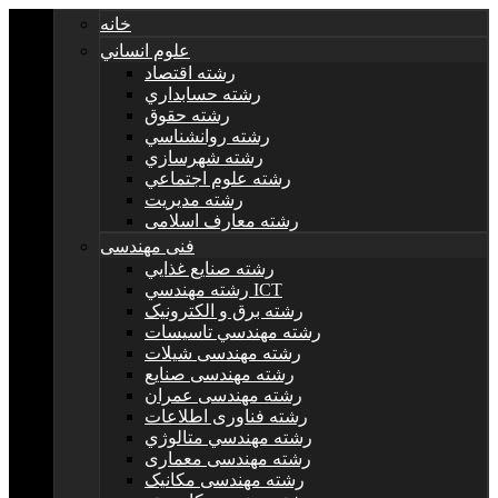
خانه
علوم انساني
رشته اقتصاد
رشته حسابداري
رشته حقوق
رشته روانشناسي
رشته شهرسازي
رشته علوم اجتماعي
رشته مديريت
رشته معارف اسلامی
فنی مهندسی
رشته صنايع غذايي
رشته مهندسي ICT
رشته برق و الکترونيک
رشته مهندسي تاسيسات
رشته مهندسی شیلات
رشته مهندسی صنایع
رشته مهندسی عمران
رشته فناوری اطلاعات
رشته مهندسي متالوژي
رشته مهندسی معماری
رشته مهندسی مکانیک