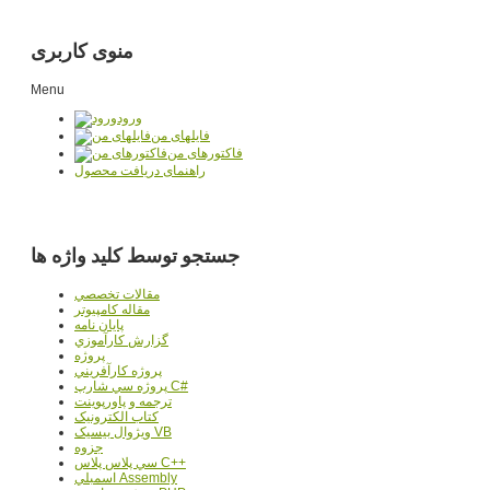
منوی کاربری
Menu
ورود
فایلهای من
فاکتورهای من
راهنمای دریافت محصول
جستجو توسط کلید واژه ها
مقالات تخصصي
مقاله کامپیوتر
پایان نامه
گزارش کارآموزي
پروژه
پروژه کارآفريني
پروژه سي شارپ C#
ترجمه و پاورپوينت
کتاب الکترونيک
ويژوال بيسيک VB
جزوه
سي پلاس پلاس C++
اسمبلي Assembly