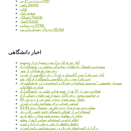
پروژه پي اچ پي PHP
دلفي Delphi
کتاب
تحقيق آمار
پاسکال Pascal
اکسل Excel
وب سايت HTML
ويژوال بيسيک دات نت VB.Net
اخبار دانشگاهی
آغاز توزيع کارت آزمون دستياري از دوشنبه
ممنوعيت اشتغال داوطلبان نمايندگي مجلس در دانشگاه آزاد
رتبه بندي فرهنگيان از مهر
آغاز ثبت نام آزمون آکادميک و جنرال زبان انگليسي از امروز
ثبت نام آزمون زبان انگليسي دانشگاه آزاد آغاز شد
سمينار تخصصي " سيستم شناسايي خودکارو اتوماسيون"در فرهنگسراي
فناوري اطلاعات
فعاليت بيش از 70 هزار عضو هيات علمي در دانشگاه آزاد
درخواست مجوز براي 150 رشته ارشد علوم پزشکي آزاد
40 راهکار سند تحول بنيادين آموزش و پرورش
اسامي قبولي براي مصاحبه دکتري، امروز
مهلت ثبت نمره میان ترم پیام نور نیمسال دوم 94-93
اشتغالزايي از اهداف دانشگاه جامع علمي کاربردي
تجليل از معلمان نمونه شهرستان رباط کريم
اعلام اولويت استخدام پيماني 5 هزار معلم
حافظ حافظه تاريخي و ملي ايرانيان است
برگزاري المپيادهاي فيزيک و زيست‌شناسي دانش‌آموزي