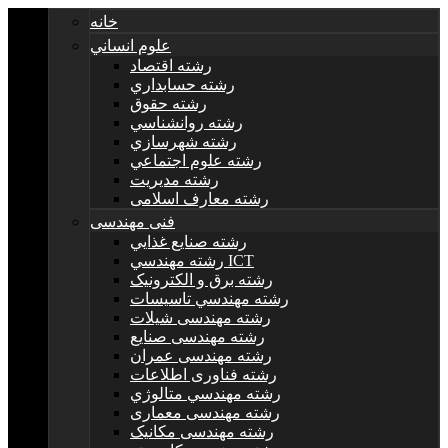
خانه
علوم انساني
رشته اقتصاد
رشته حسابداري
رشته حقوق
رشته روانشناسي
رشته شهرسازي
رشته علوم اجتماعي
رشته مديريت
رشته معارف اسلامی
فنی مهندسی
رشته صنايع غذايي
رشته مهندسي ICT
رشته برق و الکترونيک
رشته مهندسي تاسيسات
رشته مهندسی شیلات
رشته مهندسی صنایع
رشته مهندسی عمران
رشته فناوری اطلاعات
رشته مهندسي متالوژي
رشته مهندسی معماری
رشته مهندسی مکانیک