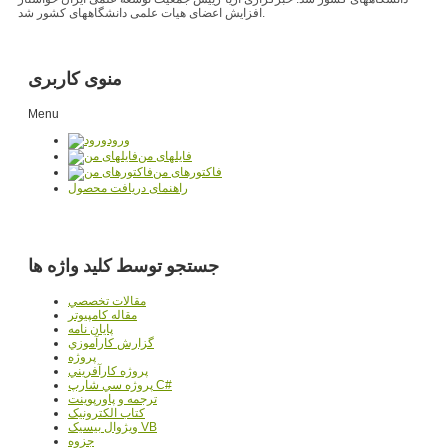
افزایش اعضای هیات علمی دانشگاههای کشور شد.
منوی کاربری
Menu
ورود
فایلهای من
فاکتورهای من
راهنمای دریافت محصول
جستجو توسط کلید واژه ها
مقالات تخصصي
مقاله کامپیوتر
پایان نامه
گزارش کارآموزي
پروژه
پروژه کارآفريني
پروژه سي شارپ C#
ترجمه و پاورپوينت
کتاب الکترونيک
ويژوال بيسيک VB
جزوه