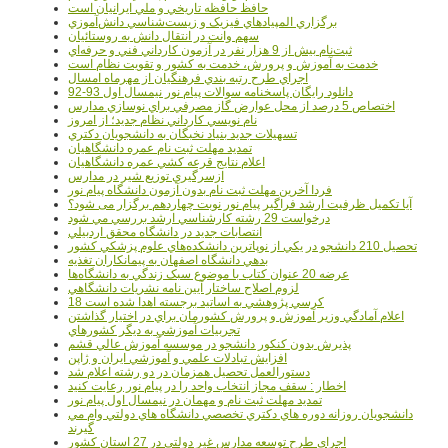
حافظ حافظه تاريخي و ملي ايرانيان است
برگزاري المپيادهاي فيزيک و زيست‌شناسي دانش‌آموزي
سهم وانت در انتقال دانش به روستائيان
ثبت‌نام بيش از 9 هزار نفر در آزمون کارداني فني و حرفه‌اي
خدمت به آموزش و پرورش، خدمت به کشور و تقويت نظام است
اجراي طرح رتبه بندي فرهنگيان از مهرماه امسال
دانلود رایگان پاسخنامه سوالات پیام نور نیمسال اول 93-92
اختصاص 5 درصد از محل عوارض گاز مصرفي براي نوسازي مدارس
نام نويسي کارداني نظام جديد؛ از امروز
تسهيلات جديد بنياد نخبگان به دانشجويان دکتري
تمديد مهلت ثبت نام عمره دانشگاهيان
اعلام نتايج قرعه کشي عمره دانشگاهيان
ازسرگيري توزيع شير در مدارس
فردا آخرین مهلت ثبت نام بدون آزمون دانشگاه پیام نور
آیا تکمیل ظرفیت ارشد فراگیر پیام نور نوبت چهاردهم برگزار می شود؟
درخواست 29 رشته کارشناسي ارشد بررسي مي شود
انتصابات جديد در دانشگاه محقق اردبيلي
تحصيل 210 دانشجو در يکي از نوپاترين دانشکده‌هاي علوم پزشکي کشور
بدهي دانشگاه اصفهان به پيمانکاران تغذيه
عرضه 20 عنوان کتاب با موضوع سبک زندگي به دانشگاه‌ها
لزوم اصلاح ساختار آيين نامه نشريات دانشگاهي
18 کرسي پژوهشي به اساتيد برجسته اهدا شده است
اعلام آمادگي وزير آموزش و پرورش کشورمان براي در اختيار گذاشتن
تجربيات آموزشي به ديگر کشورهاي
پذيرش بدون کنکور دانشجو در موسسه آموزش عالي قشم
افزايش تبادلات علمي و آموزشي ايران و ژاپن
دستورالعمل تحصیل همزمان در دو رشته اعلام شد
اخطار : سقف مجاز انتخاب واحد را در پیام نور رعایت کنید
تمدید مهلت ثبت نام و مهمان در نیمسال اول پیام نور
دانشجويان روزانه دوره هاي دكتري تخصصي دانشگاه هاي دولتي وام مي
گيرند
اجراي طرح توسعه مدارس غير دولتي در 27 استان کشور