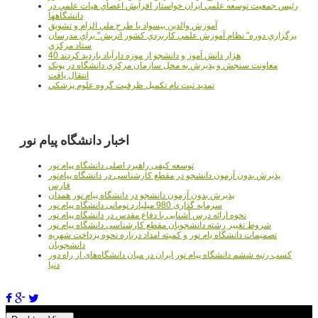
رئيس جمعيت توسعه علمي ايران خواستار افزايش اعضاي هيات علمي در
دانشگاهها
آموزش والدين بيسواد با طرح ملي الزام و تشويق
برگزاري دوره" نظام آموزش علمي كاربردي كشور اتريش" براي مدرسان
ستاد مرکزي
40 هزار دانش آموز و دانشجو از موزه دارآباد بازديد کردند
معاونت سنجش و پذيرش به محل سازمان مرکزي دانشگاه در پونک
انتقال يافت
تمديد ثبت نام تکميل ظرفيت گروه علوم پزشکي
اخبار دانشگاه پیام نور
توسعه کیفی راهبرد اصلی دانشگاه پیام نور
پذیرش بدون آزمون دانشجو در مقطع کارشناسی در دانشگاه پیام‌نور
فارس
پذیرش بدون آزمون دانشجو در دانشگاه پیام نور همدان
سرمایه گذاری 980 میلیارد تومانی دانشگاه پیام نور
نحوه ارائه درس آشنایی با دفاع مقدس در دانشگاه پیام نور
شروط تغییر رشته دانشجویان مقطع کارشناسی دانشگاه پیام نور
تصمیمات دانشگاه یام نور و کمیته امداد درباره نحوه پرداخت شهریه
دانشجویان
کسب رتبه ششم دانشگاه پیام نور ایران در میان دانشگاه‌های از راه دور
دنیا