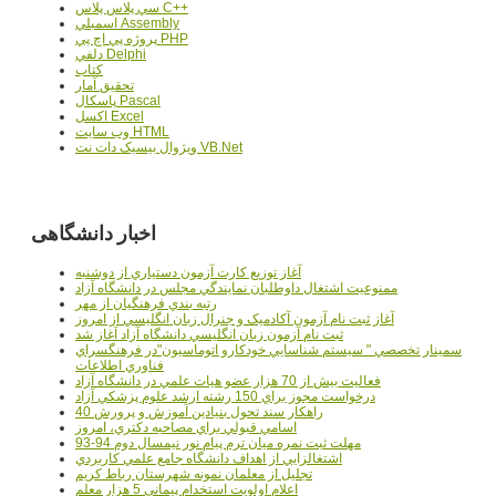
سي پلاس پلاس C++
اسمبلي Assembly
پروژه پي اچ پي PHP
دلفي Delphi
کتاب
تحقيق آمار
پاسکال Pascal
اکسل Excel
وب سايت HTML
ويژوال بيسيک دات نت VB.Net
اخبار دانشگاهی
آغاز توزيع کارت آزمون دستياري از دوشنبه
ممنوعيت اشتغال داوطلبان نمايندگي مجلس در دانشگاه آزاد
رتبه بندي فرهنگيان از مهر
آغاز ثبت نام آزمون آکادميک و جنرال زبان انگليسي از امروز
ثبت نام آزمون زبان انگليسي دانشگاه آزاد آغاز شد
سمينار تخصصي " سيستم شناسايي خودکارو اتوماسيون"در فرهنگسراي
فناوري اطلاعات
فعاليت بيش از 70 هزار عضو هيات علمي در دانشگاه آزاد
درخواست مجوز براي 150 رشته ارشد علوم پزشکي آزاد
40 راهکار سند تحول بنيادين آموزش و پرورش
اسامي قبولي براي مصاحبه دکتري، امروز
مهلت ثبت نمره میان ترم پیام نور نیمسال دوم 94-93
اشتغالزايي از اهداف دانشگاه جامع علمي کاربردي
تجليل از معلمان نمونه شهرستان رباط کريم
اعلام اولويت استخدام پيماني 5 هزار معلم