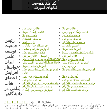
کتابهای عمومی
کتابهای آموزشی
قالب جوملا
قالب وردپرس
قالب رایگان وردپرس
قالب رایگان جوملا
هاست نامحدود
هاست جوملا
هاست وردپرس
هاست اقتصادی
رئيس
هاست ربات تلگرام
خرید دامنه
جمعيت
ایمیل تبلیغاتی
فروشگاه ساز رایگان
آموزشگاه جوملا
آموزش طراحی سایت
توسعه
ساخت ربات با php تلگرام
آموزش html و css
علمي
آموزش php
آموزش rsform جوملا
آموزش سئو جوملا
آموزش فروشگاه ساز hikashop
ايران
آموزش فروشگاه ساز
آموزش آگهی ساز djclassified
ویرچومارت
آموزش امنیت جوملا
خواستار
آموزش طراحی قالب جوملا
آموزش طراحی سایت فروش
افزايش
فایل
آموزش جوملا
آموزش سئو وردپرس
اعضاي
آموزش امنیت وردپرس
آموزش وردپرس
هيات
ربات دکمه شیشه ای تلگرام
ربات همکاری در فروش تلگرام
ربات جذب ممبر تلگرام
ربات پیوست فایل تلگرام
علمي در
ربات ضد اسپم تلگرام
آموزش ووکامرس رایگان
دانشگاهها
امتیاز 0.00 (0 رای)
1
1
1
1
1
1
1
1
1
1
خبرگزاری آریا-رییس جمعیت توسعه علمی ایران خواستار افزایش اعضای هیات علمی
دانشگاههای کشور شد. خبرگزاری آریا-رییس جمعیت توسعه علمی ایران خواستار