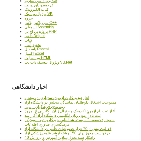
پروژه سي شارپ C#
ترجمه و پاورپوينت
کتاب الکترونيک
ويژوال بيسيک VB
جزوه
سي پلاس پلاس C++
اسمبلي Assembly
پروژه پي اچ پي PHP
دلفي Delphi
کتاب
تحقيق آمار
پاسکال Pascal
اکسل Excel
وب سايت HTML
ويژوال بيسيک دات نت VB.Net
اخبار دانشگاهی
آغاز توزيع کارت آزمون دستياري از دوشنبه
ممنوعيت اشتغال داوطلبان نمايندگي مجلس در دانشگاه آزاد
رتبه بندي فرهنگيان از مهر
آغاز ثبت نام آزمون آکادميک و جنرال زبان انگليسي از امروز
ثبت نام آزمون زبان انگليسي دانشگاه آزاد آغاز شد
سمينار تخصصي " سيستم شناسايي خودکارو اتوماسيون"در
فرهنگسراي فناوري اطلاعات
فعاليت بيش از 70 هزار عضو هيات علمي در دانشگاه آزاد
درخواست مجوز براي 150 رشته ارشد علوم پزشکي آزاد
40 راهکار سند تحول بنيادين آموزش و پرورش