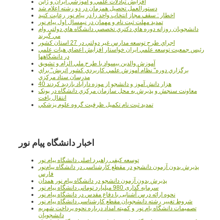
افزايش تبادلات علمي و آموزشي ايران و ژاپن
دستورالعمل تحصیل همزمان در دو رشته اعلام شد
اخطار : سقف مجاز انتخاب واحد را در پیام نور رعایت کنید
تمدید مهلت ثبت نام و مهمان در نیمسال اول پیام نور
دانشجويان روزانه دوره هاي دكتري تخصصي دانشگاه هاي دولتي وام
مي گيرند
اجراي طرح توسعه مدارس غير دولتي در 27 استان کشور
رئيس جمعيت توسعه علمي ايران خواستار افزايش اعضاي هيات علمي
در دانشگاهها
آموزش والدين بيسواد با طرح ملي الزام و تشويق
برگزاري دوره" نظام آموزش علمي كاربردي كشور اتريش" براي
مدرسان ستاد مرکزي
40 هزار دانش آموز و دانشجو از موزه دارآباد بازديد کردند
معاونت سنجش و پذيرش به محل سازمان مرکزي دانشگاه در پونک
انتقال يافت
تمديد ثبت نام تکميل ظرفيت گروه علوم پزشکي
اخبار دانشگاه پیام نور
توسعه کیفی راهبرد اصلی دانشگاه پیام نور
پذیرش بدون آزمون دانشجو در مقطع کارشناسی در دانشگاه پیام‌نور
فارس
پذیرش بدون آزمون دانشجو در دانشگاه پیام نور همدان
سرمایه گذاری 980 میلیارد تومانی دانشگاه پیام نور
نحوه ارائه درس آشنایی با دفاع مقدس در دانشگاه پیام نور
شروط تغییر رشته دانشجویان مقطع کارشناسی دانشگاه پیام نور
تصمیمات دانشگاه یام نور و کمیته امداد درباره نحوه پرداخت شهریه
دانشجویان