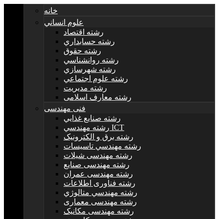
خانه
علوم انساني
رشته اقتصاد
رشته حسابداري
رشته حقوق
رشته روانشناسي
رشته شهرسازي
رشته علوم اجتماعي
رشته مديريت
رشته معارف اسلامی
فنی مهندسی
رشته صنايع غذايي
رشته مهندسي ICT
رشته برق و الکترونيک
رشته مهندسي تاسيسات
رشته مهندسی شیلات
رشته مهندسی صنایع
رشته مهندسی عمران
رشته فناوری اطلاعات
رشته مهندسي متالوژي
رشته مهندسی معماری
رشته مهندسی مکانیک