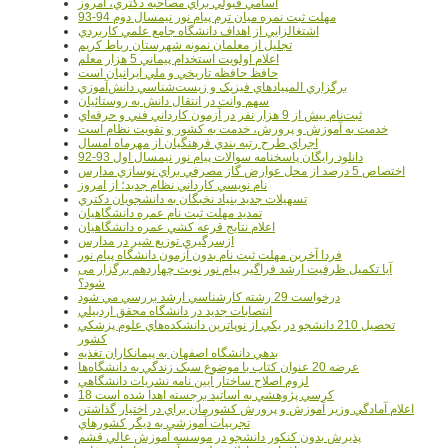
اسامي قبولي براي مصاحبه دکتري، امروز
مهلت ثبت نمره میان ترم پیام نور نیمسال دوم 94-93
اشتغالزايي از اهداف دانشگاه جامع علمي کاربردي
تجليل از معلمان نمونه شهرستان رباط کريم
اعلام اولويت استخدام پيماني 5 هزار معلم
حافظ حافظه تاريخي و ملي ايرانيان است
برگزاري المپيادهاي فيزيک و زيست‌شناسي دانش‌آموزي
سهم وانت در انتقال دانش به روستائيان
ثبت‌نام بيش از 9 هزار نفر در آزمون کارداني فني و حرفه‌اي
خدمت به آموزش و پرورش، خدمت به کشور و تقويت نظام است
اجراي طرح رتبه بندي فرهنگيان از مهرماه امسال
دانلود رایگان پاسخنامه سوالات پیام نور نیمسال اول 93-92
اختصاص 5 درصد از محل عوارض گاز مصرفي براي نوسازي مدارس
نام نويسي کارداني نظام جديد؛ از امروز
تسهيلات جديد بنياد نخبگان به دانشجويان دکتري
تمديد مهلت ثبت نام عمره دانشگاهيان
اعلام نتايج قرعه کشي عمره دانشگاهيان
ازسرگيري توزيع شير در مدارس
فردا آخرین مهلت ثبت نام بدون آزمون دانشگاه پیام نور
آیا تکمیل ظرفیت ارشد فراگیر پیام نور نوبت چهاردهم برگزار می
شود؟
درخواست 29 رشته کارشناسي ارشد بررسي مي شود
انتصابات جديد در دانشگاه محقق اردبيلي
تحصيل 210 دانشجو در يکي از نوپاترين دانشکده‌هاي علوم پزشکي
کشور
بدهي دانشگاه اصفهان به پيمانکاران تغذيه
عرضه 20 عنوان کتاب با موضوع سبک زندگي به دانشگاه‌ها
لزوم اصلاح ساختار آيين نامه نشريات دانشگاهي
18 کرسي پژوهشي به اساتيد برجسته اهدا شده است
اعلام آمادگي وزير آموزش و پرورش کشورمان براي در اختيار گذاشتن
تجربيات آموزشي به ديگر کشورهاي
پذيرش بدون کنکور دانشجو در موسسه آموزش عالي قشم