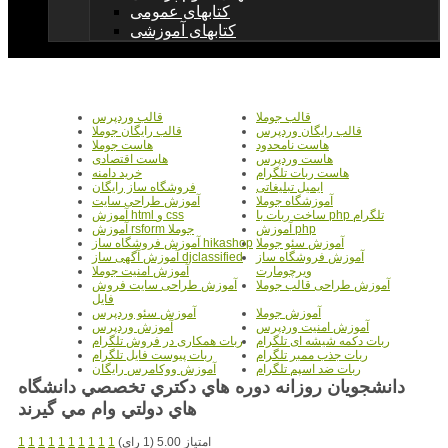
کتابهای عمومی
کتابهای آموزشی
قالب جوملا
قالب وردپرس
قالب رایگان وردپرس
قالب رایگان جوملا
هاست نامحدود
هاست جوملا
هاست وردپرس
هاست اقتصادی
هاست ربات تلگرام
خرید دامنه
ایمیل تبلیغاتی
فروشگاه ساز رایگان
آموزشگاه جوملا
آموزش طراحی سایت
ساخت ربات با php تلگرام
آموزش html و css
آموزش php
آموزش rsform جوملا
آموزش سئو جوملا
آموزش فروشگاه ساز hikashop
آموزش فروشگاه ساز
آموزش آگهی ساز djclassified
ویرچومارت
آموزش امنیت جوملا
آموزش طراحی قالب جوملا
آموزش طراحی سایت فروش
فایل
آموزش جوملا
آموزش سئو وردپرس
آموزش امنیت وردپرس
آموزش وردپرس
ربات دکمه شیشه ای تلگرام
ربات همکاری در فروش تلگرام
ربات جذب ممبر تلگرام
ربات پیوست فایل تلگرام
ربات ضد اسپم تلگرام
آموزش ووکامرس رایگان
دانشجويان روزانه دوره هاي دكتري تخصصي دانشگاه
هاي دولتي وام مي گيرند
امتیاز 5.00 (1 رای)
1
1
1
1
1
1
1
1
1
1