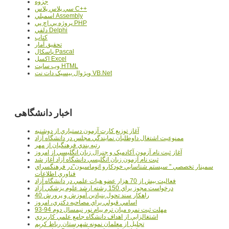
جزوه
سي پلاس پلاس C++
اسمبلي Assembly
پروژه پي اچ پي PHP
دلفي Delphi
کتاب
تحقيق آمار
پاسکال Pascal
اکسل Excel
وب سايت HTML
ويژوال بيسيک دات نت VB.Net
اخبار دانشگاهی
آغاز توزيع کارت آزمون دستياري از دوشنبه
ممنوعيت اشتغال داوطلبان نمايندگي مجلس در دانشگاه آزاد
رتبه بندي فرهنگيان از مهر
آغاز ثبت نام آزمون آکادميک و جنرال زبان انگليسي از امروز
ثبت نام آزمون زبان انگليسي دانشگاه آزاد آغاز شد
سمينار تخصصي " سيستم شناسايي خودکارو اتوماسيون"در فرهنگسراي
فناوري اطلاعات
فعاليت بيش از 70 هزار عضو هيات علمي در دانشگاه آزاد
درخواست مجوز براي 150 رشته ارشد علوم پزشکي آزاد
40 راهکار سند تحول بنيادين آموزش و پرورش
اسامي قبولي براي مصاحبه دکتري، امروز
مهلت ثبت نمره میان ترم پیام نور نیمسال دوم 94-93
اشتغالزايي از اهداف دانشگاه جامع علمي کاربردي
تجليل از معلمان نمونه شهرستان رباط کريم