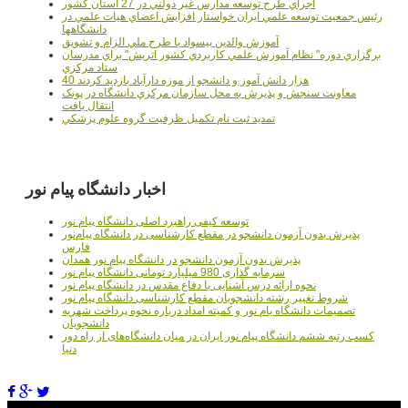
اجراي طرح توسعه مدارس غير دولتي در 27 استان کشور
رئيس جمعيت توسعه علمي ايران خواستار افزايش اعضاي هيات علمي در
دانشگاهها
آموزش والدين بيسواد با طرح ملي الزام و تشويق
برگزاري دوره" نظام آموزش علمي كاربردي كشور اتريش" براي مدرسان
ستاد مرکزي
40 هزار دانش آموز و دانشجو از موزه دارآباد بازديد کردند
معاونت سنجش و پذيرش به محل سازمان مرکزي دانشگاه در پونک
انتقال يافت
تمديد ثبت نام تکميل ظرفيت گروه علوم پزشکي
اخبار دانشگاه پیام نور
توسعه کیفی راهبرد اصلی دانشگاه پیام نور
پذیرش بدون آزمون دانشجو در مقطع کارشناسی در دانشگاه پیام‌نور
فارس
پذیرش بدون آزمون دانشجو در دانشگاه پیام نور همدان
سرمایه گذاری 980 میلیارد تومانی دانشگاه پیام نور
نحوه ارائه درس آشنایی با دفاع مقدس در دانشگاه پیام نور
شروط تغییر رشته دانشجویان مقطع کارشناسی دانشگاه پیام نور
تصمیمات دانشگاه یام نور و کمیته امداد درباره نحوه پرداخت شهریه
دانشجویان
کسب رتبه ششم دانشگاه پیام نور ایران در میان دانشگاه‌های از راه دور
دنیا