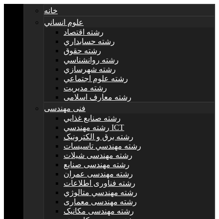
خانه
علوم انساني
رشته اقتصاد
رشته حسابداري
رشته حقوق
رشته روانشناسي
رشته شهرسازي
رشته علوم اجتماعي
رشته مديريت
رشته معارف اسلامی
فنی مهندسی
رشته صنايع غذايي
رشته مهندسي ICT
رشته برق و الکترونيک
رشته مهندسي تاسيسات
رشته مهندسی شیلات
رشته مهندسی صنایع
رشته مهندسی عمران
رشته فناوری اطلاعات
رشته مهندسي متالوژي
رشته مهندسی معماری
رشته مهندسی مکانیک