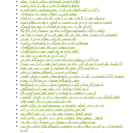
اعلام اولويت استخدام پيماني 5 هزار معلم
حافظ حافظه تاريخي و ملي ايرانيان است
برگزاري المپيادهاي فيزيک و زيست‌شناسي دانش‌آموزي
سهم وانت در انتقال دانش به روستائيان
ثبت‌نام بيش از 9 هزار نفر در آزمون کارداني فني و حرفه‌اي
خدمت به آموزش و پرورش، خدمت به کشور و تقويت نظام است
اجراي طرح رتبه بندي فرهنگيان از مهرماه امسال
دانلود رایگان پاسخنامه سوالات پیام نور نیمسال اول 93-92
اختصاص 5 درصد از محل عوارض گاز مصرفي براي نوسازي مدارس
نام نويسي کارداني نظام جديد؛ از امروز
تسهيلات جديد بنياد نخبگان به دانشجويان دکتري
تمديد مهلت ثبت نام عمره دانشگاهيان
اعلام نتايج قرعه کشي عمره دانشگاهيان
ازسرگيري توزيع شير در مدارس
فردا آخرین مهلت ثبت نام بدون آزمون دانشگاه پیام نور
آیا تکمیل ظرفیت ارشد فراگیر پیام نور نوبت چهاردهم برگزار می شود؟
درخواست 29 رشته کارشناسي ارشد بررسي مي شود
انتصابات جديد در دانشگاه محقق اردبيلي
تحصيل 210 دانشجو در يکي از نوپاترين دانشکده‌هاي علوم پزشکي کشور
بدهي دانشگاه اصفهان به پيمانکاران تغذيه
عرضه 20 عنوان کتاب با موضوع سبک زندگي به دانشگاه‌ها
لزوم اصلاح ساختار آيين نامه نشريات دانشگاهي
18 کرسي پژوهشي به اساتيد برجسته اهدا شده است
اعلام آمادگي وزير آموزش و پرورش کشورمان براي در اختيار گذاشتن
تجربيات آموزشي به ديگر کشورهاي
پذيرش بدون کنکور دانشجو در موسسه آموزش عالي قشم
افزايش تبادلات علمي و آموزشي ايران و ژاپن
دستورالعمل تحصیل همزمان در دو رشته اعلام شد
اخطار : سقف مجاز انتخاب واحد را در پیام نور رعایت کنید
تمدید مهلت ثبت نام و مهمان در نیمسال اول پیام نور
دانشجويان روزانه دوره هاي دكتري تخصصي دانشگاه هاي دولتي وام مي
گيرند