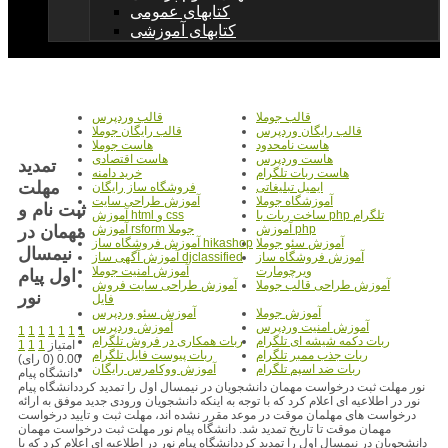
کتابهای عمومی
کتابهای آموزشی
قالب جوملا
قالب وردپرس
قالب رایگان وردپرس
قالب رایگان جوملا
هاست نامحدود
هاست جوملا
هاست وردپرس
هاست اقتصادی
تمدید
هاست ربات تلگرام
خرید دامنه
مهلت
ایمیل تبلیغاتی
فروشگاه ساز رایگان
آموزشگاه جوملا
آموزش طراحی سایت
ثبت نام و
ساخت ربات با php تلگرام
آموزش html و css
مهمان در
آموزش php
آموزش rsform جوملا
آموزش سئو جوملا
آموزش فروشگاه ساز hikashop
نیمسال
آموزش فروشگاه ساز
آموزش آگهی ساز djclassified
ویرچومارت
آموزش امنیت جوملا
اول پیام
آموزش طراحی قالب جوملا
آموزش طراحی سایت فروش
نور
فایل
آموزش جوملا
آموزش سئو وردپرس
آموزش امنیت وردپرس
آموزش وردپرس
1
1
1
1
1
1
1
ربات دکمه شیشه ای تلگرام
ربات همکاری در فروش تلگرام
امتیاز
1
1
1
ربات جذب ممبر تلگرام
ربات پیوست فایل تلگرام
0.00 (0 رای)
ربات ضد اسپم تلگرام
آموزش ووکامرس رایگان
دانشگاه پیام
نور مهلت ثبت درخواست مهمان دانشجویان در نیمسال اول را تمدید کرددانشگاه پیام
نور در اطلاعیه ای اعلام کرد که با توجه به اینکه دانشجویان ورودی جدید موفق به ارائه
درخواست های مهلمان موقت در موعد مقرر نشده اند، مهلت ثبت و تایید درخواست
مهمان موقت تا تاریخ تمدید شد. دانشگاه پیام نور مهلت ثبت درخواست مهمان
دانشجویان در نیمسال اول را تمدید کرددانشگاه پیام نور در اطلاعیه ای اعلام کرد که با