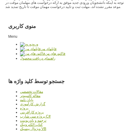
توجه به اینکه دانشجویان ورودی جدید موفق به ارائه درخواست های مهلمان موقت در
موعد مقرر نشده اند، مهلت ثبت و تایید درخواست مهمان موقت تا تاریخ تمدید شد.
منوی کاربری
Menu
ورود
فایلهای من
فاکتورهای من
راهنمای دریافت محصول
جستجو توسط کلید واژه ها
مقالات تخصصي
مقاله کامپیوتر
پایان نامه
گزارش کارآموزي
پروژه
پروژه کارآفريني
پروژه سي شارپ C#
ترجمه و پاورپوينت
کتاب الکترونيک
ويژوال بيسيک VB